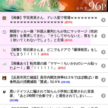
【画像】宇亘美里さん、ドレス姿で登場ｗｗｗｗｗｗｗｗ
ｗｗｗｗｗｗｗｗｗｗｗｗｗｗｗｗ
(ｵﾇﾇﾒ)
韓国サッカー側「外国人審判たちが先にマッサージ（性的
接待）を要求してきた」「そうしてやらないと、笛をうま
く吹いてくれないでしょう」と主張
(ｵﾇﾇﾒ)
【衝撃】明石家さんま、どこでもドアで『爆弾発言』をし
てしまう！！！！！
(ｵﾇﾇﾒ)
【画像あり】転売屋の娘「ママー！ちいかわのシール貼っ
たよー！」親「！！！！！！」
(ｵﾇﾇﾒ)
【反高市死亡確認】高市内閣支持率62.5％でほぼ横ばい 飲
食料品の消費減税「賛成」52.9％
(23:10)
悪いドイツ人に騙されて知らん小学校に監禁された音楽
家、「あと2時間で合奏です」と通告されてしまい……
(23:09)