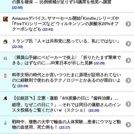
の票を確保 → 比例候補が足りず14議席を他党へ譲渡
(22:50)
Amazonデバイス､サマーセール開始｢Kindle｣シリーズや
｢FireTV｣シリーズなど ウィルキンソンの炭酸水20%オフ
クーポンなども
(22:41)
トランプ氏「人々は共和党に怒っている、私にではない」
(22:33)
〈満員山手線にベビーカーで炎上〉「折りたたまず乗車で
きる」はずなのに…JR東日本が示した見解
(22:29)
科学文明の時代とか言いつつたまに原理が証明されてない
のに経験則で使われるテクノロジーとかあるのが面白いよ
な
(22:24)
【伝統芸🪃】立憲・蓮舫「8/9原爆の日に『歯科治療』…
総理、なぜこの日に？」→それでは同日の蓮舫さんのイン
スタ投稿をご覧くださいｗ（スクショ）
(22:20)
戦時中、複数の大学で輸血の人体実験…患者にウマなど動
物の血使用、死亡例も！
(22:17)