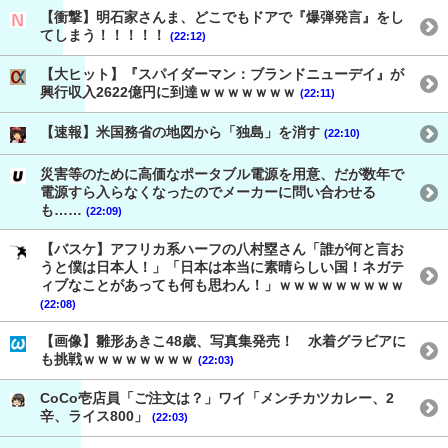
【衝撃】明石家さんま、どこでもドアで『爆弾発言』をし
てしまう！！！！！
(22:12)
【大ヒット】『スパイダーマン：ブランドニューデイ』が
興行収入2622億円に到達ｗｗｗｗｗｗｗ
(22:11)
【速報】米国務省の地図から「独島」を消す
(22:10)
災害等のために高価なポータブル電源を用意、だが数年で
電源すら入らなくなったのでメーカーに問い合わせる
も……
(22:09)
【バスケ】アフリカ系ハーフの八村塁さん「誰が何と言お
うと僕は日本人！」「日本は本当に素晴らしい国！ネガテ
ィブなことがあっても何も思わん！」ｗｗｗｗｗｗｗｗｗ
(22:08)
【画像】雛形あきこ48歳、写真集発売！ 水着グラビアに
も挑戦ｗｗｗｗｗｗｗｗ
(22:03)
CoCo壱店員「ご注文は？」ワイ「メンチカツカレー、2
辛、ライス800」
(22:03)