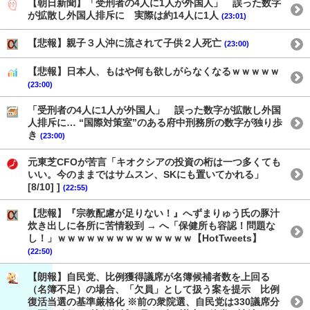
【朝日新聞】「受刑者の4人に1人が外国人」 誤った数字
が拡散し外国人排斥に 実際は約14人に1人
(23:01)
【悲報】親子３人沖に流されて子供２人死亡
(23:00)
【悲報】日本人、もはや何も欲しがらなくなるｗｗｗｗｗ
(23:00)
「受刑者の4人に1人が外国人」 誤った数字が拡散し外国
人排斥に… “国際対策室”のある府中刑務所の数字が独り歩
き
(23:00)
元東芝CFOが苦言「キオクシアの投資の桁は一つ多くても
いい。今のままではサムスン、SKにも置いてかれる」
[8/10] ]
(22:55)
【悲報】『宗教配慮が足りない！』へずまりゅう氏の豚汁
炊き出しに各所に苦情殺到 → へ「保健所も容認！問題な
し！」ｗｗｗｗｗｗｗｗｗｗｗｗｗｗ【HotTweets】
(22:50)
【朗報】自民党、比例獲得議席が名簿候補者数を上回る
（名簿不足）の場合、「欠員」として扱う案を提示 比例
復活当選の基準厳格化 ※前の衆院選、自民党は330議席分