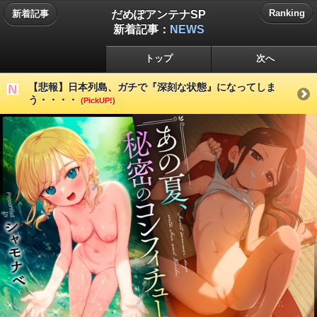
だめぽアンテナSP
Ranking
新着記事
新着記事：
NEWS
トップ
次へ
【悲報】日本列島、ガチで『深刻な状態』になってしま
う・・・・
(PickUP!)