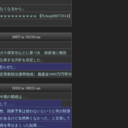
もえるあじあ(･∀･)
常識的に考えた
なくなるから」
アルファルファモザイク＠ネ...
ｗｗｗｗｗｗ 【Pickup06072014】
黒マッチョニュース
モッコスヌ〜ン
国難にあってもの申す！！
アルファルファモザイク＠ネ...
20957 in / 81210 out
おーるじゃんる
軍事・ミリタリー速報☆彡
NEWSまとめもりー｜2c...
ガス保安法などに基づき、経産省に報告
U-1 NEWS.
watch＠２ちゃんねる
公表する方針を決定した」
正義の見方
怒らせた」
常識的に考えた
害救助法適用地域） 義援金5000万円寄付
アルファルファモザイク＠ネ...
オレ的ゲーム速報＠刃
みそパンNEWS
18192 in / 89251 out
モッコスヌ〜ン
国難にあってもの申す！！
今期の業績は……
アルファルファモザイク＠ネ...
して……
国難にあってもの申す！！
まとめたニュース
然、国家予算は使わないというと何が財源
ふぇー速
があるけど全然怖くなかった」と主張して
理想ちゃんねる
情を寄せまくった結果……
NEWSまとめもりー｜2c...