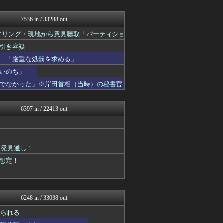
モナニュース
NEWSまとめもりー｜2c...
7536 in / 33288 out
もえるあじあ(･∀･)
ヒアリング・現地から意見聴取「パーティショ
おーるじゃんる
午後、政府に要望書を提出
U-1 NEWS.
引き容疑
政経ワロスまとめニュース♪
 「厳重な処罰を求める」
あじあニュースちゃんねる
ふぇー速
いのち」
大艦巨砲主義！
でなかった」※岸田首相（当時）の秘書官
watch＠２ちゃんねる
痛いニュース(ﾉ∀`)
常識的に考えた
6397 in / 22413 out
オレ的ゲーム速報＠刃
投資ちゃんねる
黒マッチョニュース
みそパンNEWS
0発見通し！
ネトウヨにゅーす
モッコスヌ〜ン
想定！
国難にあってもの申す！！
ふぇー速
まとめたニュース
にゅーすアルー！
6248 in / 33038 out
おーるじゃんる
取られる
かせまと！
軍事・ミリタリー速報☆彡