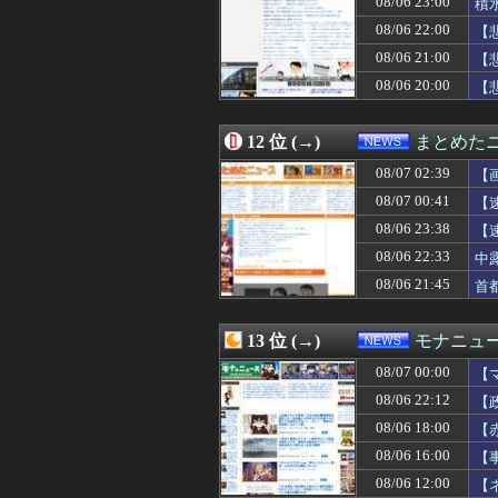
08/06 23:00
積
08/06 21:36
40歳超えたら仕
08/06 22:00
【
08/06 21:35
日産e-power
08/06 21:00
08/06 21:33
【悲報】もみほぐ
【
08/06 21:30
野田クリスタルさ
08/06 20:00
【
08/06 21:30
【田舎移住】妻
08/06 21:29
れいわ新選組、
08/06 21:15
もう誤魔化せない
12 位 (→)
まとめた
08/06 21:12
【悲報】橋本マナ
08/07 02:39
【
08/06 21:10
【速報】中国「ア
08/06 21:09
「やつらの目は節
08/07 00:41
【
08/06 21:08
【悲報】マスコミ
08/06 23:38
【
08/06 21:07
【画像】よなよ
08/06 22:33
08/06 21:05
mac bookが使
中
08/06 21:05
ウクライナ、つ
08/06 21:45
首
08/06 21:04
ヨーロッパが中
08/06 21:03
【悲報】乙武洋匡
08/06 21:03
熊本地震、発生
13 位 (→)
モナニュ
08/06 21:00
【悲報】Goog
08/07 00:00
【
08/06 21:00
米農家、コメが余
08/06 21:00
【相次ぐ家賃値上
08/06 22:12
【
08/06 21:00
中露軍艦4隻が“
08/06 18:00
【
08/06 21:00
【参政党】神谷
で
08/06 16:00
【
08/06 21:00
【氷河期おじ】
に
08/06 20:59
【画像】女子アナ
08/06 12:00
【