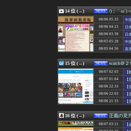
08/06 20:55
日本共産党の街宣
為
08/06 20:49
Google、Ge
08/06 20:46
14 位 (→)
Amazonってそ
/)；｀ω´
08/06 20:40
【イオンモール熊
08/06 05:33
中
08/06 20:40
前泊博盛氏「私
隊
08/06 20:40
08/06 04:23
【！】共産党が刑
日
08/06 20:33
【悲報】金利上昇
ハ
08/06 03:39
日
08/06 20:31
平和の日に黙祷
三
08/05 05:28
中
08/06 20:30
新人女性声優さ
国
08/06 20:29
パヨク「アジア
08/05 04:56
高
08/06 20:24
警官が発砲→「適
静
08/06 20:16
集英社のオンライ
15 位 (→)
watch＠
08/07 02:03
【
08/07 01:04
【
08/06 22:33
【
よ
08/06 22:03
【
08/06 21:33
【
16 位 (→)
正義の見
08/07 03:11
【