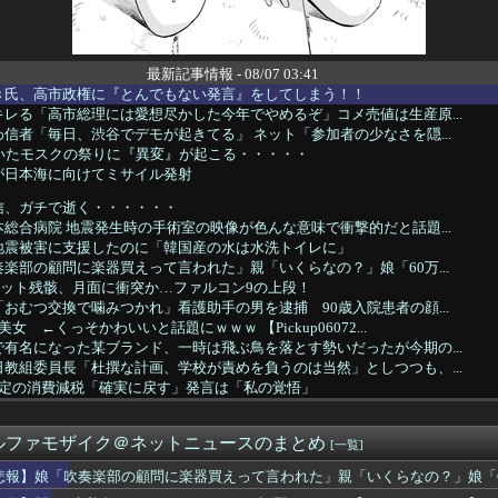
最新記事情報 - 08/07 03:41
き氏、高市政権に『とんでもない発言』をしてしまう！！
レる「高市総理には愛想尽かした今年でやめるぞ」コメ売値は生産原...
信者「毎日、渋谷でデモが起きてる」 ネット「参加者の少なさを隠...
続いたモスクの祭りに『異変』が起こる・・・・・
が日本海に向けてミサイル発射
信、ガチで逝く・・・・・・
総合病院 地震発生時の手術室の映像が色んな意味で衝撃的だと話題...
地震被害に支援したのに「韓国産の水は水洗トイレに」
楽部の顧問に楽器買えって言われた」親「いくらなの？」娘「60万...
ケット残骸、月面に衝突か…ファルコン9の上段！
おむつ交換で噛みつかれ」看護助手の男を逮捕 90歳入院患者の顔...
女 ←くっそかわいいと話題にｗｗｗ 【Pickup06072...
有名になった某ブランド、一時は飛ぶ鳥を落とす勢いだったが今期の...
教組委員長「杜撰な計画、学校が責めを負うのは当然」としつつも、...
限定の消費減税「確実に戻す」発言は「私の覚悟」
おすすめ
の円買い協調介入は｢一時しのぎに過ぎない｣｢財政政策､金融政策...
ルファモザイク＠ネットニュースのまとめ
歴史、ついに『崩壊』してしまう・・・・・
[一覧]
製メモリに世界中から注文殺到！！！ １兆５０００億円で工場増築...
悲報】娘「吹奏楽部の顧問に楽器買えって言われた」親「いくらなの？」娘「
に熊本地震直撃やばすぎ！！！！！