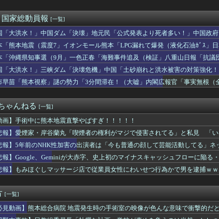
車が電柱に衝突「居眠りをしてしまった」同乗していた県議を含め男...
の動画が拡散してマスゴミの偏向報道確定
miniが大赤字、史上初のマイナスキャッシュフローに陥る
んな使う？
)＜国家総動員報
[一覧]
本爆発】経産省が原因をほぼ特定、全国の大規模施設でガス供給設備...
国「大洪水！」中国ダム「決壊」地元民「公式発表より死者多い！」中国政府
が総理大臣になったら中国に謝罪しに行きます」
動画も削除」台風13号「三峡ﾀﾞﾑ接近中」→
事告訴 「しんぶん赤旗」１７００件以上の虚偽購読申し込み 「厳...
本「熊本地震（震度7」イオンモール熊本「LPG漏れて爆発（液化石油ｶﾞｽ」
年、30代住宅ローンありで24万円負担増ｗｗｗｗｗｗｗｗｗｗｗ...
ビタ「遺族説明の虚偽を認める（営業部長発言」→
本「沖縄県知事選（9月」一色正春「海難事件追及（検証」八重山日報「抗議
もせずデモで暴れるパヨクさんたち
者委員会「抗議団体の構成組織は日本共産党」→
国「大洪水！」三峡ダム「決壊危機」中国「土砂崩れと洪水被害の対策強化！
ん、最高すぎる水着姿を公開して話題にｗｗｗｗｗｗ
ダム「決壊」中国「現場封鎖！（空撮削除」→
人民、中国人民と連帯して戦おー！悪政高市を打倒するぞー！」
市早苗「熊本視察」謎の勢力「3分間滞在！（大嘘」内閣広報官「事実無根（全
正だったか調査」するわけ…実は銃を構えただけで警察本部長まで報...
」マスコミ「被災者証言で10秒！（印象操作」→
ンショップで注文→キャンセルして逮捕された女性 無茶苦茶やって...
２ちゃんねる
[一覧]
動画】手術中に熊本地震直撃やばすぎ！！！！！
悲報】愛煙家・岸谷蘭丸「喫煙者の権利がマジで侵害されてる」と私見 「い
悲報】5年前のNHK性加害の出演者は「今も普通の顔して芸能活動してる」
」
悲報】Google、Geminiが大赤字、史上初のマイナスキャッシュフローに陥る
悲報】もみほぐしマッサージ店で従業員女性にわいせつ行為かで男を逮捕ｗｗ
方
[一覧]
必見動画】熊本総合病院 地震発生時の手術室の映像が色んな意味で衝撃的だ