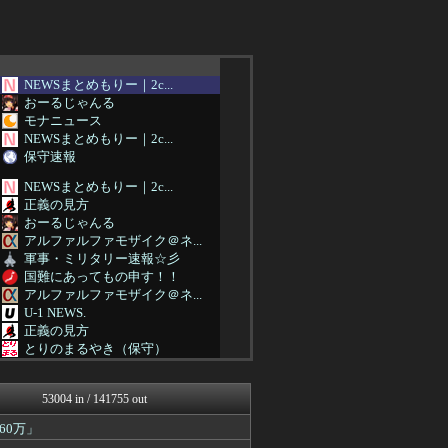
NEWSまとめもりー｜2c...
おーるじゃんる
モナニュース
NEWSまとめもりー｜2c...
保守速報
NEWSまとめもりー｜2c...
正義の見方
おーるじゃんる
アルファルファモザイク＠ネ...
軍事・ミリタリー速報☆彡
国難にあってもの申す！！
アルファルファモザイク＠ネ...
U-1 NEWS.
正義の見方
とりのまるやき（保守）
まとめたニュース
理想ちゃんねる
53004 in / 141755 out
NEWSまとめもりー｜2c...
あじあニュースちゃんねる
60万」
watch＠２ちゃんねる