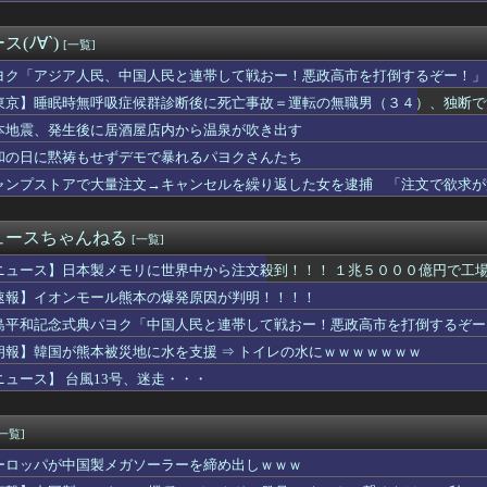
いだったねぇ」とインドネシア高速鉄道の最終処分に日本側騒然、国...
ケ】諮問機関「差別、非公開答申」三重県「差別に当たらず、公表す...
(ﾉ∀`)
[一覧]
モール熊本の爆発原因が判明！！！！
弾道ミサイル40発供与、ミサイル部隊90人派遣開始…さらに80...
ヨク「アジア人民、中国人民と連帯して戦おー！悪政高市を打倒するぞー！」
んなに共産主義嫌なん？
東京】睡眠時無呼吸症候群診断後に死亡事故＝運転の無職男（３４）、独断で
を満載したトラックのように扱え」→差別として問題になり「一般的...
明が熊本地震現地報告を受け政府に要請書を提出へ
本地震、発生後に居酒屋店内から温泉が吹き出す
スピーカーから強烈な下ネタ音声が垂れ流される 全乗客困惑の音声...
和の日に黙祷もせずデモで暴れるパヨクさんたち
大級データセンター 建設費２兆円見込む、ＵＡＥなど投資
ャンプストアで大量注文→キャンセルを繰り返した女を逮捕 「注文で欲求が
美帆の国民栄誉賞受賞の画像、敢えて高市首相が写らないよう切り取...
】一般人には定年があるのに、国会議員は何歳まで続けられるの？
を払えば逮捕されずに済むよ」３０代男性が1342万円だまし取ら...
ュースちゃんねる
[一覧]
で1800mlの麦焼酎（いいちこ）をズボンのポケットに入れて万...
——造反派が一夜で市の権力を奪った1967年1月
ニュース】日本製メモリに世界中から注文殺到！！！ １兆５０００億円で工
SA有料化検討で「休めと言いつつ休むな」矛盾にネット呆れ
速報】イオンモール熊本の爆発原因が判明！！！！
サッカー協会を家宅捜索 代表監督選考巡り
核抑止論、根本的におかしい」
島平和記念式典パヨク「中国人民と連帯して戦おー！悪政高市を打倒するぞー
原爆投下に関して「同情を得ようと核被害者の立場を政治利用」[8...
朗報】韓国が熊本被災地に水を支援 ⇒ トイレの水にｗｗｗｗｗｗｗ
pSeek、近日中に「大幅値上げ」か API料金ページに追記
ニュース】 台風13号、迷走・・・
新選組、新たな党名は「いのちの党」 略称は「いのち」
の手帳を発見してしまった、、、、
[一覧]
e、Geminiが大赤字ｗｗｗｗｗｗｗｗｗ
20機種にバックドア 外部から完全制御できる機能が仕込まれていた
ーロッパが中国製メガソーラーを締め出しｗｗｗ
上抜け 1ドル158円台