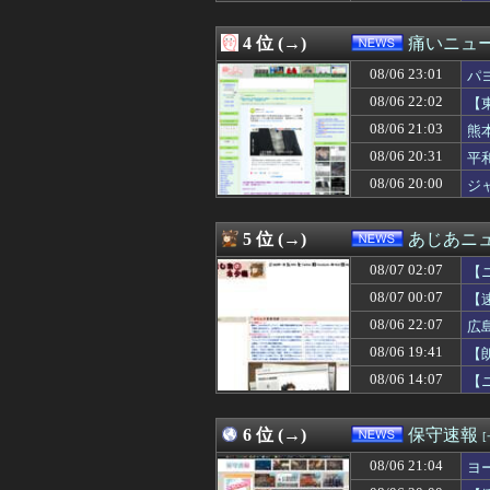
08/07 00:10
「安物買いの銭失
08/07 00:10
【外国人採用アン
4 位 (→)
痛いニュース
08/07 00:07
【速報】イオン
08/07 00:06
北朝鮮がロシアに
08/06 23:01
パ
08/07 00:05
なんでみんなそ
08/06 22:02
【
08/07 00:00
ブラジル「日本人
08/06 21:03
08/07 00:00
中道、立憲、公
熊
08/07 00:00
【動画】駅構内の
08/06 20:31
平
08/07 00:00
秋田市に国内最
08/06 20:00
ジ
08/07 00:00
【マスゴミ】高木
08/07 00:00
【これは荒れる
08/07 00:00
偽警察官「保釈金
5 位 (→)
あじあニ
08/07 00:00
【島根】コンビニ
08/07 00:00
上海一月風暴とは
08/07 02:07
【
08/07 00:00
【悲報】政府、
08/07 00:07
【
08/06 23:59
韓国警察、大韓
08/06 22:07
08/06 23:57
広島県知事ら「
広
08/06 23:55
中国外務省、広島
08/06 19:41
【
08/06 23:51
【AI】中国Dee
08/06 14:07
【
08/06 23:40
be
08/06 23:38
【速報】れいわ
08/06 23:34
彼女の家で恐怖
6 位 (→)
保守速報
08/06 23:30
【悲報】Googl
08/06 23:29
中国製ルーター
08/06 21:04
ヨ
08/06 23:18
【相場】ドル円、