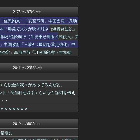
国難にあってもの申す！！
かせまと！
理想ちゃんねる
2175 in / 9703 out
おーるじゃんる
「住民拘束！（安否不明」中国当局「救助
にゅーすアルー！
もえるあじあ(･∀･)
日本「爆発で火災が吹き飛ぶ（爆轟発生説」
watch＠２ちゃんねる
団体が危険航行（生徒乗せ制限区域侵入」第
痛いニュース(ﾉ∀`)
」中国政府「三峡ﾀﾞﾑ周辺を重点強化」中
オレ的ゲーム速報＠刃
日本第一！ニュース録
否定」高市早苗「51分間視察（首相動
軍事・ミリタリー速報☆彡
かせまと！
2041 in / 23563 out
くら税金を我々が払ってるんだと」
ネット「受信料を取るくらいなら詳細を伝え
・・・
ｗｗｗｗｗｗｗ
2040 in / 6035 out
と話題に