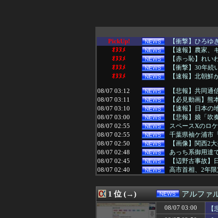
PickUp!
【衝撃】ひろゆ
ｵﾇﾇﾒ
【速報】農家、キ
ｵﾇﾇﾒ
【赤っ恥】れいわ
ｵﾇﾇﾒ
【衝撃】30年
ｵﾇﾇﾒ
【速報】北朝鮮
08/07 03:12
【悲報】共同通
08/07 03:11
【必見動画】熊本
08/07 03:10
【速報】日本の
08/07 03:00
【悲報】娘「吹奏
08/07 02:55
スペースXのロ
08/07 02:55
千葉県袖ケ浦市「
08/07 02:50
【画像】関西2大美
08/07 02:48
あっち系御用達で
08/07 02:45
【辺野古事故】日
08/07 02:40
高市首相、2年
08/07 02:39
【画像】これ超
08/07 02:13
岸田元首相､日米
1 位 (→)
アルファ
08/07 02:12
【悲報】日本の
08/07 02:07
【ニュース】日本
08/07 03:00
【
08/07 02:03
【動画】手術中