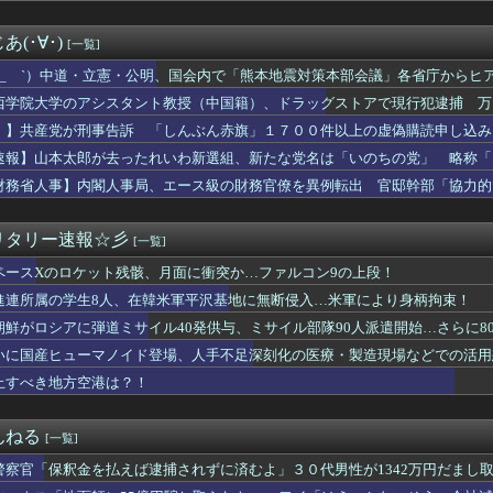
新選組、「いのちの党」へ党名変更
カキン、『神対応』キタァアアアアーーーーーーー！！
(･∀･)
[一覧]
シスタント教授（中国籍）、ドラッグストアで現行犯逮捕 万引き容...
ちのヒーロー・任天堂、熊本地震を受け製品修理は無償対応（災害救...
 ´_ゝ`）中道・立憲・公明、国会内で「熊本地震対策本部会議」各省庁から
れまくったメディア取材陣、堪忍袋の緒が切れた地元住民が苦情を寄...
、人手、宿泊施設の不足や、外国人実習生の方々にも対応してほしい」今日の
西学院大学のアシスタント教授（中国籍）、ドラッグストアで現行犯逮捕 万
リム移民って移住先をアッラーの土地って思ってるの？ → 衝撃の...
！】共産党が刑事告訴 「しんぶん赤旗」１７００件以上の虚偽購読申し込み
典パヨク「中国人民と連帯して戦おー！悪政高市を打倒するぞー！」
代Ρ繝上Λ縺碁剞逡後〒繝悶Λ繝�繧ｯ莨∵･ｭ辟｡譁ｭ谺�蜍､...
速報】山本太郎が去ったれいわ新選組、新たな党名は「いのちの党」 略称「
税しろ！」政府「消費税減税するわｗ」野党「消費税を減税するな！...
財務省人事】内閣人事局、エース級の財務官僚を異例転出 官邸幹部「協力的
e、Geminiが大赤字、史上初のマイナスキャッシュフローに...
どを歴任 、岸田首相の後輩
呼吸症候群診断後に死亡事故＝運転の無職男（３４）、独断で治療中...
半期の輸出額最高 2年連続で更新、8977億円 農水省...
リタリー速報☆彡
[一覧]
ントの美人女性「20歳でアルファードを一括で買っちゃう私って素...
ペースXのロケット残骸、月面に衝突か…ファルコン9の上段！
せいで会社を辞めた新人が「3人」もいたことが発覚ｗｗｗｗｗ
リを手がけたピニンファリーナ、日本の鉄道を初デザイン。南海電鉄...
進連所属の学生8人、在韓米軍平沢基地に無断侵入…米軍により身柄拘束！
か 苦情数件会場半減 無音の中イヤホンから流れる曲に合わせ踊る...
朝鮮がロシアに弾道ミサイル40発供与、ミサイル部隊90人派遣開始…さらに8
とは何者か——Googleミートで解雇された「5日間」を生き延...
ッセン公式、大根おろし丼を提案→5ch爆笑の渦
いに国産ヒューマノイド登場、人手不足深刻化の医療・製造現場などでの活用
じゃね…？」世界が気付き始める Linuxの市場シェアが初め...
止すべき地方空港は？！
だけど保険証を出す時にドヤるが何故か看護師と付き合えない
均価格1.2億円+住宅ローン金利3%で利息だけで月30万円←...
学大助教、万引き容疑で逮捕 栄養補助食品１点（約６４００円相当...
んねる
[一覧]
赤旗、短期間に1700件の購読申し込みで嬉し泣き→「うそでーす...
警察官「保釈金を払えば逮捕されずに済むよ」３０代男性が1342万円だまし
ドパーティの「送信元アドレス」のサポートを打ち切りへ
空港は？！