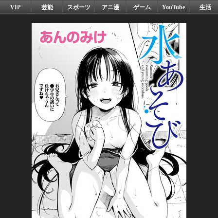
VIP
芸能
スポーツ
アニ漫
ゲーム
YouTube
生活