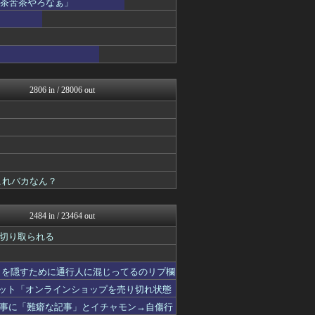
滅茶苦茶やろなぁ」
ふぇー速
ゆめ痛 -自動車まとめブロ...
watch＠２ちゃんねる
オレ的ゲーム速報＠刃
モッコスヌ〜ン
日本第一！ニュース録
反日愚国 恨寓瘻
2806 in / 28006 out
NEWSまとめもりー｜2c...
おーるじゃんる
U-1 NEWS.
政経ワロスまとめニュース♪
かせまと！
ニュース30over
大艦巨砲主義！
これバカなん？
保守速報
watch＠２ちゃんねる
痛いニュース(ﾉ∀`)
2484 in / 23464 out
投資ちゃんねる
切り取られる
オレ的ゲーム速報＠刃
常識的に考えた
黒マッチョニュース
さを隠すために通行人に混じってるのリプ欄
みそパンNEWS
ネット「オンラインショップを売り切れ状態
モッコスヌ〜ン
まとめたニュース
事に「難癖な記事」とイチャモン→自傷行