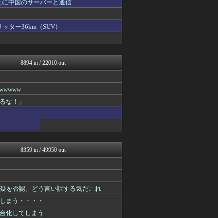
とに中国のサーバーと通信
NEWSまとめもりー｜2c...
U-1 NEWS.
おーるじゃんる
ッター36km（SUV）
ふぇー速
政経ワロスまとめニュース♪
大艦巨砲主義！
オレ的ゲーム速報＠刃
8894 in / 22010 out
痛いニュース(ﾉ∀`)
黒マッチョニュース
投資ちゃんねる
wwww
常識的に考えた
るな！」
みそパンNEWS
モッコスヌ〜ン
国難にあってもの申す！！
軍事・ミリタリー速報☆彡
かせまと！
にゅーすアルー！
8359 in / 49950 out
ふぇー速
watch＠２ちゃんねる
まとめたニュース
モッコスヌ〜ン
容疑を否認。どう言い訳する気だこれ
日本第一！ニュース録
ふぇー速
しまう・・・・
理想ちゃんねる
台化してしまう
かせまと！