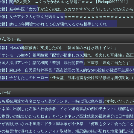
画像】関西2大美女 ←くっそかわいいと話題にｗｗｗ 【Pickup06072011】
道・立憲・公明、国会内で「熊本地震対策本部会議」各省庁からヒア...
が突然民泊に…騒音や誤配達で住民から悲鳴 特区民泊を導入した東...
悲報】精神科医「女の子が泣くのは、ムカつきすぎてどうしていいのか分から
「女の子が泣くのは、ムカつきすぎてどうしていいのか分からなくな...
画像】女子アナ２人が並んだ結果ｗｗｗｗｗｗｗｗｗｗｗｗｗｗｗｗｗｗｗｗｗｗｗｗ
定】「反対」の財務省敗北 首相の不信根強く 人事介入をちらつか...
本好き】中国人女性が「日本人と間違われた」衝撃エピソードが示す...
悲報】嫁に15年間嘘つかれてて心が壊れてるから相手してくれ
ア旅行先ランキング、日本はタイ、インドネシアに次いで3位ランク...
２人が並んだ結果ｗｗｗｗｗｗｗｗｗｗｗｗｗｗｗｗｗｗｗｗｗｗｗ...
ゃんる
[一覧]
本】福岡酸素「配管が損傷しガス漏れ、着火した可能性」高圧ガス保...
生8人、在韓米軍平沢基地に無断侵入…米軍により身柄拘束！
速報】日本の地震被害に支援したのに「韓国産の水は水洗トイレに」
ラにバッチリ映った55歳露出魔「身に覚えがありません」と容疑を...
イオンモール熊本】福岡酸素「配管が損傷しガス漏れ、着火した可能性」高圧
た左派の社会学者、イオン爆発事故の例のテナントに理解を示して…...
岸谷蘭丸「喫煙者の権利がマジで侵害されてる」と私見 「いくら税...
外国人採用アンケ】諮問機関「差別、非公開答申」三重県「差別に当たらず、
義】中露軍艦4隻が“日本一周” 防衛省が全航路を公開
速報】森山裕・自民党前幹事長「高市総理の個人的なSNS投稿が習近平主席を
どの成果ない」 ゼレンスキー氏が日本の支援に不満を表明
速報】子どもたちのヒーロー・任天堂、熊本地震を受け製品修理は無償対応（災
5年間嘘つかれてて心が壊れてるから相手してくれ
苦言「みいちゃん呼びが揶揄する言葉として使われ、当事者から具体...
爆発事故 LPガス供給会社「当局の調査に全面的に協力」 経産省...
.
[一覧]
】ハズレ店の烙印を押される運命、その正体とは？
僚が異例転出へ 官邸幹部「協力的でなかったから」 [8/6]
っち系御用達で有名になった某ブランド、一時は飛ぶ鳥を落とす勢いだったが
看守さん、美人すぎるｗ 【Pickup05164708】
ヤネ屋に出演した左派の社会学者、イオン爆発事故の例のテナントに理解を示
切れ前に買うと満足感」集英社オンラインショップで“43億円分”...
の女を逮捕
安物買いの銭失いだったねぇ」とインドネシア高速鉄道の最終処分に日本側騒
無しや楽器の技術を修めていない人の音楽
んだ？
マが害獣扱いされる風潮にドラマ脚本家が不快感、「何度もクマに会ったこと
は若年男性の自信喪失の原因 6割超が｢人生の敗者｣自認
り……
本の被災地で暴れまくったメディア取材陣、堪忍袋の緒が切れた地元住民が苦
イドル「りりぴ」の激痩せダンス動画にファンが『絶句』してしまう...