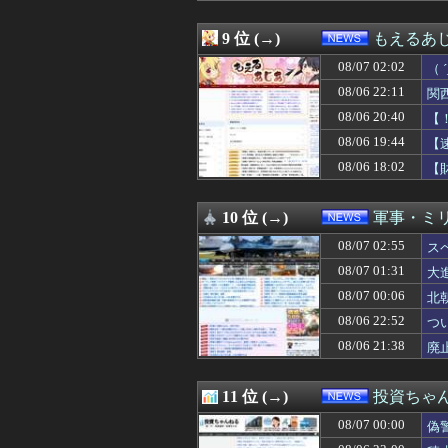
08/06 22:12
【政治】れいわ
08/06 22:12
【熊本地震】ヒ
9 位 (→)
もえるあじあ
08/06 22:11
関西学院大学のア
08/07 02:02
08/06 22:10
【速報】子どもた
（
08/06 22:09
熊本の被災地で暴
ン
08/06 22:11
関
08/06 22:08
【衝撃】Q：ムス
08/06 20:40
【
08/06 22:07
広島平和記念式
08/06 22:05
�ｻｿ荳雁昇縺ｮ繝
08/06 19:44
【
08/06 22:05
野党「消費税を減
08/06 18:02
【
08/06 22:03
【悲報】Googl
な
08/06 22:02
【東京】睡眠時無
08/06 22:00
【農産物】26年上
10 位 (→)
軍事・ミ
08/06 22:00
セクシー系アカウ
08/07 02:55
ス
08/06 22:00
【悲報】ワイの
08/06 22:00
【大阪】フェラー
08/07 01:31
大
08/06 22:00
「盆踊り」は騒音
08/07 00:06
北
08/06 22:00
サム・アルトマン
08/06 22:00
08/06 22:52
【悲報】シャウエ
つ
08/06 21:55
「Linuxで十分
08/06 21:38
廃
08/06 21:50
大手子会社勤務
08/06 21:45
首都圏マンション平
08/06 21:40
中国籍の３６歳関
11 位 (→)
投資ちゃ
08/06 21:40
【速報】しんぶん
08/07 00:00
偽
08/06 21:39
Gmail、サー
08/06 21:38
廃止すべき地方