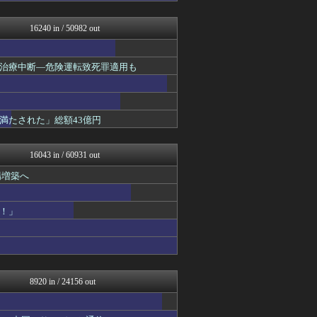
U-1 NEWS.
おーるじゃんる
16240 in / 50982 out
あじあニュースちゃんねる
軍事・ミリタリー速報☆彡
大艦巨砲主義！
治療中断―危険運転致死罪適用も
ゴタゴタシタニュース
黒マッチョニュース
オレ的ゲーム速報＠刃
みそパンNEWS
満たされた」総額43億円
モナニュース
アルファルファモザイク＠ネ...
投資ちゃんねる
16043 in / 60931 out
常識的に考えた
ネトウヨにゅーす
場増築へ
モッコスヌ〜ン
厳選！韓国情報
！」
なんJ政治ネタまとめ
国難にあってもの申す！！
かせまと！
にゅーすアルー！
まとめたニュース
ふぇー速
8920 in / 24156 out
アルファルファモザイク＠ネ...
日本第一！ニュース録
かせまと！