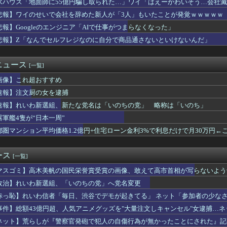
水ハウス「地面師に55億円騙し取られた…」ワイ「はえーかわいそう…会社
事見つからないてデマ流してる奴誰なの？
悲報】ワイのせいで会社を辞めた新人が「3人」もいたことが発覚ｗｗｗｗｗ
、無給油で1980km走行しギネス記録を達成
しマッサージ店で従業員女性にわいせつ行為かで男を逮捕ｗｗｗｗｗ...
悲報】Googleのエンジニア「AIで仕事がつまらなくなった」
ん「イラストレーターの人が『AIに仕事を奪われる』って言ってる...
悲報】Z「なんでセルフレジなのに自分で商品通さないといけないんだ」
がセクハラ被害、強制労働の実態…30代夫が絶望した理由
新たな党名は「いのちの党」 略称は「いのち」
位酷いんだな 〜 【韓国】ウェブトゥーン、売上が減りはじめた？...
ニュース
[一覧]
ミ「頭を洗ってて『なんか生ぬるいな』と思ったら、後ろで息子が…...
画像】これ超おすすめ
メリカさぁ、調子乗ってるからお前らが頼ってる軍用中国ドローン輸...
穴か？」と日米に見切りをつけた欧州投資家の選択に衝撃を受ける人...
速報】注文厨の女を逮捕
さん「自民党内は消費減税反対が多数！」 → 自民党議員の内部暴...
速報】れいわ新選組、新たな党名は「いのちの党」 略称は「いのち」
なエール製造元、変わったデザインのグラスを発売→
いにくすぎてWindows買おうとしたら高くてビビったww...
露軍艦4隻が“日本一周”
いに力尽きる
都圏マンション平均価格1.2億円+住宅ローン金利3%で利息だけで月30万円←
国製メガソーラーを締め出しｗｗｗ
氏、浜田雅功にパシーンと叩かれたシーンがオンエアされず「障害者...
後に居酒屋店内から温泉が吹き出す
ース
[一覧]
leのエンジニア「AIで仕事がつまらなくなった」
マスゴミ】高木美帆の国民栄誉賞受賞の画像、敢えて高市首相が写らないよう
りすぎて高市首相にブチギレ・・・「政府には何の期待もできない。...
げ】8万が12万円「とても払えず」 どうすれば
政治】れいわ新選組、「いのちの党」へ党名変更
日本一周”
赤っ恥】れいわ信者「毎日、渋谷でデモが起きてる」 ネット「参加者の少な
代表、食料品の消費減税「天下の愚策だ」と批判
バラされてて草」
事件】総額43億円超、人気アニメグッズを"大量注文しキャンセル"女逮捕…
ジョーカー化の現実味 ネットで大論争に発展
して商品相場を操作してたのでは」
、生放送で高校時代の制服を着てしまうｗｗｗｗｗｗｗｗｗｗｗｗｗ...
ネット】荒らしが『警察官発砲で犯人の自傷行為が無かったことにされた』記