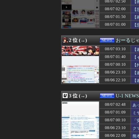
08/07 02:50
【
08/07 02:02
（ ´_ゝ`）中
08/07 02:00
【怒り】自宅の隣
08/07 02:00
【
08/07 02:00
【悲報】精神科医
08/07 01:50
【
08/07 02:00
【消費減税閣議決
08/07 01:00
08/07 02:00
【フランス人の日
【
08/07 01:55
欧州旅行者のアジ
08/07 01:50
【画像】女子アナ
2 位 (→)
おーるじ
08/07 01:40
【イオンモール熊
08/07 01:31
大進連所属の学
08/07 03:10
【
08/07 01:12
【悲報】防犯カメ
08/07 01:40
【
08/07 01:09
ミヤネ屋に出演し
08/07 01:04
【悲報】愛煙家・
08/07 00:10
【
08/07 01:02
【THE 軍国主
08/06 23:10
【
08/07 01:00
「期待されたほ
08/06 22:10
【
08/07 01:00
【悲報】嫁に1
08/07 01:00
近畿大学准教授、
08/07 01:00
イオンモール熊本
3 位 (→)
U-1 NEWS
08/07 01:00
【フードコート
08/07 00:55
エース級の財務官
08/07 02:48
あ
08/07 00:50
【画像】少年院の女
08/07 01:09
ミ
08/07 00:50
ネット販売…「品
08/07 00:41
08/07 00:10
【速報】注文厨
「
08/07 00:35
音楽理論の知識
な
08/06 23:10
ク
08/07 00:13
【悲報】株式投資
お
08/06 22:09
熊
08/07 00:12
【画像】小学生ア