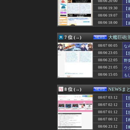
08/06 20:00
【
08/06 23:12
【衝撃】藤原紀香
08/06 19:30
【
08/06 23:10
クマが害獣扱いさ
08/06 23:10
【速報】森山裕・
08/06 19:07
【
08/06 23:08
年末年始の休暇が
08/06 18:00
【
08/06 23:08
【悲報】玉川徹さ
08/06 23:05
【悲報】トランプ
08/06 23:02
「キム兄」こと
7 位 (→)
大艦巨砲
08/06 23:01
パヨク「アジア
08/06 23:00
08/07 00:05
日本、警察の威
な
08/06 23:00
積水ハウス「地面
08/06 23:05
【
08/06 23:00
家計資産の株比
08/06 22:05
野
08/06 23:00
不動産ファンド「
08/06 23:00
【マイクロLED】C
08/06 21:05
ウ
08/06 22:55
コメ価格先行き指数
08/06 15:05
も
08/06 22:52
ついに国産ヒュ
08/06 22:52
ファミマソック
08/06 22:40
刃物を持って中国
8 位 (→)
NEWSま
08/06 22:36
忘年会で一発芸
08/07 03:12
08/06 22:33
【悲報】5年前の
【
08/06 22:33
中露軍艦4隻が“
08/07 02:12
【
08/06 22:30
【悲報】時給15
08/07 01:12
【
08/06 22:29
【財務省人事】エ
08/06 22:21
田舎に2500万
08/07 00:12
【
08/06 22:13
【朗報】吉野家さ
08/06 23:12
【
08/06 22:13
アメリカ・ミシガ