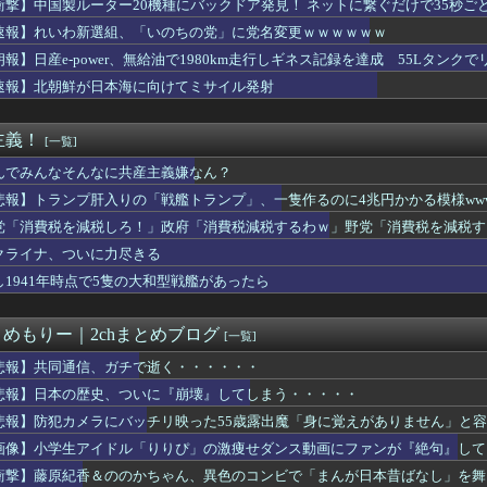
衝撃】中国製ルーター20機種にバックドア発見！ ネットに繋ぐだけで35秒ご
＆ののかちゃん、異色のコンビで「まんが日本昔ばなし」を舞台化し...
速報】れいわ新選組、「いのちの党」に党名変更ｗｗｗｗｗｗ
れる風潮にドラマ脚本家が不快感、「何度もクマに会ったことがある...
自民党前幹事長「高市総理の個人的なSNS投稿が習近平主席を怒ら...
朗報】日産e-power、無給油で1980km走行しギネス記録を達成 55Lタンクでリ
31日から3日までしかない社畜w
速報】北朝鮮が日本海に向けてミサイル発射
ん、8月6日の原爆の日にトンデモ持論を展開し物議… → ネット...
肝入りの「戦艦トランプ」、一隻作るのに4兆円かかる模様wwww...
木村祐一さん、誰だか分からないくらい激変してしまう・・・
主義！
[一覧]
人民、中国人民と連帯して戦おー！悪政高市を打倒するぞー！」
嚇射撃に怯まないと射殺される恐ろしい国になる…
んでみんなそんなに共産主義嫌なん？
師に55億円騙し取られた…」ワイ「はえーかわいそう…会社滅茶苦...
悲報】トランプ肝入りの「戦艦トランプ」、一隻作るのに4兆円かかる模様www
率､バブル期並み2割強 白書はインフレ防衛の格差注視
党「消費税を減税しろ！」政府「消費税減税するわｗ」野党「消費税を減税す
みんなで大家さん」が約2881億円の債務超過 分配金の支払い停...
PUとGPUをモールス信号で通信！？MicrosoftとT...
クライナ、ついに力尽きる
 過去最低 今後も値下がり傾向 [8/6]
し1941年時点で5隻の大和型戦艦があったら
ーマノイド登場、人手不足深刻化の医療・製造現場などでの活用想定！
ス、1円（クーポン）で投げ売りｗｗｗｗｗｗｗｗｗｗｗ
大使館に侵入した自衛官、地裁で動機明かす「中国の強硬な外交方針...
とめもりー｜2chまとめブログ
[一覧]
やることになったから案くれ
NHK性加害の出演者は「今も普通の顔して芸能活動してる」ネット...
悲報】共同通信、ガチで逝く・・・・・・
日本一周”
悲報】日本の歴史、ついに『崩壊』してしまう・・・・・
00円でもミャンマー人に逃げられる…地方の雇用崩壊がヤバい
悲報】防犯カメラにバッチリ映った55歳露出魔「身に覚えがありません」と
ース級の財務官僚・一松旬氏が”異例転出”へ 官邸幹部「協力的で...
くらいの建売住宅(4LDK)買って家族で幸せに暮らしてるんやが
画像】小学生アイドル「りりぴ」の激痩せダンス動画にファンが『絶句』して
ん､｢極旨牛鉄板ステーキ定食｣を発売
衝撃】藤原紀香＆ののかちゃん、異色のコンビで「まんが日本昔ばなし」を舞
ン州の民主党予備選挙 イスラム教徒の“急進左派”候補が勝利確実...