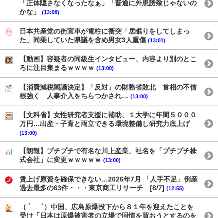
「正体隠さなくなったなぁ」「普通に外患誘致じゃないの
かな」
(13:08)
日本共産党の街宣車が電柱に衝突「居眠りをしてしまっ
た」同乗していた県議を含め男女3人重傷
(13:01)
【動画】容疑者の同級生インタビュー、内容より別のとこ
ろに注目集まるｗｗｗｗ
(13:00)
【消費減税閣議決定】「反対」の財務省敗北 首相の不信
根強く 人事介入をちらつかされ…
(13:00)
【文科省】女性研究者支援に補助、１大学に年間５０００
万円…出産・子育と両立できる環境整備し研究力底上げ
(13:00)
【朗報】プチプチで有名な川上産業、社名を「プチプチ株
式会社」に変更ｗｗｗｗｗ
(13:00)
賃上げ原資を確保できない…2026年7月 「人手不足」倒産
過去最多の63件・・・東京商工リサーチ [8/7]
(12:55)
（ ´_ゝ`）中国、広島原爆投下から８１年を迎えたことを
受け「日本は原爆被害者の立場で同情を買おうとするのを