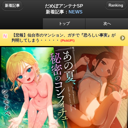
だめぽアンテナSP
Ranking
新着記事
新着記事：
NEWS
トップ
次へ
【悲報】仙台市のマンション、ガチで『恐ろしい事実』が
判明してしまう・・・・・
(PickUP!)