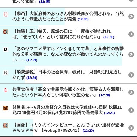
私って素敵」
(12:35)
【動画】大阪府警のおっさん射殺映像が公開される。当然
のように無抵抗だったことが発覚
(12:30)
【物議】玉川徹氏、原爆の日に「一度核が使われれ
ば、“使っていい”という世界になりかねない」
(12:30)
「あのヤフコメ民すらドン引きしてて草」と某事件の衝撃
的な公判が話題に、なんか変な力が働いてんのかってくら
い……
(12:29)
【消費減税】日本の社会保障、岐路に 財源5兆円見通し
立たず
(12:29)
共産党信者「募金で共産党を叩くのは、頑張る人を邪魔し
たいという日本人らしい薄暗い欲望のせい」
(12:28)
財務省､4～6月の為替介入日数は大型連休中3日間 総額11
兆7349億円 4月30日は6兆2787億円で過去最大
(12:21)
【画像】コミケのインタビュー、とんでもない逸材が登場
ｗｗｗｗｗｗ 【Pickup07092041】
(12:20)