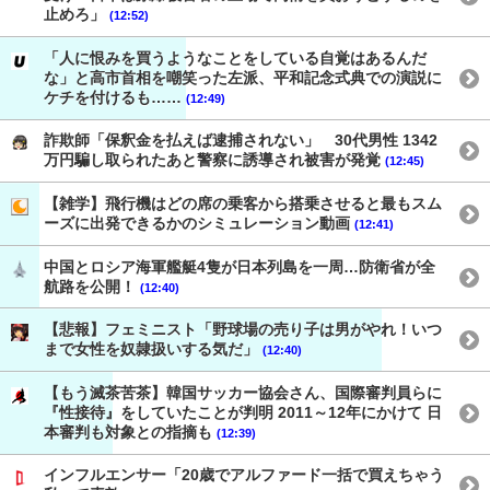
止めろ」
(12:52)
「人に恨みを買うようなことをしている自覚はあるんだ
な」と高市首相を嘲笑った左派、平和記念式典での演説に
ケチを付けるも……
(12:49)
詐欺師「保釈金を払えば逮捕されない」 30代男性 1342
万円騙し取られたあと警察に誘導され被害が発覚
(12:45)
【雑学】飛行機はどの席の乗客から搭乗させると最もスム
ーズに出発できるかのシミュレーション動画
(12:41)
中国とロシア海軍艦艇4隻が日本列島を一周…防衛省が全
航路を公開！
(12:40)
【悲報】フェミニスト「野球場の売り子は男がやれ！いつ
まで女性を奴隷扱いする気だ」
(12:40)
【もう滅茶苦茶】韓国サッカー協会さん、国際審判員らに
『性接待』をしていたことが判明 2011～12年にかけて 日
本審判も対象との指摘も
(12:39)
インフルエンサー「20歳でアルファード一括で買えちゃう