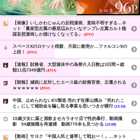
【画像】いしかわじゅんの反戦漫画、意味不明すぎる…ネ
ット「量産型左翼の最底辺みたいなテンプレ左翼カルト陰
謀妄想漫画しか描けなくなってる」
(ｵﾇﾇﾒ)
スペースXのロケット残骸、月面に衝突か…ファルコン9の
上段！
(ｵﾇﾇﾒ)
【速報】財務省、大型連休中の為替介入日数は3日間＝総
額11兆7349億円
(ｵﾇﾇﾒ)
【朗報】減税に反対したエース級の財務官僚、左遷される
ｗｗｗｗｗｗ
(ｵﾇﾇﾒ)
中国、止められないEV製造 売れず在庫山積み「売れたこ
と」にして補助金を騙し取る事案を思いつきが横行
(13:10)
15歳少女に薬と酒飲ませカラオケ店で性的暴行、動画撮
影 54歳無職を再逮捕 動画770本も見つかる
(13:09)
【動画】サヨク「中国人民と連帯して戦おー！」…ネット