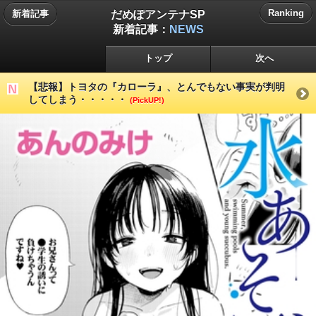
だめぽアンテナSP
Ranking
新着記事
新着記事：
NEWS
トップ
次へ
【悲報】トヨタの『カローラ』、とんでもない事実が判明
してしまう・・・・・
(PickUP!)