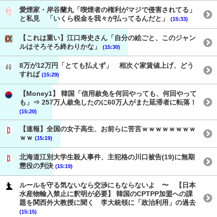
愛煙家・岸谷蘭丸「喫煙者の権利がマジで侵害されてる」
と私見 「いくら税金を我々が払ってるんだと」
(15:33)
【これは重い】江口寿史さん「自分の絵ごと、このジャン
ルはそろそろ終わりかな」
(15:30)
8万が12万円「とても払えず」 相次ぐ家賃値上げ、どう
すれば
(15:29)
【Money1】 韓国「信用赦免を何回やっても、何回やって
も」⇒ 257万人赦免したのに60万人がまた延滞者に転落！
(15:20)
【速報】全国の女子高生、お前らに苦言ｗｗｗｗｗｗｗｗ
ｗｗ
(15:19)
北海道江別大学生殺人事件、主犯格の川口被告(19)に無期
懲役の判決
(15:19)
ルールを守る気ないなら交渉にもならないよ 〜 【日本
水産物輸入禁止に釈明が必要】 韓国のCPTPP加盟への課
題を関西外大教授に聞く 李大統領に「政治利用」の過去
(15:15)