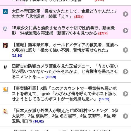
大日本帝国陸軍「侵攻できたとして、食糧どうすんだよ」
大本営「現地調達」陸軍「え？」
(ｵﾇﾇﾒ)
15歳少女に薬と酒飲ませカラオケ店で性的暴行、動画撮
影 54歳無職を再逮捕 動画770本も見つかる
(ｵﾇﾇﾒ)
【速報】熊本県知事、オールドメディアの被災者、遺族へ
の取材に怒り「極めて強い不満、苦情が寄せられた」
(16:10)
辺野古の防犯カメラ画像を見た玉城デニー、「うまい言い
訳が思いつかなかったからそれかよ」と有権者を呆れさせ
るコメントを……
(16:09)
【事実陳列罪】X民「このアカウントで一番気持ち悪いポ
ストを教えて」 grok「わざわざ俺を呼んで全ポスト漁ら
せようとしてるこのポストが一番気持ち悪い」
(16:09)
「日本人が減り外国人が増えた｣市区町村ランキング 1位
大阪市、2位 横浜市、3位 名古屋市、4位 京都市、5位 埼
玉県川口市
(16:02)