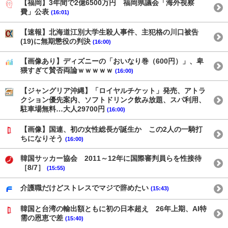
【福岡】3年間で2億6500万円 福岡県議会「海外視察
費」公表
(16:01)
【速報】北海道江別大学生殺人事件、主犯格の川口被告
(19)に無期懲役の判決
(16:00)
【画像あり】ディズニーの「おいなり巻（600円）」、卑
猥すぎて賛否両論ｗｗｗｗｗ
(16:00)
【ジャングリア沖縄】「ロイヤルチケット」発売、アトラ
クション優先案内、ソフトドリンク飲み放題、スパ利用、
駐車場無料…大人29700円
(16:00)
【画像】国連、初の女性総長が誕生か この2人の一騎打
ちになりそう
(16:00)
韓国サッカー協会 2011～12年に国際審判員らを性接待
［8/7］
(15:55)
介護職だけどストレスでマジで辞めたい
(15:43)
韓国と台湾の輸出額ともに初の日本超え 26年上期、AI特
需の恩恵で差
(15:40)