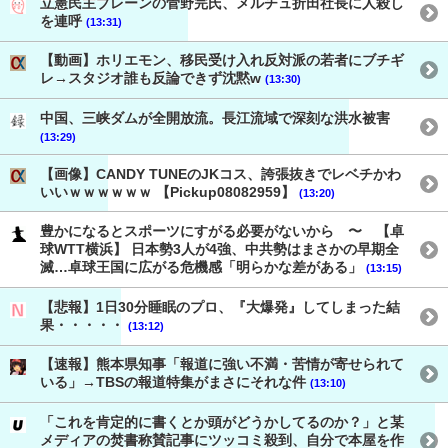
立憲民主ブレーンの菅野完氏、メルチュ折田社長に人殺し
を連呼
(13:31)
【動画】ホリエモン、移民受け入れ反対派の若者にブチギ
レ→スタジオ誰も反論できず沈黙w
(13:30)
中国、三峡ダムが全開放流。長江流域で深刻な洪水被害
(13:29)
【画像】CANDY TUNEのJKコス、誇張抜きでレベチかわ
いいｗｗｗｗｗｗ 【Pickup08082959】
(13:20)
豊かになるとスポーツにすがる必要がないから 〜 【卓
球WTT横浜】 日本勢3人が4強、中共勢はまさかの早期全
滅…卓球王国に広がる危機感「明らかな差がある」
(13:15)
【悲報】1日30分睡眠のプロ、『大爆発』してしまった結
果・・・・・
(13:12)
【速報】熊本県知事「報道に強い不満・苦情が寄せられて
いる」→TBSの報道特集がまさにそれな件
(13:10)
「これを肯定的に書くとか頭がどうかしてるのか？」と某
メディアの焚書称賛記事にツッコミ殺到、自分で本屋を作