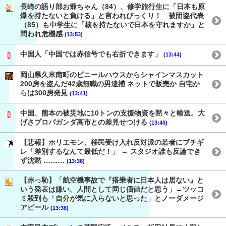
長崎の語り部お爺ちゃん（84）、修学旅行生に「日本も原
爆を持たないと負ける」と言われびっくり！ 被団協代表
（85）も中学生に「核を持たないで日本を守れますか」と
問われ危機感
(13:53)
中国人「中国では赤信号でも右折できます」
(13:44)
岡山県久米南町のビニールハウスからシャインマスカット
200房を盗んだ42歳無職の男逮捕 ネットで販売か 自宅か
らは300房発見
(13:41)
中国、熊本の被災地に10トンの支援物資を黙々と輸送。大
げさプロパガンダ高市との差見せつける
(13:40)
【悲報】ホリエモン、移民受け入れ反対派の若者にブチギ
レ「差別するなんて最低だ！」 → スタジオ誰も反論でき
ず沈黙 ………
(13:38)
【赤っ恥】「航空機事故で『搭乗者に日本人は居ない』と
いう発表は嫌い。人間として同じ価値だと思う」→ツッコ
ミ殺到も「自分が気に入らないと思った」とノーダメージ
アピール
(13:38)