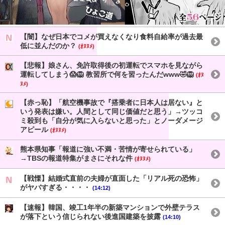
【闇】なぜ日本でコメが買えなくなり食料自給率が過去最
低に並んだのか？
(ｵﾇﾇﾒ)
【悲報】娘さん、免許取得後の初運転でスマホを見ながら
運転してしまう😱🦁 教習所で何を習ったんだwww🤣🦁
(ｵﾇ
ﾇﾒ)
【赤っ恥】「航空機事故で『搭乗者に日本人は居ない』と
いう発表は嫌い。人間として同じ価値だと思う」→ツッコ
ミ殺到も「自分が気に入らないと思った」とノーダメージ
アピール
(ｵﾇﾇﾒ)
熊本県知事「報道に強い不満・苦情が寄せられている」
→TBSの報道特集がまさにそれな件
(ｵﾇﾇﾒ)
【戦慄】結婚式直前の夫婦が直面した「リアル死の恐怖」
がヤバすぎる・・・・
(14:12)
【速報】韓国、竣工1年半の新築マンションで外壁テラス
が落下という信じられない後進国建築を披露
(14:10)