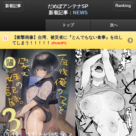
だめぽアンテナSP
Ranking
新着記事
新着記事：
NEWS
トップ
次へ
【衝撃画像】台湾、被災者に『とんでもない食事』を出し
てしまう！！！！！
(PickUP!)