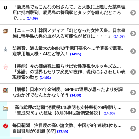
「鹿児島でもこんなの出さんて」と大阪に上陸した某料理
店に批判殺到、鹿児島の養鶏家とタッグを組んだところ
で……
(14:09)
【ニュース】韓国メディア「幻となった女性天皇。日本皇
族に韓半島の男の血が入る可能性がゼロに・・・」
(14:07)
防衛費、過去最大の約8兆9千億円要求へ…予算案で膨張、
迎撃用無人機・AIなど導入！
(14:05)
【芸能】今の価値観に照らせば女性蔑視やルッキズム…
『落語』の世界もセリフ変更や改作、現代にふさわしい表
現模索の動き
(14:01)
【朗報】日本の年金制度、GPIFの運用が思ったより好調
なおかげでなんとかなりそう
(14:00)
“高市総理の悲願”消費税1％表明も支持率初の6割切り…
「賛成52％」の波紋【8月JNN世論調査解説】
(14:00)
毎日新聞 注目度の高い論文数、中国が6年連続1位も…
自国引用が6割超 [8/7]
(13:55)