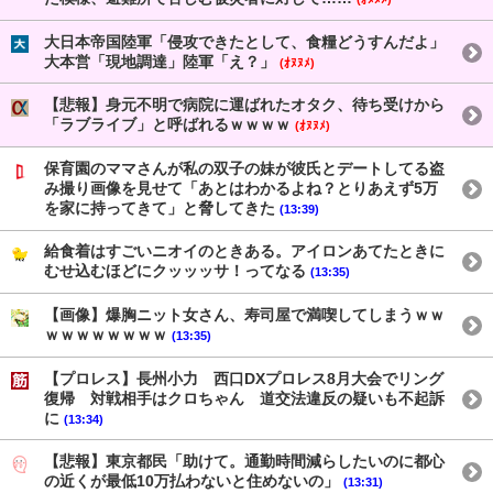
大日本帝国陸軍「侵攻できたとして、食糧どうすんだよ」
大本営「現地調達」陸軍「え？」
(ｵﾇﾇﾒ)
【悲報】身元不明で病院に運ばれたオタク、待ち受けから
「ラブライブ」と呼ばれるｗｗｗｗ
(ｵﾇﾇﾒ)
保育園のママさんが私の双子の妹が彼氏とデートしてる盗
み撮り画像を見せて「あとはわかるよね？とりあえず5万
を家に持ってきて」と脅してきた
(13:39)
給食着はすごいニオイのときある。アイロンあてたときに
むせ込むほどにクッッッサ！ってなる
(13:35)
【画像】爆胸ニット女さん、寿司屋で満喫してしまうｗｗ
ｗｗｗｗｗｗｗｗ
(13:35)
【プロレス】長州小力 西口DXプロレス8月大会でリング
復帰 対戦相手はクロちゃん 道交法違反の疑いも不起訴
に
(13:34)
【悲報】東京都民「助けて。通勤時間減らしたいのに都心
の近くが最低10万払わないと住めないの」
(13:31)