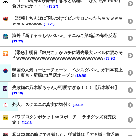
ニコニコ出身者が豪華すぎると話題に なんでyoutubeに
負けたのか・・・
(13:27)
【悲報】ちんぽに下味つけてピンサロいったらｗｗｗｗｗ
ｗｗｗｗwwww
(13:25)
海外「新キャラもヤバいｗ」ヤニねこ第6話の海外反応
(13:22)
【緊急】明日「銀だこ」がガチに過去最大レベルに混みそ
うwwwwwwwwwwwwwwwwwwwwwwwwww
(13:20)
韓国の人気コーヒーチェーン「ペクスダバン」が日本初上
陸！東京・新橋に1号店オープン
(13:20)
失敗顔の乃木坂ちゃんが可愛すぎる！！！【乃木坂46】
(13:19)
外人、スクエニの真実に気付く
(13:19)
パワプロクンポケット×#スポニチ コラボグッズ発売決
定！
(13:16)
私は22歳の時にでき婚した。従姉妹は『デキ婚＝貧乏底