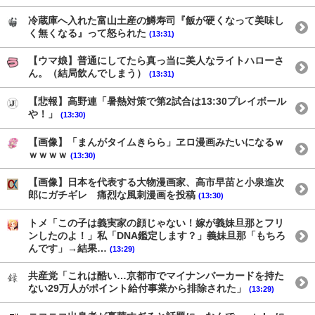
冷蔵庫へ入れた富山土産の鱒寿司『飯が硬くなって美味し
く無くなる』って怒られた
(13:31)
【ウマ娘】普通にしてたら真っ当に美人なライトハローさ
ん。（結局飲んでしまう）
(13:31)
【悲報】高野連「暑熱対策で第2試合は13:30プレイボール
や！」
(13:30)
【画像】「まんがタイムきらら」ヱロ漫画みたいになるｗ
ｗｗｗｗ
(13:30)
【画像】日本を代表する大物漫画家、高市早苗と小泉進次
郎にガチギレ 痛烈な風刺漫画を投稿
(13:30)
トメ「この子は義実家の顔じゃない！嫁が義妹旦那とフリ
ンしたのよ！」私「DNA鑑定します？」義妹旦那「もちろ
んです」→結果…
(13:29)
共産党「これは酷い…京都市でマイナンバーカードを持た
ない29万人がポイント給付事業から排除された」
(13:29)