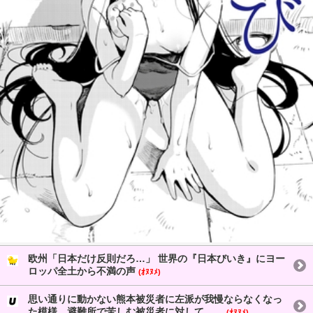
欧州「日本だけ反則だろ…」 世界の『日本びいき』にヨー
ロッパ全土から不満の声
(ｵﾇﾇﾒ)
思い通りに動かない熊本被災者に左派が我慢ならなくなっ
た模様、避難所で苦しむ被災者に対して……
(ｵﾇﾇﾒ)