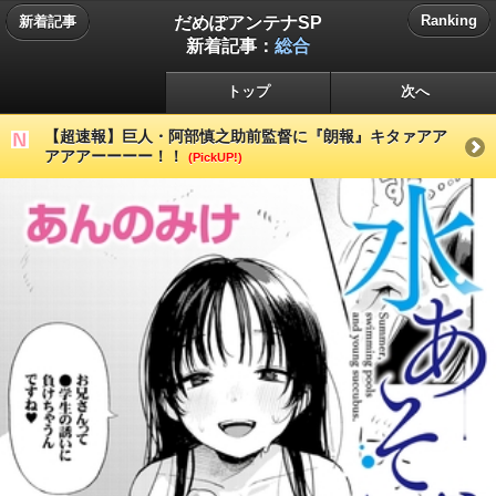
だめぽアンテナSP
Ranking
新着記事
新着記事：
総合
トップ
次へ
【超速報】巨人・阿部慎之助前監督に『朗報』キタァアア
アアアーーーー！！
(PickUP!)