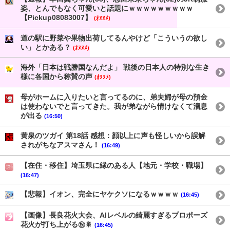
姿、とんでもなく可愛いと話題にｗｗｗｗｗｗｗｗｗ
【Pickup08083007】
(ｵﾇﾇﾒ)
道の駅に野菜や果物出荷してるんやけど「こういうの欲し
い」とかある？
(ｵﾇﾇﾒ)
海外「日本は戦勝国なんだよ」 戦後の日本人の特別な生き
様に各国から称賛の声
(ｵﾇﾇﾒ)
母がホームに入りたいと言ってるのに、弟夫婦が母の預金
は使わないでと言ってきた。我が弟ながら情けなくて溜息
が出る
(16:50)
黄泉のツガイ 第18話 感想：顔以上に声も怪しいから誤解
されがちなアスマさん！
(16:49)
【在住・移住】埼玉県に縁のある人【地元・学校・職場】
(16:47)
【悲報】イオン、完全にヤケクソになるｗｗｗｗ
(16:45)
【画像】長良花火大会、AIレベルの綺麗すぎるプロポーズ
花火が打ち上がる㊗🎇
(16:45)