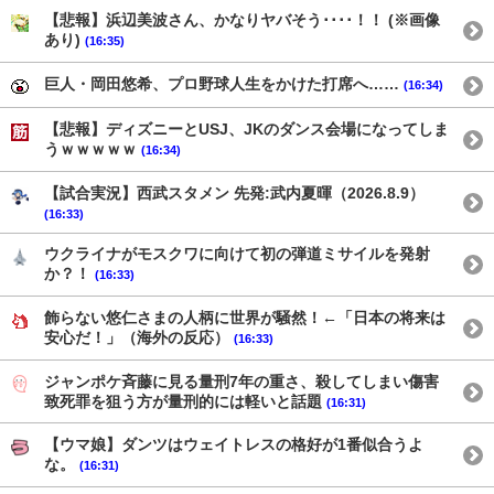
【悲報】浜辺美波さん、かなりヤバそう････！！ (※画像
あり)
(16:35)
巨人・岡田悠希、プロ野球人生をかけた打席へ……
(16:34)
【悲報】ディズニーとUSJ、JKのダンス会場になってしま
うｗｗｗｗｗ
(16:34)
【試合実況】西武スタメン 先発:武内夏暉（2026.8.9）
(16:33)
ウクライナがモスクワに向けて初の弾道ミサイルを発射
か？！
(16:33)
飾らない悠仁さまの人柄に世界が騒然！←「日本の将来は
安心だ！」（海外の反応）
(16:33)
ジャンポケ斉藤に見る量刑7年の重さ、殺してしまい傷害
致死罪を狙う方が量刑的には軽いと話題
(16:31)
【ウマ娘】ダンツはウェイトレスの格好が1番似合うよ
な。
(16:31)