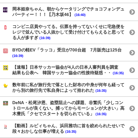
岡本姫奈ちゃん、朝からケータリングでチョコフォンデュ
パーティー！！！【乃木坂46】
(16:40)
コンビニ店員やってる。伝票を持ってないくせに宅急便を
レジで並んでいる人抜かして受け付けてもらえると思って
る人が多すぎ
(16:39)
BYDの軽EV「ラッコ」受注が700台超 7月販売は125台
(16:39)
【速報】日本サッカー協会が4人の日本人審判員を調査
結果も公表へ 韓国サッカー協会の性接待疑惑・・
(16:35)
数年前に私が旅行先で落とした財布の中身が何年も経って
から別の旅行先で私自身によって拾われた
(16:35)
DeNA・松尾汐恩、盗塁阻止への課題、谷繁氏「少しコン
トロールが良くない。捕ってからモーションが大きい」高
木豊氏「クセでスタートを切られている」
(16:35)
【動画】ルビィちゃん、浜田雅功に首を絞められたせいで
段々おかしな仕事が増える
(16:35)