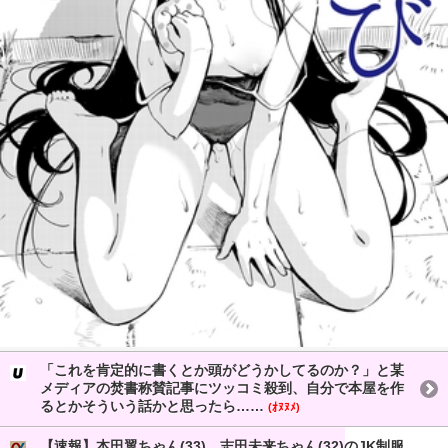
「これを肯定的に書くとか頭がどうかしてるのか？」と某
メディアの焚書称賛記事にツッコミ殺到、自分で本屋を作
るとかそういう話かと思ったら……
(ｵﾇﾇﾒ)
【速報】本田翼ちゃん(33)、志田未来ちゃん(32)のJK制服