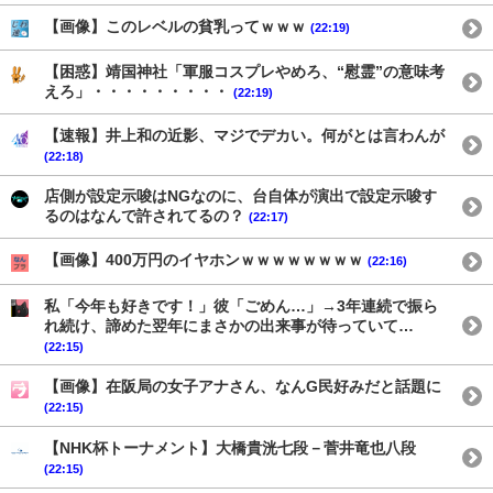
【画像】このレベルの貧乳ってｗｗｗ
(22:19)
【困惑】靖国神社「軍服コスプレやめろ、“慰霊”の意味考
えろ」・・・・・・・・・
(22:19)
【速報】井上和の近影、マジでデカい。何がとは言わんが
(22:18)
店側が設定示唆はNGなのに、台自体が演出で設定示唆す
るのはなんで許されてるの？
(22:17)
【画像】400万円のイヤホンｗｗｗｗｗｗｗｗ
(22:16)
私「今年も好きです！」彼「ごめん…」→3年連続で振ら
れ続け、諦めた翌年にまさかの出来事が待っていて…
(22:15)
【画像】在阪局の女子アナさん、なんG民好みだと話題に
(22:15)
【NHK杯トーナメント】大橋貴洸七段－菅井竜也八段
(22:15)