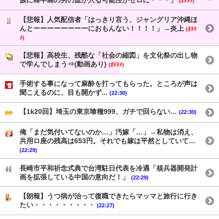
族に韓半島の男の血が入る可能性がゼロに・・・」
(ｵﾇﾇﾒ)
【悲報】人気配信者「はっきり言う、ジャングリア沖縄ほ
んとーーーーーーーーにおもんない！！！！」→炎上
(ｵﾇﾇ
ﾒ)
【悲報】高校生、残酷な「社会の縮図」を文化祭の出し物
で学んでしまう⇒(動画あり)
(ｵﾇﾇﾒ)
手術する事になって麻酔を打ってもらった。ところが声は
聞こえるのに、目も開かず...
(22:30)
【1k20回】埼玉の東京喰種999、ガチで回らない…
(22:30)
俺「まだ気付いてないのか…」汚嫁「…」→私物は消え、
共用ロ座の残高は653円。それでも嫁は平然としていて…
(22:29)
長崎市平和祈念式典で台湾駐日代表を冷遇「核兵器開発計
画を拡張している中国の意向だ！」
(22:29)
【朗報】うつ病が治って復職できたらマッマと旅行に行き
たい・・・・・・・・・
(22:27)