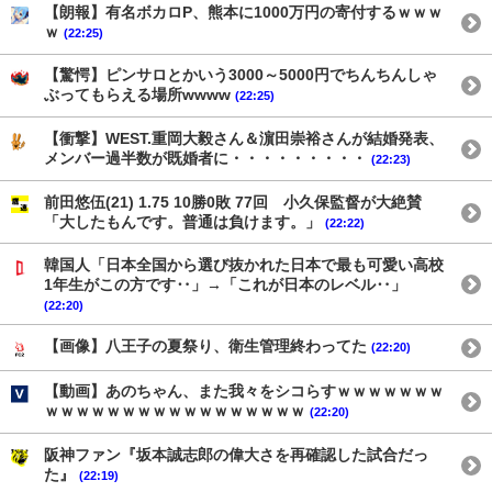
【朗報】有名ボカロP、熊本に1000万円の寄付するｗｗｗ
ｗ
(22:25)
【驚愕】ピンサロとかいう3000～5000円でちんちんしゃ
ぶってもらえる場所wwww
(22:25)
【衝撃】WEST.重岡大毅さん＆濵田崇裕さんが結婚発表、
メンバー過半数が既婚者に・・・・・・・・・
(22:23)
前田悠伍(21) 1.75 10勝0敗 77回 小久保監督が大絶賛
「大したもんです。普通は負けます。」
(22:22)
韓国人「日本全国から選び抜かれた日本で最も可愛い高校
1年生がこの方です‥」→「これが日本のレベル‥」
(22:20)
【画像】八王子の夏祭り、衛生管理終わってた
(22:20)
【動画】あのちゃん、また我々をシコらすｗｗｗｗｗｗｗ
ｗｗｗｗｗｗｗｗｗｗｗｗｗｗｗｗｗ
(22:20)
阪神ファン『坂本誠志郎の偉大さを再確認した試合だっ
た』
(22:19)