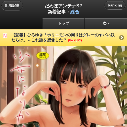
だめぽアンテナSP
Ranking
新着記事
新着記事：
総合
トップ
次へ
【悲報】ひろゆき「ホリエモンの周りはグレーのヤバい奴
だらけ」←これ誰を想像した？
(PickUP!)