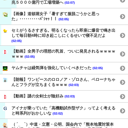
兆５０００億円で工場増築へ
(02:07)
【画像】道頓堀女子「暑すぎて服脱ごうかと思っ
た」･･････････ﾊﾟｼｬｯ！！
(02:05)
セミがうるさすぎる。明るくなったら即座に爆音で鳴き出
して毎日朝4時に叩き起こしにくるせいで寝不足だよ
(02:05)
【動画】全男子の理想の乳首、ついに発見されるｗｗｗｗ
ｗｗｗ
(02:05)
ヤムチャは繰気弾を強化していくべきだった
(02:05)
【朗報】ワンピースのロロノア・ゾロさん、ペローナちゃ
んとフラグが立ちまくるｗｗｗ
(02:03)
【動画】謎の女剣士が陰好み
(02:03)
アイナが乗っていた「高機動試作型ザク」ってよく考える
と時系列がおかしいな
(02:02)
（ ´_ゝ`）中道・立憲・公明、国会内で「熊本地震対策本