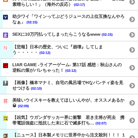
素晴らしい！」（海外の反応）
(02:17)
幼少ワイ「ワインってぶどうジュースの上位互換なんやろ
なぁ」
(02:15)
SEXに10万円払ってしまったらこうなるwww
(02:15)
【悲報】日本の歴史、ついに『崩壊』してしま
う・・・・・
(02:12)
LIAR GAME -ライアーゲーム- 第17話 感想：秋山さんの
逆転の策がバレちゃった！
(02:12)
【画像】橋本マナミ、自宅の風呂場でHなパンティ姿を見
せつける
(02:10)
美味いウイスキーを教えてほしいんやが、オススメあるか
🥃
(02:09)
【凶気】ウガンダサッカー界に衝撃 若き主将が死去 携
帯電話強盗に抵抗した末に石で滅多打ち…
(02:07)
【ニュース】日本製メモリに世界中から注文殺到！！！ １