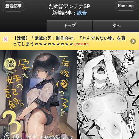
だめぽアンテナSP
Ranking
新着記事
新着記事：
総合
トップ
次へ
【速報】「鬼滅の刃」制作会社、『とんでもない物』を買
ってしまうｗｗｗｗｗｗｗｗｗ
(PickUP!)