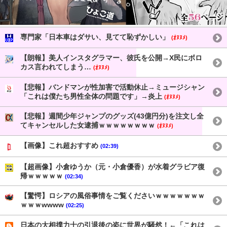
専門家「日本車はダサい、見てて恥ずかしい」
(ｵﾇﾇﾒ)
【朗報】美人インスタグラマー、彼氏を公開→X民にボロ
カス言われてしまう…
(ｵﾇﾇﾒ)
【悲報】バンドマンが性加害で活動休止→ミュージシャン
「これは僕たち男性全体の問題です」→炎上
(ｵﾇﾇﾒ)
【悲報】週間少年ジャンプのグッズ(43億円分)を注文し全
てキャンセルした女逮捕ｗｗｗｗｗｗｗｗ
(ｵﾇﾇﾒ)
【画像】これ超おすすめ
(02:39)
【超画像】小倉ゆうか（元・小倉優香）が水着グラビア復
帰ｗｗｗｗｗ
(02:34)
【驚愕】ロシアの風俗事情をご覧くださいｗｗｗｗｗｗｗ
ｗｗｗwwww
(02:25)
日本の大相撲力士の引退後の姿に世界が騒然！←「これは