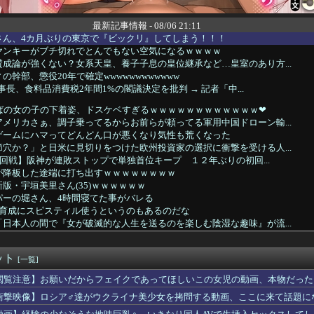
最新記事情報 - 08/06 21:11
さん、4カ月ぶりの東京で『ビックリ』してしまう！！！
ヤンキーがブチ切れでとんでもない空気になるｗｗｗｗ
成論が強くない？女系天皇、養子子息の皇位継承など…皇室のあり方...
幹部、懲役20年で確定wwwwwwwwwwww
幹事長、食料品消費税2年間1%の閣議決定を批判 → 記者「中...
半ばの女の子の下着姿、ドスケベすぎるｗｗｗｗｗｗｗｗｗｗｗｗ❤
メリカさぁ、調子乗ってるからお前らが頼ってる軍用中国ドローン輸...
ゲームにハマってどんどん口が悪くなり気性も荒くなった
穴か？」と日米に見切りをつけた欧州投資家の選択に衝撃を受ける人...
16回戦】阪神が連敗ストップで単独首位キープ １２年ぶりの初回...
が降板した途端に打ち出すｗｗｗｗｗｗｗｗ
版・宇垣美里さん(35)ｗｗｗｗｗｗ
パーの堀さん、4時間寝てた事がバレる
げ育成にスピスティル使うというのもあるのだな
日本人の間で『女が破滅的な人生を送るのを楽しむ陰湿な趣味』が流...
パートに申し送りあるかと確認したらいきなりキレられた。このパー...
ゲーム、確率で出現する「イカ」を見るとクラッシュする不具合が発...
ット
[一覧]
いに力尽きる
閲覧注意】お願いだからフェイクであってほしいこの女児の動画、本物だった
ジエンドさん、お尻が性的すぎた件ｗｗｗｗｗｗ
衝撃映像】ロシア♂達がウクライナ美少女を拷問する動画、ここに来て話題に
16回戦】中日、8回裏1アウト満塁から石川昂弥の2点タイムリー...
国製メガソーラーを締め出しｗｗｗ