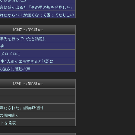
おーるじゃんる
坂道情報通～乃木坂46まと...
言疑惑が出ると「その男の垢を発見した」
なんJミュージアム
れたからバスが無くなって困ってたりこの
にゅーすアルー！
もえるあじあ(･∀･)
サイ速
19347 in / 39245 out
かいこれ！ 海外の反応 コ...
【サッカー まとめ】サカラ...
十年先を行っていたと話題に
スコールちゃんねる｜２ちゃ...
の声
アニゲー速報
をメロメロに
なんじぇいスタジアム＠なん...
わんこーる速報！
高生4人組がエモすぎると話題に
不思議.net - 5ch...
の強さに感動の声
筋肉速報
いたしん！
えっ!?またここのサイト?
18241 in / 56088 out
遊戯王マスターデュエルまと...
なんJ PRIDE
mutyunのゲーム+αブ...
痛いニュース(ﾉ∀`)
満たされた」総額43億円
カンダタ速報
なんじぇいスタジアム＠なん...
」の傾向続く
オレ的ゲーム速報＠刃
ントを発表
アルファルファモザイク＠ネ...
ラビット速報