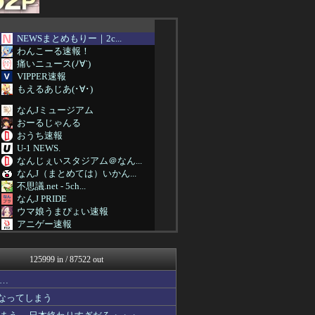
NEWSまとめもりー｜2c...
わんこーる速報！
痛いニュース(ﾉ∀`)
VIPPER速報
もえるあじあ(･∀･)
なんJミュージアム
おーるじゃんる
おうち速報
U-1 NEWS.
なんじぇいスタジアム＠なん...
なんJ（まとめては）いかん...
不思議.net - 5ch...
なんJ PRIDE
ウマ娘うまぴょい速報
アニゲー速報
子育てちゃんねる
わんこーる速報！
125999 in / 87522 out
えすえすログ
大艦巨砲主義！
…
女子アナお宝画像速報－5c...
なってしまう
なんじぇいスタジアム＠なん...
保守速報