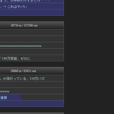
まう。 日本終わりすぎだろ・・・
日刊やきう速報
」⇒ これはヤバい
痛いニュース(ﾉ∀`)
GUNDAM.LOG｜ガン...
スターライト速報 -遊戯王...
凹凸ちゃんねる 発達障害・...
58716 in / 157500 out
うまぴょいチャンネル -ウ...
ウマ娘まとめ速報うまろぐ
登山ちゃんねる
ああ言えばForYou
アルファルファモザイク＠ネ...
wwwwwwwwwwwwwww
コンテンツ・声優 | ラブ...
2ch東方スレ観測所
100万部超」ゼロに
哲学ニュースnwk
ミニゴブ速報 ～グラブルま...
投資ちゃんねる
26860 in / 65611 out
バイク速報
それからの出来事() アイ...
が流行っている」119万バズ
アイドル・女子アナ★吟じま...
あ艦これ ～艦隊これくしょ...
なんじぇいスタジアム＠なん...
wwww
ヒーローNEWS
り逮捕
ほんわかMkⅡ
SS 森きのこ！
渡る世間はキチばかり - ...
明日は何を食べようか