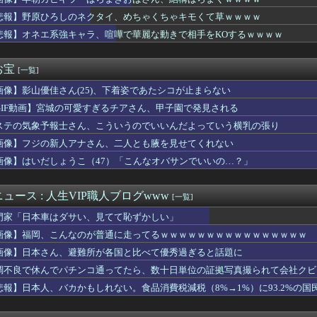
来心で電マを完全挿入したら抜けなくなった助けてｗｗ
中国がレアアースを武器に貿易戦争した結果ｗｗｗｗｗｗｗｗ」
悲報】野原ひろしのネクタイ、めちゃくちゃキモくて草ｗｗｗｗ
也、ようやく気づくｗｗｗｗｗｗｗｗ
悲報】オネエ系強キャラ、喧嘩で華麗な動きで相手をKOするｗｗｗｗ
まま結婚。自分を愛した女が「他の男に抱かれてた」事実を知った俺...
結さん、我々を挑発するｗｗｗｗｗ
・川﨑桜、細身なビキニ姿がHすぎる
お宝
[一覧]
ーナシオン、打球が飛ばずセンターフライ…ベンチに戻って腕立て5...
画像】影山優佳さん(25)、下着姿であたシコが止まらない
シーに百戦錬磨のストライカー加入！ 35歳ウェルベック獲得を発...
「調子に乗ってスカート短くしすぎちゃったｗ」ﾊﾟｼｬｯ
GIF動画】宮城の可愛すぎるチアさん、甲子園で発見される
いう箸のマナーを破らないように」海外の反応
ステの気象予報士さん、こういうのでいいんだよっていう横乳の張り
の侵略戦争に突入するための戦争式典だ」 パヨクが広島の平和記念...
すいせいの始球式ｗ
画像】フジの新人アナさん、二人とも腋を見せてくれない
んやから強制置き配は止めておくべき」とユーザーがドン引き、Ub...
画像】はいだしょうこ（47）「こんなオバサンでいいの…？」
なんて可愛くない無理！」と言って子供を置いて出て行った息子嫁
界、思ったよりも陽キャの雰囲気が漂うwwwwwww
ゅう氏、熊本震災ボランティアで熱中症疑い「水風呂に入っても体内...
ュース : 人生VIP職人ブログwww
[一覧]
打猛打賞！！またタイムリーで同点に追いつく
門家「日本車はダサい、見てて恥ずかしい」
コールビールを飲んだら2杯目で急性アルコール中毒になった。それ...
イドルさん、ヱチヱチ限界点を超えてしまう
画像】福岡、こんなのが普通に走ってるｗｗｗｗｗｗｗｗｗｗｗｗｗｗｗｗ
おじさん、青く変色したにんにくが出てきてブチギレwwwwwww...
画像】日本さん、避難所が各国と比べて優秀過ぎると話題に
ん、日本の警察官をケルナグールｗｗｗｗｗｗｗｗｗｗｗｗｗｗｗｗ...
調不良で休んでパチンコ通ってたら、数十日単位の証拠写真撮られて会社クビ
ーム売ってくれええええええ(買わない)」
HAZNA、MALICE MIZER、La’...
悲報】日本人、バカかもしれない。食品消費税減税（8%→1%）に93.2%の
のグッズ、完売してるぞ・・・
透けまくってるOLさんの尻たまらんｗｗｗｗｗｗｗｗｗｗ