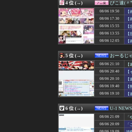
4 位 (→)
ぴこ速(〃'
08/06 21:00
２年付き合ってる
08/06 21:00
【参政党】神谷
08/06 19:50
【
08/06 21:00
【アメリカ-ス
08/06 17:30
【
08/06 21:00
古いパチンコ屋
08/06 15:55
08/06 21:00
【胸糞】会話に話
【
08/06 21:00
「20分で終わる
08/06 13:55
【
08/06 21:00
韓国人「リュ・ス
08/06 12:05
【
08/06 21:00
【朗報】韓国人「1
08/06 21:00
大学生のキモオ
08/06 20:59
【SEED】フォ
5 位 (→)
おーるじ
08/06 20:59
【画像】女子アナ
08/06 20:55
P「春香がヤンデレに
08/06 21:10
【
08/06 20:55
【広島対巨人14
08/06 20:40
【
08/06 20:55
日本共産党の街宣
に・
08/06 20:10
08/06 20:53
オスナ、退場
【
08/06 20:51
外国人「2002
08/06 19:40
【
08/06 20:50
居酒屋で4名です
08/06 19:10
【
08/06 20:49
Google、Ge
08/06 20:48
【ソフトバンク対
08/06 20:47
【衝撃】SHIE
6 位 (→)
U-1 NEWS
08/06 20:46
Amazonってそ
08/06 20:45
飲み会に来ない
08/06 21:09
「
08/06 20:41
責任を取らないから
わ
08/06 20:09
「
08/06 20:41
【日向坂46】これ
た
08/06 19:09
消