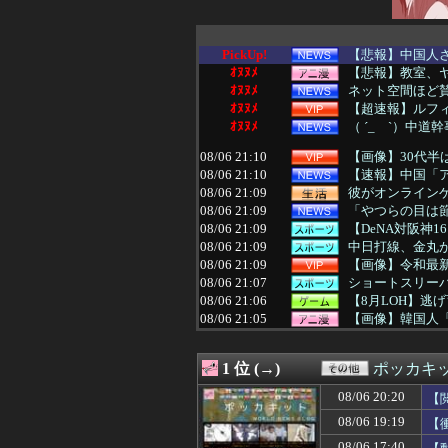
PickUp!
【悲報】中国人
ｵﾇﾇﾒ
【悲報】教室、
ｵﾇﾇﾒ
ネット空間ほど賛
ｵﾇﾇﾒ
【超速報】ルフィの
ｵﾇﾇﾒ
（ ´_ゝ`）中道
08/06 21:10
【画像】30代
08/06 21:10
【速報】中国「ア
08/06 21:09
彼がオンライン
08/06 21:09
「やつらの目は節
08/06 21:09
【DeNA対阪神
08/06 21:09
中日打線、金丸
08/06 21:09
【画像】令和最新
08/06 21:07
ショートスリー
08/06 21:06
【8月LOH】逃
08/06 21:05
【画像】韓国人「
08/06 21:05
休んだ翌日、先輩
08/06 21:05
【悲報】部屋作り
1 位 (→)
ポッカキ
08/06 21:05
「かぐや姫」
08/06 21:05
ウクライナ、つ
08/06 20:20
【
08/06 21:05
【画像】アイナ
08/06 19:19
【
08/06 21:04
【中日対ヤクルト
08/06 21:04
ヨーロッパが中
08/06 17:40