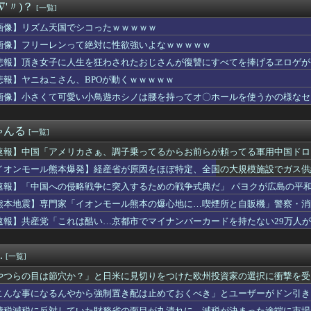
∇'〃)？
[一覧]
彼女がいるんだが、妊娠したので生まれる前に籍を入れたいと言われ...
代表、食料品の消費減税「天下の愚策だ」と批判
画像】リズム天国でシコったｗｗｗｗｗ
ウェーデン】美味しいミートボール【ポーランドボール】
画像】フリーレンって絶対に性欲強いよなｗｗｗｗｗ
にはゴリラがいた←これマジ！？
題と全く関係ないどうでもいいことで割り込んでくる職場の年配女性...
悲報】頂き女子に人生を狂わされたおじさんが復讐にすべてを捧げるヱロゲが
話だ、手伝え」偏頭痛の彼女を胸に眠らせたまま犬の散歩を断った1...
悲報】ヤニねこさん、BPOが動くｗｗｗｗｗ
ンボム、会社車でバス専用車線を走行し罰金」→「たいしたことない...
画像】小さくて可愛い小鳥遊ホシノは腰を持ってオ〇ホールを使うかの様なセ
00回以上聴いたJ-POP、この5曲」
タはなぜエナジードリンク飲んでるアピールするんや
ビドゥンガンダム「ビーム弾きます、ビーム曲げられます、空飛びま...
ゃんる
[一覧]
、生放送で高校時代の制服を着てしまうｗｗｗｗｗｗｗｗｗｗｗｗｗ...
なってしまった...... 」
速報】中国「アメリカさぁ、調子乗ってるからお前らが頼ってる軍用中国ドロ
回戦】巨人が7回表に逆転！代打・ダルベックが逆転2点タイムリー...
イオンモール熊本爆発】経産省が原因をほぼ特定、全国の大規模施設でガス供
車が電柱に衝突「居眠りをしてしまった」同乗していた県議を含め男...
・・【PICKUP】
速報】「中国への侵略戦争に突入するための戦争式典だ」 パヨクが広島の平
年W杯は?」韓国サッカーに衝撃的不祥事！W杯予選でレフリーへの...
熊本地震】専門家「イオンモール熊本の爆心地に…喫煙所と自販機」警察・消
！ってする時、アヘ顔ダブルピースしてるみたいになるの恥ずかしい...
速報】共産党「これは酷い…京都市でマイナンバーカードを持たない29万人
miniが大赤字、史上初のマイナスキャッシュフローに陥る
日本ハム17回戦】ソフトバンク オスナが危険球退場 痛恨の押し...
Nで見つけた一定の人にバカ刺さりそうなオモチャがコチラｗｗｗｗ...
.
[一覧]
んな使う？
奴って大概仕事ができない人間だよな
やつらの目は節穴か？」と日米に見切りをつけた欧州投資家の選択に衝撃を受
成功者になれた…｢とんねるず｣｢おニャン子｣｢AKB｣とヒッ...
りに選んだのは……
こんな事になるんやから強制置き配は止めておくべき」とユーザーがドン引き、U
全公演違うのか... 三期生ライブ愛知公演、終演後の様子・レ...
のは……
費税減税に反対していた財務省の面目が丸潰れに、減税が決まった途端に市場