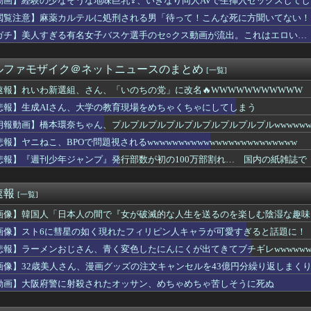
動画】経験の少なそうな地味巨乳♀、いきなり同人AVで生挿入セックスしてし
ストファーの150km左腕高部くん、10奪三振自責点0で負ける
閲覧注意】麻薬カルテルに処刑される男「待って！こんな死に方聞いてない！
後に居酒屋店内から温泉が吹き出す
ーナル】最強の支援機と言えば？
ガチ】美人すぎる有名女子バスケ選手のセ○クス動画が流出。これはエロい…
TILITY SELECTION収録『No.101 S・...
性交罪の影響で日本でのレイプ認知件数爆増
ルファモザイク＠ネットニュースのまとめ
[一覧]
らの既存キャラにもシナリオの顔アップ演出とか追加してください
で私のトレーナーさんみたい♪ ←「これぞ恋愛強者スペ一族…」
速報】れいわ新選組、さん、「いのちの党」に改名🔥WWWWWWWWWWW
推定300kgのヒグマ登場ｗｗｗｗｗｗｗｗｗｗｗｗｗｗｗｗｗｗ...
悲報】生成AIさん、大学の教育現場をめちゃくちゃにしてしまう
グ漫画ってなんなの？
選組、さん、「いのちの党」に改名🔥WWWWWWWWWWW
朗報動画】橋本環奈ちゃん、プルプルプルプルプルプルプルプルプルwwwwwwwww
セクシーさとキュートな上原歩夢ちゃんのフィギュアが制作決定！【...
ickup05164706】
報】ヤニねこ、BPOで問題視されるwwwwwwwwwwwwwwwwwwwwwwww
ャラの耳どうなってるの問題
悲報】『週刊少年ジャンプ』発行部数が初の100万部割れ… 国内の紙雑誌で「
黒人の梅毒患者399人を治療せず放置したらどうなるか見たろ！」...
週選別しないといけないアーティファクトの数がまた増えた…
leのエンジニア「AIで仕事がつまらなくなった」
速報
[一覧]
やつが乗るべきバイクｗｗｗｗｗｗｗ
海外の小糸の紹介文（日本語訳）
画像】韓国人「日本人の間で『女が破滅的な人生を送るのを楽しむ陰湿な趣味』
中ぱっくりドレス横乳ノーブラおっぱい！スリット内腿
画像】スト6に彗星の如く現れたフィリピン人キャラが可愛すぎると話題に！
してんのに大暴れしすぎちゃうか？
天15回戦】楽天、岸孝之が通算１７３勝目 桑田真澄らに並ぶ勝利...
悲報】ラーメンおじさん、青く変色したにんにくが出てきてブチギレwwwwww
マイス】「十二支同盟」とも戦うらしいけど
画像】32歳美人さん、漫画グッズの注文キャンセルを43億円分繰り返しまく
ーでスヌーピーのでっかい人形を二人でなんとかとってやろうと悪戦...
動画】大阪府警に射殺されたオッサン、めちゃめちゃ苦しそうに死ぬ
ら様……？」あきら「……白石」
を曲げ、3日間口もきかず家で食事もしない旦那。もうすぐ誕生日だ...
増えているらしい･･･