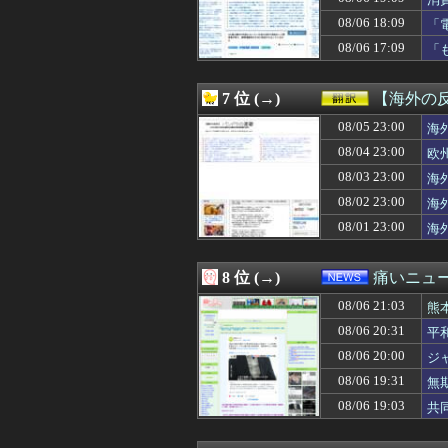
08/06 20:40
【イオンモール熊
08/06 20:40
乃木坂グッズ公式In
08/06 18:09
「
08/06 20:40
【画像】阿佐ヶ
と
08/06 17:09
「
08/06 20:40
前泊博盛氏「私
看
08/06 20:40
【！】共産党が刑
08/06 20:38
トヨタ嫌いのア
7 位 (→)
【海外の
08/06 20:37
大谷翔平が25＆
08/06 20:35
08/05 23:00
【悲報】鎌田大地
海
08/06 20:35
研究者「株式投
08/04 23:00
欧
08/06 20:35
【画像】スト6
08/03 23:00
海
08/06 20:35
【DeNA対阪神1
08/06 20:35
【悲報】日本人「
08/02 23:00
海
08/06 20:35
【衝撃】震災で母
08/01 23:00
海
08/06 20:34
【動画】赤ちゃん
08/06 20:33
セカンドサマーウ
08/06 20:33
あたし将、同僚男
8 位 (→)
痛いニュース
08/06 20:33
【遊戯王】「シ
08/06 21:03
08/06 20:33
【悲報】Deフロ
熊
08/06 20:32
ゲーフリ「Beast 
08/06 20:31
平
08/06 20:31
平和の日に黙祷
08/06 20:00
ジ
08/06 20:31
ちいかわ、モモ
08/06 20:30
【朗報】岸孝之(42
08/06 19:31
無
08/06 20:30
新人女性声優さ
08/06 19:03
共
08/06 20:30
【悲報】生成A
08/06 20:30
【速報】れいわ