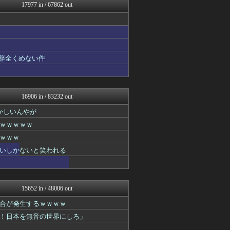
オーバージョイド！
17977 in / 67862 out
フロムOverSS
モッコスヌ〜ン
漫画まとめ速報
日本第一！ニュース録
ぶる速-VIP
すらるど - 海外の反応
も辞全くめない件
バズッター速報
世界の憂鬱 海外・韓国の反...
わーすぽ 海外の反応
ゲーム魔人
16906 in / 83232 out
櫻坂46まとめもり～
かしいんやが
なんじぇいスタジアム＠なん...
軍事・ミリタリー速報☆彡
ｗｗｗｗｗ
ホロ速
ｗｗｗ
キニ速
アルファルファモザイク＠ネ...
いしかないと笑われる
もみあげチャ～シュ～
ポッカキット
りぷらい速報
アニはつ -アニメ発信場-
15652 in / 48006 out
NEWSぽけまとめーる
合が発生するｗｗｗｗ
かせまと！
育児板拾い読み
！日本を無音の世界にしろ」
ねこのあまやどり