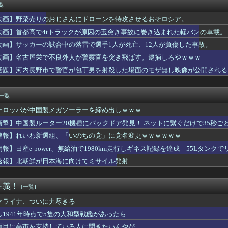
の子の「イく時の反応」最強を決めるぞ
覧]
る「ひとり親方」が激増、Mac miniを大量購入しAIを従...
動画】野菜売りのおじさんにドローンを特攻させるおそロシア。
ビキラーばらまきおばさん、結構ばらまくｗｗｗｗ
来さん、とうとうお姉ちゃんより巨乳化してしまうｗｗｗｗｗｗ
動画】首都高で4tトラックが原因の玉突き事故に巻き込まれた軽バンの車載。
て中出ししまくってるけど！！
動画】サッカーの試合中の落雷で選手1人が死亡、12人が負傷した事故。
ムの天気予報士、エッチすぎて炎上ｗｗｗｗ
動画】名古屋栄で不良外人が警察官を突き飛ばす。逮捕しろやｗｗｗ
うちの納屋へ侵入して脱穀機で大けがを負った。過去にも無断侵入さ...
の国民栄誉賞受賞副賞《包丁10本》に高市総理の名前も刻印ｗｗｗ...
話題】河内長野市で警官が包丁男を射殺した場面のモザ無し映像が公開される
ETAL（9回）はサマーソニックのレギュラー出演者の中で2番...
、499ドルでも安い800ドル超えるかも。PS5は直近での...
[一覧]
ーロッパが中国製メガソーラーを締め出しｗｗｗ
衝撃】中国製ルーター20機種にバックドア発見！ ネットに繋ぐだけで35秒ご
速報】れいわ新選組、「いのちの党」に党名変更ｗｗｗｗｗｗ
朗報】日産e-power、無給油で1980km走行しギネス記録を達成 55Lタンクでリ
速報】北朝鮮が日本海に向けてミサイル発射
主義！
[一覧]
クライナ、ついに力尽きる
し1941年時点で5隻の大和型戦艦があったら
面目に高市を支持している人に聞きたいんやが