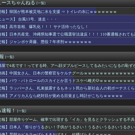
する直前に別れた元彼女と子供の保育園で再会した。このモヤモヤ感...
ュースちゃんねる
[一覧]
のアニメどう思う？【海外の反応】
D発言で大炎上「当時は浸透してなかった」にネット総ツッコミ
朗報】韓国が熊本被災地に水を支援 ⇒ トイレの水にｗｗｗｗｗｗｗ
イター6の新キャラ、エロ可愛くてメロメロになるプレイヤーが続出
ニュース】 台風13号、迷走・・・
人民、中国人民と連帯して戦おー！悪政高市を打倒するぞー！」
朗報】高市首相、爆乳化！！！ サナ活待ったなし！
さん「VIVANT（ヴィヴァント）」
て梅干しなるものを食べた」日本旅行で食べた変わった食べ物に対す...
速報】日本共産党、沖縄県知事選で公職選挙法違反！！！ 110番通報されて
ブラジャーも取ってください」 女「え、でも見えちゃう…」www...
悲報】ジャンポケ斉藤、懲役７年求刑ｗｗｗｗｗｗｗ
テーブルに肘をついてはいけない？日本の食事マナーが想像以上に厳...
ME!」大谷翔平が今永昇太から第25号弾丸先頭打者ホームラン...
易度ゲーはやる気が出ない（皆がやってるゲームじゃないと達成感が...
速報
[一覧]
uddiesに刺さる... わこち、この姿はまさか・・・
酒屋で4名です！ってする時、アヘ顔ダブルピースしてるみたいになるの恥ず
ト」が「美味しいもの」扱いされてるの違和感あるんやが
正だったか調査」するわけ…実は銃を構えただけで警察本部長まで報...
動画】中国女さん、日本の警察官をケルナグールｗｗｗｗｗｗｗｗｗｗｗｗｗ
ブ掲示板：ホロ速：PART2【配信実況可】
朗報】パウ・パトロールのスカイとか言うドスケベ雌犬🐶ｗｗｗｗｗｗｗｗｗ
BPOで問題視されるwwwwwwwwwww
環奈ちゃん、プルプルプルプルプルプルプルプルプルwwwwwww...
悲報】ラッパーさん、札束披露するもネット民から新社会人の初ボーナスくら
ーランドさん、●●●みたいな食べ物を販売してしまう
動画】アメリカ人なら絶対目が覚める目覚まし時計がこちらｗｗｗｗｗ
願いだからフェイクであってほしいこの女児の動画、本物だった…
しくないの…………？
SEEDさん、絶対にあり得ないだろって設定がこちらｗｗｗ
る速報！
[一覧]
大統領、ブチギレ「イランはとんでもない二枚舌だ！！」←これｗｗ...
悲報】部屋作りゲーム、確率で出現する「イカ」を見るとクラッシュする不具
ンショップで注文→キャンセルして逮捕された女性 無茶苦茶やって...
イも「天然」とか「おっちょこちょい」って言われてた
悲報】日本人「祭りがうるさい！子供がうるさい！うるさいうるさいうるさい
に関連する映画でも観ようと「生きてこそ」を借りたのね
画像】早朝カビキラーばらまきおばさん、結構ばらまくｗｗｗｗ