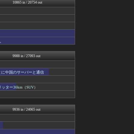
アニチャット
10865 in / 20754 out
ニュース30over
わんこーる速報！
女子アナお宝画像速報－5c...
Zチャンネル＠VIP
いたしん！
修羅の華-家庭・生活まとめ
watch＠２ちゃんねる
。
べビメタだらけの・・・
mutyunのゲーム+αブ...
9988 in / 27093 out
とに中国のサーバーと通信
ッター36km（SUV）
9936 in / 24065 out