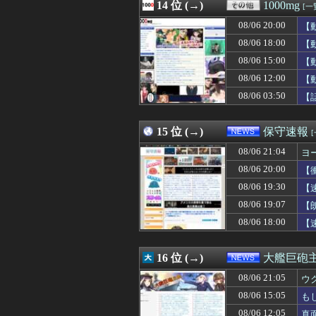
08/06 20:05
14 位 (→)
【エロ漫画】女
1000mg
[一
08/06 20:05
年商10億円を超え
08/06 20:00
【
08/06 20:05
【画像】早朝カ
08/06 20:05
08/06 18:00
【画像】本田紗
【
08/06 20:03
【緊急】ΔVっ
08/06 15:00
【
08/06 20:03
【画像】ベトナ
08/06 12:00
【
08/06 20:03
近所の娘が早朝に
08/06 20:03
【悲報】高木美帆
08/06 03:50
【
08/06 20:02
【海外】BABYM
08/06 20:02
多根「Switch2
15 位 (→)
保守速報
08/06 21:04
ヨ
08/06 20:00
【
08/06 19:30
【
08/06 19:07
【
08/06 18:00
【
16 位 (→)
大艦巨砲
08/06 21:05
ウ
08/06 15:05
も
08/06 12:05
真