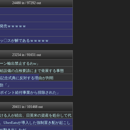
24480 in / 97292 out
かぞくちゃんねる
みそパンNEWS
ポーランドボール 翻訳
パチンコ・パチスロ.com
修羅場まとめ速報
発売ｗｗｗｗｗ
私が悪いの？【海外の反応】
韓国ニュース反応まとめ
ッ〇スが解であるｗｗｗｗｗ
ニチカン！
カンダタ速報
ガンダムブログ（情報戦仕様...
23254 in / 91651 out
まとめたニュース
あやめ速報-SSまとめ-
ーン輸出禁止するわw」
なんじぇいスタジアム＠なん...
給設備の点検要請にまで発展する事態
国難にあってもの申す！！
和記念式典に反対する理由が判明
なんJ PRIDE
NO FOOTY NO L...
防「」
VIPPER速報
がポイント給付事業から排除された」
かせまと！
なんじぇいスタジアム＠なん...
スマブラ屋さん | スマブ...
20411 in / 101468 out
理想ちゃんねる
育児板拾い読み
ける人が続出、日英米の資産を処分して代
AKB48タイムズ（AKB...
berEatsが導入した強制置き配が起こし
日向坂46まとめもり～
が動き出したが……