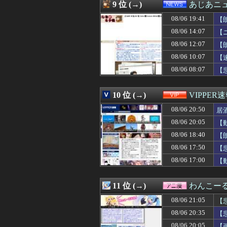
08/06 20:30
10数年前、結婚
9 位 (→)
あじあニ
08/06 20:30
【ヤニねこ】こ
08/06 19:41
08/06 20:30
【渡邊渚】PTS
【
08/06 20:29
ストリートファ
08/06 14:07
【
08/06 20:29
パヨク「アジア
08/06 12:07
【
08/06 20:27
【悲報】ヒカキン
08/06 20:25
海外「日本で初め
08/06 10:07
【
08/06 20:25
【悲報】整体師「
08/06 08:07
【
08/06 20:25
韓国人「日本では
08/06 20:25
海外「SHOWTI
08/06 20:25
フロム以外の高難
10 位 (→)
VIPPER
08/06 20:24
【櫻坂46】一部B
08/06 20:50
居
08/06 20:24
「フランクフル
08/06 20:24
警官が発砲→「適
08/06 20:05
【
08/06 20:23
【雑談】ホロライ
08/06 18:40
【
08/06 20:20
【悲報】ヤニねこ、
08/06 20:20
08/06 17:50
【朗報動画】橋本
【
08/06 20:20
【悲報】ディズニ
08/06 17:00
【
08/06 20:20
【閲覧注意】お
08/06 20:20
トマトって美味
08/06 20:18
【衝撃】ガンダム
11 位 (→)
わんこー
08/06 20:18
【衝撃】トランプ
08/06 21:05
【
08/06 20:16
集英社のオンライ
08/06 20:15
小学生まではワ
08/06 20:35
【
08/06 20:15
毎日暑いから雪
08/06 20:05
【