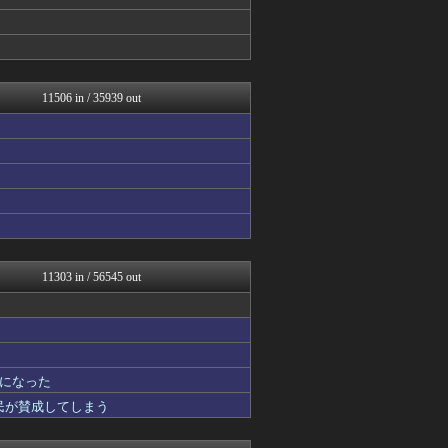
まとめCUP
まとめたニュース
NEWSまとめもりー｜2c...
浮気ちゃんねる
mashlife通信
まとめ芸能＠美女画像まとめ...
11506 in / 35939 out
ベイスターズNEWS
Samurai GOAL
なんJミュージアム
海外の反応ジャーナル
おーるじゃんる
トレンドの通り道
U-1 NEWS.
おうち速報
ぶる速-VIP
政経ワロスまとめニュース♪
11303 in / 56545 out
鷹速@ホークスまとめブログ
修羅場ライフ速報
まにゅそく 2chまとめニ...
アニゲー速報
VIPPER速報
になった
げぇ速
V系まとめ速報
国民が賛成してしまう
日向坂46まとめもり～
不思議.net - 5ch...