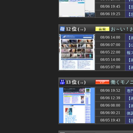
08/06 20:15
女子だけど、出
08/06 19:45
08/06 20:13
台湾メディア「
【
08/06 20:12
【速報】長瀬智
08/06 19:25
【
08/06 20:12
初カノの女とその
08/06 20:11
【画像】本田望
08/06 20:10
【画像】乃木坂
12 位 (→)
お～い！
08/06 20:10
DeNA・エンカ
08/06 14:00
【
08/06 20:10
若手主体のチェル
08/06 20:10
【画像】令和JK
08/06 07:00
【
08/06 20:10
「日本ではこう
08/05 22:00
報
08/06 20:10
【速報】「中国へ
08/05 14:00
08/06 20:09
【豪速球】星街
【
08/06 20:09
「こんな事になる
08/05 07:00
【
08/06 20:09
「もう無理！男
08/06 20:09
【画像】昔の将棋
08/06 20:08
【悲報】へずまり
13 位 (→)
働くモノニ
08/06 20:08
牧原大成が3安
08/06 19:52
専
08/06 20:06
焼肉店でノンアル
08/06 20:06
【動画】韓国ア
08/06 12:39
【
08/06 20:05
【悲報】ラーメン
08/06 08:00
【
08/06 20:05
【動画】中国女さ
08/06 00:21
体
08/06 20:05
おっさん「昔のゲ
08/06 20:05
ビジュアル系四天王「S
08/05 19:43
【
08/06 20:05
【日向坂46】あ
08/06 20:05
【画像】パン線