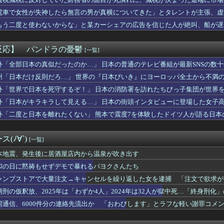
本爆発】経産省が原因をほぼ特定、全国の大規模施設でガス供給設備...
stagramとTikTokを開設！！！【乃木坂46】
電車で女性が失神したら無言の男が真横についてきた」とタレントが主張、虚
谷姉妹、パンチラしてしまうｗｗｗｗｗｗｗｗｗｗｗｗｗｗｗｗｗ
追加主張するも……
もう二度と使わないからな」と某カーシェアの広告を信じた人が絶叫、船が遅
が総理大臣になったら中国に謝罪しに行きます」
板が…
事告訴 「しんぶん赤旗」１７００件以上の虚偽購読申し込み 「厳...
ンチトヨタなんだけど
反応】 パンドラの憂鬱
[一覧]
26号ホームラン、3安打の猛打賞もチームはまさかの6連敗、ドジ...
に日本代表の後輩３人が高級ブランドプレゼントしてしまうｗｗｗｗ...
外「全部日本の真似だったのか…」 日本の普通のテレビ番組が最新SNSの数
資にハマる若者はギャンブルにハマる若者と同じ傾向がある」
州「日本だけ反則だろ…」 世界の『日本びいき』にヨーロッパ全土から不満
に彗星の如く現れたフィリピン人キャラが可愛すぎると話題に！
外「世界で日本を死守するぞ！」 日本の消防署を訪れたちびっ子集団が世界
6回戦】DeNA・エンカーナシオン、第6号ソロホームラン！4...
祭りがうるさい！子供がうるさい！うるさいうるさいうるさい！日本...
外「日本がキラキラして見える…」 日本の街頭インタビューに登場した女子
親に「置いていかないで」と言われて置いていった娘！⇒ (※画像...
外「二度と日本を離れたくない」 熊本で震度7を体験したドイツ人が語る日本
👶、おっぱいに興味津々ｗｗｗ
イカ、AVになってしまう…「このAV最高やで！」
に電マで毎日クリ○リスをいじられてイカされまくった結果ｗｗｗｗ...
(ﾉ∀`)
[一覧]
ャドール」の事故率高すぎて草
ントが優勝のために緊急補強した先発投手、デビュー戦1回7失点で...
本地震、発生後に居酒屋店内から温泉が吹き出す
of Reincarnationは皆様からのご意見を真摯...
和の日に黙祷もせずデモで暴れるパヨクさんたち
もせずデモで暴れるパヨクさんたち
ャンプストアで大量注文→キャンセルを繰り返した女を逮捕 「注文で欲求が
ンガが死ぬとかいうアホな考察
)、7回1失点wwwwwwwwwww
期刑の仮釈放、2025年は「わずか4人」2024年は32人が獄中死…「終身刑化
ん、最高すぎる水着姿を公開して話題にｗｗｗｗｗｗ
同通信、6000件分の連絡先流出か 「おわびします」とラフな軽い謝罪コメ
Iさん、大学の教育現場をめちゃくちゃにしてしまう
新選組が「いのちの党」に改名ｗｗｗｗｗｗｗｗｗｗｗ