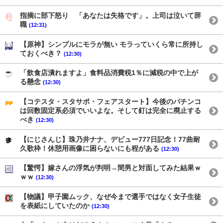
指摘に部下怒り 「あなたは失格です」。上司は泣いて辞
職
(12:31)
【原神】シンプルにモラが無い モラっていくら常に所持し
ておくべき？
(12:30)
「飲食店潰れますよ」食料品消費税1％に減税の中で上が
る懸念
(12:30)
【コテスタ・スタサポ・フェアスタート】今後のパチンコ
は回数固定系必須でいいよな。そして釘は完全に廃止する
べき
(12:30)
【にじさんじ】珠乃井ナナ、デビュー777日記念！77曲耐
久歌枠！休憩用画像に困らないにも程がある
(12:30)
【驚愕】嫁さんの浮気が判明→間男と対面してみた結果ｗ
ｗｗ
(12:30)
【物議】甲子園ムック、なぜ今まで選手ではなく女子生徒
を表紙にしていたのか
(12:30)