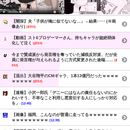
【闇深】夫「子供が俺に似てないな…」→結果････ (※画
像あり)
(ｵﾇﾇﾒ)
【動画】スト6プロゲーマーさん、持ちキャラが超絶弱体
化して泣く
(ｵﾇﾇﾒ)
今まで賛成派から発言権を奪っていた減税反対派、だが全
員に発言権が与えられるように方式変更された途端……
(ｵ
ﾇﾇﾒ)
【流出】大谷翔平のCMギャラ、1本13億円だったｗｗｗｗ
ｗｗｗｗｗ
(ｵﾇﾇﾒ)
【速報】小沢一郎氏「デニーにはなんの責任もないのにか
わいそう、不幸なこと利用し悪宣伝する人にしっかり対応
を」
(12:40)
【画像】福岡、こんなのが普通に走ってるｗｗｗｗｗｗｗ
ｗｗｗｗｗｗｗｗｗ
(12:39)