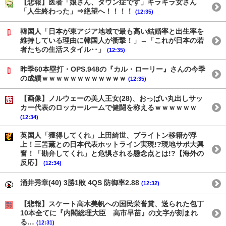
【悲報】医者「娘さん、ダウン症です」キラキラ女さん
「人生終わった」⇒絶望へ！！！！
(12:35)
韓国人「日本が東アジア地域で最も高い結婚率と出生率を
維持している理由に韓国人が衝撃！」→「これが日本の若
者たちの生活スタイル‥」
(12:35)
昨季60本塁打・OPS.948の『カル・ローリー』さんの今季
の成績ｗｗｗｗｗｗｗｗｗｗｗｗ
(12:35)
【画像】ノルウェーの美人王女(28)、おっぱい丸出しサッ
カー代表のロッカールームで健闘を称えるｗｗｗｗｗｗ
(12:34)
英国人「獲得してくれ」上田綺世、ブライトン移籍が浮
上！三笘薫との日本代表ホットライン実現!?現地サポ大興
奮！「勘弁してくれ」と危惧される懸念点とは!?【海外の
反応】
(12:34)
涌井秀章(40) 3勝1敗 4QS 防御率2.88
(12:32)
【悲報】スケート高木美帆への国民栄誉賞、送られた包丁
10本全てに『内閣総理大臣 高市早苗』の文字が刻まれ
る…
(12:31)