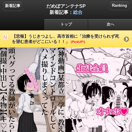
だめぽアンテナSP
Ranking
新着記事
新着記事：
総合
トップ
次へ
【悲報】うじきつよし、高市首相に「治療を受けられず死
を望む患者がどこにいる！！」
(PickUP!)