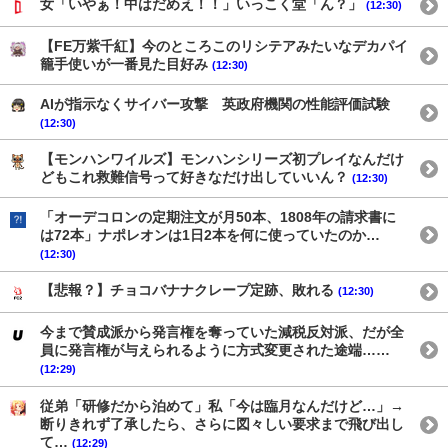
女「いやぁ！中はだめえ！！」いっこく堂「ん？」
(12:30)
【FE万紫千紅】今のところこのリシテアみたいなデカパイ
籠手使いが一番見た目好み
(12:30)
AIが指示なくサイバー攻撃 英政府機関の性能評価試験
(12:30)
【モンハンワイルズ】モンハンシリーズ初プレイなんだけ
どもこれ救難信号って好きなだけ出していいん？
(12:30)
「オーデコロンの定期注文が月50本、1808年の請求書に
は72本」ナポレオンは1日2本を何に使っていたのか…
(12:30)
【悲報？】チョコバナナクレープ定跡、敗れる
(12:30)
今まで賛成派から発言権を奪っていた減税反対派、だが全
員に発言権が与えられるように方式変更された途端……
(12:29)
従弟「研修だから泊めて」私「今は臨月なんだけど…」→
断りきれず了承したら、さらに図々しい要求まで飛び出し
て…
(12:29)