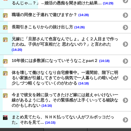
るんじゃ…？」→婚活の愚痴を聞き続けた結果…
(14:29)
職場の同僚と子連れで遊びますか？
(14:28)
長期引きこもりからの抜け出し方
(14:26)
兄嫁に「旦那さんて色盲なんでしょ。よく２人目まで作っ
たわね。子供が可哀相だと 思わないの？」と言われた
(14:20)
10年後には多数派になっていそうなことpart２
(14:18)
体を壊して働けなくなり自宅療養中。一週間前、階下に明
るい家族が引越してきてから病気で一人暮らしの暗い心が
少しづつ軽くなっていくのがわかる
(14:18)
今まで彼女を雑に扱ってきたけど嫁には超えゃいけない一
線があるように思う。その緊張感が上手くいってる秘訣な
のかもしれない
(14:16)
まとめ見てたら、ＮＨＫ払ってない人がフルボッコだっ
た。それを見て...
(14:15)