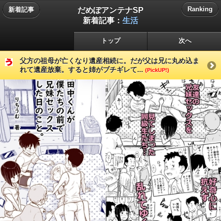
だめぽアンテナSP
Ranking
新着記事
新着記事：
生活
トップ
次へ
父方の祖母が亡くなり遺産相続に。だが父は兄に丸め込ま
れて遺産放棄。すると姉がブチギレて...
(PickUP!)