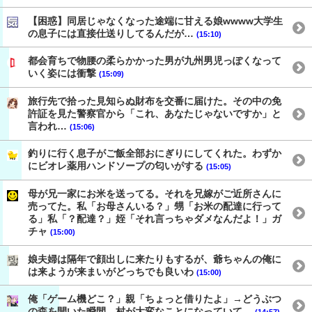
【困惑】同居じゃなくなった途端に甘える娘wwww大学生
の息子には直接仕送りしてるんだが…
(15:10)
都会育ちで物腰の柔らかかった男が九州男児っぽくなって
いく姿には衝撃
(15:09)
旅行先で拾った見知らぬ財布を交番に届けた。その中の免
許証を見た警察官から「これ、あなたじゃないですか」と
言われ…
(15:06)
釣りに行く息子がご飯全部おにぎりにしてくれた。わずか
にビオレ薬用ハンドソープの匂いがする
(15:05)
母が兄一家にお米を送ってる。それを兄嫁がご近所さんに
売ってた。私「お母さんいる？」甥「お米の配達に行って
る」私「？配達？」姪「それ言っちゃダメなんだよ！」ガ
チャ
(15:00)
娘夫婦は隔年で顔出しに来たりもするが、爺ちゃんの俺に
は来ようが来まいがどっちでも良いわ
(15:00)
俺「ゲーム機どこ？」親「ちょっと借りたよ」→どうぶつ
の森を開いた瞬間、村が大変なことになっていて…