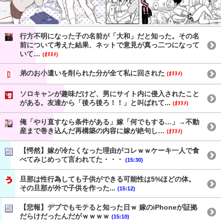
行方不明になった子の名前が「大和」だと知った。その名
前について考えた結果、ネットで意見が真っ二つになって
いて…
(ｵﾇﾇﾒ)
弟のお小遣いを削られた分が全て私に回された
(ｵﾇﾇﾒ)
ソロキャンが趣味だけど、男にサイト内に侵入されたこと
がある。友達から「後ろ後ろ！！」と叫ばれて...
(ｵﾇﾇﾒ)
俺「やり直すなら条件がある」嫁「何でもする…」→不動
産まで巻き込んだ再構築の内容に嫁が絶句し…
(ｵﾇﾇﾒ)
【愕然】嫁が冷たくなった理由がコレｗｗケーキ一人で食
べてみじめって言われてた・・・
(15:30)
旦那は性行為しても子供ができる可能性は5%ほどの体。
その旦那が外で子供を作った...
(15:12)
【悲報】デブでもモテると知った日ｗ 嫁のiPhoneが証拠
だらけだったんだがｗｗｗｗ
(15:10)