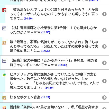
(14:57)
「彼氏居ないんでしょ？〇〇君と付き合ったら？」とか言
ってくるウザい人なんなの？しかもすごく楽しそうに言っ
てきて...
(14:50)
【祝】菅田将暉と小松菜奈に第1子誕生！でも避妊しなか
ったのかよｗｗｗｗ
(14:50)
嫁「最近さ、家事に気持ちがこもってないよね」俺「ちゃ
んとやってるだろ」→分担していたはずの家事を巡って夫
婦で揉めることに…
(14:39)
【困惑】嫁の手帳に「たかゆき(ハート)」を発見→俺の名
前じゃない件についてｗｗｗｗ
(14:30)
ヒステリックな嫁に嫌気がさしていたころに8歳下の女と
出会った。数年はただの知り合いなけだった。しか
し…….. → 「じゃあ共犯になればいいんですね。2人で
悪人になりましょう」
(14:30)
好きなポケモン音楽
(14:29)
従姉妹「条件のいい男が全然いない！」私「理想が高すぎ