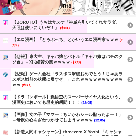
【BORUTO】うちはサスケ「神威を引いてくれサラダ。
天照は使いにくいぞ！」
(ｵﾇﾇﾒ)
【エロ漫画】「とろぷっち」とかいうエロ漫画家ｗｗｗ
(ｵ
ﾇﾇﾒ)
【悲報】東大生、キャバ嬢とバトル「キャバ嬢はパチのク
ソ台」→X民絶賛の嵐ｗｗｗｗ
(ｵﾇﾇﾒ)
【悲報】ゲーム会社「ラスボス撃破おめでとう！じゃあラ
スボス戦前の状態に戻すぞ」←これｗｗｗｗｗｗｗｗｗｗ
ｗｗ
(ｵﾇﾇﾒ)
【ドラゴンボール】孫悟空のスーパーサイヤ人化という、
漫画史においても歴史的瞬間！！！
(22:05)
【画像】女の子「ママー！ちいかわシール貼ったよー！」
→母親の心をざわつかせてしまうｗｗｗｗ
(22:05)
【新造人間キャシャーン】threezero X Yoshi.「キャシャ