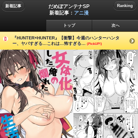
だめぽアンテナSP
Ranking
新着記事
新着記事：
アニ漫
トップ
次へ
『HUNTER×HUNTER』【衝撃】今週のハンターハンタ
ー、ヤバすぎる…これは…怖すぎる…
(PickUP!)