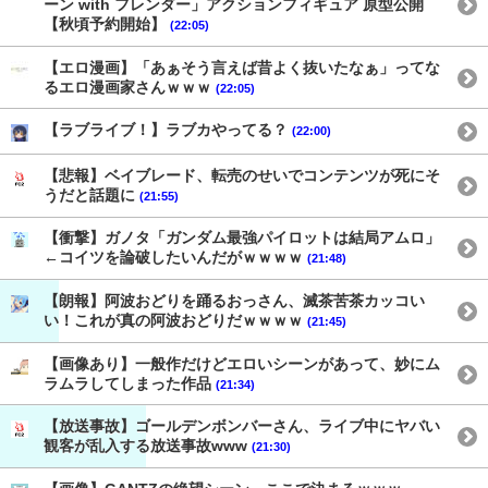
ーン with フレンダー」アクションフィギュア 原型公開
【秋頃予約開始】
(22:05)
【エロ漫画】「あぁそう言えば昔よく抜いたなぁ」ってな
るエロ漫画家さんｗｗｗ
(22:05)
【ラブライブ！】ラブカやってる？
(22:00)
【悲報】ベイブレード、転売のせいでコンテンツが死にそ
うだと話題に
(21:55)
【衝撃】ガノタ「ガンダム最強パイロットは結局アムロ」
←コイツを論破したいんだがｗｗｗｗ
(21:48)
【朗報】阿波おどりを踊るおっさん、滅茶苦茶カッコい
い！これが真の阿波おどりだｗｗｗｗ
(21:45)
【画像あり】一般作だけどエロいシーンがあって、妙にム
ラムラしてしまった作品
(21:34)
【放送事故】ゴールデンボンバーさん、ライブ中にヤバい
観客が乱入する放送事故www
(21:30)