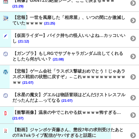
【画像】GANTZの絶望シーン、ここで決まるｗｗｗ
(21:29)
【悲報】一世を風靡した「相席屋」、いつの間にか激減し
ていたｗｗｗｗ
(21:25)
【仮面ライダー】バイク持ちの怪人いいよね…カッコいい
し
(21:12)
【ガンプラ】もしRGでサブキャラガンダム出してくれる
としたら何がいい？
(21:08)
【悲報】ゲーム会社「ラスボス撃破おめでとう！じゃあラ
スボス戦前の状態に戻すぞ」←これｗｗｗｗｗｗｗｗｗｗ
ｗｗ
(21:07)
【水星の魔女】グエルは物語冒頭はどんだけストレスフル
だったんだよ…ってなる
(21:07)
【衝撃画像】温泉の中でこれやる奴ｗｗｗｗ怖すぎる…
(21:07)
【動画】ジャンポケ斉藤さん、懲役7年の求刑受けたあと
のTikTokライブ配信がヤバすぎると話題に