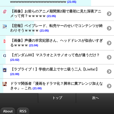
wwwwwwwwwwwwwwwwwwww
(21:05)
【画像】お前らのアニメ期間第2期で最初に見た深夜アニ
メって何？ｗｗｗｗｗ
(21:05)
【悲報】ベイブレード、転売ヤーのせいでコンテンツが終
わりそうｗｗｗｗ
(21:05)
【画像】声優の羊宮妃那さん、ヘッドドレスが似合いすぎ
るｗｗｗｗ
(21:04)
【ガンダム00】マスラオとスサノオって色が違うだけ？
(21:02)
【ラブライブ！】学校の屋上でヤニ吸う二人【Liella!】
(21:00)
ドラマ関係者「漫画をドラマ化？脚本に糞アレンジ加えな
きゃ」←これ
(21:00)
トップ
次へ
About
RSS