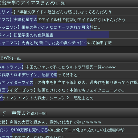
本の全漫画TOP10、遂に確定するwwwww
出来事() アイマスまとめ
[一覧]
ボス戦かぁ……主題歌流して主人公が1番最初に習得した技でトドメ...
スキ！もちづきさん」TVアニメ化
ミリマス】6年後のアイドル達はどんな感じになってるんだろう
ン視点のこいつ等って普通に怖すぎると思う…
学マス】実際初星学園のアイドル科の何割がアイドルになれるんだろう
イス」の脚本を担当する荒川稔久、過去作を振り返っても作風が読め...
シャニソン】果穂の胸がこんなにナーフされて可哀想に…
子さん、トイレ我慢の限界で大ピンチにwwwwwww
な冒険】超像可動「J・P・ポルナレフ」「シルバーチャリオッツ」...
学マス】初星学園のお色気担当
ーハンター連載再開の様子、全くないｗｗｗｗｗｗｗｗｗｗｗｗｗ
シャニマス】円香とPが過ごしたあの夏シチュについて物申す透
DEROID「鉄人28号」「ブラックオックス(初代鉄人版)」...
マンの宝多六花さんの最新エッチフィギュア、ガチでダイエット大成...
もたくさんがいいのよね、ふふっ♪」対魔忍RPG・新イベント『バ...
EWS
[一覧]
可愛い小鳥遊ホシノは腰を持ってオ〇ホールを使うかの様なセッ〇ス...
ウルトラマン】中国のファンが作ったウルトラ問題児一覧wwwww
見沙織(35)x東山奈央(34)、同級生2ショット写真がこち...
ん「復讐のために鬼倒します、敵の親玉がバカです」←こいつが鬼滅...
和戦隊のロボデザイン、配信で追って見ると…
伎『逆襲のシャア』にありがちなこと
仮面ライダーマイス」の脚本を担当する荒川稔久、過去作を振り返っても作風
おじいちゃんにこち亀初版本読ませてもらってねー。内容は全く変わ...
年後のアイドル達はどんな感じになってるんだろう
仮面ライダーゼッツ】映画だけじゃなく本編でもフェイクニュースか…
ゼッツ】映画だけじゃなく本編でもフェイクニュースか…
バットマン：マントの戦士」シーズン２ 感想まとめ
ほど「最初から入れとけ」と言われなくなったのか
７月にファンと行くハワイ旅行を企画してしまう・・・
れない運転、限界突破ｗｗｗ
くす 声優まとめ
[一覧]
ュア】はなまる孤独…
悲報】声優の大西沙織さん、意外と代表作が無いｗｗｗｗ
9話ネタバレ考察 勇ちゃん回ばっかで描くネタ完全に尽きてそうｗ...
メ日常回しか無くてストーリー進まなくね
ガジンで100万部も売れてるのに全くアニメ化されないこのお漫画📖🥺
くなってるけど…安くはないな
ャニマスのアニメ、なぜか作られない