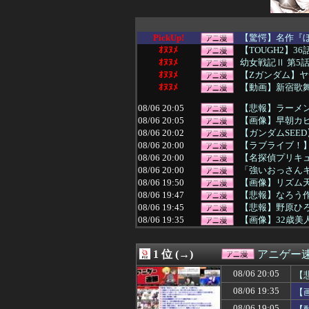
PickUp!
【驚愕】名作『ぼ
ｵﾇﾇﾒ
【TOUGH2】
ｵﾇﾇﾒ
幼女戦記Ⅱ 第5
ｵﾇﾇﾒ
【Zガンダム】
ｵﾇﾇﾒ
【動画】新宿歌舞
08/06 20:05
【悲報】ラーメン
08/06 20:05
【画像】早朝カ
08/06 20:02
【ガンダムSEE
08/06 20:00
【ラブライブ！
08/06 20:00
【名探偵プリキュア
08/06 20:00
「強いおっさんキ
08/06 19:50
【画像】リズム
08/06 19:47
【悲報】なろう
08/06 19:45
【悲報】野原ひ
08/06 19:35
【画像】32歳美
08/06 19:34
【悲報】声優の
08/06 19:30
【衝撃動画】ア
1 位 (→)
アニゲー
08/06 19:29
みいちゃんはなぜ
08/06 19:25
【悲報】オネエ
08/06 20:05
【
08/06 19:23
ガリガリな「け
08/06 19:35
【
08/06 19:15
【キングダム 8
08/06 19:05
【悲報】福岡の電
08/06 19:05