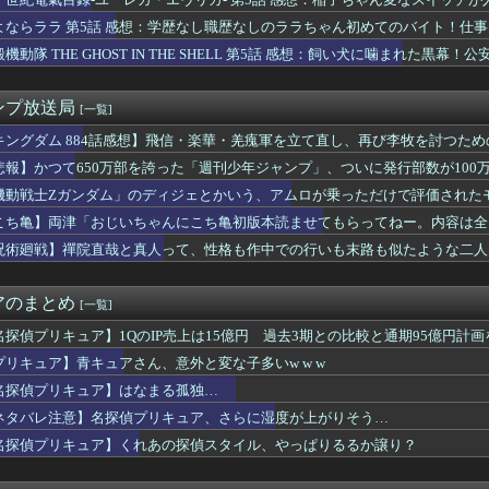
ら始める異世界生活』4th season《奪還編》PV公開...
空「早くセルにトドメを刺せ！」悟飯「わかりましたお父さん」←こ...
よならララ 第5話 感想：学歴なし職歴なしのララちゃん初めてのバイト！仕
ハンター最大の謎「なぜクラピカは子作りしてクルタ族を再興しよう...
機動隊 THE GHOST IN THE SHELL 第5話 感想：飼い犬に噛まれた
ダム」のディジェとかいう、アムロが乗っただけで評価されたモビル...
の声優、マジで予想つかないｗｗｗｗ
デザイン、配信で追って見ると…
ンプ放送局
[一覧]
LAM DUNK』の赤木剛憲（ゴリ）、とんでもない事が判明する...
】1分だけ時を止めたら全裸で街を駆け回りそうなキャラ
キングダム 884話感想】飛信・楽華・羌瘣軍を立て直し、再び李牧を討つた
、剣聖になるⅡ 第5話 感想：ついに親子対決の予感！ベリル先生...
悲報】かつて650万部を誇った「週刊少年ジャンプ」、ついに発行部数が100
R2ndの佐藤寿也の息子、姑息すぎてしまい炎上
機動戦士Ζガンダム」のディジェとかいう、アムロが乗っただけで評価された
わる…今年の夏は…凄すぎる…
ループキャラ「古手梨花」「岡部倫太郎」「暁美ほむら」←これｗｗ...
こち亀】両津「おじいちゃんにこち亀初版本読ませてもらってねー。内容は全
】ラブカ、ドスケベ水着CM
呪術廻戦】禪院直哉と真人って、性格も作中での行いも末路も似たような二人
ヤニねこ」BPOに通報され審議されるもセーフだった模様wwww...
！！
浴着エルフ玄関に飾ろうと思うんやが
の彼女、エロい衣装を着てしまうｗｗｗ
アのまとめ
[一覧]
リーオーショック」から8年！何が凄かったの？
平均読者44歳)「第三世界でさぁ！悪魔がいてさぁ！世界を創った...
名探偵プリキュア】1QのIP売上は15億円 過去3期との比較と通期95億円計画
3】バニングってスパロボだと普通に生きてるよね？
プリキュア】青キュアさん、意外と変な子多いw w w
さん、BPOが動くｗｗｗｗｗ
名探偵プリキュア】はなまる孤独…
ロック、なんJ民登場ｗｗｗｗｗ
←こいつに2期がない理由・・・
ネタバレ注意】名探偵プリキュア、さらに湿度が上がりそう…
】【画像】みーおっみおみおって笑いそうな顔してる【蓮ノ空】
名探偵プリキュア】くれあの探偵スタイル、やっぱりるるか譲り？
にヒグマに襲われない「最強の家」、凄すぎるｗｗｗｗこれは…ヤバ...
U νガンダム、4割引きの店舗が現れる…安いけど置く場所が…