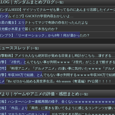
UNTER】センリツが本気を出せば、BW号を全滅出来るという...
M.LOG｜ガンダムまとめブログ
[一覧]
(おさや)伝説のファン、妊娠したおさやへの正直な気持ちを語るｗ...
ガンダムSEED】ゲイツってクルーゼも乗ってるのにあんまり活躍したイメー
初星学園のアイドル科の何割がアイドルになれるんだろう
ゃ信用できる新人声優見つけたので共有します・・・
ガンダム イニブ】GACKTの学習内容おかしいよ…
番シコれる属性『姉の友達』に決定するｗｗｗ
水星の魔女】エリクトってマジで奇跡の存在だったんだよな
ゃん・のあ先輩・もちづきさん「結婚してください！」←どうする？...
月光蝶が木星まで届くって本当なのか？
ミア」特別短編「I am a hero too」感想 救け...
-ユーレカ・エヴリカ- 第5話 感想：稲子ちゃん変なスイッチが...
ガンプラ】「リーオーショック」から8年！何が凄かったの？
今更SSSS.GRIDMANを観賞するも面白過ぎて今まで観て...
果穂の胸がこんなにナーフされて可哀想に…
ニューススレッド
[一覧]
衝撃動画】アメリカ人なら絶対目が覚める目覚まし時計がこちら…凄すぎる…
衝撃】「Z世代」とんでもない事が判明ｗｗｗｗ「Z世代」がここまで酷すぎ
驚愕】『料理アニメ』『グルメアニメ』の凄い事に気付いたｗｗｗｗ『グルメ
堂』ぐらいじゃないか…もしかして…
衝撃】年収300万で結婚、とんでもない事が判明するｗｗｗｗ年収300万で
…もしかして年収300万は…
ニメ『Re:ゼロから始める異世界生活』4th season《奪還編》PV公開！！！！
びより｜ゲームやアニメの評価・感想まとめ
[一覧]
悲報】ハンターハンター連載再開の様子、全くないｗｗｗｗｗｗｗｗｗｗｗｗ
悲報】「作品」より「商売」に重きを置いてるように感じるコンテンツが嫌い
悲報】マサラタウンのサトシさん、ガチで深すぎる闇がこちらｗｗｗｗｗｗｗ