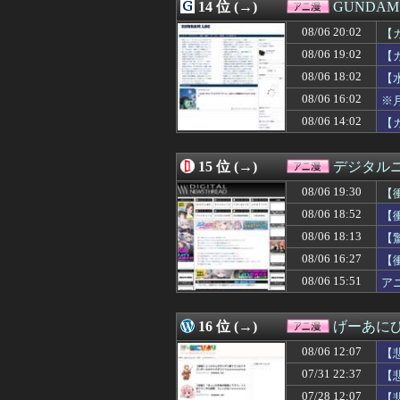
08/06 00:05
14 位 (→)
【HUNTER×H
GUNDA
08/06 00:00
【朗報】檜山沙耶
08/06 20:02
【
08/06 00:00
【学マス】実際
08/05 22:22
08/06 19:02
【朗報】めっち
【
08/05 22:05
【エロ漫画】一
08/06 18:02
【
08/05 22:05
ヤニねこ・みいち
08/06 16:02
※
08/05 21:54
「僕のヒーローアカデ
08/05 21:44
二十世紀電氣目録
08/06 14:02
【
08/05 21:02
【画像あり】ワイ、
08/05 21:00
【シャニソン】
15 位 (→)
デジタル
08/06 19:30
【
08/06 18:52
【
08/06 18:13
【
食
08/06 16:27
【
人
08/06 15:51
ア
16 位 (→)
げーあに
08/06 12:07
【
07/31 22:37
【
07/28 12:07
【