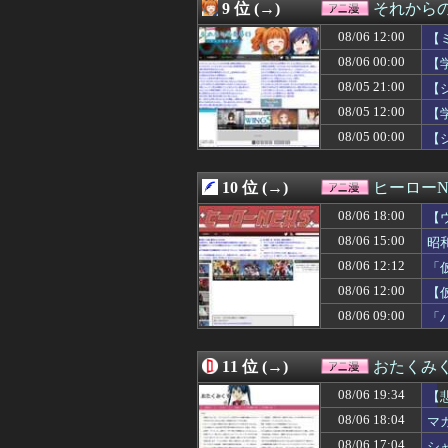
08/06 12:44
【朗報】歴代の日
9 位 (→)
それからの
08/06 12:34
アニメ監督「ラス
08/06 12:00
08/06 12:29
「ドカ食いダイ
【
08/06 12:18
【V作戦】ジオ
08/06 00:00
【
08/06 12:12
「仮面ライダーマ
08/05 21:00
【
08/06 12:09
【画像】地雷系女
08/06 12:08
【ジョジョの奇妙
08/05 12:00
【
08/06 12:07
【悲報】ハンタ
08/05 00:00
【
08/06 12:06
【鉄人28号】MO
08/06 12:05
【朗報】グリッド
08/06 12:05
「フリルもリボン
10 位 (→)
ヒーローN
08/06 12:05
【画像】小さくて
08/06 18:00
【
08/06 12:04
【令和最新版】 早
08/06 12:03
【悲報】彼岸島さ
08/06 15:00
昭
08/06 12:02
※スーパー歌舞
08/06 12:12
「
08/06 12:02
【こち亀】両津「
08/06 12:00
08/06 12:00
【ミリマス】6
【
08/06 12:00
【仮面ライダー
08/06 09:00
「
08/06 12:00
なぜDLCは昔
08/06 12:00
石原夏織さん、
08/06 12:00
【動画】かもし
11 位 (→)
おたくみ
08/06 12:00
【名探偵プリキ
08/06 19:34
【
08/06 11:19
【刃牙らへん】6
08/06 11:04
無職転生のアニ
08/06 18:04
マ
08/06 11:02
【ガンプラ】安
08/06 17:04
シ