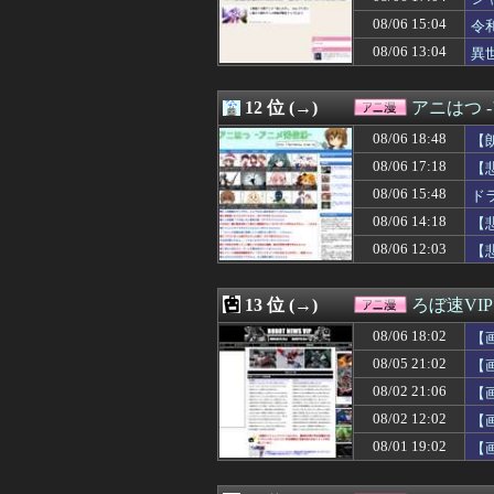
08/06 10:30
【画像】アトリエ
08/06 15:04
08/06 10:30
クラピカ、エン
令
08/06 10:21
【ガンダム】ア
08/06 13:04
異
08/06 10:13
オタク系コンテン
08/06 10:02
【GジェネE】
08/06 09:48
【朗報】ガンダム
12 位 (→)
アニはつ 
08/06 09:05
【ムホ報】不知
08/06 18:48
【
08/06 09:00
【悲報】大学生の
08/06 09:00
「バットマン：
08/06 17:18
【
08/06 09:00
【朗報】人気美
08/06 15:48
ド
08/06 09:00
【悲報】大ヒット
08/06 14:18
08/06 09:00
カービィの能力強
【
08/06 08:26
【画像あり】AI
08/06 12:03
【
08/06 08:22
【スパロボ】エリ
08/06 08:18
【悲報】ワイ「イ
08/06 07:59
幼女戦記Ⅱ 第5
13 位 (→)
ろぼ速VIP
08/06 07:30
【悲報】キュゥべ
08/06 18:02
【
08/06 07:12
【特撮】村上克
08/06 07:02
【呪術廻戦】禪院
08/05 21:02
【
08/06 07:00
【お題募集記事
08/02 21:06
【
08/06 07:00
【ネタバレ注意
08/02 12:02
【
08/06 07:00
令和版・両津勘
08/06 06:50
【画像】サンド
08/01 19:02
【
08/06 06:00
デジモンとウルトラ
08/06 00:23
田舎の美人姉妹