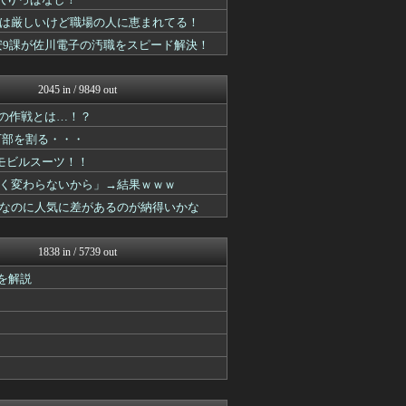
デジタルニューススレッド
アニはつ -アニメ発信場-
事は厳しいけど職場の人に恵まれてる！
漫画まとめ速報
黒幕！公安9課が佐川電子の汚職をスピード解決！
最強ジャンプ放送局
おたくみくす 声優まとめ
ヒーローNEWS
2045 in / 9849 out
デジタルニューススレッド
コンテンツ・声優 | ラブ...
めの作戦とは…！？
アニメつぶやき速報‼︎
万部を割る・・・
漫画まとめ速報
モビルスーツ！！
デジタルニューススレッド
アニはつ -アニメ発信場-
く変わらないから」→結果ｗｗｗ
コンテンツ・声優 | ラブ...
なのに人気に差があるのが納得いかな
異世界転生まとめ速報
2次元に捉われない
アニチャット
1838 in / 5739 out
GUNDAM.LOG｜ガン...
ああ言えばForYou
を解説
ガンダムブログ（情報戦仕様...
ぴこ速(〃'∇'〃)？
漫画まとめ速報
おたくみくす 声優まとめ
コンテンツ・声優 | ラブ...
デジタルニューススレッド
ガンプラ ログ