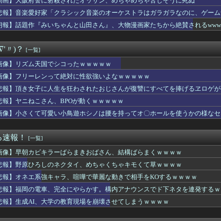
動画】大阪府警に射殺されたオッサン、めちゃめちゃ苦しそうに死ぬ
警に射殺されたオッサン、めちゃめちゃ苦しそうに死ぬ
悲報】音楽愛好家「クラシック音楽のオーケストラはガラガラなのに、ゲーム
ブ】GACKTの学習内容おかしいよ…
ラする」
】午後の授業中寝てそうなラブライブキャラ
朗報】話題作『みいちゃんと山田さん』、大物漫画家たちから絶賛されるwww
玩」「プライズ」「ガシャポン」2026年8月発売商品【発売スケ...
ついて全く知らないけど、最強のやつはどんなの？
∇'〃)？
[一覧]
」とんでもない事が判明ｗｗｗｗ「Z世代」がここまで酷すぎる理由...
史上最も大きな決断を迫られた二択、ガチ決定ｗｗｗ
画像】リズム天国でシコったｗｗｗｗｗ
、大学の教育現場を崩壊させてしまうｗｗｗｗ
画像】フリーレンって絶対に性欲強いよなｗｗｗｗｗ
家「クラシック音楽のオーケストラはガラガラなのに、ゲーム音楽の...
伝たけし「作中最強の5人はこいつらだ！」
悲報】頂き女子に人生を狂わされたおじさんが復讐にすべてを捧げるヱロゲが
実際にプレイしたらわかるけどライザは友達って感じで性的な目では...
悲報】ヤニねこさん、BPOが動くｗｗｗｗｗ
力「本当に幸せな人は人を煽らない」←これ
画像】小さくて可愛い小鳥遊ホシノは腰を持ってオ〇ホールを使うかの様なセ
】ダイキ工業「メアリー・セレスト グリムナイト・リーパー」フィ...
ニメ』『グルメアニメ』の凄い事に気付いたｗｗｗｗ『グルメアニメ...
『みいちゃんと山田さん』、大物漫画家たちから絶賛されるwwww
る速報！
[一覧]
兵「キャノン担いだデブ？近接は無理だろ（笑）」→
画で絵柄かわいくてヒロインとSEX描写ありの期待の新人到来ｗｗｗ
画像】早朝カビキラーばらまきおばさん、結構ばらまくｗｗｗｗ
卑怯すぎて炎上するｗｗｗｗ
悲報】野原ひろしのネクタイ、めちゃくちゃキモくて草ｗｗｗｗ
万部も売れてるのに全くアニメ化されないこのお漫画📖🥺
専用」のドスケベマンション！？
悲報】オネエ系強キャラ、喧嘩で華麗な動きで相手をKOするｗｗｗｗ
ンの翼とかいう物語のエンディングが富野作品の中でも屈指の美しさ...
悲報】福岡の電車、完全にやらかす。構内アナウンスでド下ネタを連発するｗ
エリクトってマジで奇跡の存在だったんだよな
悲報】生成AI、大学の教育現場を崩壊させてしまうｗｗｗｗ
中国のファンが作ったウルトラ問題児一覧wwwww
ノ空6thライブのBD、福岡公演Day.1と埼玉公演Day....
白の100年編の役者が揃うｗｗｗ