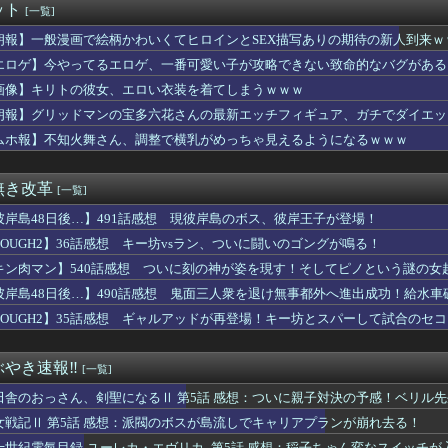
ット
[一覧]
キュアさん、意外と変な子多いw w w
ックアップ作成して」AI「了解。あ、間違えちゃったｗ」→シャレ...
朗報】一般漫画で絵柄かわいくてヒロインとSEX描写ありの期待の新人到来ｗ
の禁書目録、最新刊でヒロイン戦争決着wwwwwwwwwwww...
エロゲ】今やってるエロゲ、一番可愛い子が攻略できない致命的なバグがある
レンって絶対に性欲強いよなｗｗｗｗｗ
ツの主人公「ヒロインか全人類かの二択…ボクはヒロインを選ぶっ！...
画像】キリトの彼女、エロい衣装を着てしまうｗｗｗ
ビス』ってマジで深い作品じゃね？
朗報】グリッドマンの宝多六花さんの最新エッチフィギュア、ガチでダイエッ
イス】「変身ベルト DXマイスドライバー」ほか【玩具情報公開・...
ムホ報】不知火舞さん、調整で横乳がめっちゃ見えるようになるｗｗｗ
大冒険の六大団長、パワーバランスがガチめちゃくちゃｗｗｗ
エ】キューズQ「ライザ (ライザリン・シュタウト) ウェディン...
レモネードジャム】アリスグリント「陽見恵凪」フィギュア【明日予...
無き改革
[一覧]
ポケ斉藤の被害女性「事件で知名度を上げてバウムクーヘン売ったり...
50万部を誇った「週刊少年ジャンプ」、ついに発行部数が100万...
彼岸島48日後…】491話感想 現彼岸島のボス、彼岸王子が登場！
ニメ、なぜか作られない
TOUGH2】36話感想 キー坊vsラン、ついに闘いのゴングが鳴る！
】5回目の金沢一人旅僕流石に寂しくなってくる
実際にプレイしたらわかるけどライザは友達って感じで性的な目では...
キン肉マン】540話感想 ついに刻の神が姿を現す！そしてピノという謎の女
ブのソシャゲ、課金圧がやばすぎて不評になるwwwwwwwwww
彼岸島48日後…】490話感想 鬼面三人衆を退け無事都外へ進出成功！給水車
者「山田≒自分はレイブンクロー、みいちゃんはハッフルパフ(特殊...
TOUGH2】35話感想 ギャルアッドが再登場！キー坊とスパーして試合のセ
0万で結婚、とんでもない事が判明するｗｗｗｗ年収300万で結婚...
ー】「G3SG/1タイプ」プラモデル【予約開始】
ってるエロゲ、一番可愛い子が攻略できない致命的なバグがあるっぽい
やき速報‼︎
[一覧]
まで届くって本当なのか？
りしたら、悟空とベジータの子が産まれるってこと？
田舎のおっさん、剣聖になるⅡ 第5話 感想：ついに親子対決の予感！ベリル
】虹ヶ咲のコラボ目当てに30分歩いてミニストップ行った結果
女戦記Ⅱ 第5話 感想：派閥のボスが島流しでキャリアプランが崩れ去る！
に人生を狂わされたおじさんが復讐にすべてを捧げるヱロゲが発売ｗ...
十世紀電氣目録-ユーレカ・エヴリカ- 第5話 感想：稲子ちゃん変なスイッチ