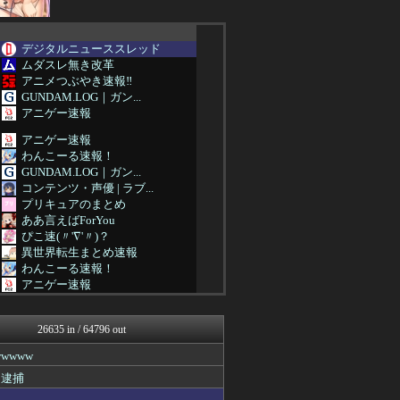
デジタルニューススレッド
ムダスレ無き改革
アニメつぶやき速報‼︎
GUNDAM.LOG｜ガン...
アニゲー速報
アニゲー速報
わんこーる速報！
GUNDAM.LOG｜ガン...
コンテンツ・声優 | ラブ...
プリキュアのまとめ
ああ言えばForYou
ぴこ速(〃'∇'〃)？
異世界転生まとめ速報
わんこーる速報！
アニゲー速報
おたくみくす 声優まとめ
デジタルニューススレッド
26635 in / 64796 out
漫画まとめ速報
わんこーる速報！
wwww
ぐら速 -声優まとめ速報-
り逮捕
最強ジャンプ放送局
わんこーる速報！