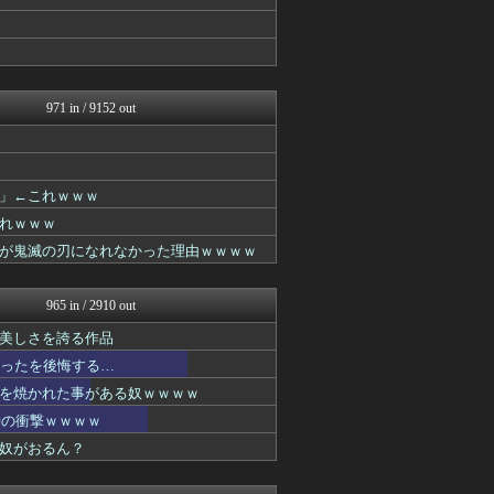
ぴこ速(〃'∇'〃)？
ああ言えばForYou
ガンダムブログ（情報戦仕様...
異世界転生まとめ速報
GUNDAM.LOG｜ガン...
アニはつ -アニメ発信場-
971 in / 9152 out
アニチャット
あぁ^～こころがぴょんぴょ...
ヒーローNEWS
ぐら速 -声優まとめ速報-
」←これｗｗｗ
ぴこ速(〃'∇'〃)？
れｗｗｗ
ああ言えばForYou
異世界転生まとめ速報
が鬼滅の刃になれなかった理由ｗｗｗｗ
ガンダムブログ（情報戦仕様...
アニはつ -アニメ発信場-
アニメつぶやき速報‼︎
965 in / 2910 out
ぴこ速(〃'∇'〃)？
美しさを誇る作品
ヒーローNEWS
最強ジャンプ放送局
かったを後悔する…
ヒーローNEWS
を焼かれた事がある奴ｗｗｗｗ
プリキュアのまとめ
時の衝撃ｗｗｗｗ
ぐら速 -声優まとめ速報-
ガンダムブログ（情報戦仕様...
奴がおるん？
ヒーローNEWS
ニュー速VIPブログ(`･...