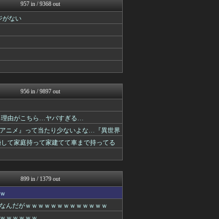
最強ジャンプ放送局
957 in / 9368 out
あぁ^～こころがぴょんぴょ...
ジがない
それからの出来事() アイ...
ぐら速 -声優まとめ速報-
アニチャット
最強ジャンプ放送局
ポンポコにゅーす - 三日...
アニメつぶやき速報‼︎
ろぼ速VIP
それからの出来事() アイ...
956 in / 9897 out
る理由がこちら…ヤバすぎる…
アニメ』って当たり少ないよな…『異世界
結婚して家庭持って家建てて車まで持ってる
899 in / 1379 out
ｗ
なんだがｗｗｗｗｗｗｗｗｗｗｗｗｗ
ｗｗｗｗｗｗ