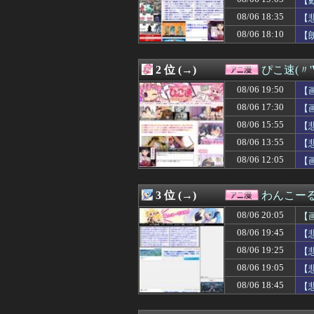
【
08/06 19:05
【動画】大阪府
08/06 18:35
【
08/06 19:02
【ガンダム イニ
イ
08/06 18:10
08/06 19:00
【ラブライブ！
【
08/06 19:00
【バンダイ】「食
08/06 19:00
『ガンダム』に
2 位 (→)
ぴこ速(〃'
08/06 18:52
【衝撃】「Z世代
08/06 18:48
【朗報】ゲーム
08/06 19:50
【
08/06 18:45
【悲報】生成AI
08/06 17:30
【
08/06 18:35
【悲報】音楽愛好
08/06 18:29
世紀末リーダー
08/06 15:55
【
08/06 18:25
【画像】オタク「
08/06 13:55
【
08/06 18:17
【疑問】謎の勢
08/06 12:05
【
08/06 18:16
【アズールレーン
08/06 18:13
【驚愕】『料理ア
08/06 18:10
【朗報】話題作
3 位 (→)
わんこー
08/06 18:06
【画像】ジオン
08/06 18:05
【朗報】一般漫
08/06 20:05
【
08/06 18:05
【悲報】黒人、
08/06 19:45
【
08/06 18:04
マガジンで100
08/06 18:03
08/06 19:25
なんと「ド痴女
【
08/06 18:02
【画像あり】リー
08/06 19:05
【
08/06 18:02
【水星の魔女】
08/06 18:45
【
08/06 18:00
【ウルトラマン】
08/06 18:00
【ラブライブ！】蓮
08/06 18:00
『ワンピース』空