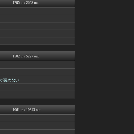
異世界転生まとめ速報
1705 in / 2653 out
おたくみくす 声優まとめ
漫画まとめ速報
ガンダムブログ（情報戦仕様...
ヒーローNEWS
異世界転生まとめ速報
fig速
げーあにびより｜ゲームやア...
fig速
アニチャット
ニュー速VIPブログ(`･...
1502 in / 5227 out
ぴこ速(〃'∇'〃)？
おたくみくす 声優まとめ
アニはつ -アニメ発信場-
GUNDAM.LOG｜ガン...
が読めない
最強ジャンプ放送局
それからの出来事() アイ...
ヒーローNEWS
ああ言えばForYou
ぐら速 -声優まとめ速報-
あぁ^～こころがぴょんぴょ...
1061 in / 10843 out
プリキュアのまとめ
アニはつ -アニメ発信場-
おたくみくす 声優まとめ
GUNDAM.LOG｜ガン...