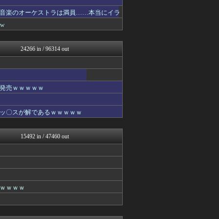
アニゲー速報
音楽のオーケストラは満員……本当にイラ
GUNDAM.LOG｜ガン...
w
コンテンツ・声優 | ラブ...
fig速
ああ言えばForYou
24266 in / 96314 out
デジタルニューススレッド
アニはつ -アニメ発信場-
わんこーる速報！
アニゲー速報
漫画まとめ速報
発売ｗｗｗｗｗ
わんこーる速報！
異世界転生まとめ速報
ッ〇スが解であるｗｗｗｗｗ
fig速
デジタルニューススレッド
アニゲー速報
15492 in / 47460 out
ガンダムブログ（情報戦仕様...
アニチャット
わんこーる速報！
おたくみくす 声優まとめ
ニュー速VIPブログ(`･...
ろぼ速VIP
ｗｗｗｗ
GUNDAM.LOG｜ガン...
ヒーローNEWS
コンテンツ・声優 | ラブ...
あぁ^～こころがぴょんぴょ...