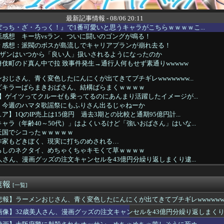
最新記事情報 - 08/06 20:11
っち・ざ・ろっく！』で1番可愛いと思うキャラがこちらｗｗｗｗこ...
36話感想 キー坊vsラン、ついに闘いのゴングが鳴る！
話 感想：派閥のボスが島流しでキャリアプランが崩れ去る！
ヤザンはいつから「良い人」扱いされるようになったのか
伎町のド真ん中で拉 致事件発生→通行人何もせず素通りwwwww
おじさん、青く変色したにんにくが出てきてブチギレwwwwwww...
ビキラーばらまきおばさん、結構ばらまくｗｗｗｗ
D】ゲイツってクルーゼも乗ってるのにあんまり活躍したイメージが...
】今週のハマタ歌謡祭にもふりさん出るじゃねーか
】1QのIP売上は15億円 過去3期との比較と通期95億円計...
ャラ（年齢40～50代）」はよくいるけど「強いおばさん」はいな...
天国でシコったｗｗｗｗｗ
作家もどきぼく、現実に打ちのめされる…
ろしのネクタイ、めちゃくちゃキモくて草ｗｗｗｗ
人さん、漫画グッズの注文キャンセルを43億円分繰り返しまくり逮...
大西沙織さん、意外と代表作が無いｗｗｗｗ
メリカ人なら絶対目が覚める目覚まし時計がこちら…凄すぎる…
速報
死に追いやられたか？→覚醒剤の入手ルート持ってるような半グレに...
[一覧]
系強キャラ、喧嘩で華麗な動きで相手をKOするｗｗｗｗ
悲報】ラーメンおじさん、青く変色したにんにくが出てきてブチギレwwwwww
もフレ声優」が発見される・・・
画像】32歳美人さん、漫画グッズの注文キャンセルを43億円分繰り返しまく
84話感想】飛信・楽華・羌瘣軍を立て直し、再び李牧を討つための...
車、完全にやらかす。構内アナウンスでド下ネタを連発するｗｗｗｗ...