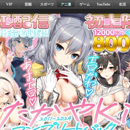
VIP
芸能
スポーツ
アニ漫
ゲーム
YouTube
生活