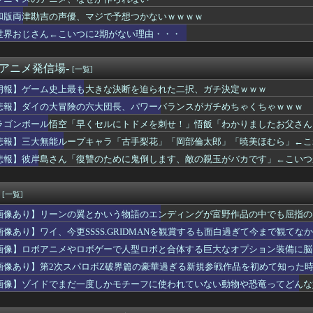
ファン「アトリエはエロいゲームじゃない！ライザを性的な目で見て...
ペラータイムを長時間やりすぎて寿命が残り少ない
和版両津勘吉の声優、マジで予想つかないｗｗｗｗ
ッザムのいいところで30レスくらいを目指す
世界おじさん←こいつに2期がない理由・・・
ツの主人公「ヒロインか全人類かの二択…ボクはヒロインを選ぶっ！...
ケンタウロス形態も耐久なんですか？？？
鉄血のオルフェンズ「泥臭いです、主人公が悩まず撃ちます」←これ...
-アニメ発信場-
[一覧]
火舞さん、調整で横乳がめっちゃ見えるようになるｗｗｗ
朗報】ゲーム史上最も大きな決断を迫られた二択、ガチ決定ｗｗｗ
頃に出会った小学生と大人になってから再会し結婚した男、大炎上ｗ...
マントの戦士」シーズン２ 感想まとめ
悲報】ダイの大冒険の六大団長、パワーバランスがガチめちゃくちゃｗｗｗ
少女声優の大西沙織ちゃん、34歳の誕生日を迎える・・・
ラゴンボール悟空「早くセルにトドメを刺せ！」悟飯「わかりましたお父さん
同人開発者、売上の入金を銀行に拒否され受け取れず、多額の納税義...
さTOP10教えたるｗｗｗｗｗ
悲報】三大無能ループキャラ「古手梨花」「岡部倫太郎」「暁美ほむら」←こ
でキモいモンスター作った
悲報】彼岸島さん「復讐のために鬼倒します、敵の親玉がバカです」←こいつ
クト「僕がラスボス一つ前の版権キャラ最後の敵ってちょっと荷が重...
ケボなんかなぁ…(録音)」 スマホ『イケボなんかなぁ…(ゲロボ...
話 感想：派閥のボスが島流しでキャリアプランが崩れ去る！
[一覧]
え「少女絶望させてそのエネルギーで宇宙救うで」→なんでその辺の...
画像あり】リーンの翼とかいう物語のエンディングが富野作品の中でも屈指の
司の功績がデカすぎる…ヒーロースーツのデザイン、どれもカッコいい
直哉と真人って、性格も作中での行いも末路も似たような二人なのに...
画像あり】ワイ、今更SSSS.GRIDMANを観賞するも面白過ぎて今まで観てな
】人類に対して敵意がない怪獣について語ってみよう
画像】ロボアニメやロボゲーで人型ロボと合体する巨大なオプション装備に脳
】名探偵プリキュア、さらに湿度が上がりそう…
画像あり】第2次スパロボZ破界篇の豪華過ぎる新規参戦作品を初めて知った
吉の声優、マジで予想つかないｗｗｗ
ウィッチマンのνガンダムの方ｗｗｗｗｗｗｗｗｗｗｗ
画像】ゾイドでまだ一度しかモチーフに使われていない動物や恐竜ってどんな
マンがコラボ！！「デジタルモンスターCOLOR ULTRAM...
❤