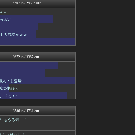
6507 in / 25395 out
プリキュアのまとめ
わんこーる速報！
ｗｗ
アニゲー速報
っぽい
ぴこ速(〃'∇'〃)？
ああ言えばForYou
漫画まとめ速報
ト大成功ｗｗｗ
fig速
アニはつ -アニメ発信場-
fig速
fig速
3672 in / 3367 out
アニゲー速報
最強ジャンプ放送局
おたくみくす 声優まとめ
コンテンツ・声優 | ラブ...
超人？も登場
異世界転生まとめ速報
アニゲー速報
破壊作戦へ
漫画まとめ速報
コンドに！？
デジタルニューススレッド
fig速
アニチャット
3586 in / 4731 out
GUNDAM.LOG｜ガン...
ああ言えばForYou
先生もやる気に！
コンテンツ・声優 | ラブ...
ぴこ速(〃'∇'〃)？
が入りっぱなし！