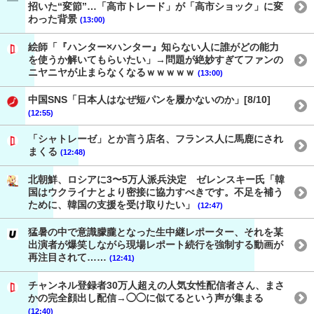
招いた“変節”…「高市トレード」が「高市ショック」に変
わった背景
(13:00)
絵師「『ハンター×ハンター』知らない人に誰がどの能力
を使うか解いてもらいたい」→問題が絶妙すぎてファンの
ニヤニヤが止まらなくなるｗｗｗｗｗ
(13:00)
中国SNS「日本人はなぜ短パンを履かないのか」[8/10]
(12:55)
「シャトレーゼ」とか言う店名、フランス人に馬鹿にされ
まくる
(12:48)
北朝鮮、ロシアに3〜5万人派兵決定 ゼレンスキー氏「韓
国はウクライナとより密接に協力すべきです。不足を補う
ために、韓国の支援を受け取りたい」
(12:47)
猛暑の中で意識朦朧となった生中継レポーター、それを某
出演者が爆笑しながら現場レポート続行を強制する動画が
再注目されて……
(12:41)
チャンネル登録者30万人超えの人気女性配信者さん、まさ
かの完全顔出し配信→◯◯に似てるという声が集まる
(12:40)