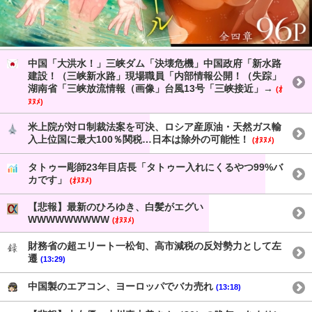
中国「大洪水！」三峡ダム「決壊危機」中国政府「新水路
建設！（三峡新水路」現場職員「内部情報公開！（失踪」
湖南省「三峡放流情報（画像」台風13号「三峡接近」→
(ｵ
ﾇﾇﾒ)
米上院が対ロ制裁法案を可決、ロシア産原油・天然ガス輸
入上位国に最大100％関税…日本は除外の可能性！
(ｵﾇﾇﾒ)
タトゥー彫師23年目店長「タトゥー入れにくるやつ99%バ
カです」
(ｵﾇﾇﾒ)
【悲報】最新のひろゆき、白髪がエグい
WWWWWWWWW
(ｵﾇﾇﾒ)
財務省の超エリート一松旬、高市減税の反対勢力として左
遷
(13:29)
中国製のエアコン、ヨーロッパでバカ売れ
(13:18)