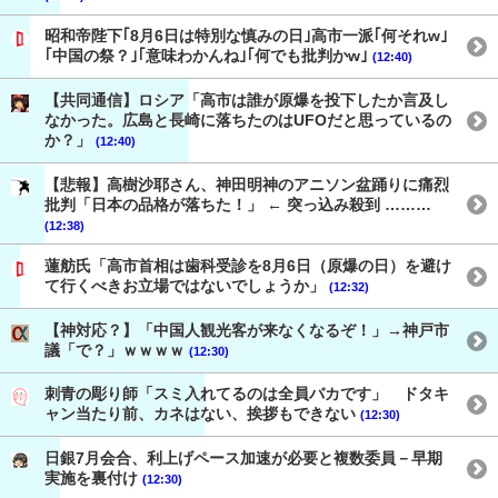
昭和帝陛下｢8月6日は特別な慎みの日｣高市一派｢何それw｣
｢中国の祭？｣｢意味わかんね｣｢何でも批判かw｣
(12:40)
【共同通信】ロシア「高市は誰が原爆を投下したか言及し
なかった。広島と長崎に落ちたのはUFOだと思っているの
か？」
(12:40)
【悲報】高樹沙耶さん、神田明神のアニソン盆踊りに痛烈
批判「日本の品格が落ちた！」 ← 突っ込み殺到 ………
(12:38)
蓮舫氏「高市首相は歯科受診を8月6日（原爆の日）を避け
て行くべきお立場ではないでしょうか」
(12:32)
【神対応？】「中国人観光客が来なくなるぞ！」→神戸市
議「で？」ｗｗｗｗ
(12:30)
刺青の彫り師「スミ入れてるのは全員バカです」 ドタキ
ャン当たり前、カネはない、挨拶もできない
(12:30)
日銀7月会合、利上げペース加速が必要と複数委員－早期
実施を裏付け
(12:30)