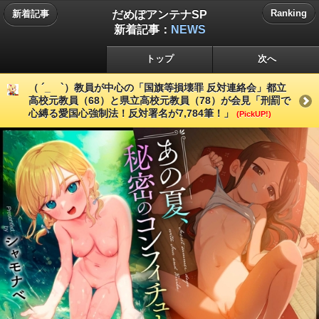
だめぽアンテナSP
Ranking
新着記事
新着記事：
NEWS
トップ
次へ
（ ´_ゝ`）教員が中心の「国旗等損壊罪 反対連絡会」都立
高校元教員（68）と県立高校元教員（78）が会見「刑罰で
心縛る愛国心強制法！反対署名が7,784筆！」
(PickUP!)