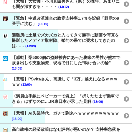
【悲報】大女優・小川真由美さん（86）の晩年、あまりに
も闇が深すぎる・・・・
(13:12)
【緊急】中道改革連合の政党支持率1.7％を記録「野党の6
番手に沈む」
(13:10)
避難所に土足でズカズカと入ってきて勝手に動画や写真を
撮影したメディア取材陣、挙句の果てに要求してきたの
は……
(13:09)
【感動】梨5000個の盗難被害にあった農家の男性が熊本で
炊き出しや支援物資、現地で目にした“助け合いの輪”
(13:03)
【悲報】PSvitaさん、高騰して「3万」越えになるｗｗｗ
ｗｗ
(13:00)
〈満員山手線にベビーカーで炎上〉「折りたたまず乗車で
きる」はずなのに…JR東日本が示した見解
(13:00)
【悲報】AI失業時代、ガチで到来へｗｗｗｗｗｗｗｗｗｗ
(13:00)
高市政権の経済政策はなぜ評判が悪いのか？ 支持率急落を