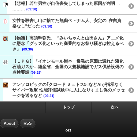
【悲報】若年男性が自信喪失してしまった原因が判明 →
………
(09:38)
女性を殺害し山に捨てた無職ベトナム人、安定の”在留資
格なし”だった
(09:30)
【物議】高須幹弥氏、『みいちゃんと山田さん』アニメ化
に懸念「グッズ化といった商業的なお祭り騒ぎは控えるべ
き」
(09:30)
【ＬＰＧ】「イオンモール熊本」爆発の原因は漏れた液化
石油ガスか…経産省、全国の大規模施設でガス供給設備の
点検要請
(09:29)
アンソロピックの｢クロード ミュトス5｣などAIが指示なく
サイバー攻撃 性能評価試験中に人になりすまし偽のメッセ
ージを送るなど
(09:21)
トップ
次へ
About
RSS
orz