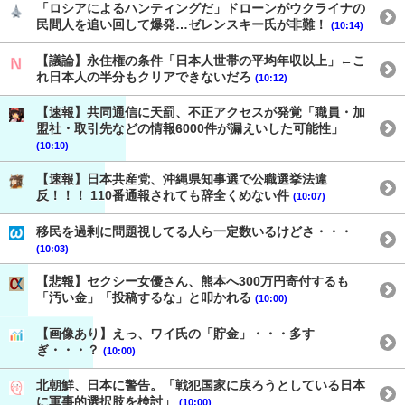
「ロシアによるハンティングだ」ドローンがウクライナの
民間人を追い回して爆発…ゼレンスキー氏が非難！
(10:14)
【議論】永住権の条件「日本人世帯の平均年収以上」←こ
れ日本人の半分もクリアできないだろ
(10:12)
【速報】共同通信に天罰、不正アクセスが発覚「職員・加
盟社・取引先などの情報6000件が漏えいした可能性」
(10:10)
【速報】日本共産党、沖縄県知事選で公職選挙法違
反！！！ 110番通報されても辞全くめない件
(10:07)
移民を過剰に問題視してる人ら一定数いるけどさ・・・
(10:03)
【悲報】セクシー女優さん、熊本へ300万円寄付するも
「汚い金」「投稿するな」と叩かれる
(10:00)
【画像あり】えっ、ワイ氏の「貯金」・・・多す
ぎ・・・？
(10:00)
北朝鮮、日本に警告。「戦犯国家に戻ろうとしている日本
に軍事的選択肢を検討」
(10:00)