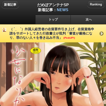
だめぽアンテナSP
Ranking
新着記事
新着記事：
NEWS
トップ
次へ
（ ´_ゝ`）外国人経営者の在留要件引き上げ、在留資格申
請をサポートしてきた行政書士が批判「審査が厳格にな
り、罪のない人々を巻き込み不当」
(PickUP!)