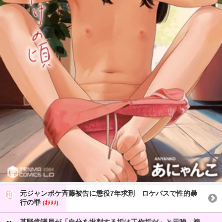
元ジャンポケ斉藤被告に懲役7年求刑 ロケバスで性的暴
行の罪
(ｵﾇﾇﾒ)