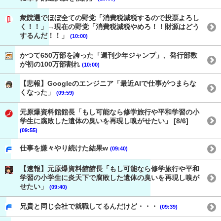
衆院選でほぼ全ての野党「消費税減税するので投票よろし
く！！」→現在の野党「消費税減税やめろ！！財源はどう
するんだ！！」
(10:00)
かつて650万部を誇った「週刊少年ジャンプ」、発行部数
が初の100万部割れ
(10:00)
【悲報】Googleのエンジニア「最近AIで仕事がつまらな
くなった」
(09:59)
元原爆資料館館長「もし可能なら修学旅行や平和学習の小
学生に腐敗した遺体の臭いを再現し嗅がせたい」 [8/6]
(09:55)
仕事を嫌々やり続けた結果w
(09:40)
【速報】元原爆資料館館長「もし可能なら修学旅行や平和
学習の小学生に炎天下で腐敗した遺体の臭いを再現し嗅が
せたい」
(09:40)
兄貴と同じ会社で就職してるんだけど・・・
(09:39)