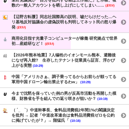
某野党議員が「自分を批判する垢は工作垢だ」と示唆、複
数の一般人アカウントを晒し上げにしてしまい……
(ｵﾇﾇﾒ)
【辺野古転覆】同志社国際高の説明、嘘だらけだった…ヘ
リ基地反対協議会の虚偽説明も判明してネット民の怒り爆
発
(ｵﾇﾇﾒ)
商用化目指す光量子コンピューターが稼働 研究拠点で世界
初…産総研など！
(ｵﾇﾇﾒ)
【2026年熊本地震】7人犠牲のイオンモール熊本、避難後
になぜ再入館? 生存したテナント従業員ら証言、浮かび
上がる実態
(10:29)
中国「アメリカさぁ、調子乗ってるからお前らが頼ってる
軍用中国ドローン輸出禁止するわw」
(10:29)
今まで沈黙を保っていた例の男が反高市活動を再開した模
様、財務省を手を組んでの返り咲きが狙いか？
(10:19)
（ ´_ゝ`）中道幹事長、食料品消費税2年間1%の閣議決定
を批判 → 記者「中道改革連合は食料品消費税ゼロを公約
に掲げていたが？」→ 階猛氏「
(10:16)