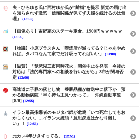
夫・ひろゆき氏に西村ゆか氏が“離婚”を提示 新党の届け出
を知らされず激怒「信頼関係が保てず夫婦を続けるのは無
理」
(13:02)
【画像あり】吉野家のステーキ定食、1500円ｗｗｗｗｗ
(13:00)
【物議】小原ブラスさん「喫煙所が減ってる？じゃあやめ
れば。タバコなんて家でだけ吸ってればいい」
(13:00)
【滋賀】「琵琶湖三市同時花火」開催中止を発表 今後の
対応は「法的専門家への相談を行いながら」3市が関与否
定
(13:00)
高速道に子豚の落とし物 養豚品種が輸送中に落下か 預
かる動物病院「早く持ち主見つかって」 沖縄自動車道
[8/9]
(12:55)
イラン最高指導者のモジタバ師が危篤「いつ死亡してもお
かしくない」…イラン大統領「意思疎通はかなり難し
い」！
(12:51)
元カレ4年ひきずってる。
(12:51)