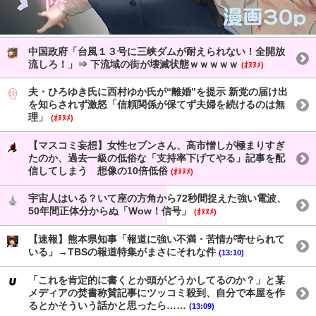
中国政府「台風１３号に三峡ダムが耐えられない！全開放
流しろ！」⇒ 下流域の街が壊滅状態ｗｗｗｗｗ
(ｵﾇﾇﾒ)
夫・ひろゆき氏に西村ゆか氏が“離婚”を提示 新党の届け出
を知らされず激怒「信頼関係が保てず夫婦を続けるのは無
理」
(ｵﾇﾇﾒ)
【マスコミ妄想】女性セブンさん、高市憎しが極まりすぎ
たのか、過去一級の低俗な「支持率下げてやる」記事を配
信してしまう 想像の10倍低俗
(ｵﾇﾇﾒ)
宇宙人はいる？いて座の方角から72秒間捉えた強い電波、
50年間正体分からぬ「Wow！信号」
(ｵﾇﾇﾒ)
【速報】熊本県知事「報道に強い不満・苦情が寄せられて
いる」→TBSの報道特集がまさにそれな件
(13:10)
「これを肯定的に書くとか頭がどうかしてるのか？」と某
メディアの焚書称賛記事にツッコミ殺到、自分で本屋を作
るとかそういう話かと思ったら……
(13:09)