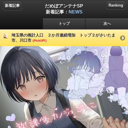
だめぽアンテナSP
Ranking
新着記事
新着記事：
NEWS
トップ
次へ
埼玉県の推計人口 ２か月連続増加 トップ２がさいたま
市、川口市
(PickUP!)