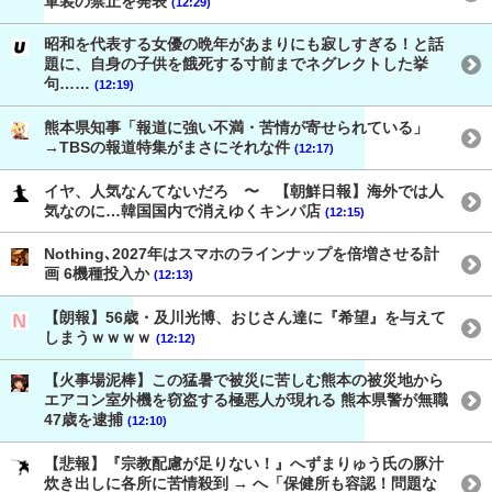
軍装の禁止を発表
(12:29)
昭和を代表する女優の晩年があまりにも寂しすぎる！と話
題に、自身の子供を餓死する寸前までネグレクトした挙
句……
(12:19)
熊本県知事「報道に強い不満・苦情が寄せられている」
→TBSの報道特集がまさにそれな件
(12:17)
イヤ、人気なんてないだろ 〜 【朝鮮日報】海外では人
気なのに…韓国国内で消えゆくキンパ店
(12:15)
Nothing､2027年はスマホのラインナップを倍増させる計
画 6機種投入か
(12:13)
【朗報】56歳・及川光博、おじさん達に『希望』を与えて
しまうｗｗｗｗ
(12:12)
【火事場泥棒】この猛暑で被災に苦しむ熊本の被災地から
エアコン室外機を窃盗する極悪人が現れる 熊本県警が無職
47歳を逮捕
(12:10)
【悲報】『宗教配慮が足りない！』へずまりゅう氏の豚汁
炊き出しに各所に苦情殺到 → へ「保健所も容認！問題な