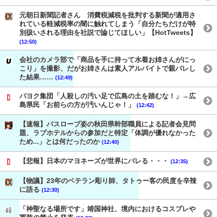
元朝日新聞記者さん 消費税減税を批判する新聞が適用さ
れている軽減税率の闇に触れてしまう「自分たちだけが特
別扱いされる理由を社説で論じてほしい」【HotTweets】
(12:50)
会社のカメラ部で「商品を手に持って水着お姉さんがにっ
こり」を撮影、だがお姉さんは素人アルバイトで親バレし
た結果……
(12:49)
パヨク集団「人殺しの汚い足で広島の土を踏むな！」→広
島県民「お前らの方が汚いんじゃ！」
(12:42)
【速報】バスローブ姿の秋田県幹部職員による記者会見問
題、ラブホテルからの参加だと特定「体調が優れなかった
ため...」とは何だったのか
(12:40)
【悲報】日本のマヨネーズが世界にバレる・・・
(12:35)
【物議】23年のベテラン彫り師、タトゥー客の民度を辛辣
に語る
(12:30)
「神聖なる場所です」靖国神社、境内におけるコスプレや