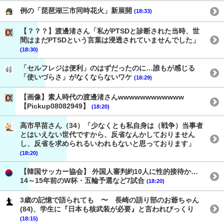
例の「琵琶湖三市同時花火」新展開
(18:33)
【？？？】渡邊渚さん「私がPTSDと診断された当時、世
間はまだPTSDという言葉は浸透されていませんでした」
(18:30)
「セルフレジは便利」のはずだったのに…誰もが感じる
「使いづらさ」がなくならないワケ
(18:29)
【画像】素人時代の渡邊渚さんwwwwwwwwwwww
【Pickup08082949】
(18:20)
高市早苗さん（34）「少なくとも私自身は（戦争）当事者
とはいえない世代ですから、反省なんかしておりません
し、反省を求められるいわれもないと思っております」
(18:20)
【韓国サッカー協会】 外国人審判約10人に性的接待か…
14～15年前のW杯・五輪予選など7試合
(18:20)
3歳の記憶で語られても 〜 長崎の語り部のお爺ちゃん
(84)、学生に『日本も核武装が必要』と言われびっくり
(18:15)