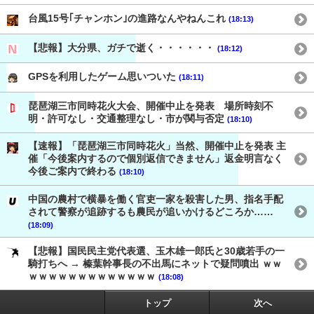
台風15号｢チャンホン｣の進路なんやねんこれ
(18:13)
【悲報】大分県、ガチで逝く・・・・・・
(18:12)
GPSを利用したゲーム思いついた
(18:11)
琵琶湖三市同時花火大会、開催中止を発表 場所時刻不
明・許可なし・交通整理なし・市が関与否定
(18:10)
【速報】「琵琶湖三市同時花火」当然、開催中止を発表 主
催「今後案内するので個別返信できません」返金明言なく
今後ご案内で終わる
(18:10)
中国の農村で横暴を働く官吏一家を殺害した男、指名手配
されて警察が追跡するも農民が追いかけるどころか……
(18:09)
【悲報】国民民主党代表選、玉木雄一郎氏と30歳若手の一
騎打ちへ → 榛葉幹事長の不出馬にネットで疑問噴出 ｗｗ
ｗｗｗｗｗｗｗｗｗｗｗｗｗ
(18:08)
トップ
次へ