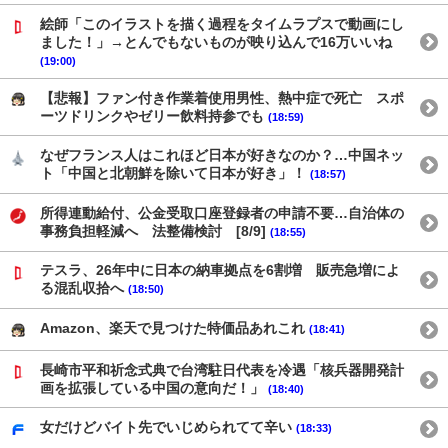
絵師「このイラストを描く過程をタイムラプスで動画にし
ました！」→とんでもないものが映り込んで16万いいね
(19:00)
【悲報】ファン付き作業着使用男性、熱中症で死亡 スポ
ーツドリンクやゼリー飲料持参でも
(18:59)
なぜフランス人はこれほど日本が好きなのか？…中国ネッ
ト「中国と北朝鮮を除いて日本が好き」！
(18:57)
所得連動給付、公金受取口座登録者の申請不要…自治体の
事務負担軽減へ 法整備検討 [8/9]
(18:55)
テスラ、26年中に日本の納車拠点を6割増 販売急増によ
る混乱収拾へ
(18:50)
Amazon、楽天で見つけた特価品あれこれ
(18:41)
長崎市平和祈念式典で台湾駐日代表を冷遇「核兵器開発計
画を拡張している中国の意向だ！」
(18:40)
女だけどバイト先でいじめられてて辛い
(18:33)