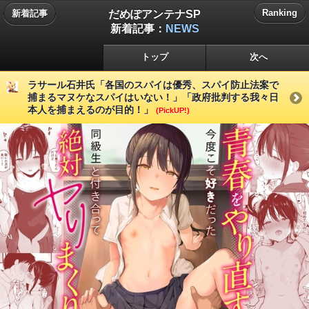
だめぽアンテナSP
Ranking
新着記事
新着記事：
NEWS
トップ
次へ
ラサール石井氏「各国のスパイは優秀、スパイ防止法案で
捕まるマヌケなスパイはいない！」「政府批判する我々日
本人を捕まえるのが目的！」
(PickUP!)