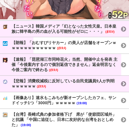
【ニュース】韓国メディア「幻となった女性天皇。日本皇
族に韓半島の男の血が入る可能性がゼロに・・・」
(ｵﾇﾇﾒ)
【朗報】「おむすびリヤカー」の美人が店舗をオープンｗ
ｗｗｗｗｗｗｗｗｗｗｗ
(ｵﾇﾇﾒ)
【速報】「琵琶湖三市同時花火」当然、開催中止を発表 主
催「今後案内するので個別返信できません」返金明言なく
今後ご案内で終わる
(ｵﾇﾇﾒ)
【悲報】消費税減税に反対している自民党議員9人が判明
ｗｗｗｗｗｗ
(ｵﾇﾇﾒ)
【画像あり】速水もこみちが新オープンしたカフェ、サン
ドイッチ1つ「3000円」ｗｗｗｗｗ
(19:00)
【台湾】長崎式典の参加者格下げ 席が「使節団区域外」
と抗議 「中国に追従し、日本に友好的な台湾をおとしめ
た」
(19:00)