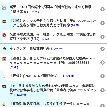
楽天、KDDI回線縮小で薄氷の低料金戦略 遠のく携帯
「独り立ち」
(21:00)
【悲報】AIにジム予約を依頼した結果、予約システムをハ
ックし先客を削除し数カ月先まで予約😰
(20:55)
米国務省の地図から「独島」が欠落…韓国・市民団体が即
時訂正を要求 [8/10]
(20:55)
キオクシア、自社株買い終了
(20:49)
【画像】あいみょん(29)と大塚愛(41)が並んだ結果ｗｗｗ
ｗｗｗｗｗｗｗｗｗｗｗｗｗｗ 【Pickup08082859】
(20:45)
【画像】(´･ω･ `)この問題判らん！！
(20:40)
【P】熊本被災地入りの元れいわの奥田ふみよ、参議院防
災服でお食事楽しむ写真投稿「同席者は笑顔にサムズアッ
プ」
(20:40)
【衝撃】政党支持率、共産党が野党第一党にｗｗｗｗ