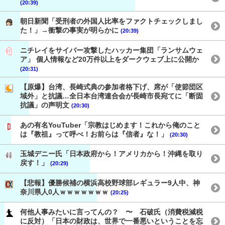
(20:39)
朝日新聞「受刑者の外国人比率をファクトチェックしまし
た！」→衝撃の事実が明らかに
(20:39)
ニチレイをサイバー攻撃したハッカー集団「ランサムウェ
ア」 個人情報など20万件以上をダークウェブ上に公開か
(20:31)
【原爆】台湾、長崎式典の参加者格下げ、席が「使節団区
域外」と抗議…全日本台湾連合会が長崎市長宛てに「断固
抗議」の声明文
(20:30)
あの有名YouTuber「宗教はじめます！これから俺のこと
は『教祖』って呼べ！お前らは『信者』な！」
(20:30)
玉城デニー氏「日本政府から！アメリカから！沖縄を取り
戻す！」
(20:29)
【悲報】優勝候補の横浜高校野球部レギュラー9人中、神
奈川県人0人ｗｗｗｗｗｗｗ
(20:25)
何他人事みたいに言ってんの？ 〜 石破氏（消費税減税
に反対）「日本の財政は、世界で一番悪いということを忘