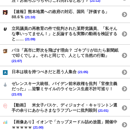
注！お前らぶっちゃけこれ売れると思う？
(21:12)
【速報】熊本地震への政府の対応、国民「評価する」
88.6％
(21:10)
立民議員の再教育の件で批判された某野党議員、「私そん
な事いってません！」と反論するも実際の動画を検証する
と……
(21:09)
パヨ「高市に野次を飛ばす理由？ ゴキブリが出たら新聞紙
で叩くでしょ。それと同じで、人として当然の行動」
(21:07)
日本は核を持つべきだと思う人集合
(21:05)
ゼレンスキー大統領、バイデン前米政権を批判「官僚主義
だった」…迎撃ミサイルのライセンス生産不許可巡り！
(21:03)
【動画】 米女子バスケ、ディジョナイ・キャリントン選
手の余りにあからさまなラフプレーに批判殺到
(21:01)
【画像あり】イオンで「カップヌードル詰め放題」開催中
ｗｗｗｗｗ
(21:00)