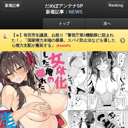
だめぽアンテナSP
Ranking
新着記事
新着記事：
NEWS
トップ
次へ
【ｗ】有田芳生議員、お怒り「警視庁第3機動隊に阻まれ
た！」「国家権力末端の横暴。スパイ防止法などを通した
ら権力支配が蔓延する」
(PickUP!)