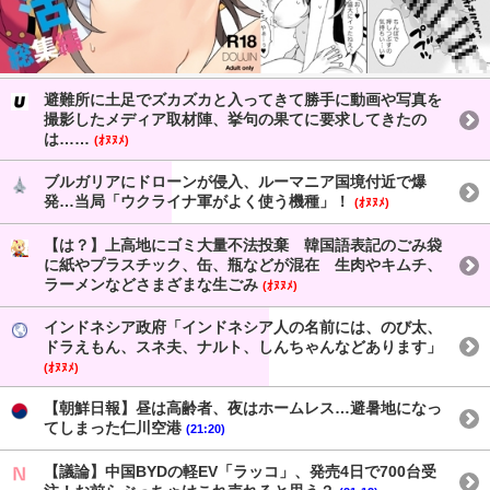
避難所に土足でズカズカと入ってきて勝手に動画や写真を
撮影したメディア取材陣、挙句の果てに要求してきたの
は……
(ｵﾇﾇﾒ)
ブルガリアにドローンが侵入、ルーマニア国境付近で爆
発…当局「ウクライナ軍がよく使う機種」！
(ｵﾇﾇﾒ)
【は？】上高地にゴミ大量不法投棄 韓国語表記のごみ袋
に紙やプラスチック、缶、瓶などが混在 生肉やキムチ、
ラーメンなどさまざまな生ごみ
(ｵﾇﾇﾒ)
インドネシア政府「インドネシア人の名前には、のび太、
ドラえもん、スネ夫、ナルト、しんちゃんなどあります」
(ｵﾇﾇﾒ)
【朝鮮日報】昼は高齢者、夜はホームレス…避暑地になっ
てしまった仁川空港
(21:20)
【議論】中国BYDの軽EV「ラッコ」、発売4日で700台受