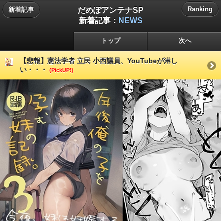
だめぽアンテナSP
Ranking
新着記事
新着記事：
NEWS
トップ
次へ
【悲報】憲法学者 立民 小西議員、YouTubeが淋し
い・・・
(PickUP!)