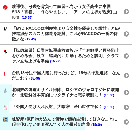
放課後、弓袋を背負って練習へ向かう女子高生に中国
SNS「青春」「うらやましい」「アニメの世界が現実に」
[8/8]
(15:55)
「BYD RACCOは利便性より安全性を優先した設計」とEV
推進派がスカスカ構造を絶賛、これがRACCOの一番の特
徴よな
(15:49)
【拡散希望】辺野古転覆事故遺族が「全容解明と再発防止
を求める会」設立 継続的に活動するためと説明、クラフ
ァン立ち上げも準備
(15:47)
台風13号は中国大陸に行ったけど、15号の予想進路…なん
だこれ？
(15:40)
北朝鮮の弾道ミサイル部隊、ロシアのヴォロネジ州に展開
か…北朝鮮は本質的にウクライナと戦争状態に！
(15:38)
「外国人受け入れ反対」大幅増 若い世代で多く
(15:30)
株資産7億円抱え込んで優待で節約生活して好きなことに
現金使わないまま死んでく人の最後の言葉
(15:30)