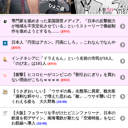
専門家を舐めきった某国国営メディア、「日本の反撃能力
が地域を不安定化させている」というストーリーで番組制
作を進めようとするも……
(ｵﾇﾇﾒ)
日本人「円安はアカン。円高にしろ」←これなんでなんや
(ｵﾇﾇﾒ)
インドネシアに「ドラえもん」という名前の市民が16人、
「のび太」は181人
(ｵﾇﾇﾒ)
【衝撃】ヒコロヒーがコンビニの『割引おにぎり』を買わ
ない理由がこちらｗｗｗｗ
(ｵﾇﾇﾒ)
【うさぎおいしい】「ウサギの島」生態系に異変、観光客
「過剰な餌やり」で増えた思わぬ「敵」…ウサギ襲い口で
くわえる姿も 大久野島
(16:00)
【大阪】フェラーリを手がけたピニンファリーナ、日本の
鉄道を初デザイン。南海電鉄が新たな「空港特急」をなに
わ筋線へ導入
(16:00)