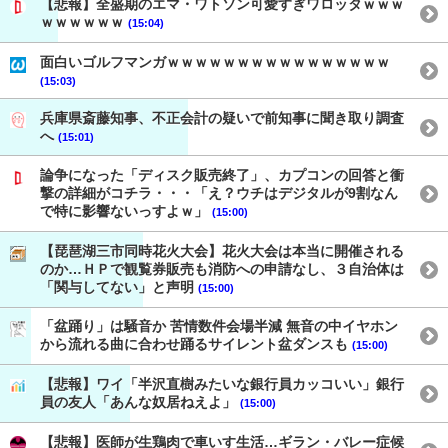
【悲報】全盛期のエマ・ワトソン可愛すぎワロッタｗｗｗ
ｗｗｗｗｗｗ
(15:04)
面白いゴルフマンガｗｗｗｗｗｗｗｗｗｗｗｗｗｗｗｗ
(15:03)
兵庫県斎藤知事、不正会計の疑いで前知事に聞き取り調査
へ
(15:01)
論争になった「ディスク販売終了」、カプコンの回答と衝
撃の詳細がコチラ・・・「え？ウチはデジタルが9割なん
で特に影響ないっすよｗ」
(15:00)
【琵琶湖三市同時花火大会】花火大会は本当に開催される
のか…ＨＰで観覧券販売も消防への申請なし、３自治体は
「関与してない」と声明
(15:00)
「盆踊り」は騒音か 苦情数件会場半減 無音の中イヤホン
から流れる曲に合わせ踊るサイレント盆ダンスも
(15:00)
【悲報】ワイ「半沢直樹みたいな銀行員カッコいい」銀行
員の友人「あんな奴居ねえよ」
(15:00)
【悲報】医師が生鶏肉で車いす生活…ギラン・バレー症候