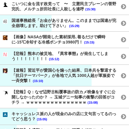
こいつに金を流す政党って 〜 立憲民主ブレーンの菅野
完氏、メルチュ折田社長に人殺しを連呼
(15:30)
国連事務総長「お金がありません。このままでは国連が完
全崩壊します。助けて下さい」
(15:29)
【画像】NASAが開発した素材採用､着るだけで瞬時
に-15℃冷却する冷感ポンチョ3980円！
(15:15)
【悲報】熊本の被災地、『異常事態』が発生してしま
う！！！！！！！！
(15:12)
【速報】習近平が愛国心を煽った結果、日本兵を撃退する
「抗日テーマパーク」が各地で人気 1000人超が軍服姿で
一斉突撃！
(15:10)
【悲報】Q：なぜ辺野古転覆事故の防カメ映像をすぐに公
開しなかったのか？ → 玉城デニー知事の衝撃の回答がコ
チラ → ｗｗｗｗｗｗｗｗｗｗｗｗｗｗｗ
(15:08)
キャッシュレス派の人が現金のみの店に文句言ってるのっ
てどう思う？
(15:05)