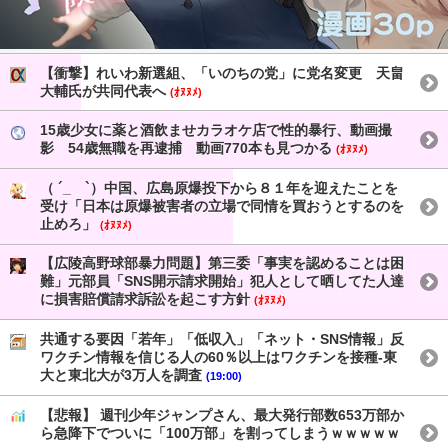
【衝撃】れいわ新選組、「いのちの党」に党名変更 天畠
大輔氏が共同代表へ
(ｵﾇﾇﾒ)
15歳少女に薬と酒飲ませカラオケ店で性的暴行、動画撮
影 54歳無職を再逮捕 動画770本も見つかる
(ｵﾇﾇﾒ)
（ ´_ゝ`）中国、広島原爆投下から８１年を迎えたことを
受け「日本は原爆被害者の立場で同情を買おうとするのを
止めろ」
(ｵﾇﾇﾒ)
【広陵高野球部暴力問題】第三委「事実を認めることは困
難」元部員「SNS開示請求開始」犯人として晒してた人達
に損害賠償請求訴訟を起こす方針
(ｵﾇﾇﾒ)
共通する要因「若年」「低収入」「ネット・SNS情報」反
ワクチン情報を信じる人の60％以上はワクチンを接種-東
大と東北大が3万人を調査
(19:00)
【悲報】 週刊少年ジャンプさん、最大発行部数653万部か
ら急降下でついに「100万部」を割ってしまうｗｗｗｗｗ