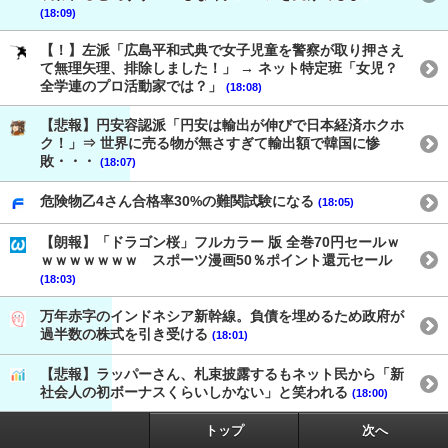
(18:09)
【！】左派「広島平和式典で女子児童を警察が取り押さえ
て無理矢理、排除しました！」 → ネット特定班「女児？
全学連のプロ活動家では？」
(18:08)
【悲報】円安容認派「円安は輸出が伸びで日本経済ホクホ
ク！」⇒ 世界に売る物が無さすぎて輸出額で韓国に惨
敗・・・
(18:07)
危険物乙4さん合格率30%の難関試験になる
(18:05)
【朗報】「ドラゴン桜」フルカラー 版 全巻70円セールｗ
ｗｗｗｗｗｗｗ スポーツ漫画50％ポイント還元セール
(18:03)
万年赤字のインドネシア新幹線。負債を埋めるため政府が
過半数の株式を引き受ける
(18:01)
【悲報】ラッパーさん、札束披露するもネット民から「新
社会人の初ボーナスくらいしかない」と笑われる
(18:00)
トップ
次へ