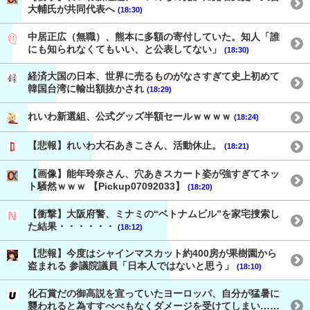
大輔氏が共同代表へ
(18:30)
中居正広（無職）、熊本に多額の寄付していた。知人「誰
にも知られなくてもいい、と公表してない」
(18:30)
経済大国の日本、世界に売るものがなさすぎて史上初めて
韓国台湾に輸出額抜かされ
(18:29)
れいわ新選組、公式グッズ半額セールｗｗｗｗ
(18:24)
【悲報】れいわ大石あきこさん、活動休止。
(18:21)
【画像】能年玲奈さん、穴あきスカート姿が強すぎてネッ
ト騒然ｗｗｗ 【Pickup07092033】
(18:20)
【衝撃】大阪府警、ミナミの“ベトナムビル”を家宅捜索し
た結果・・・・・・
(18:12)
【悲報】今度はシャインマスカット約400房が果樹園から
盗まれる 参議院議員「日本人ではないと思う」
(18:10)
化石賞だの御高説を宣っていたヨーロッパ、自分が猛暑に
襲われると為すすべべもなくダメージを受けてしまい……