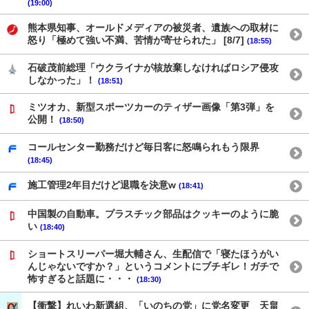
(19:00)
熊本県知事、オールドメディアの被災者、遺族への取材に
怒り「極めて強い不満、苦情が寄せられた」 [8/7]
(18:55)
石破茂前総理「ウクライナが核放棄しなければロシア侵攻
しなかった」！
(18:51)
ミツオカ、新型スポーツカーのティザー画像「第3弾」を
公開！
(18:50)
コールセンター勤務だけど毎日客に怒鳴られもう限界
(18:45)
施工管理2年目だけど退職を決意w
(18:41)
中国製の自動車。プラスチック部品はクッキーのように脆
い
(18:40)
ショートスリーパー堀大輔さん、生配信で「寝たほうがい
んじゃないですか？」というコメントにブチギレ！ガチで
怖すぎると話題に・・・
(18:30)
【衝撃】れいわ新選組、「いのちの党」に党名変更 天畠