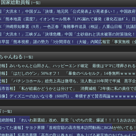
「女子トイレに全裸の男がいる」 観光センターのトイレに侵入した...
)＜国家総動員報
[一覧]
不満を表明「泥棒が『泥棒を捕まえろ』と叫ぶようなやり口で中国を...
国「大洪水！」中国ダム「決壊」地元民「公式発表より死者多い！」中国政府
20機種にバックドア 外部から完全制御できる機能が仕込まれていた
動画も削除」台風13号「三峡ﾀﾞﾑ接近中」→
ためにあるの？
本「熊本地震（震度7」イオンモール熊本「LPG漏れて爆発（液化石油ｶﾞｽ」
立体駐車場から車が落下 車を運転していた77歳男性が意識不明 ...
ビタ「遺族説明の虚偽を認める（営業部長発言」→
本「沖縄県知事選（9月」一色正春「海難事件追及（検証」八重山日報「抗議
日本人!? 「オーストラリアで日本人女性が売春」
者委員会「抗議団体の構成組織は日本共産党」→
国「大洪水！」三峡ダム「決壊危機」中国「土砂崩れと洪水被害の対策強化！
者、半年で迂回路が開通している道路を2年半放置されていると印象...
ダム「決壊」中国「現場封鎖！（空撮削除」→
出演者から性被害、別職場への復職希望に応じない不適切対応…メデ...
市早苗「熊本視察」謎の勢力「3分間滞在！（大嘘」内閣広報官「事実無根（全
決定、背景に首相の財務省への強い不信と人事介入の示唆 歴代政権...
」マスコミ「被災者証言で10秒！（印象操作」→
個人や組織に対しサイバー攻撃…英政府機関の性能評価試験中！
２ちゃんねる
[一覧]
朗報】みいちゃんと山田さん、ハッピーエンド確定 最後はママに埋葬される
朗報】「はだしのゲン」50%オフ！ 「暴食のベルセルク」14巻無料ｗｗｗ
悲報】「パチンコホール」総売上高は微増も、法人数は10年間で半減 黒字企
高市首相】「私が総裁かどうかとは分けて」 消費減税「2年後に私の責任で
画像】ディズニーのおいなり巻（600円）、卑猥すぎて賛否両論ｗｗｗｗｗｗ
方
[一覧]
超絶朗報】「れいわ新選組」改め、新党「いのちの党」爆誕！！！うおおおお
知ってた速報】サヨク界隈「首相官邸の高市熊本訪問動画にBGMが付いてる
も同様。当時は批判なかった」（動画）
恐怖動画】反高市界隈「高市の取り巻きが、声を上げる被災地のおばちゃんに