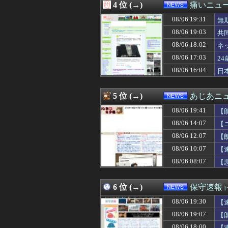
4 位 (→)
痛いニュース
08/06 18:30
人間様「バックア
08/06 18:30
【印税1億円】
08/06 19:31
無
08/06 18:22
エース級の財務
08/06 19:03
共
08/06 18:20
【画像】整形でめ
08/06 18:02
08/06 18:20
北朝鮮、弾道ミサ
ネ
08/06 18:12
【悲報】茂木敏
果
08/06 17:03
2
08/06 18:10
【速報】農家、キ
08/06 16:04
日
08/06 18:09
「電車で女性が失
08/06 18:08
【！】辻元清美さ
08/06 18:03
【悲報】「パチン
5 位 (→)
あじあニ
08/06 18:02
中国企業Zbtl
08/06 18:02
ネット空間ほど賛
08/06 19:41
【
08/06 18:02
【財務省人事】内
08/06 14:07
【
08/06 18:00
【ガチ注意】中
08/06 12:07
08/06 18:00
そりゃデジタル教
【
08/06 18:00
【悲報】AIが
08/06 10:07
【
08/06 18:00
【👩 !!Σ(´･
08/06 08:07
【
08/06 18:00
仕事が出来ない
08/06 18:00
【赤っ恥】れいわ
08/06 18:00
食品消費税1％へ
6 位 (→)
保守速報
08/06 18:00
【速報】北朝鮮
08/06 18:00
【総務省人事】エ
08/06 19:30
【
08/06 18:00
【動画】ワイ「A
08/06 19:07
【
08/06 18:00
【悲報】7億円
08/06 18:00
【