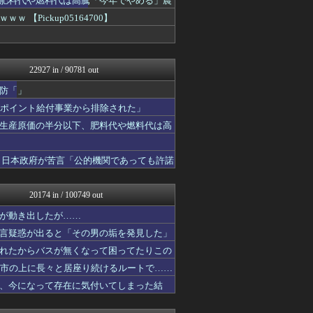
肥料代や燃料代は高騰「今年でやめる」農
反日愚国 恨寓瘻
Pickup05164700】
NEWSまとめもりー｜2c...
軍事・ミリタリー速報☆彡
おーるじゃんる
U-1 NEWS.
22927 in / 90781 out
政経ワロスまとめニュース♪
保守速報
防「」
watch＠２ちゃんねる
がポイント給付事業から排除された」
痛いニュース(ﾉ∀`)
かせまと！
生産原価の半分以下、肥料代や燃料代は高
オレ的ゲーム速報＠刃
常識的に考えた
 日本政府が苦言「公的機関であっても許諾
投資ちゃんねる
アルファルファモザイク＠ネ...
黒マッチョニュース
20174 in / 100749 out
みそパンNEWS
モッコスヌ〜ン
が動き出したが……
国難にあってもの申す！！
言疑惑が出ると「その男の垢を発見した」
ゆめ痛 -自動車まとめブロ...
にゅーすアルー！
れたからバスが無くなって困ってたりこの
かせまと！
都市の上に長々と居座り続けるルートで……
まとめたニュース
、今になって存在に気付いてしまった結
とりのまるやき（保守）
watch＠２ちゃんねる
アルファルファモザイク＠ネ...