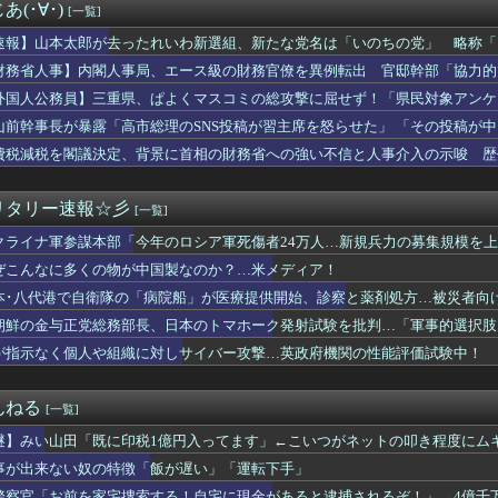
れない運転、限界突破…ガキミサイルにネット震撼
(･∀･)
[一覧]
こぼれたビールを再提供？」…衝撃映像が拡散、衛生管理に批判殺到...
三重県、ぱよくマスコミの総攻撃に屈せず！「県民対象アンケート『...
速報】山本太郎が去ったれいわ新選組、新たな党名は「いのちの党」 略称「
けど勉強しまくって上位大学に進学した結果w
財務省人事】内閣人事局、エース級の財務官僚を異例転出 官邸幹部「協力的
って言ってきたんだが…
どを歴任 、岸田首相の後輩
外国人公務員】三重県、ぱよくマスコミの総攻撃に屈せず！「県民対象アンケ
バイトしてるおっさんの正体ｗｗ
差別に該当しない」結果を公表する方針
衛隊の「病院船」が医療提供開始、診察と薬剤処方…被災者向け大浴...
山前幹事長が暴露「高市総理のSNS投稿が習主席を怒らせた」 「その投稿が
広東省の工場にて経営者が従業員に半年以上給料未払いした挙句高飛...
じらせる大きなきっかけになった」
費税減税を閣議決定、背景に首相の財務省への強い不信と人事介入の示唆 歴
ん「高市内閣のやり方は強引だ！」支持率下落の理由を指摘 → ﾈ...
閣に完全敗北
、非核三原則を「今後も堅持していく」の表現削除WWWWWWWW...
住日本人女性、ライブ配信で自殺…8万人が閲覧
リタリー速報☆彡
[一覧]
leストア｢まとめ買いキャンペーン1週目｣や｢集英社のマンガ...
クライナ軍参謀本部「今年のロシア軍死傷者24万人…新規兵力の募集規模を
モール爆発事故、『とんでもない事実』が判明してしまう・・・・・・
サヨク界隈「首相官邸の高市熊本訪問動画にBGMが付いてる！災害...
ぜこんなに多くの物が中国製なのか？…米メディア！
プ大統領とホワイトハウス、ナルトに自分の顔を合成して投稿 日本...
本･八代港で自衛隊の「病院船」が医療提供開始、診察と薬剤処方…被災者向
風13号が絶妙なコースを辿っている！と話題に、中国の重要都市の...
フルエンサー、ライブ配信中に自殺
朝鮮の金与正党総務部長、日本のトマホーク発射試験を批判…「軍事的選択肢
ーのおいなり巻（600円）、卑猥すぎて賛否両論ｗｗｗｗｗｗｗｗ...
Iが指示なく個人や組織に対しサイバー攻撃…英政府機関の性能評価試験中！
医学生だけど大学生活に馴染めるか不安で咽び泣く
レ紙の輸入が4割増 中国製が拡大、国内品の値上げの壁に
億円超、人気アニメグッズを"大量注文しキャンセル"女逮捕…ネッ...
んねる
[一覧]
さん、食器の返却のみならず「仕分け」まで客にやらせてしまうｗｗ...
謎】みい山田「既に印税1億円入ってます」←こいつがネットの叩き程度にム
が総裁かどうかとは分けて」 消費減税「2年後に私の責任で戻す」...
」、BPOで議論 視聴者から「◯◯◯なのではないか」との批判が...
事が出来ない奴の特徴「飯が遅い」「運転下手」
逮捕 包丁で夫脅した疑い
警察官「お前を家宅捜索する！自宅に現金があると逮捕されるぞ！」→4億千