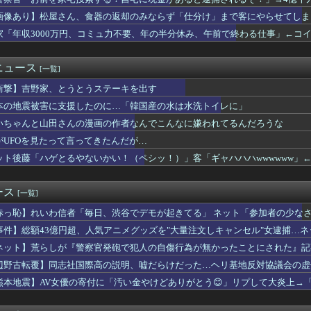
資料館長「小学生に腐敗臭を嗅がせたい」発言で大炎上
フランス人はこれほど日本が好きなのか? 投稿では「中国人も日...
画像あり】松屋さん、食器の返却のみならず「仕分け」まで客にやらせてしま
聞記者・幾島由佳を逮捕 包丁で夫脅した疑い
家「年収3000万円、コミュ力不要、年の半分休み、午前で終わる仕事」←コ
ら岸田「為替介入は一時しのぎに過ぎない（キリッ」
とるやないかい！（ペシッ！）」客「ギャハハハwwwwww」←何...
に対する制裁を一斉発表
ニュース
[一覧]
員がマジ使えないw
衝撃】吉野家、とうとうステーキを出す
「申し訳ないが消費税1%になったらその分商品代を値上げするわ」...
いちごさん」の苗2000株盗まれる
本の地震被害に支援したのに…「韓国産の水は水洗トイレに」
総務部長、日本のトマホーク発射試験を批判…「軍事的選択肢」警告...
いちゃんと山田さんの漫画の作者なんでこんなに嫌われてるんだろうな
てどっちがマシだと思う？
のは明らかに中国だろうに 〜 中核派活動家らが前夜集会「高市打...
がUFOを見たって言ってきたんだが…
露「高市総理のSNS投稿が習主席を怒らせた」 「その投稿が中国...
ット後藤「ハゲとるやないかい！（ペシッ！）」客「ギャハハハwwwwww」
･日用品最大15%オフ 真夏のセール｣を今日終了
ようやく気づくｗｗｗｗｗｗｗｗｗ
住許可が出たら生活保護貰おうなんて外国人が増えては困る。日本人...
ース
[一覧]
終わってて草」と海自トマホークへの例の界隈の反応が話題に、今に...
赤っ恥】れいわ信者「毎日、渋谷でデモが起きてる」 ネット「参加者の少な
会復帰して半年経ったが
バラされてて草」
反対！」 → 高市総理「ふ～ん、人事権発動ね？」 → 結果 ...
事件】総額43億円超、人気アニメグッズを"大量注文しキャンセル"女逮捕…
点で5隻の大和型戦艦があったら
して商品相場を操作してたのでは」
ネット】荒らしが『警察官発砲で犯人の自傷行為が無かったことにされた』記
元首相､円安を阻止するために日米の通貨当局が実施した為替介入は...
の動画が拡散してマスゴミの偏向報道確定
辺野古転覆】同志社国際高の説明、嘘だらけだった…ヘリ基地反対協議会の虚
ラの息子・清水良太郎さん死去で、落語家・柳家小はだが「いじめ」...
0万円、コミュ力不要、年の半分休み、午前で終わる仕事」←コイツ
熊本地震】AV女優の寄付に「汚い金やけどありがとう😊」リプして大炎上→
方】中学の同級生をストーカー行為か 24歳の女を逮捕 男性の自...
んな汚い言葉使えるの😭」被害者面して火に油を注ぐ
コードが使えない…急速な「デジタル化」に取り残される60代母、...