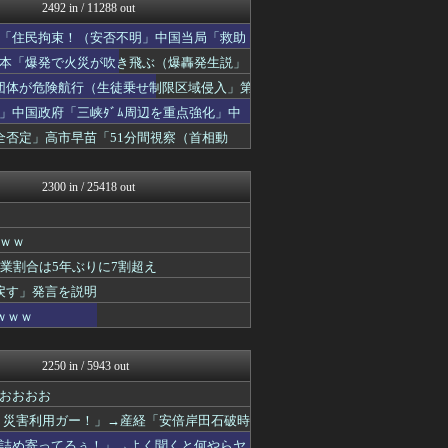
国難にあってもの申す！！
2492 in / 11288 out
保守速報
「住民拘束！（安否不明」中国当局「救助
にゅーすアルー！
ふぇー速
日本「爆発で火災が吹き飛ぶ（爆轟発生説」
痛いニュース(ﾉ∀`)
団体が危険航行（生徒乗せ制限区域侵入」第
ネトウヨにゅーす
」中国政府「三峡ﾀﾞﾑ周辺を重点強化」中
まとめたニュース
日本第一！ニュース録
否定」高市早苗「51分間視察（首相動
もえるあじあ(･∀･)
軍事・ミリタリー速報☆彡
2300 in / 25418 out
ｗｗｗ
業割合は5年ぶりに7割超え
戻す」発言を説明
ｗｗｗ
2250 in / 5943 out
おおおお
！災害利用ガー！」→産経「安倍岸田石破時
詰め寄ってるぅ！」→よく聞くと何やらヤ