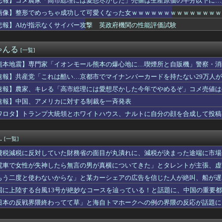
悲報】コメ農家「高市総理には愛想尽かした」売値は生産原価の半分以下に…
あったんだよな？ 〜 記者「中革連は食料品消費税ゼロを公約に掲...
も
画像】整形でめっちゃ成功して可愛くなった女ｗｗｗｗｗｗｗｗｗｗｗｗｗｗｗｗｗ 【
続いたモスクの祭りに『異変』が起こる・・・・・
本部「今年のロシア軍死傷者24万人…新規兵力の募集規模を上回る...
悲報】AIが指示なくサイバー攻撃 英政府機関の性能評価試験
これは酷い…京都市でマイナンバーカードを持たない29万人がポイ...
していた財務省の面目が丸潰れに、減税が決まった途端に市場が動き...
ゃんる
[一覧]
当屋さん「消費税減税されても値下げせず全て利益にする！」と宣言...
wer、無給油で1980km走行しギネス記録を達成 55L...
熊本地震】専門家「イオンモール熊本の爆心地に…喫煙所と自販機」警察・消
ゃんと山田さん、ハッピーエンド確定 最後はママに埋葬される
速報】共産党「これは酷い…京都市でマイナンバーカードを持たない29万人
0件分の連絡先流出か 「おわびします」とラフな軽い謝罪コメント...
0円セール、もう買った？
速報】農家、キレる「高市総理には愛想尽かした今年でやめるぞ」コメ売値は
注文→キャンセルを繰り返しまくった女、逮捕される 被害総額〇〇...
速報】中国、アメリカに対する制裁を一斉発表
見「非核三原則を政策上の方針として堅持」
ワロタ】トランプ大統領とホワイトハウス、ナルトに自分の顔を合成して投稿
既に印税1億円入ってます」←こいつがネットの叩き程度にムキにな...
必要」
のおいなり巻（600円）、卑猥すぎて賛否両論wwwwwwww...
新選組、新たな党名は「いのちの党」 略称は「いのち」
.
[一覧]
糧4-6月期経常利益、前年同期比97.7％減の0.7億円に減益
正氏「軍事的選択肢」警告にネット爆笑「デブが吠えてる」
費税減税に反対していた財務省の面目が丸潰れに、減税が決まった途端に市場
の地震被害、水を支援したのに「韓国産の水は水洗トイレに」[8/...
電車で女性が失神したら無言の男が真横についてきた」とタレントが主張、虚
外気取入派？それとも内気循環派？
追加主張するも……
人民、中国人民と連帯して戦おー！悪政高市を打倒するぞー！」
もう二度と使わないからな」と某カーシェアの広告を信じた人が絶叫、船が遅
「社会に戻りたいです」
板が…
国に上陸する台風13号が絶妙なコースを辿っている！と話題に、中国の重要
に支援したのに…「韓国産の水は水洗トイレに」
日本の反戦界隈終わってて草」と海自トマホークへの例の界隈の反応が話題に
年8月に行われる埼玉県知事選に立候補致します。現職の大野知事は...
……
のゲン」50%オフ！ 「暴食のベルセルク」14巻無料ｗｗｗｗｗ...
「高市総理には愛想尽かした」売値は生産原価の半分以下に…肥料代...