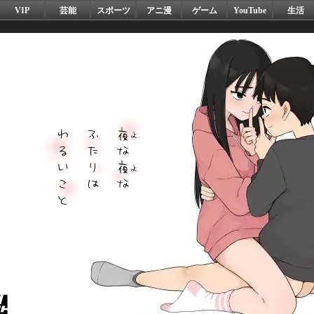
VIP
芸能
スポーツ
アニ漫
ゲーム
YouTube
生活