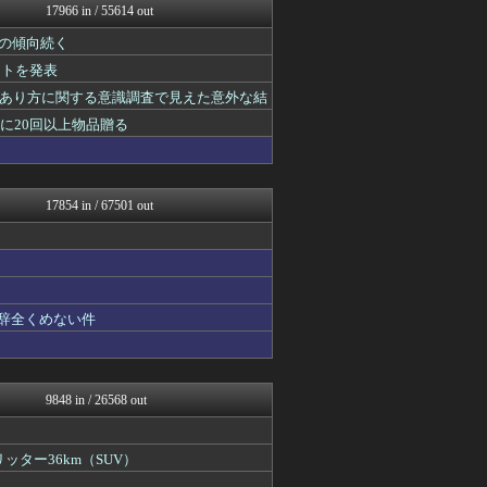
17966 in / 55614 out
オレ的ゲーム速報＠刃
モッコスヌ〜ン
」の傾向続く
かせまと！
ントを発表
アルファルファモザイク＠ネ...
キムチ速報
あり方に関する意識調査で見えた意外な結
NEWSまとめもりー｜2c...
に20回以上物品贈る
おーるじゃんる
U-1 NEWS.
政経ワロスまとめニュース♪
watch＠２ちゃんねる
17854 in / 67501 out
かせまと！
痛いニュース(ﾉ∀`)
もえるあじあ(･∀･)
オレ的ゲーム速報＠刃
ゴタゴタシタニュース
アルファルファモザイク＠ネ...
も辞全くめない件
常識的に考えた
投資ちゃんねる
モナニュース
黒マッチョニュース
9848 in / 26568 out
保守速報
みそパンNEWS
ネトウヨにゅーす
ッター36km（SUV）
モッコスヌ〜ン