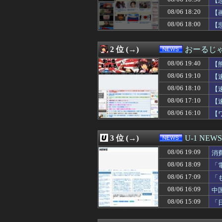
【
08/06 19:15
で、財源のあては
家
08/06 18:20
【
08/06 19:12
【衝撃】30年
08/06 18:00
08/06 19:10
ウクライナ軍参謀
【
08/06 19:10
【速報】共産党「
08/06 19:09
消費税減税に反対
2 位 (→)
おーるじ
08/06 19:08
【悲報】町のお弁
08/06 19:07
【朗報】日産e-po
08/06 19:40
【
08/06 19:03
【朗報】みいち
08/06 19:10
【
08/06 19:03
共同通信、600
08/06 19:01
GANTZ全巻10
08/06 18:10
【
08/06 19:00
漫画グッズを大量
騰
08/06 17:10
【
08/06 19:00
高市首相記者会
08/06 16:10
【
08/06 19:00
【謎】みい山田「
が
08/06 19:00
【悲報】ディズニー
08/06 19:00
【速報】れいわ
3 位 (→)
U-1 NEWS
08/06 19:00
米穀商社の木徳神
08/06 19:00
【北朝鮮】金与
08/06 19:09
消
08/06 18:55
韓国SNS 日本
08/06 18:09
「
08/06 18:50
車のエアコンは
と
08/06 18:40
08/06 17:09
パヨク「アジア
「
08/06 18:37
内田梨瑚受刑者
看
08/06 16:09
中
08/06 18:35
日本の地震被害
08/06 15:09
「
08/06 18:34
河合ゆうすけ「来
果
08/06 18:33
【朗報】「はだし
08/06 18:30
【悲報】コメ農家