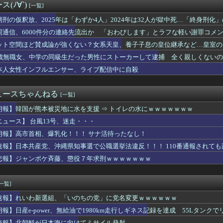
(ﾉ∀`)
[一覧]
ップとって」→AI「了解～・・・あ、間違えた」→ガチで洒落にな...
みい山田、ネット叩きに必死な理由が金銭感覚と承認欲求の深淵に迫る
期刑の仮釈放、2025年は「わずか4人」2024年は32人が獄中死…「終身刑化
官僚が異例転出へ 官邸幹部「協力的でなかったから」
同通信、6000件分の連絡先流出か 「おわびします」とラフな軽い謝罪コメ
っちゃ成功して可愛くなった女ｗｗｗｗｗｗｗｗｗｗｗｗｗｗｗｗｗ...
イル発射 EEZ外に落下
ット空間ほど賛成論が強くない？女系天皇、養子子息の皇位継承など…皇室の
充外相、『大炎上』してしまう！！！！！！！
とは
4歳無職女、中学の同級生だった男性にストーカーして逮捕 全く親しくないの
レる「高市総理には愛想尽かした今年でやめるぞ」コメ売値は生産原...
本人女性インフルエンサー、ライブ配信中に自殺
神したら無言の男が真横についてきた」とタレントが主張、虚言疑惑...
ん、高市総理の被災地入りに「プロモーションのような動画を撮らせ...
コホール」総売上高は微増も、法人数は10年間で半減 黒字企業割...
ュースちゃんねる
[一覧]
ink製ルーター20機種にバックドア、外部から完全制御のおそれ
成論が強くない？女系天皇、養子子息の皇位継承など…皇室のあり方...
朗報】韓国が熊本被災地に水を支援 ⇒ トイレの水にｗｗｗｗｗｗｗ
閣人事局、エース級の財務官僚を異例転出 官邸幹部「協力的でなか...
ニュース】 台風13号、迷走・・・
国製ルーター使ってるやつ、◯◯が仕込まれてるかもしれないぞ・・・
材では頭に残らないわけだ…東大教授｢北欧が今､こぞって紙に回帰...
朗報】高市首相、爆乳化！！！ サナ活待ったなし！
指示なくサイバー攻撃 英政府機関の性能評価試験
速報】日本共産党、沖縄県知事選で公職選挙法違反！！！ 110番通報されて
(ｪ)･｀;|||】サイクリング中の女性の前にクマが突然飛び...
悲報】ジャンポケ斉藤、懲役７年求刑ｗｗｗｗｗｗｗ
奴の特徴「飯が遅い」「運転下手」
信者「毎日、渋谷でデモが起きてる」 ネット「参加者の少なさを隠...
歴史的減税 高市首相“ごり押し”策に「独裁だ」自民党内で不満く...
[一覧]
が日本海に向けてミサイル発射
ース級の財務官僚・一松旬氏が“異例転出”へ 官邸幹部「協力的で...
速報】れいわ新選組、「いのちの党」に党名変更ｗｗｗｗｗｗ
Iくん！美人マッマが息子に頼まれてえちえち衣装を着るアニメ作っ...
朗報】日産e-power、無給油で1980km走行しギネス記録を達成 55Lタンクでリ
の投資家・桐谷さん、癌で後悔「もっと素直に遊べばよかった」
速報】北朝鮮が日本海に向けてミサイル発射