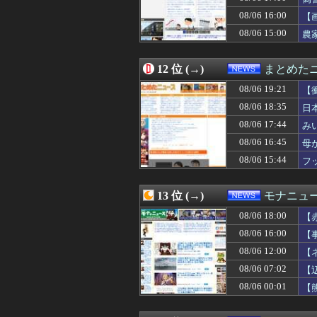
08/06 16:00
【悲報】元原爆
08/06 16:00
08/06 15:55
中国SNS なぜ
【
08/06 15:50
【速報】毎日新
08/06 15:00
農
08/06 15:50
【悲報】後ろか
08/06 15:44
フット後藤「ハゲ
08/06 15:40
中国、アメリカ
12 位 (→)
まとめた
08/06 15:40
ゆとりの新入社
08/06 19:21
【
08/06 15:30
町のお弁当屋さん
08/06 15:29
ブランドいちご「
08/06 18:35
日
08/06 15:28
北朝鮮の金与正党
08/06 17:44
み
08/06 15:19
建設業と介護っ
08/06 16:45
08/06 15:15
戦争を仕掛けてん
母
08/06 15:14
森山前幹事長が暴
08/06 15:44
フ
08/06 15:13
Amazon｢飲料
08/06 15:12
【衝撃】NHK、
08/06 15:10
【速報】日本「永
13 位 (→)
モナニュ
08/06 15:09
「日本の反戦界隈
08/06 18:00
【
08/06 15:09
鬱病を治して社
で
08/06 15:08
【ｗ】財務省「減税
08/06 16:00
【
08/06 15:05
もし1941年時
に
08/06 12:00
【
08/06 15:03
【悲報】岸田文雄
為
08/06 07:02
【
08/06 15:00
【恨み】清水アキ
08/06 15:00
農家「年収300
08/06 00:01
【
08/06 15:00
【私はあなたの味
そ
08/06 15:00
セルフレジやQR