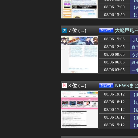
08/06 17:56
なぜこんなに多
08/06 17:55
８月6日…北朝鮮
08/06 17:00
【
08/06 17:53
中国Zbtlink
08/06 15:50
【
08/06 17:50
「日本を必ず後悔
08/06 17:44
みいちゃんと山
08/06 17:40
大人気ゲーム『め
7 位 (→)
大艦巨砲
08/06 17:40
中国「アメリカさ
08/06 17:30
08/06 15:05
リュウジ「ダルい
も
08/06 17:30
【悲報】ジモティ
08/06 12:05
真
08/06 17:29
玉川徹、生出演の
08/06 09:05
ウ
08/06 17:20
戦中戦後の広島を
08/06 17:15
そんな印象操作は意
08/06 06:05
織
08/06 17:12
【疑問】羽田空港
08/06 03:05
一
08/06 17:10
【速報】中国、
08/06 17:09
「もう二度と使わ
08/06 17:06
高市首相「日銀
8 位 (→)
NEWSま
08/06 17:03
【高市首相】「私
08/06 19:12
08/06 17:03
24歳無職女、中
【
08/06 17:00
【学力調査】動画
08/06 18:12
【
08/06 17:00
偽警察官「お前を
08/06 17:12
【
08/06 17:00
【マンガワン問題
08/06 17:00
兵庫・斎藤知事、
08/06 16:12
【
08/06 17:00
株式投資、若年男
08/06 15:12
【
08/06 17:00
英語聞き取れな
08/06 17:00
【速報】毎日新