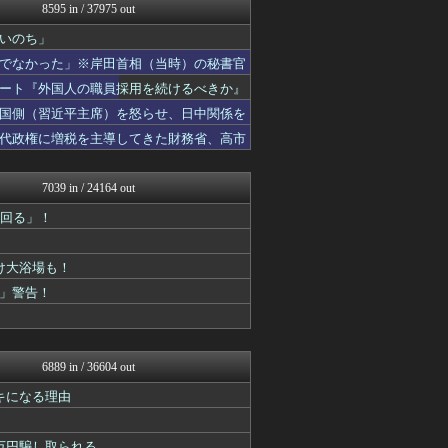
モッコスヌ〜ン
8595 in / 37975 out
国難にあってもの申す！！
いのち」
もえるあじあ(･∀･)
ふぇー速
でなかった」※岸田首相（当時）の秘書官
まとめたニュース
ート『外国人の職員採用を続けるべきか』
ふぇー速
軍事・ミリタリー速報☆彡
中国側（習近平主席）を怒らせ、日中関係を
にゅーすアルー！
代政権に増税を主導してきた財務省、高市
政経ワロスまとめニュース♪
アルファルファモザイク＠ネ...
モッコスヌ〜ン
7039 in / 24164 out
理想ちゃんねる
上回る」！
NEWSまとめもりー｜2c...
正義の見方
おーるじゃんる
け大浴場も！
U-1 NEWS.
痛いニュース(ﾉ∀`)
」警告！
watch＠２ちゃんねる
ふぇー速
常識的に考えた
モナニュース
6889 in / 36604 out
投資ちゃんねる
キになる理由
黒マッチョニュース
オレ的ゲーム速報＠刃
みそパンNEWS
万円騙し取られる