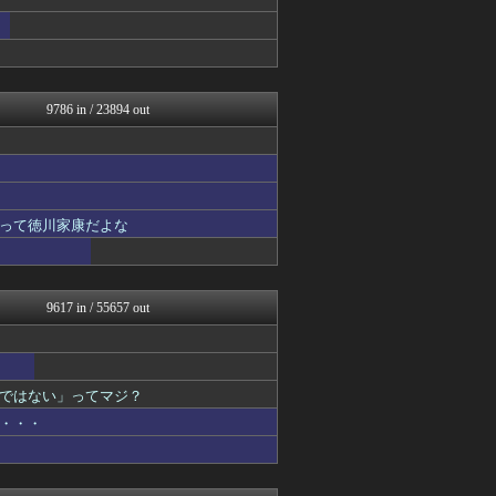
軍事・ミリタリー速報☆彡
国難にあってもの申す！！
理想ちゃんねる
国難にあってもの申す！！
まとめたニュース
オレ的ゲーム速報＠刃
9786 in / 23894 out
にゅーすアルー！
アルファルファモザイク＠ネ...
モッコスヌ〜ン
日本第一！ニュース録
オレ的ゲーム速報＠刃
反日愚国 恨寓瘻
って徳川家康だよな
NEWSまとめもりー｜2c...
おーるじゃんる
U-1 NEWS.
FX2ちゃんねる｜投資系ま...
9617 in / 55657 out
watch＠２ちゃんねる
痛いニュース(ﾉ∀`)
常識的に考えた
投資ちゃんねる
ではない」ってマジ？
アルファルファモザイク＠ネ...
オレ的ゲーム速報＠刃
・・・
みそパンNEWS
ふぇー速
保守速報