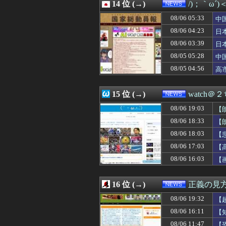
08/06 14:55
14 位 (→)
北海道弟子屈町 
/)；｀ω´
08/06 14:46
中国政府、強烈な
08/06 05:33
中
08/06 14:40
中国製ルーター
隊
08/06 14:34
08/06 04:23
女子大って何の
日
08/06 14:31
MEGAドンキの
ハ
08/06 03:39
日
08/06 14:30
入国拒否の半数が
三
08/05 05:28
中
08/06 14:30
【のど】れいわ信
国
08/06 14:29
ＮＨＫ職員が番組
08/05 04:56
高
08/06 14:20
消費税減税を閣議
静
08/06 14:14
AIが指示なく
15 位 (→)
watch＠
08/06 19:03
【
08/06 18:33
【
08/06 18:03
【
08/06 17:03
【
08/06 16:03
【
16 位 (→)
正義の見
08/06 19:32
【
08/06 16:11
【
代
08/06 11:47
【