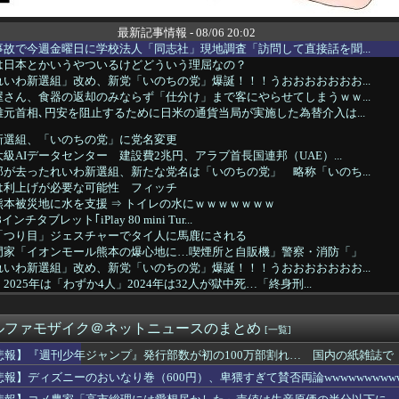
最新記事情報 - 08/06 20:02
故で今週金曜日に学校法人「同志社」現地調査「訪問して直接話を聞...
は日本とかいうやついるけどどういう理屈なの？
いわ新選組」改め、新党「いのちの党」爆誕！！！うおおおおおおお...
さん、食器の返却のみならず「仕分け」まで客にやらせてしまうｗｗ...
元首相､円安を阻止するために日米の通貨当局が実施した為替介入は...
新選組、「いのちの党」に党名変更
級AIデータセンター 建設費2兆円、アラブ首長国連邦（UAE）...
が去ったれいわ新選組、新たな党名は「いのちの党」 略称「いのち...
は利上げが必要な可能性 フィッチ
本被災地に水を支援 ⇒ トイレの水にｗｗｗｗｗｗｗ
インチタブレット｢iPlay 80 mini Tur...
「つり目」ジェスチャーでタイ人に馬鹿にされる
門家「イオンモール熊本の爆心地に…喫煙所と自販機」警察・消防「」
いわ新選組」改め、新党「いのちの党」爆誕！！！うおおおおおおお...
025年は「わずか4人」2024年は32人が獄中死…「終身刑...
新選組、「いのちの党」に党名変更ｗｗｗｗｗｗ
を大ヒットさせて、とんでもない売り上げが入ったぞー！」→最悪す...
ルファモザイク＠ネットニュースのまとめ
年ジャンプ』発行部数が初の100万部割れ… 国内の紙雑誌で「1...
[一覧]
】元五輪代表の転落…店員骨折させ逮捕の衝撃
悲報】『週刊少年ジャンプ』発行部数が初の100万部割れ… 国内の紙雑誌で「
企画」がなぜ許されない？「窮屈な世の中」に住む不幸、「尊重し合...
悲報】ディズニーのおいなり巻（600円）、卑猥すぎて賛否両論wwwwwwwww
名変更を発表 新党名は...
、とうとうステーキを出す