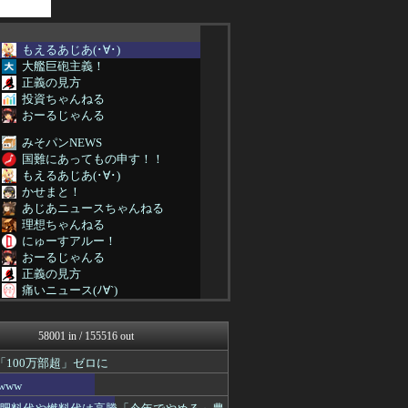
もえるあじあ(･∀･)
大艦巨砲主義！
正義の見方
投資ちゃんねる
おーるじゃんる
みそパンNEWS
国難にあってもの申す！！
もえるあじあ(･∀･)
かせまと！
あじあニュースちゃんねる
理想ちゃんねる
にゅーすアルー！
おーるじゃんる
正義の見方
痛いニュース(ﾉ∀`)
保守速報
オレ的ゲーム速報＠刃
58001 in / 155516 out
アルファルファモザイク＠ネ...
モッコスヌ〜ン
100万部超」ゼロに
日本第一！ニュース録
www
かせまと！
まとめたニュース