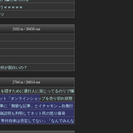
モッコスヌ〜ン
国難にあってもの申す！！
うｗｗｗｗｗ
おーるじゃんる
イツ
保守速報
まとめたニュース
にゅーすアルー！
3103 in / 30450 out
ふぇー速
痛いニュース(ﾉ∀`)
日本第一！ニュース録
軍事・ミリタリー速報☆彡
ふぇー速
反日愚国 恨寓瘻
もえるあじあ(･∀･)
←何が面白いの？
理想ちゃんねる
NEWSまとめもりー｜2c...
おーるじゃんる
2764 in / 26014 out
U-1 NEWS.
さを隠すために通行人に混じってるのリプ欄
ふぇー速
政経ワロスまとめニュース♪
ネット「オンラインショップを売り切れ状態
大艦巨砲主義！
事に「難癖な記事」とイチャモン→自傷行
watch＠２ちゃんねる
偽説明も判明してネット民の怒り爆発
痛いニュース(ﾉ∀`)
投資ちゃんねる
「寄付自体は否定してない」「なんでみんな
みそパンNEWS
常識的に考えた