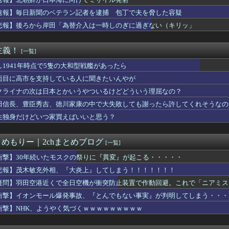
くの物が中国製なのか？…米メディア！
から弾道ミサイルの可能性のあるもの発射 防衛省が発表 [8/6...
速報】毎日新聞のベテラン記者を逮捕 包丁で夫を脅した容疑
製ルーター20機種にバックドア見つかる 外部から完全制御のお...
悲報】後ろから岸田「為替介入は一時しのぎに過ぎない（キリッ」
させる」北朝鮮金総書記の妹・金与正氏 海自のミサイル実射実験に...
田さんの漫画の作者なんでこんなに嫌われてるんだろうな
っちゃカメレオン』がついにスイッチに登場！・・・ってなんなんす...
主義！
[一覧]
ぁ、調子乗ってるからお前らが頼ってる軍用中国ドローン輸出禁止す...
料理トップ10に入る」夏の定番料理は冷やし中華 「あり得ないほ...
し1941年時点で5隻の大和型戦艦があったら
ーで車購入の20代男性、リース車を80万円で掴まされる
面目に高市を支持している人に聞きたいんやが
自民党議員に「全面的に大賛成、おっしゃる通り」 消費減税への主...
クライナの次は日本とかいうやついるけどどういう理屈なの？
舞台にした名作漫画『はだしのゲン』が全巻50％オフで買える激安...
味ない 〜 ｵｻﾞｰｲﾁﾛｰ「デニーにはなんの責任もないのに...
田信長、豊臣秀吉、徳川家康の中で大失敗しても謝ったら許してくれそうなの
近くで全日空機が衝突防止装置で作動回避。これで「ニアミスではな...
生独身だけどいつ家買えばいいと思う？
アメリカに対する制裁を一斉発表
ないからな」と某カーシェアの広告を信じた人が絶叫、船が遅れたか...
は国債を買い入れろ」←また円安が進行するやん
とめもりー｜2chまとめブログ
[一覧]
が総裁かどうかとは分けて」 消費減税「2年後に私の責任で戻す」...
学の同級生だった男性にストーカーして逮捕 全く親しくないのに2...
衝撃】30年続いたモスクの祭りに『異変』が起こる・・・・・
・SNSの時間長いほど低い正答率 端末活用なら高く
悲報】茂木敏充外相、『大炎上』してしまう！！！！！！！
家宅捜索する！自宅に現金があると逮捕されるぞ！」→4億千万円騙...
疑問】羽田空港近くで全日空機が衝突防止装置で作動回避。これで「ニアミス
】第三者委報告書の編集者「G氏」は成田卓哉氏...Xで謝罪
超有能だった・・・「県の海外事務所はすべて閉鎖で。直営する意味...
衝撃】イオンモール爆発事故、『とんでもない事実』が判明してしまう・・・
性の自信喪失の原因に-6割超が「人生の敗者」自認
衝撃】NHK、ようやく気づくｗｗｗｗｗｗｗｗｗ
さすぎワロタｗｗ
聞のベテラン記者を逮捕 包丁で夫を脅した容疑