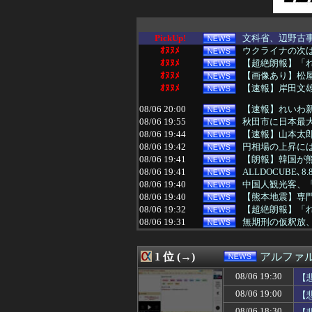
PickUp!
文科省、辺野古事
ｵﾇﾇﾒ
ウクライナの次
ｵﾇﾇﾒ
【超絶朗報】「れ
ｵﾇﾇﾒ
【画像あり】松屋
ｵﾇﾇﾒ
【速報】岸田文雄
08/06 20:00
【速報】れいわ
08/06 19:55
秋田市に日本最大
08/06 19:44
【速報】山本太郎
08/06 19:42
円相場の上昇に
08/06 19:41
【朗報】韓国が熊
08/06 19:41
ALLDOCUBE､8.8
08/06 19:40
中国人観光客、
08/06 19:40
【熊本地震】専
08/06 19:32
【超絶朗報】「れ
08/06 19:31
無期刑の仮釈放、2
08/06 19:30
【速報】れいわ
08/06 19:30
「成人向けゲーム
1 位 (→)
アルファ
08/06 19:30
【悲報】『週刊少
08/06 19:30
【卵パック強盗
08/06 19:30
【
08/06 19:29
松のや「ママ応援
08/06 19:00
【
08/06 19:28
れいわ新選組、党
08/06 19:21
【衝撃】吉野家
08/06 18:30