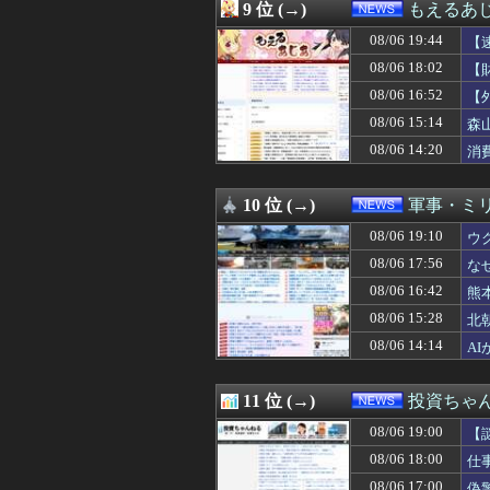
08/06 17:00
【悲報】かもし
9 位 (→)
もえるあじあ
08/06 16:55
韓国の飲食店で「
08/06 19:44
08/06 16:52
【外国人公務員】
【
08/06 16:45
底辺高校出身だ
08/06 18:02
【
08/06 16:45
母がUFOを見た
な
08/06 16:52
【
08/06 16:43
30歳以上でアル
は
08/06 16:42
熊本･八代港で自
08/06 15:14
森
08/06 16:40
経済崩壊の中国・
こ
08/06 14:20
消
08/06 16:38
【悲報】石破茂さ
内
08/06 16:30
【悲報】高市さん
08/06 16:30
【悲報】韓国在
10 位 (→)
軍事・ミ
08/06 16:21
【セール】Kind
08/06 19:10
ウ
08/06 16:12
【衝撃】イオン
08/06 16:11
【知ってた速報】
08/06 17:56
な
08/06 16:10
【ワロタ】トラン
08/06 16:42
熊
08/06 16:09
中国に上陸する台
08/06 16:04
08/06 15:28
日本人女性イン
北
08/06 16:03
【画像】ディズニ
08/06 14:14
A
08/06 16:03
三浪して春から
08/06 16:00
【トイペ】トイ
08/06 16:00
【事件】総額43
11 位 (→)
投資ちゃ
08/06 16:00
【画像あり】松屋
08/06 19:00
【
08/06 16:00
【高市首相】「私
08/06 16:00
アニメ「ヤニねこ
08/06 18:00
仕
08/06 16:00
毎日新聞記者を
08/06 17:00
偽