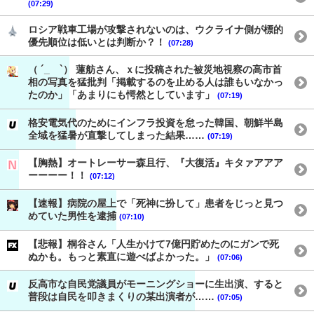
(07:29)
ロシア戦車工場が攻撃されないのは、ウクライナ側が標的
優先順位は低いとは判断か？！
(07:28)
（ ´_ゝ`） 蓮舫さん、ｘに投稿された被災地視察の高市首
相の写真を猛批判「掲載するのを止める人は誰もいなかっ
たのか」「あまりにも愕然としています」
(07:19)
格安電気代のためにインフラ投資を怠った韓国、朝鮮半島
全域を猛暑が直撃してしまった結果……
(07:19)
【胸熱】オートレーサー森且行、『大復活』キタァアアア
ーーーー！！
(07:12)
【速報】病院の屋上で「死神に扮して」患者をじっと見つ
めていた男性を逮捕
(07:10)
【悲報】桐谷さん「人生かけて7億円貯めたのにガンで死
ぬかも。もっと素直に遊べばよかった。」
(07:06)
反高市な自民党議員がモーニングショーに生出演、すると
普段は自民を叩きまくりの某出演者が……
(07:05)