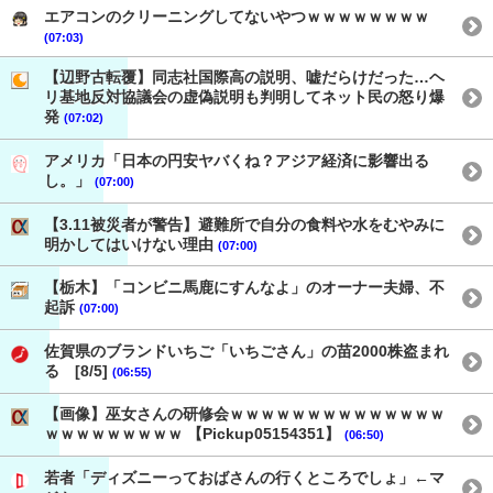
エアコンのクリーニングしてないやつｗｗｗｗｗｗｗｗ
(07:03)
【辺野古転覆】同志社国際高の説明、嘘だらけだった…ヘ
リ基地反対協議会の虚偽説明も判明してネット民の怒り爆
発
(07:02)
アメリカ「日本の円安ヤバくね？アジア経済に影響出る
し。」
(07:00)
【3.11被災者が警告】避難所で自分の食料や水をむやみに
明かしてはいけない理由
(07:00)
【栃木】「コンビニ馬鹿にすんなよ」のオーナー夫婦、不
起訴
(07:00)
佐賀県のブランドいちご「いちごさん」の苗2000株盗まれ
る [8/5]
(06:55)
【画像】巫女さんの研修会ｗｗｗｗｗｗｗｗｗｗｗｗｗｗ
ｗｗｗｗｗｗｗｗｗ 【Pickup05154351】
(06:50)
若者「ディズニーっておばさんの行くところでしょ」←マ