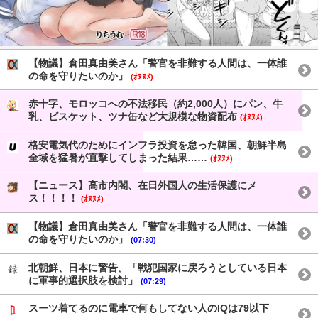
【物議】倉田真由美さん「警官を非難する人間は、一体誰
の命を守りたいのか」
(ｵﾇﾇﾒ)
赤十字、モロッコへの不法移民（約2,000人）にパン、牛
乳、ビスケット、ツナ缶など大規模な物資配布
(ｵﾇﾇﾒ)
格安電気代のためにインフラ投資を怠った韓国、朝鮮半島
全域を猛暑が直撃してしまった結果……
(ｵﾇﾇﾒ)
【ニュース】高市内閣、在日外国人の生活保護にメ
ス！！！！
(ｵﾇﾇﾒ)
【物議】倉田真由美さん「警官を非難する人間は、一体誰
の命を守りたいのか」
(07:30)
北朝鮮、日本に警告。「戦犯国家に戻ろうとしている日本
に軍事的選択肢を検討」
(07:29)
スーツ着てるのに電車で何もしてない人のIQは79以下