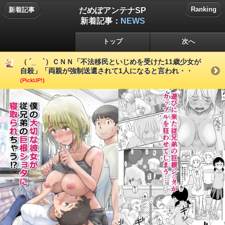
だめぽアンテナSP
Ranking
新着記事
新着記事：
NEWS
トップ
次へ
（ ´_ゝ`）ＣＮＮ「不法移民といじめを受けた11歳少女が
自殺」「両親が強制送還されて1人になると言われ・・
(PickUP!)