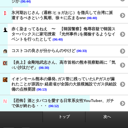
ジか
(06:44)
氷河期おじさん（通称:ヒョガおじ）を徴兵して台湾に派
遣するべきという風潮、徐々に広まるww
(06:40)
赤く染まってるねえ 〜 【韓国警察】侮辱容疑で韓国ス
ターバックスに家宅捜索 ｢光州事件｣を揶揄するようなイ
ベントを行ったとして
(06:40)
コストコの良さが分からんのやけど
(06:33)
【炎上】金剛地武志さん、高市首相の熊本視察動画に「気
○い沙汰だぞ」
(06:30)
イオンモール熊本の爆発､ガス管に残っていたLPガスが漏
れたことが原因か 経産省が全国の大規模施設でガス供給設
備の点検要請
(06:13)
【恐怖】酒とタバコを愛する日常系女性YouTuber、ガチ
で体が終わる・・・
(06:12)
トップ
次へ