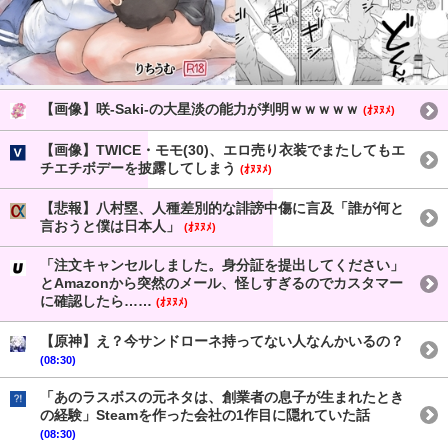
【画像】咲-Saki-の大星淡の能力が判明ｗｗｗｗｗ
(ｵﾇﾇﾒ)
【画像】TWICE・モモ(30)、エロ売り衣装でまたしてもエ
チエチボデーを披露してしまう
(ｵﾇﾇﾒ)
【悲報】八村塁、人種差別的な誹謗中傷に言及「誰が何と
言おうと僕は日本人」
(ｵﾇﾇﾒ)
「注文キャンセルしました。身分証を提出してください」
とAmazonから突然のメール、怪しすぎるのでカスタマー
に確認したら……
(ｵﾇﾇﾒ)
【原神】え？今サンドローネ持ってない人なんかいるの？
(08:30)
「あのラスボスの元ネタは、創業者の息子が生まれたとき
の経験」Steamを作った会社の1作目に隠れていた話
(08:30)