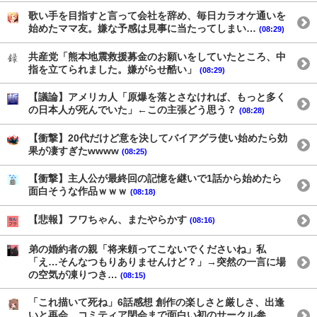
歌い手を目指すと言って会社を辞め、毎日カラオケ通いを
始めたママ友。嫌な予感は見事に当たってしまい…
(08:29)
共産党「熊本地震救援募金のお願いをしていたところ、中
指を立てられました。嫌がらせ酷い」
(08:29)
【議論】アメリカ人「原爆を落とさなければ、もっと多く
の日本人が死んでいた」←この主張どう思う？
(08:28)
【衝撃】20代だけど意を決してバイアグラ使い始めたら効
果が凄すぎたwwww
(08:25)
【衝撃】主人公が最終回の記憶を継いで1話から始めたら
面白そうな作品ｗｗｗ
(08:18)
【悲報】フワちゃん、またやらかす
(08:16)
弟の婚約者の親「将来頼ってこないでくださいね」私
「え…そんなつもりありませんけど？」→突然の一言に場
の空気が凍りつき…
(08:15)
「これ描いて死ね」6話感想 創作の楽しさと厳しさ、出逢
いと再会。コミティア閉会まで面白い初のサークル参