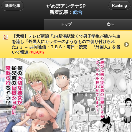
だめぽアンテナSP
Ranking
新着記事
新着記事：
総合
トップ
次へ
【悲報】テレビ新潟「JR新潟駅近くで男子学生が腕から血
を流し『外国人にカッターのようなもので切り付けられ
た』」→ 共同通信・ＴＢＳ・毎日・読売 『外国人』を省
いて報道
(PickUP!)