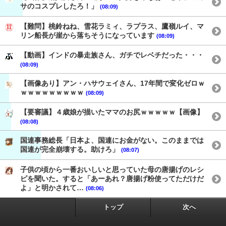
サのコスプレしたろ！」
(08:09)
【難問】桃鈴ねね、雪花ラミィ、ラプラス、鷹嶺ルイ、マ
リン船長が崖から落ちそうになっています
(08:09)
【動画】インドの暴走族さん、ガチでレベチだった・・・
(08:09)
【画像あり】アン・ハサウェイさん、17年間で変化ゼロｗ
ｗｗｗｗｗｗｗｗｗ
(08:09)
【要審議】４歳娘が描いたママのお尻ｗｗｗｗｗ【画像】
(08:08)
国連事務総長「日本よ、国連にお金がない。このままでは
国連が完全崩壊する。助けろ」
(08:07)
子供の頃から一番おいしいと思っていた母の唐揚げのレシ
ピを聞いた。すると「あーあれ？唐揚げ粉使ってただけだ
よ」と明かされて…
(08:06)
トップ
次へ