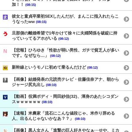
加！！
(08:15)
彼女と童貞卒業初SEXしたんだが、まんこに指入れたらこ
うなったww
(08:15)
旦那側の離婚希望で1年かけて徐々に夫婦関係を破綻に持
っていってるアホがいる
(08:12)
【悲報】ひろゆき「性欲が弱い男性、ガチで貧乏人が多い
です。なぜなら…」
(08:12)
新幹線というモノに初めて乗るんだけど
(08:12)
【画像】結婚発表の元読売テレビ・佐藤佳奈アナ、朝から
ジャージ尻丸出し
(08:10)
【動画】役満ボディ・岡田紗佳(32)、渾身のあたシコダン
スｗｗｗｗｗｗ
(08:10)
【速報】米農家「流石にこんな値段じゃ、米作り辞める
人、出るんじゃないかなあ？？」
(08:10)
【画像】黒人女さん「進撃の巨人好きやなぁ···せや、ミカ