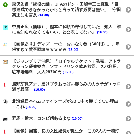
森保監督「続投の謎」 JFAのドン・田嶋幸三に直撃 「目
標達成できなかったからと言って消す必要は無い」 守田
英正にも言及
(16:00)
中居正広（無職）、熊本に多額の寄付していた。知人「誰
にも知られなくてもいい、と公表してない」
(16:00)
【画像あり】ディズニーの「おいなり巻（600円）」、卑
猥すぎて賛否両論ｗｗｗｗｗ
(16:00)
【ジャングリア沖縄】「ロイヤルチケット」発売、アトラ
クション優先案内、ソフトドリンク飲み放題、スパ利用、
駐車場無料…大人29700円
(16:00)
浦野芽良アナ、透けブラおっぱい膨らみのカタチがエッロ
過ぎ最高！
(16:00)
北海道日本ハムファイターズがSBに中々勝ててない理由
←これ
(16:00)
群馬・栃木←コンビ感あるよな
(16:00)
【画像】国連、初の女性総長が誕生か この2人の一騎打