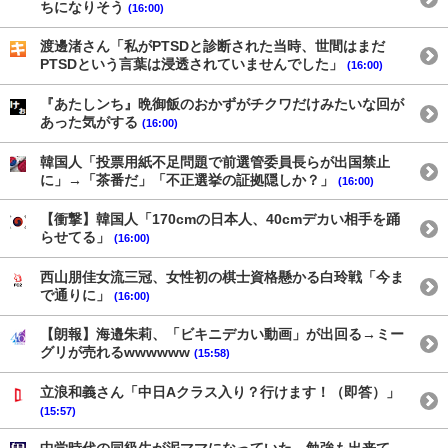
ちになりそう
(16:00)
渡邊渚さん「私がPTSDと診断された当時、世間はまだ
PTSDという言葉は浸透されていませんでした」
(16:00)
『あたしンち』晩御飯のおかずがチクワだけみたいな回が
あった気がする
(16:00)
韓国人「投票用紙不足問題で前選管委員長らが出国禁止
に」→「茶番だ」「不正選挙の証拠隠しか？」
(16:00)
【衝撃】韓国人「170cmの日本人、40cmデカい相手を踊
らせてる」
(16:00)
西山朋佳女流三冠、女性初の棋士資格懸かる白玲戦「今ま
で通りに」
(16:00)
【朗報】海邉朱莉、「ビキニデカい動画」が出回る→ミー
グリが売れるwwwwww
(15:58)
立浪和義さん「中日Aクラス入り？行けます！（即答）」
(15:57)
中学時代の同級生が泥ママになっていた。勉強も出来て、