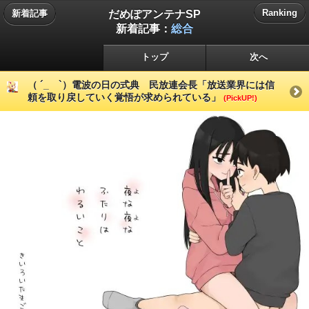
だめぽアンテナSP
Ranking
新着記事
新着記事：
総合
トップ
次へ
（ ´_ゝ`）電波の日の式典 民放連会長「放送業界には信
頼を取り戻していく覚悟が求められている」
(PickUP!)