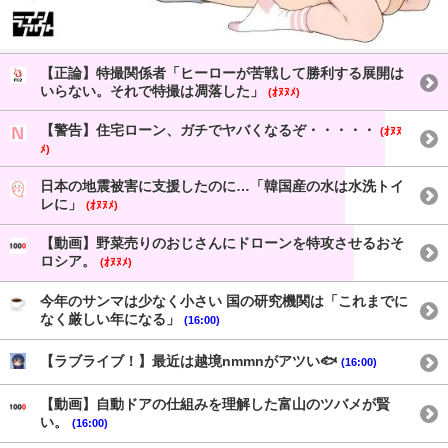
【正論】特撮関係者「ヒーローが苦戦して勝利する展開は
いらない。それで特撮は凋落した」
(ｵﾇﾇﾒ)
【警告】住宅ローン、ガチでヤバくなるぞ・・・・・
(ｵﾇﾇ
ﾒ)
日本の地震被害に支援したのに…「韓国産の水は水洗トイ
レに」
(ｵﾇﾇﾒ)
【動画】野菜売りのおじさんにドローンを特攻させるおそ
ロシア。
(ｵﾇﾇﾒ)
今年のサンマは少なく小さい 国の研究機関は「これまでに
なく厳しい年になる」
(16:00)
【ラブライブ！】最近は越境nmmnがアツい🐟
(16:00)
【動画】自動ドアの仕組みを理解した富山のツバメが賢
い。
(16:00)