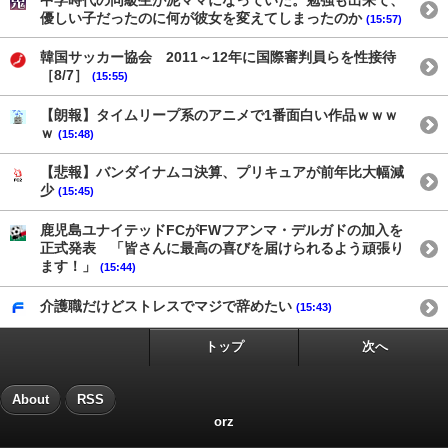
優しい子だったのに何が彼女を変えてしまったのか
(15:57)
韓国サッカー協会 2011～12年に国際審判員らを性接待
［8/7］
(15:55)
【朗報】タイムリープ系のアニメで1番面白い作品ｗｗｗ
ｗ
(15:48)
【悲報】バンダイナムコ決算、プリキュアが前年比大幅減
少
(15:45)
鹿児島ユナイテッドFCがFWフアンマ・デルガドの加入を
正式発表 「皆さんに最高の喜びを届けられるよう頑張り
ます！」
(15:44)
介護職だけどストレスでマジで辞めたい
(15:43)
トップ
次へ
About
RSS
orz