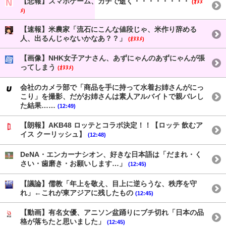
【悲報】スマホゲーム、ガチで逝く・・・・・・・・
(ｵﾇﾇ
ﾒ)
【速報】米農家「流石にこんな値段じゃ、米作り辞める
人、出るんじゃないかなあ？？」
(ｵﾇﾇﾒ)
【画像】NHK女子アナさん、あずにゃんのあずにゃんが張
ってしまう
(ｵﾇﾇﾒ)
会社のカメラ部で「商品を手に持って水着お姉さんがにっ
こり」を撮影、だがお姉さんは素人アルバイトで親バレし
た結果……
(12:49)
【朗報】AKB48 ロッテとコラボ決定！！【ロッテ 飲むア
イス クーリッシュ】
(12:48)
DeNA・エンカーナシオン、好きな日本語は「だまれ・く
さい・歯磨き・お願いします…」
(12:45)
【議論】儒教「年上を敬え、目上に逆らうな、秩序を守
れ」←これが東アジアに残したもの
(12:45)
【動画】有名女優、アニソン盆踊りにブチ切れ「日本の品
格が落ちたと思いました」
(12:45)