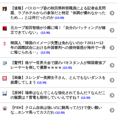
【速報】バスローブ姿の秋田県幹部職員による記者会見問
題、ラブホテルからの参加だと特定「体調が優れなかった
ため...」とは何だったのか
(12:40)
元カープ前田智徳が小園に喝！「自分のバッティングが確
立できていない」
(12:36)
韓国人「韓国のイメージ失墜は免れないのか？2011〜12
年の国際試合における外国審判への接待疑惑が海外で一斉
に報じられる‥」
(12:35)
【驚愕】格ゲー世界大会で謎のパキスタン人が韓国最強プ
レーヤーを倒して優勝ｗｗｗｗ
(12:35)
【画像】スレンダー美脚女子さん、とんでもないダンスを
披露してしまう
(12:34)
【原神】瑞希はなんでこんな強化されてるんだ？なんだこ
の寵愛は？雷電も期待していいんですね？
(12:30)
【FEH】クロム自体は強いのに騎馬ってだけで使い難い
な…ホンマ馬ってカスだわ
(12:30)