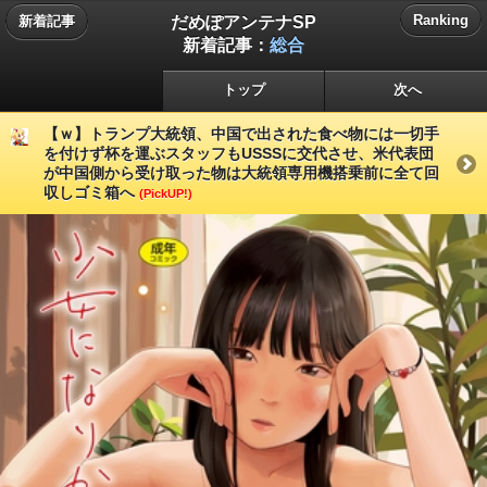
だめぽアンテナSP
Ranking
新着記事
新着記事：
総合
トップ
次へ
【ｗ】トランプ大統領、中国で出された食べ物には一切手
を付けず杯を運ぶスタッフもUSSSに交代させ、米代表団
が中国側から受け取った物は大統領専用機搭乗前に全て回
収しゴミ箱へ
(PickUP!)