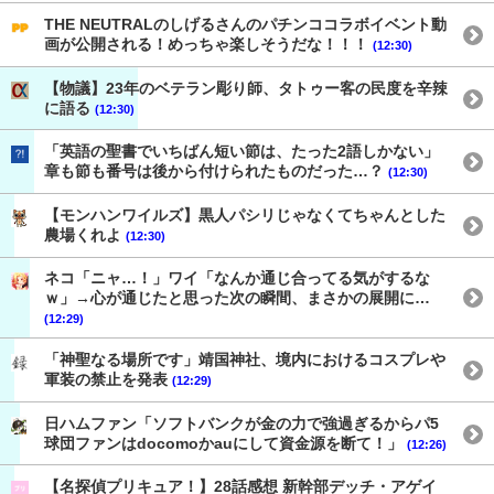
THE NEUTRALのしげるさんのパチンココラボイベント動
画が公開される！めっちゃ楽しそうだな！！！
(12:30)
【物議】23年のベテラン彫り師、タトゥー客の民度を辛辣
に語る
(12:30)
「英語の聖書でいちばん短い節は、たった2語しかない」
章も節も番号は後から付けられたものだった…？
(12:30)
【モンハンワイルズ】黒人パシリじゃなくてちゃんとした
農場くれよ
(12:30)
ネコ「ニャ…！」ワイ「なんか通じ合ってる気がするな
ｗ」→心が通じたと思った次の瞬間、まさかの展開に…
(12:29)
「神聖なる場所です」靖国神社、境内におけるコスプレや
軍装の禁止を発表
(12:29)
日ハムファン「ソフトバンクが金の力で強過ぎるからパ5
球団ファンはdocomoかauにして資金源を断て！」
(12:26)
【名探偵プリキュア！】28話感想 新幹部デッチ・アゲイ