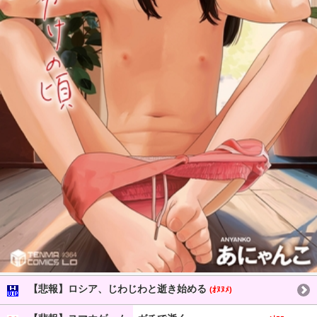
【悲報】ロシア、じわじわと逝き始める
(ｵﾇﾇﾒ)