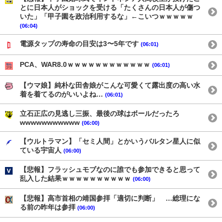
とに日本人がショックを受ける「たくさんの日本人が傷つ
いた」「甲子園を政治利用するな」←こいつｗｗｗｗｗ
(06:04)
電源タップの寿命の目安は3〜5年です
(06:01)
PCA、WAR8.0ｗｗｗｗｗｗｗｗｗｗｗｗ
(06:01)
【ウマ娘】純朴な田舎娘がこんな可愛くて露出度の高い水
着を着てるのがいいよね…
(06:01)
立石正広の見逃し三振、最後の球はボールだったろ
wwwwwwwwwww
(06:00)
【ウルトラマン】「セミ人間」とかいうバルタン星人に似
ている宇宙人
(06:00)
【悲報】フラッシュモブなのに誰でも参加できると思って
乱入した結果ｗｗｗｗｗｗｗｗｗｗ
(06:00)
【悲報】高市首相の靖国参拝「適切に判断」 …総理にな
る前の昨年は参拝
(06:00)