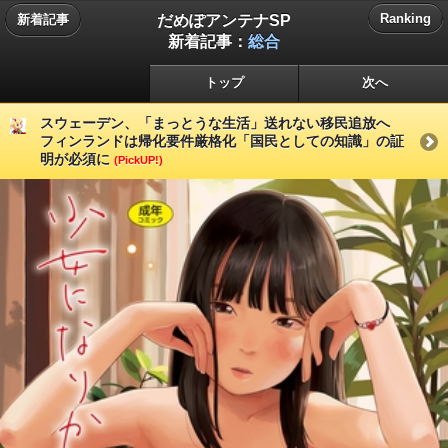
だめぽアンテナSP
Ranking
新着記事
新着記事：
総合
トップ
次へ
スウェーデン、「まっとうな生活」送れない移民追放へ
フィンランドは帰化要件厳格化「国民としての知識」の証
明が必須に
(PickUP!)