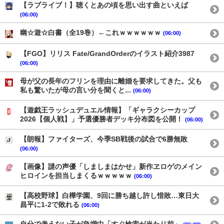
【ラブライブ！】聴くとあの頃を思い出す曲といえば
(06:00)
幽☆遊☆白書（全19巻）←これｗｗｗｗｗｗ
(06:00)
【FGO】リリス Fate/GrandOrderのイラスト紹介3987
(06:00)
母が父の長年のフリンを理由に離婚を要求してきた。父も
私も驚いたが母の言い分を聞くと...
(06:00)
【遊戯王ラッシュデュエル情報】「ギャラクシーカップ
2026【個人戦】」予選優勝者デッキ分布図を公開！
(06:00)
【朗報】ファイターズ、今季SB戦後の試合で6勝無敗
(06:00)
【画像】謎の声優「しましまはかせ」新作ヱロゲのメイン
ヒロインを担当しまくるｗｗｗｗｗ
(06:00)
【高校野球】白樺学園、9回に勝ち越し許し惜敗…東日大
昌平に1-2で敗れる
(06:00)