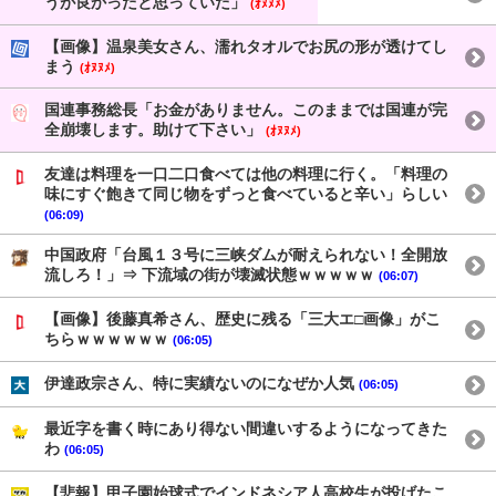
うが良かったと思っていた」
(ｵﾇﾇﾒ)
【画像】温泉美女さん、濡れタオルでお尻の形が透けてし
まう
(ｵﾇﾇﾒ)
国連事務総長「お金がありません。このままでは国連が完
全崩壊します。助けて下さい」
(ｵﾇﾇﾒ)
友達は料理を一口二口食べては他の料理に行く。「料理の
味にすぐ飽きて同じ物をずっと食べていると辛い」らしい
(06:09)
中国政府「台風１３号に三峡ダムが耐えられない！全開放
流しろ！」⇒ 下流域の街が壊滅状態ｗｗｗｗｗ
(06:07)
【画像】後藤真希さん、歴史に残る「三大エ□画像」がこ
ちらｗｗｗｗｗｗ
(06:05)
伊達政宗さん、特に実績ないのになぜか人気
(06:05)
最近字を書く時にあり得ない間違いするようになってきた
わ
(06:05)
【悲報】甲子園始球式でインドネシア人高校生が投げたこ