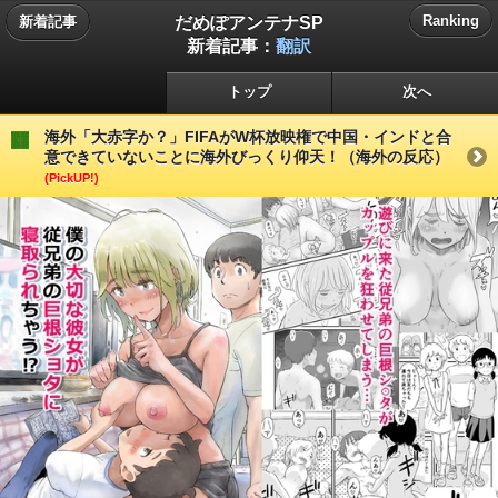
だめぽアンテナSP
Ranking
新着記事
新着記事：
翻訳
トップ
次へ
海外「大赤字か？」FIFAがW杯放映権で中国・インドと合
意できていないことに海外びっくり仰天！（海外の反応）
(PickUP!)