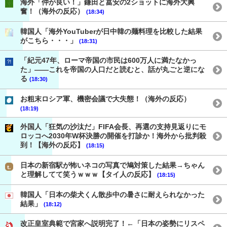
海外「仲が良い！」鎌田と冨安の2ショットに海外大興
奮！（海外の反応）
(18:34)
韓国人「海外YouTuberが日中韓の麺料理を比較した結果
がこちら・・・」
(18:31)
「紀元47年、ローマ帝国の市民は600万人に満たなかっ
た」——これを帝国の人口だと読むと、話が丸ごと逆にな
る
(18:30)
お粗末ロシア軍、機密会議で大失態！（海外の反応）
(18:19)
外国人「狂気の沙汰だ」FIFA会長、再選の支持見返りにモ
ロッコへ2030年W杯決勝の開催を打診か！海外から批判殺
到！【海外の反応】
(18:15)
日本の新宿駅が怖いネコの写真で鳩対策した結果→ちゃん
と理解してて笑うｗｗｗ【タイ人の反応】
(18:15)
韓国人「日本の柴犬くん散歩中の暑さに耐えられなかった
結果」
(18:12)
改正皇室典範で宮家へ説明完了！←「日本の姿勢にリスペ