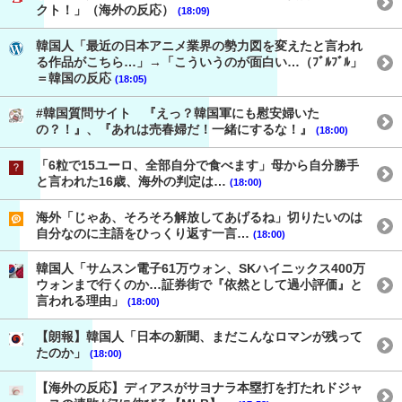
クト！」（海外の反応）
(18:09)
韓国人「最近の日本アニメ業界の勢力図を変えたと言われ
る作品がこちら…」→「こういうのが面白い…（ﾌﾞﾙﾌﾞﾙ」
＝韓国の反応
(18:05)
#韓国質問サイト 『えっ？韓国軍にも慰安婦いた
の？！』、『あれは売春婦だ！一緒にするな！』
(18:00)
「6粒で15ユーロ、全部自分で食べます」母から自分勝手
と言われた16歳、海外の判定は…
(18:00)
海外「じゃあ、そろそろ解放してあげるね」切りたいのは
自分なのに主語をひっくり返す一言…
(18:00)
韓国人「サムスン電子61万ウォン、SKハイニックス400万
ウォンまで行くのか…証券街で『依然として過小評価』と
言われる理由」
(18:00)
【朗報】韓国人「日本の新聞、まだこんなロマンが残って
たのか」
(18:00)
【海外の反応】ディアスがサヨナラ本塁打を打たれドジャ