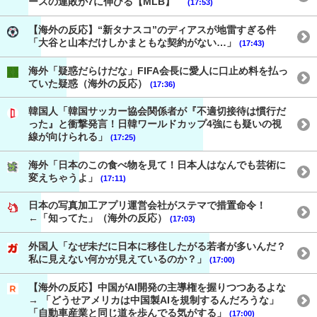
ースの連敗が7に伸びる【MLB】
(17:53)
【海外の反応】“新タナスコ”のディアスが地雷すぎる件
「大谷と山本だけしかまともな契約がない…」
(17:43)
海外「疑惑だらけだな」FIFA会長に愛人に口止め料を払っ
ていた疑惑（海外の反応）
(17:36)
韓国人「韓国サッカー協会関係者が『不適切接待は慣行だ
った』と衝撃発言！日韓ワールドカップ4強にも疑いの視
線が向けられる」
(17:25)
海外「日本のこの食べ物を見て！日本人はなんでも芸術に
変えちゃうよ」
(17:11)
日本の写真加工アプリ運営会社がステマで措置命令！
←「知ってた」（海外の反応）
(17:03)
外国人「なぜ未だに日本に移住したがる若者が多いんだ？
私に見えない何かが見えているのか？」
(17:00)
【海外の反応】中国がAI開発の主導権を握りつつあるよな
→ 「どうせアメリカは中国製AIを規制するんだろうな」
「自動車産業と同じ道を歩んでる気がする」
(17:00)