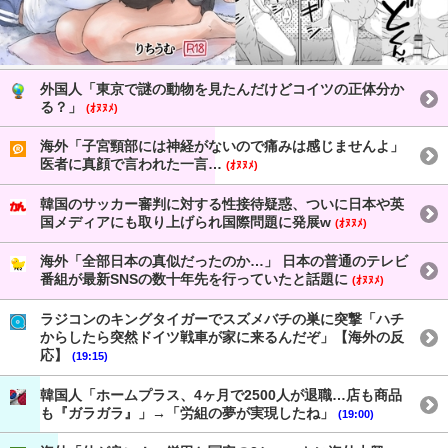
外国人「東京で謎の動物を見たんだけどコイツの正体分か
る？」
(ｵﾇﾇﾒ)
海外「子宮頸部には神経がないので痛みは感じませんよ」
医者に真顔で言われた一言…
(ｵﾇﾇﾒ)
韓国のサッカー審判に対する性接待疑惑、ついに日本や英
国メディアにも取り上げられ国際問題に発展w
(ｵﾇﾇﾒ)
海外「全部日本の真似だったのか…」 日本の普通のテレビ
番組が最新SNSの数十年先を行っていたと話題に
(ｵﾇﾇﾒ)
ラジコンのキングタイガーでスズメバチの巣に突撃「ハチ
からしたら突然ドイツ戦車が家に来るんだぞ」【海外の反
応】
(19:15)
韓国人「ホームプラス、4ヶ月で2500人が退職…店も商品
も『ガラガラ』」→「労組の夢が実現したね」
(19:00)