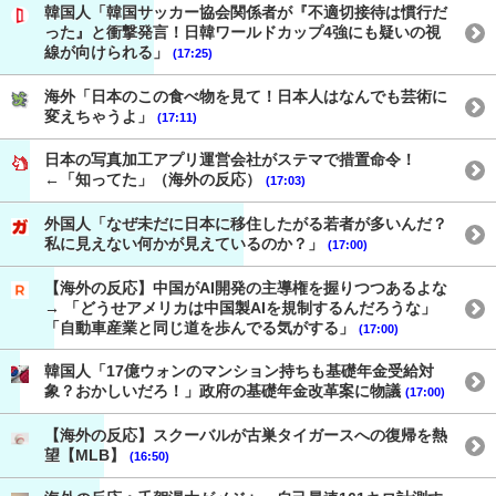
韓国人「韓国サッカー協会関係者が『不適切接待は慣行だ
った』と衝撃発言！日韓ワールドカップ4強にも疑いの視
線が向けられる」
(17:25)
海外「日本のこの食べ物を見て！日本人はなんでも芸術に
変えちゃうよ」
(17:11)
日本の写真加工アプリ運営会社がステマで措置命令！
←「知ってた」（海外の反応）
(17:03)
外国人「なぜ未だに日本に移住したがる若者が多いんだ？
私に見えない何かが見えているのか？」
(17:00)
【海外の反応】中国がAI開発の主導権を握りつつあるよな
→ 「どうせアメリカは中国製AIを規制するんだろうな」
「自動車産業と同じ道を歩んでる気がする」
(17:00)
韓国人「17億ウォンのマンション持ちも基礎年金受給対
象？おかしいだろ！」政府の基礎年金改革案に物議
(17:00)
【海外の反応】スクーバルが古巣タイガースへの復帰を熱
望【MLB】
(16:50)