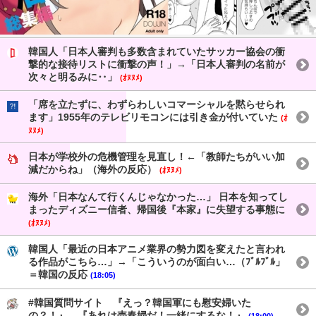
韓国人「日本人審判も多数含まれていたサッカー協会の衝
撃的な接待リストに衝撃の声！」→「日本人審判の名前が
次々と明るみに‥」
(ｵﾇﾇﾒ)
「席を立たずに、わずらわしいコマーシャルを黙らせられ
ます」1955年のテレビリモコンには引き金が付いていた
(ｵ
ﾇﾇﾒ)
日本が学校外の危機管理を見直し！←「教師たちがいい加
減だからね」（海外の反応）
(ｵﾇﾇﾒ)
海外「日本なんて行くんじゃなかった…」 日本を知ってし
まったディズニー信者、帰国後『本家』に失望する事態に
(ｵﾇﾇﾒ)
韓国人「最近の日本アニメ業界の勢力図を変えたと言われ
る作品がこちら…」→「こういうのが面白い…（ﾌﾞﾙﾌﾞﾙ」
＝韓国の反応
(18:05)
#韓国質問サイト 『えっ？韓国軍にも慰安婦いた
の？！』、『あれは売春婦だ！一緒にするな！』
(18:00)