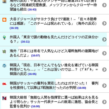
海外の反応：千賀滉大がメジャー自己最速161キロ計測す
るなど2戦連続完璧救援、メッツファンからクローザー待
望論も続出
(16:43)
大谷ドジャースがサヨナラ負けで7連敗！←「佐々木朗希
には感謝」「このチームは呪われている」（海外の反応）
(16:19)
外国人「東京で謎の動物を見たんだけどコイツの正体分か
る？」
(16:11)
海外「日本には有名で人気なんけど入場料無料の遊園地が
あるんだよ」
(16:07)
韓国人「現在、日本でとんでもない進化を遂げている韓国
料理がこちら…」→「これは旨いのでは…？（ﾌﾞﾙﾌﾞﾙ」＝
韓国の反応
(16:05)
韓国がサッカーの審判を買収したのはガチだった！ 審判
を性接待して以降は7戦無敗だったのが判明
(16:00)
韓国大統領「無能な人間を指揮官に選べば結果は火を見る
より明らか」サッカー代表チームの敗退に激怒、協会長と
監督を批判か
(16:00)