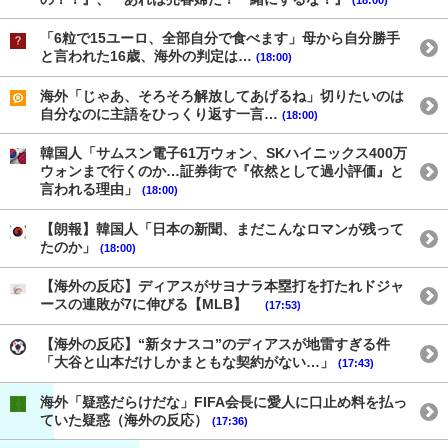
「6粒で15ユーロ、全部自分で食べます」母から自分勝手
と言われた16歳、海外の判定は…
(18:00)
海外「じゃあ、そろそろ解放してあげるね」切りたいのは
自分なのに主語をひっくり返す一言…
(18:00)
韓国人「サムスン電子61万ウォン、SKハイニックス400万
ウォンまで行くのか…証券街で『依然として過小評価』と
言われる理由」
(18:00)
【朗報】韓国人「日本の新聞、まだこんなロマンが残って
たのか」
(18:00)
【海外の反応】ディアスがサヨナラ本塁打を打たれドジャ
ースの連敗が7に伸びる【MLB】
(17:53)
【海外の反応】“新タナスコ”のディアスが地雷すぎる件
「大谷と山本だけしかまともな契約がない…」
(17:43)
海外「疑惑だらけだな」FIFA会長に愛人に口止め料を払っ
ていた疑惑（海外の反応）
(17:36)