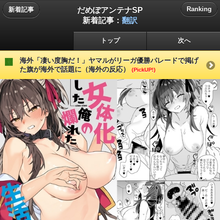
だめぽアンテナSP
Ranking
新着記事
新着記事：
翻訳
トップ
次へ
海外「凄い度胸だ！」ヤマルがリーガ優勝パレードで掲げ
た旗が海外で話題に（海外の反応）
(PickUP!)