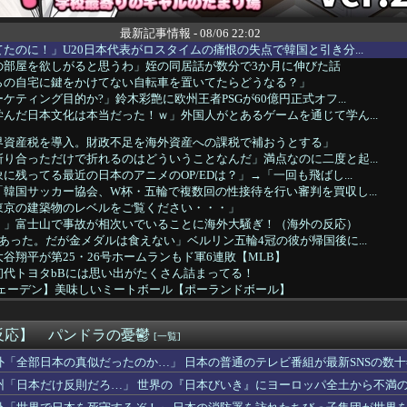
最新記事情報 - 08/06 22:02
たのに！」U20日本代表がロスタイムの痛恨の失点で韓国と引き分...
の部屋を欲しがると思うわ」姪の同居話が数分で3か月に伸びた話
らの自宅に鍵をかけてない自転車を置いてたらどうなる？」
ケティング目的か?」鈴木彩艶に欧州王者PSGが60億円正式オフ...
んだ日本文化は本当だった！ｗ」外国人がとあるゲームを通じて学ん...
界資産税を導入。財政不足を海外資産への課税で補おうとする」
り合っただけで折れるのはどういうことなんだ」満点なのに二度と起...
に残ってる最近の日本のアニメのOP/EDは？」→「一回も飛ばし...
韓国サッカー協会、W杯・五輪で複数回の性接待を行い審判を買収し...
東京の建築物のレベルをご覧ください・・・」
！」富士山で事故が相次いでいることに海外大騒ぎ！（海外の反応）
あった。だが金メダルは食えない」ベルリン五輪4冠の彼が帰国後に...
谷翔平が第25・26号ホームランもド軍6連敗【MLB】
初代トヨタbBには思い出がたくさん詰まってる！
ウェーデン】美味しいミートボール【ポーランドボール】
話だ、手伝え」偏頭痛の彼女を胸に眠らせたまま犬の散歩を断った1...
ット上での中国のプロパガンダ工作ってどれくらいあるんだろうな ...
反応】 パンドラの憂鬱
ンボム、会社車でバス専用車線を走行し罰金」→「たいしたことない...
[一覧]
00回以上聴いたJ-POP、この5曲」
外「全部日本の真似だったのか…」 日本の普通のテレビ番組が最新SNSの数
年W杯は?」韓国サッカーに衝撃的不祥事！W杯予選でレフリーへの...
州「日本だけ反則だろ…」 世界の『日本びいき』にヨーロッパ全土から不満
26号ホームラン、3安打の猛打賞もチームはまさかの6連敗、ドジ...
のアニメどう思う？【海外の反応】