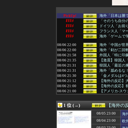
PickUp!
海外「日本は勝て
ｵﾇﾇﾒ
「そのうち自分
ｵﾇﾇﾒ
ドイツ人「お前
ｵﾇﾇﾒ
フランス人「マー
ｵﾇﾇﾒ
海外「ゲームで学
08/06 22:00
海外「中国が世
08/06 22:00
海外「剣が二回斬
08/06 21:58
外国人「特に印象
08/06 21:35
【激震】韓国人「
08/06 21:31
韓国人「最近の
08/06 21:31
海外「舐めるな
08/06 21:30
「金メダルは4つ
08/06 21:12
【海外の反応】大
08/06 21:00
【海外の反応】
08/06 21:00
【アメリカ-ス
08/06 21:00
「20分で終わる
08/06 21:00
【海外の反応】ネ
1 位 (→)
【海外の
08/06 21:00
韓国人「リュ・ス
08/06 21:00
【朗報】韓国人「1
08/05 23:00
海
08/06 20:51
外国人「2002
08/04 23:00
欧
08/06 20:37
大谷翔平が25＆
08/06 20:30
【ヤニねこ】こ
08/03 23:00