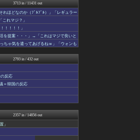
3713 in / 11431 out
Ask Reddit まと...
韓国ニュース反応まとめ
れほどなのか（ﾌﾞﾙﾌﾞﾙ）」「レギュラー
ニチカン！
「これマジ？」
海外の反応スポーツ
世界の憂鬱 海外・韓国の反...
た！！！！！」
フロムOverSS
復活を提案・・・」→「これはマジで良いと
ガラパゴスジャパン - 海...
「やめてくれ、勝っても負けても後味が悪
っちゃ気を遣ってあげるねｗ」「ウォンも
Red4 海外の反応まとめ
韓国ニュース反応まとめ
海外のお前ら 海外の反応
2793 in / 432 out
海外の万国反応記＠海外の反...
海外トークログ
かんにゅー -韓国の反応-
国の反応
韓国ニュース反応まとめ
物議＝韓国の反応
ニチカン！
ワールドサッカーファン 海...
世界の憂鬱 海外・韓国の反...
コリアル
こんなニュースにでくわした
QQQ(海外の反応)
2357 in / 14856 out
Ask Reddit まと...
韓国ニュース反応まとめ
置」
海外さんいらっしゃい 海外...
じゃぽにか反応帳