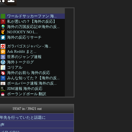
ワールドサッカーファン 海...
私が悪いの？【海外の反応】
海外の万国反応記＠海外の反...
NO FOOTY NO L...
海外の反応リサーチ
ガラパゴスジャパン - 海...
Ask Reddit まと...
世界のジャンプ速報
海外トークログ
コリアル
海外のお前ら 海外の反応
みんな知ってた？【海外の反...
ボールパーク速報 海外の反...
JDM速報 海外の反応
ポーランドボール 翻訳
私が悪いの？【海外の反応】
Red4 海外の反応まとめ
19347 in / 39421 out
韓国ニュース反応まとめ
ニチカン！
十年先を行っていたと話題に
NO FOOTY NO L...
の声
かいこれ！ 海外の反応 コ...
フロムOverSS