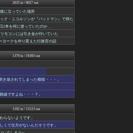
私が悪いの？【海外の反応】
2035 in / 9027 out
Red4 海外の反応まとめ
国後に立っていた場所
Ask Reddit まと...
ニチカン！
ャック・ニコルソンが『バットマン』で得た
JDM速報 海外の反応
1日2本を何に使っていたのか…
海外のお前ら 海外の反応
かんにゅー -韓国の反応-
ビリモコンには引き金が付いていた
ハウメニージャパン！
ューヨークを作り変えた行政官の話
QQQ(海外の反応)
世界はグーチョキパー
ニチカン！
1379 in / 19393 out
Red4 海外の反応まとめ
海外さんいらっしゃい 海外...
ハウメニージャパン！
世界の憂鬱 海外・韓国の反...
に突き放されてしまった模様・・・」
コリアル
海外トークログ
あにめりあ –...
路線ですよね・・・？」
海外のお前ら 海外の反応
海外の万国反応記＠海外の反...
HANO-K
1192 in / 13123 out
ポーランドボール 翻訳
わらないようです」
世界はグーチョキパー
海外の反応スポーツ
しくて仕方がないんだそうです」
ワールドサッカーファン 海...
バレてしまうw