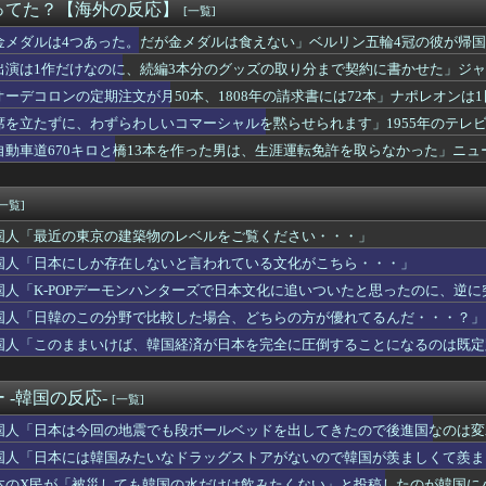
うのが筋」1歳半が投げ込んだ12万円のスマホ、半額提示した母親...
ってた？【海外の反応】
[一覧]
添元東京都知事「日本は外国人労働者の受け入れ準備ができていない...
ど、医者とだけは絶対に結婚しない」その理由が想像と全然違った…
金メダルは4つあった。だが金メダルは食えない」ベルリン五輪4冠の彼が帰
掲示板「原宿、アニメの実写化かよ」
出演は1作だけなのに、続編3本分のグッズの取り分まで契約に書かせた」ジ
30年以上前の日産の高級車は時代を先取りしていた！
額
オーデコロンの定期注文が月50本、1808年の請求書には72本」ナポレオンは
」東京の小学校で教師のうっかりミスで児童が大怪我（海外の反応）
災しても韓国の水だけは飲みたくない」と投稿したのが韓国にバレて...
席を立たずに、わずらわしいコマーシャルを黙らせられます」1955年のテレ
震の政府支援で韓国人が一番不思議に思う事がこれ」
自動車道670キロと橋13本を作った男は、生涯運転免許を取らなかった」ニ
跳び越えたら、牛が固まって動かなくなった闘牛場の映像【海外の反...
職難で日本に殺到！（海外の反応）
掲示板「日本のペンギンがストライキ」
[一覧]
ョン・オルルードって「劣化版・元祖大谷翔平」になれるくらいピッ...
国人「最近の東京の建築物のレベルをご覧ください・・・」
原爆の日を迎える←「世界は全く平和にならない」（海外の反応）
本地震で飲料水1万本送ったら日本人は韓国産の水は〇〇だと言いま...
国人「日本にしか存在しないと言われている文化がこちら・・・」
率7.0%の韓国で日本が韓国人の海外就業先国家で1位に！」→「...
国人「K-POPデーモンハンターズで日本文化に追いついたと思ったのに、逆
いけば、韓国経済が日本を完全に圧倒することになるのは既定路線で...
本と韓国の立場が完全に逆転してしまった模様…」→「日本を笑って...
国人「日韓のこの分野で比較した場合、どちらの方が優れてるんだ・・・？」
メは世界観や設定の作り込みが半端じゃない…！」外国人を夢中にに...
国人「このままいけば、韓国経済が日本を完全に圧倒することになるのは既定
の？」日本で起きた列車とトラックの衝突事故に海外びっくり仰天！...
らの国で異性の服を着てたらどう思われる？」
A」の買収と大規模削減計画が物議！海外ゲーマー「10年間ずっと...
 -韓国の反応-
[一覧]
ツがバカンスに行くよ【ポーランドボール】
国人「日本は今回の地震でも段ボールベッドを出してきたので後進国なのは変
本地震寄付にユーザー反発！（海外の反応）
打も空しく・・・ド軍の6連敗に全米騒然！←「アメリカの勝利だ」...
国人「日本には韓国みたいなドラッグストアがないので韓国が羨ましくて羨ま
だ！」鎌田大地の誕生日にCパレスが投稿した写真に海外大騒ぎ！（...
本のX民が「被災しても韓国の水だけは飲みたくない」と投稿したのが韓国に