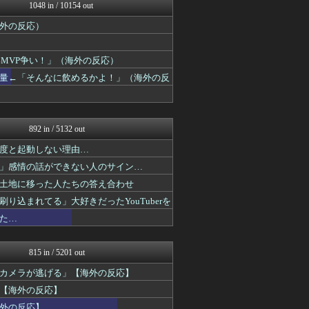
はろわるど
1048 in / 10154 out
海外トークログ
外の反応）
海外の反応リサーチ
海外の万国反応記＠海外の反...
海外さんいらっしゃい 海外...
MVP争い！」（海外の反応）
【海外の反応】 パンドラの...
量←「そんなに飲めるかよ！」（海外の反
ワールドサッカーファン 海...
世界の憂鬱 海外・韓国の反...
NO FOOTY NO L...
ガラパゴスジャパン - 海...
892 in / 5132 out
度と起動しない理由…
」感情の話ができない人のサイン…
土地に移った人たちの答え合わせ
込まれてる」大好きだったYouTuberを
た…
815 in / 5201 out
カメラが逃げる」【海外の反応】
【海外の反応】
外の反応】