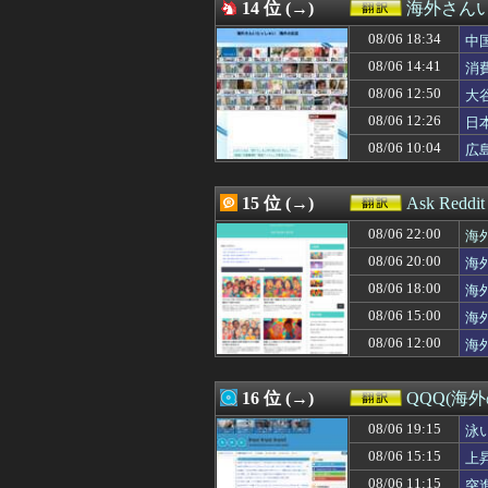
08/05 23:46
14 位 (→)
海外の反応：韓
海外さん
08/05 23:45
韓国人「日本で創
08/06 18:34
中
08/05 23:40
海外「日本の電車
08/05 23:11
08/06 14:41
AI「物の使い
消
08/05 23:02
大阪で起きた警察
08/06 12:50
大
08/05 23:00
海外「全部日本の
08/06 12:26
日
08/05 22:28
海外「まるでトラ
応
08/05 22:20
韓国人「海上自衛
08/06 10:04
広
08/05 22:15
外国人「2026
08/05 22:00
インド人「日本の
15 位 (→)
Ask Redd
08/06 22:00
海
08/06 20:00
海
08/06 18:00
海
08/06 15:00
海
見
08/06 12:00
海
16 位 (→)
QQQ(海
08/06 19:15
泳
08/06 15:15
上
08/06 11:15
突