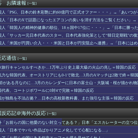
応 お隣速報
[一覧]
は州の所得税を払わなくていいので、と言われた」税金の安い土地に...
ワールドカップ…イランがアメリカのロッカールームに残した手紙が...
国人「PSG、日本の鈴木彩艶に約60億円で正式オファー・・・」→「あいつがそ
掲示板「日本のスーパー、この売り場だけ異世界」
して出れるとは思わないけど、それでもやっぱり羨ましいね」
国人「日本のXで話題になったエアコンの臭いを消す方法をご覧ください」→
朗希のやり取りにMLBファン騒然！←「日本人選手の交流はほっこ...
年に現代の機械化部隊がタイムスリップした結果がこちらです」→「...
国人「韓国人の精神的健康の順位、18ヵ国中17位に・・・」→「日本に勝っ
たのに放送後すぐ話題から消えてしまったアニメ【海外の反応】
国人「サッカー元日本代表のスター、日本代表強化策として“韓日定期戦”の
経済やばい説。日本円の安定化に取り組んだのもこれが原因か？」
う」「今すぐやったらガチでボコられるだろうね 10年後にやらないか？」
国人「米国が円買い介入・・・米国と日本が円安阻止へ連携」→「日本にはめ
市首相「外国人に対してフレンドリーでないイメージを避けたい」 ...
」
ってくれ・・・」
ンウク、最近金欠なのか？」→SKテレコムの“病みつき広告”が瞬...
4千万円を恐喝した日本人の手口に海外びっくり仰天！（海外の反応）
反応通信
[一覧]
ヤバい作品ばかりアニメ化してて心配になる…」
国株式の暴落で失ったとんでもない規模の国民年金の金額がこちら…...
本旅行キャンセルすべきか…1万年ぶり史上最大級の火山の兆し＝韓国の反応
韓国みたいなドラッグストアがないので韓国が羨ましくて羨ましくて...
気力な韓国代表、オーストリアにも0-1で敗北…3月のAマッチは2敗で終＝韓
ンス、チェコ戦の変数を語る『高地＋雨＝ボールが速くなる』」
掲示板「日本の新監督、名前がずるい」
.1節がある月なのに…3月のカレンダーに日本の富士山・大阪城・桜が描かれ
な！」FIFA会長を批判した元名選手に海外から猛反発！（海外の...
国代表、コートジボワールに0対4で完敗＝韓国の反応
織19名が一斉検挙される！カンボジアからカザフスタンへ拠点を移...
国が独島を不法占拠？…日本の高校新教科書、また強引な主張＝韓国の反応
Pデーモンハンターズで日本文化に追いついたと思ったのに、逆に突...
すべき！」日本のUS-2飛行艇が消防車とのレースで見せた驚異の...
に雷が落ちて画面が真っ白に「ロケット、大丈夫なの……？」【海外...
国反応記＠海外の反応
[一覧]
あれで科学を好きになった。でも科学は爆発しなきゃダメって刷り込...
を性犯罪に遭わせ、塩酸をかける」いじめ被害家族が脅迫される事件...
外「お前らの国に他愛のない対立ってある？」日本「エスカレーターの立つ位
る損得に世界が騒然！←「不公平だろ」（海外の反応）
国人「日本でヤバい作品ばかりアニメ化してて心配になる…」
日本代表、9月の親善試合の相手が確定！」 中国人「今までは実質...
シア「お前らの国にある似非エッフェル塔を見せてくれ！」