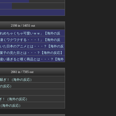
Red4 海外の反応まとめ
ハウメニージャパン！
海外トークログ
韓国ニュース反応まとめ
ニチカン！
海外のお前ら 海外の反応
2198 in / 14051 out
海外の反応スポーツ
マニア・オブ・フットボール...
れめちゃくちゃ可愛いｗｗ」【海外の反
ポーランドボール 翻訳
凄くワクワクする・・・！」【海外の反
海外さんいらっしゃい 海外...
いた日本のアニメとは・・・？【海外の反
海外のお前ら 海外の反応
世界の憂鬱 海外・韓国の反...
菓子の見た目とは・・・？【海外の反応】
NO FOOTY NO L...
違い過ぎると嘆く商品とは・・・？【海外
コリアル
みんな知ってた？【海外の反...
ハウメニージャパン！
2061 in / 7595 out
海外さんいらっしゃい 海外...
海外の反応リサーチ
騒ぎ！（海外の反応）
タイの反応 タイコエ
外の反応）
海外の万国反応記＠海外の反...
ワールドサッカーファン 海...
アニメリアクト
ぎ！（海外の反応）
海外トークログ
（海外の反応）
日本と韓国は敵か？味方か？...
ガラパゴスジャパン - 海...