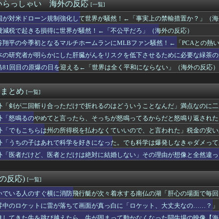
国が防衛白書の竹島記述に抗議
いらっしゃい 海外の反応
[一覧]
業100年を迎えたパンケーキ屋のクオリティをご覧ください…」→...
国が対米ドローン規制強化して世界が騒然！←「事実上の禁輸措置か？」（海
旅で最高に気分を上げてくれるものがコレ！」→「分かるよ、凄くワ...
方を真剣に間違えてる人間を生成してみたｗｗｗｗ」
費減税で起きる損得に世界が騒然！←「不公平だろ」（海外の反応）
官による発砲に世界が騒然！←「日本がアメリカ化してきている」（...
谷翔平の今季初となるマルチホームランにMLBファン騒然！←「PCAとの熱い
真似だったのか…」 日本の普通のテレビ番組が最新SNSの数十年...
本の研究者が明らかにした肝臓がんをリスクを低下させるために必要な緑茶の
ンプ」FIFAがW杯開催都市と結んだ約束を守らないことに海外大...
）
隊護衛艦ちょうかいによるトマホーク巡航ミサイルの実射試験に韓国...
島81回目の原爆の日を迎える←「世界は全く平和にならない」（海外の反応）
年バロンドールは誰が受賞すべき?」エンバペ、今季無冠でも初受賞...
電車でポイ捨てして大騒ぎするインド人観光客…見ていて恥ずかしく...
it まとめ
[一覧]
外「剣が二回斬り合っただけで折れるのはどういうことなんだ」満点なのに二
外「怒鳴るのやめてと言ったら、そっちが怒鳴ってるからだと怒鳴り返された
外「でもこちらは州の所得税を払わなくていいので、と言われた」税金の安い
外「うちの子はあれで科学を好きになった。でも科学は爆発しなきゃダメって刷り
なくなった日
外「医者だけど、医者とだけは絶対に結婚しない」その理由が想像と全然違っ
外の反応)
[一覧]
いでいる人のすぐ横に消防飛行艇が次々着水する南仏の湖「肝心の場面で毎回
昇中のロケットに雷が落ちて画面が真っ白に「ロケット、大丈夫なの……？」
進してきた牛を跳び越えたら、牛が固まって動かなくなった闘牛場の映像【海