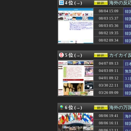
4 位 (→)
海外の反
08/06 18:00
海外「でもこちら
08/06 18:00
韓国人「敵国での
08/04 15:09
韓
08/06 18:00
【朗報】韓国の
と
08/03 15:37
韓
08/06 17:47
今永昇太と佐々木
08/03 05:36
08/06 17:25
韓国人「1592
韓
08/06 17:16
期待値は凄かっ
08/02 19:35
韓
08/06 17:00
海外「アメリカ
思
08/02 09:34
韓
08/06 17:00
【海外の反応】高
い
救
08/06 17:00
韓国人「チ・チャ
08/06 16:46
海外「嘘だろ」
5 位 (→)
カイカイ
08/06 16:11
韓国人「日本で
08/06 16:05
韓国人「韓国が韓
04/07 09:13
日
08/06 16:00
韓国人「日本には
04/03 09:11
無
08/06 16:00
韓国人「イ・ヨ
04/01 09:12
08/06 16:00
【衝撃】韓国の
3
08/06 15:49
海外「お前が言う
03/30 22:11
韓
08/06 15:35
韓国人「韓国人組
03/26 09:09
韓
08/06 15:31
韓国人「K-PO
08/06 15:30
「アメリカも導入
08/06 15:15
上昇中のロケット
6 位 (→)
海外の万
08/06 15:00
海外「うちの子は
08/06 15:00
韓国人「お前の娘
08/06 19:41
海
08/06 14:41
消費減税で起き
08/06 16:11
韓
08/06 14:31
中国人「サッカー
08/06 12:11
ロ