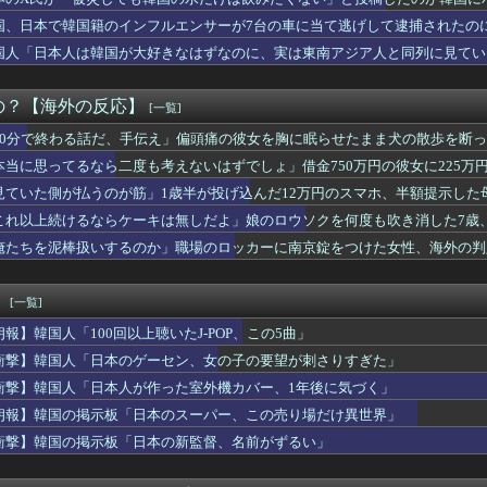
わずらわしいコマーシャルを黙らせられます」1955年のテレビリ...
」冨安健洋、クリスタルパレス加入が決定的に！メディカル検査をパ...
国、日本で韓国籍のインフルエンサーが7台の車に当て逃げして逮捕されたの
売Galaxy Z Foldが売り切れちゃった理由」
つけて責任転嫁
国人「日本人は韓国が大好きなはずなのに、実は東南アジア人と同列に見てい
本で帰化後に在留カードを要求されて断ったときの反応は大抵これだ」
ならケーキは無しだよ」娘のロウソクを何度も吹き消した7歳、その...
韓国、100年ぶりに日本の最高気温を超えた」「大変なことだ」
の？【海外の反応】
[一覧]
027年に次世代ハイブリッドバッテリーを導入へ！最大1000...
20分で終わる話だ、手伝え」偏頭痛の彼女を胸に眠らせたまま犬の散歩を断っ
5号・26号マルチホームランの大活躍！」→「日本人打者はあんな...
受付で自分の名前が言えなかった」人生で一番痛かったものを聞いた...
本当に思ってるなら二度も考えないはずでしょ」借金750万円の彼女に225万
東の女性がヒジャブで隠されているのは彼女たちが完璧な美しさを備...
見ていた側が払うのが筋」1歳半が投げ込んだ12万円のスマホ、半額提示した
太から打った第25号先頭打者ホームランに全米騒然！←「トモダチ...
えている」東京で防災グッズの売り上げが急増したことに海外興味津...
これ以上続けるならケーキは無しだよ」娘のロウソクを何度も吹き消した7歳
籍のインフルエンサーが7台の車に当て逃げして逮捕されたのに「ま...
俺たちを泥棒扱いするのか」職場のロッカーに南京錠をつけた女性、海外の判
日本から軽トラックを輸入するための手続きを教えるぞ！
帰！」冨安健洋のCパレス移籍が決定的になって海外大興奮！（海外...
今永から弾丸ライナー25号先頭打者ホームラン！ 海外の反応
！
[一覧]
モヤさまが面白い！息子さんですか？えええええっ？？？」
朗報】韓国人「100回以上聴いたJ-POP、この5曲」
の1試合2本！第26号2ランにMLBファン騒然！←「美しい！」...
本の驚くべき清潔さに世界が感嘆！「日本人は無臭」の噂をめぐる海...
衝撃】韓国人「日本のゲーセン、女の子の要望が刺さりすぎた」
太から第25号先頭打者ホームラン！←「GOAT」（海外の反応）
衝撃】韓国人「日本人が作った室外機カバー、1年後に気づく」
メリカに対してとても良いことを言ってくれているぞ！アメリカの良...
朗報】韓国の掲示板「日本のスーパー、この売り場だけ異世界」
木の影響でLAの赤ちゃんの名前に変化は起きている？←「さすがに...
ン-ソ連】内陸国は大変だよ【ポーランドボール】
衝撃】韓国の掲示板「日本の新監督、名前がずるい」
のお菓子を味わった外国人の素直なリアクションがこちら・・・」
『1年半不在だった駐韓アメリカ大使が韓国系になったぞ！』、『典...