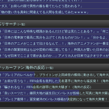
隆がミゲル・バルガスの髪の毛で遊ぶｗｗｗｗ → 「Wソックスの...
高市早苗ちゃんは北朝鮮の金正恩と比較され完敗しました」
ナダ人「お前らの国で異性の服を着てたらどう思われる？」
本が密かに韓国からパクっているものがこちら…」→「これは言い訳...
I「物の使い方を真剣に間違えてる人間を生成してみたｗｗｗｗ」
X、史上最も華やかな株式市場デビュー！FOMOと高評価の間で揺...
掲示板「大谷、軽く当てただけなのに」
最高だ」今永昇太が明かした好調の原因に海外大騒ぎ！（海外の反応）
応リサーチ
[一覧]
ンモンスター内部にサインを残す様子にMLBファン騒然！←「歴史...
永昇太、好調の秘訣はスマホ画面だとイマナガ節を炸裂「NPBでは...
外「日本にはこんな特殊な標識があるんだけど皆は見たことある？」→「何こ
-モロッコ】心配する理由はこれだけ…？【ポーランドボール】
】
外「日本の電車旅で最高に気分を上げてくれるものがコレ！」→「分かるよ、
となるマルチホームランにMLBファン騒然！←「PCAとの熱いM...
】
外「日本のアニメがここまで泣けるなんて…！」海外のアニメファンが一番泣
わらない」NHK職員が番組出演者から性被害（海外の反応）
】
アジア地域で最も高い結婚率と出生率を維持している理由に韓国人が...
外「日本の製菓技術はもはや芸術の域に達してる！」外国人が驚いた日本のお
くれ」上田綺世、ブライトン移籍が浮上！三笘薫との日本代表ホット...
外「なぜ日米でここまで差があるのか…」アメリカ人が日米ではクオリティが
この分野で比較した場合、どちらの方が優れてるんだ・・・？」
反応】
期注文が月50本、1808年の請求書には72本」ナポレオンは...
中頑張る日本のエアコン設置業者さんは凄いです」
サッカーファン 海外の反応
[一覧]
らかにした肝臓がんをリスクを低下させるために必要な緑茶の量←「...
んな特殊な標識があるんだけど皆は見たことある？」→「何これめち...
外「プレミアのレベルか？」ブライトンが上田綺世の獲得に動き出して海外大
韓国人男性が急増「日本の女性は優しい」【タイ人の反応】
外「お前が言うな！」FIFA会長を批判した元名選手に海外から猛反発！（海
の国にある似非エッフェル塔を見せてくれ！」
外「騙されるな！」FIFA会長の謝罪に海外大騒ぎ！（海外の反応）
！」FIFA会長の謝罪に海外大騒ぎ！（海外の反応）
とってのマジで笑える日本アニメ教えて」
外「良いスーツだ！」鎌田大地の誕生日にCパレスが投稿した写真に海外大騒
われた日本に対する最新の好感度調査の結果がこちら…」→「どうし...
外「プレミア復帰！」冨安健洋のCパレス移籍が決定的になって海外大興奮！
 『広島は今でも放射能まみれだよねww』、『放射能は炎で燃え尽...
が大学ウェブサイトのコードに『六四天安門』を埋め込んで懲戒処分...