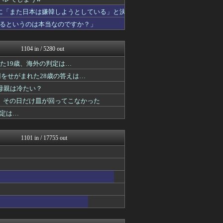
みんな知ってた？【海外の反...
NO FOOTY NO L...
に「また日本は嫌韓しようとしている」と決
ハウメニージャパン！
るというのは本当なのですか？」
ガラパゴスジャパン - 海...
私が悪いの？【海外の反応】
ハナミズキの韓国ブログ[海...
1104 in / 5280 out
世界の憂鬱 海外・韓国の反...
た19歳、海外の判定は…
海外トークログ
Ask Reddit まと...
円をせがまれた28歳の答えは…
コーヒーと翻訳
母親は冷たい？
海外さんいらっしゃい 海外...
、その日だけ皿が回ってこなかった
海外のお前ら 海外の反応
かんにゅー -韓国の反応-
定は…
JDM速報 海外の反応
ワールドサッカーファン 海...
こんなニュースにでくわした
1101 in / 17755 out
ハウメニージャパン！
海外の反応スポーツ
感動日本
海外の反応スポーツ
ガラパゴスジャパン - 海...
海外の反応スポーツ
ポーランドボール 翻訳
コリアル
日本と韓国は敵か？味方か？...