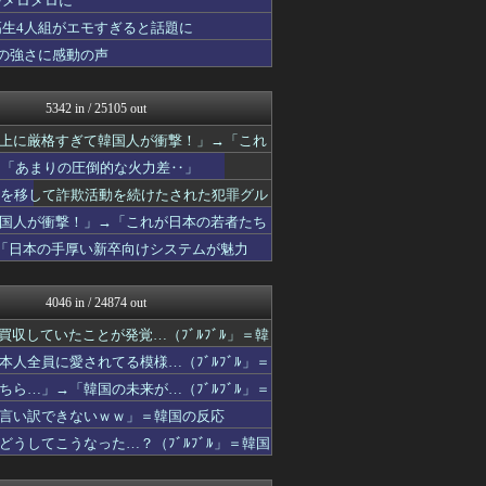
をメロメロに
すらるど - 海外の反応
高生4人組がエモすぎると話題に
世界の憂鬱 海外・韓国の反...
の強さに感動の声
わーすぽ 海外の反応
海外の反応ジャーナル
Ask Reddit まと...
5342 in / 25105 out
韓国ニュース反応まとめ
ニチカン！
上に厳格すぎて韓国人が衝撃！」→「これ
海外の万国反応記＠海外の反...
→「あまりの圧倒的な火力差‥」
ワールドサッカーファン 海...
QQQ(海外の反応)
点を移して詐欺活動を続けたされた犯罪グル
世界はグーチョキパー
国人が衝撃！」→「これが日本の若者たち
かんにゅー -韓国の反応-
→「日本の手厚い新卒向けシステムが魅力
JDM速報 海外の反応
韓国ニュース反応まとめ
ニチカン！
4046 in / 24874 out
海外のお前ら 海外の反応
海外さんいらっしゃい 海外...
収していたことが発覚…（ﾌﾞﾙﾌﾞﾙ」＝韓
コリアル
人全員に愛されてる模様…（ﾌﾞﾙﾌﾞﾙ」＝
みんな知ってた？【海外の反...
Red4 海外の反応まとめ
ら…」→「韓国の未来が…（ﾌﾞﾙﾌﾞﾙ」＝
ハウメニージャパン！
言い訳できないｗｗ」＝韓国の反応
海外トークログ
うしてこうなった…？（ﾌﾞﾙﾌﾞﾙ」＝韓国
あにめも日和
日本と韓国は敵か？味方か？...
私が悪いの？【海外の反応】