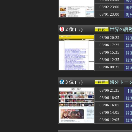
海
08/06 20:25
海外「日本で初め
08/02 23:00
海
08/06 20:25
韓国人「日本では
08/01 23:00
08/06 20:25
海外「SHOWTI
海
08/06 20:10
「日本ではこう
08/06 20:00
海外「怒鳴るのや
2 位 (→)
世界の憂
08/06 20:00
韓国人「KOSPI
08/06 20:00
【衝撃】韓国人
08/06 20:25
韓
08/06 19:41
海外「お前らの
が
08/06 17:25
韓
08/06 19:16
海外「プレミアの
08/06 19:15
泳いでいる人のす
08/06 15:35
韓
08/06 19:06
日本が2年間限
ー
08/06 12:35
韓
08/06 19:00
韓国人「日本は今
の
08/06 09:35
韓
08/06 19:00
【海外の反応】ダ
に
08/06 19:00
韓国人「マクドナ
08/06 19:00
【衝撃】韓国人
3 位 (→)
海外トー
08/06 18:52
海外「絶好球だっ
08/06 18:34
中国が対米ドロー
08/06 21:35
【
08/06 18:31
韓国人「日本に
国
08/06 18:05
韓
08/06 18:30
「出演は1作だけ
韓
08/06 18:30
08/06 16:05
【海外の反応】野
韓
08/06 18:22
韓国人「韓国サ
韓
08/06 14:05
韓
08/06 18:05
韓国人「日本が韓
08/06 12:05
韓
08/06 18:00
【海外の反応】正
の
08/06 18:00
#韓国質問サイ
08/06 18:00
「本当に思ってる