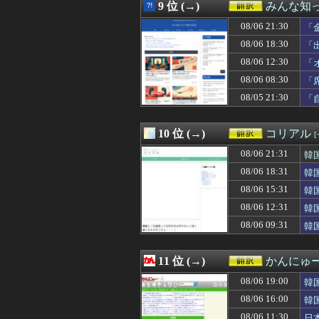
08/06 12:00
「見ていた側が払
9 位 (→)
みんな知
08/06 12:00
【海外の反応】舛
08/06 21:30
08/06 12:00
海外「医者だけ
「
08/06 12:00
【衝撃】韓国の
08/06 18:30
「
08/06 11:50
【海外の反応】
総
08/06 12:30
「
08/06 11:33
海外「賠償しろ
08/06 11:30
日本のX民が「被
08/06 08:30
「
08/06 11:23
韓国人「熊本地
08/05 21:30
「
08/06 11:15
突進してきた牛を
08/06 11:12
韓国の若者が就
08/06 11:00
【朗報】韓国の
10 位 (→)
コリアル
08/06 10:30
【海外の反応】ジ
08/06 21:31
韓
08/06 10:04
広島81回目の
08/06 09:44
韓国人「韓国が熊
08/06 18:31
韓
08/06 09:35
韓国人「青年失業
08/06 15:31
韓
08/06 09:31
韓国人「このまま
08/06 09:25
08/06 12:31
韓国人「悲報：日
韓
08/06 09:20
海外「日本のアニ
08/06 09:31
韓
08/06 09:17
海外「何が起きた
08/06 09:11
カナダ人「お前
08/06 09:02
【GAME】「E
11 位 (→)
かんにゅー
08/06 09:00
【ドイツ】ドイ
08/06 19:00
韓
08/06 08:50
米企業CEOの熊
08/06 08:33
大谷翔平の2本塁
08/06 16:00
韓
08/06 08:31
海外「良いスーツ
08/06 11:30
日