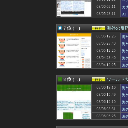
08/06 14:30
【MLB】村上宗
08/06 14:28
韓国人「地震で
08/06 09:11
カ
08/06 14:05
韓国人「現在、日
08/05 23:11
A
08/06 14:00
韓国人「スペース
08/06 14:00
【朗報】韓国の
08/06 13:38
海外「この男は
7 位 (→)
海外の反
08/06 13:31
村上宗隆がグリー
08/06 13:27
08/06 12:25
【海外の反応】今
海
08/06 13:00
【スウェーデン
応
08/05 23:40
海
08/06 12:50
大谷翔平の今季初
応
08/05 12:25
海
08/06 12:36
海外「日本は変
応
08/06 12:35
韓国人「日本が東
08/04 23:40
海
08/06 12:34
英国人「獲得して
08/04 12:25
海
08/06 12:31
韓国人「日韓の
の
08/06 12:30
「オーデコロンの定
08/06 12:30
韓国人「猛暑の
8 位 (→)
ワールド
08/06 12:26
日本の研究者が明
08/06 19:16
08/06 12:25
海外「日本にはこ
海
08/06 12:15
日本で婚活する
08/06 15:49
海
08/06 12:11
ロシア「お前ら
08/06 12:10
海
08/06 12:10
海外「騙されるな
08/06 12:06
海外「お前らに
08/06 08:31
海
08/06 12:05
韓国人「韓国で行
08/06 06:25
海
08/06 12:00
#韓国質問サイト
08/06 12:00
海外「東大の教授