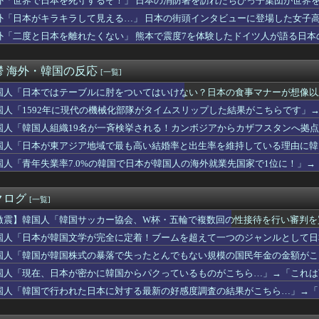
外「世界で日本を死守するぞ！」 日本の消防署を訪れたちびっ子集団が世界
て梅干しなるものを食べた」日本旅行で食べた変わった食べ物に対す...
外「日本がキラキラして見える…」 日本の街頭インタビューに登場した女子
テーブルに肘をついてはいけない？日本の食事マナーが想像以上に厳...
ME!」大谷翔平が今永昇太から第25号弾丸先頭打者ホームラン...
外「二度と日本を離れたくない」 熊本で震度7を体験したドイツ人が語る日本
いう箸のマナーを破らないように」海外の反応
めてと言ったら、そっちが怒鳴ってるからだと怒鳴り返された」感情...
鬱 海外・韓国の反応
[一覧]
史上最高値更新！SKハイニックスが牽引し9000ポイントまで...
「日本のゲーセン、女の子の要望が刺さりすぎた」
国人「日本ではテーブルに肘をついてはいけない？日本の食事マナーが想像以
国に他愛のない対立ってある？」日本「エスカレーターの立つ位置」
日本の食事マナーか？‥」
国人「1592年に現代の機械化部隊がタイムスリップした結果がこちらです」
レベルか？」ブライトンが上田綺世の獲得に動き出して海外大騒ぎ！...
ぐ横に消防飛行艇が次々着水する南仏の湖「肝心の場面で毎回カメラ...
国人「韓国人組織19名が一斉検挙される！カンボジアからカザフスタンへ拠
定で食品減税を決定！（海外の反応）
プの末路がこちらです」
国人「日本が東アジア地域で最も高い結婚率と出生率を維持している理由に韓
回の地震でも段ボールベッドを出してきたので後進国なのは変わらな...
生活スタイル‥」
国人「青年失業率7.0%の韓国で日本が韓国人の海外就業先国家で1位に！」
ットサンB210は思い出の詰まったクルマだ！
‥」
ルドを凌駕した中国のアイスクリームチェーンの正体とは？」→「中...
「日本人が作った室外機カバー、1年後に気づく」
クログ
[一覧]
た」大谷翔平が今永昇太から初めてホームランを打って海外大興奮！...
ン規制強化して世界が騒然！←「事実上の禁輸措置か？」（海外の反...
激震】韓国人「韓国サッカー協会、W杯・五輪で複数回の性接待を行い審判を買
しか存在しないと言われている文化がこちら・・・」
の反応
国人「日本が韓国文学が完全に定着！ブームを超えて一つのジャンルとして日本
なのに、続編3本分のグッズの取り分まで契約に書かせた」ジャック...
国の反応
球を観はじめたばかりなんだが大谷翔平って投手としてはどれくらい...
国人「韓国が韓国株式の暴落で失ったとんでもない規模の国民年金の金額がこち
ッカー協会W杯予選で外国人審判に性接待したことが発覚！」
国の反応
国人「現在、日本が密かに韓国からパクっているものがこちら…」→「これは
国文学が完全に定着！ブームを超えて一つのジャンルとして日本人全...
国人「韓国で行われた日本に対する最新の好感度調査の結果がこちら…」→「ど
反対な君と僕2期 5話：西から告白いくとは、ようやった！
反応
ト 『長崎と広島に原爆を投下した原因？』、『天皇頃したら・・』
なら二度も考えないはずでしょ」借金750万円の彼女に225万円...