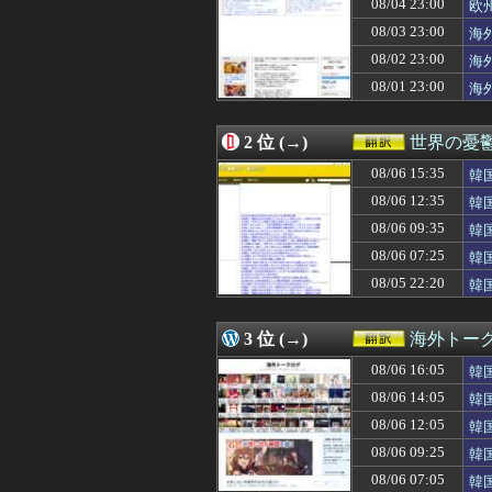
08/04 23:00
欧
08/06 14:28
韓国人「地震で
08/06 14:05
韓国人「現在、日
08/03 23:00
海
08/06 14:00
韓国人「スペース
08/02 23:00
海
08/06 14:00
【朗報】韓国の
08/01 23:00
08/06 13:38
海外「この男は
海
08/06 13:31
村上宗隆がグリー
08/06 13:27
【海外の反応】今
2 位 (→)
世界の憂
08/06 13:00
【スウェーデン
08/06 13:00
韓国人「給料も
08/06 15:35
韓
08/06 12:50
大谷翔平の今季初
ー
08/06 12:35
韓
08/06 12:36
海外「日本は変
の
08/06 12:35
韓国人「日本が東
08/06 09:35
韓
08/06 12:34
英国人「獲得して
に
08/06 07:25
韓
08/06 12:31
韓国人「日韓の
08/05 22:20
韓
08/06 12:30
「オーデコロンの定
の
08/06 12:30
韓国人「猛暑の
08/06 12:26
日本の研究者が明
3 位 (→)
海外トー
08/06 12:25
海外「日本にはこ
08/06 12:15
日本で婚活する
08/06 16:05
韓
08/06 12:11
ロシア「お前ら
韓
08/06 14:05
韓
08/06 12:10
海外「騙されるな
08/06 12:06
08/06 12:05
海外「お前らに
韓
08/06 12:05
韓国人「韓国で行
の
08/06 09:25
韓
08/06 12:00
#韓国質問サイト
応
08/06 07:05
韓
08/06 12:00
海外「東大の教授