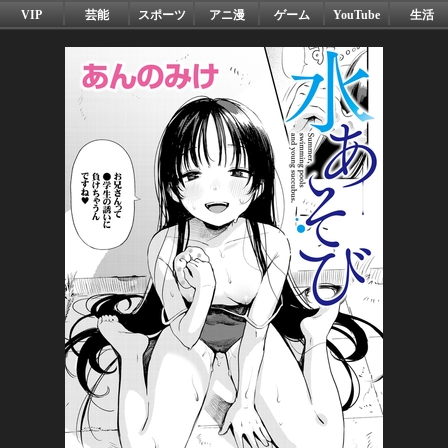
VIP
芸能
スポーツ
アニ漫
ゲーム
YouTube
生活