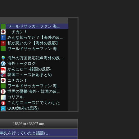
ワールドサッカーファン 海...
ニチカン！
みんな知ってた？【海外の反...
私が悪いの？【海外の反応】
ワールドサッカーファン 海...
海外の万国反応記＠海外の反...
海外トークログ
かんにゅー -韓国の反応-
韓国ニュース反応まとめ
ニチカン！
ワールドサッカーファン 海...
世界の憂鬱 海外・韓国の反...
コリアル
こんなニュースにでくわした
QQQ(海外の反応)
Ask Reddit まと...
韓国ニュース反応まとめ
18826 in / 38207 out
海外さんいらっしゃい 海外...
じゃぽにか反応帳
十年先を行っていたと話題に
Red4 海外の反応まとめ