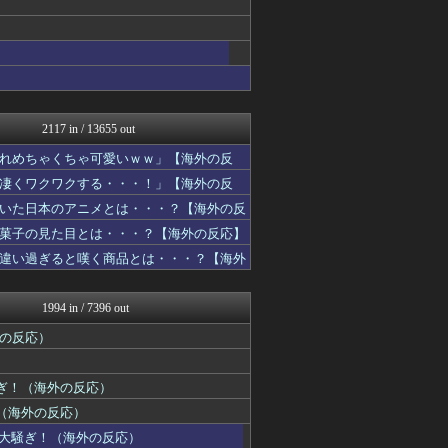
ポーランドボール 翻訳
韓国ニュース反応まとめ
ニチカン！
世界はグーチョキパー
海外の反応スポーツ
ワールドサッカーファン 海...
みんな知ってた？【海外の反...
2117 in / 13655 out
NO FOOTY NO L...
ハウメニージャパン！
れめちゃくちゃ可愛いｗｗ」【海外の反
ガラパゴスジャパン - 海...
凄くワクワクする・・・！」【海外の反
私が悪いの？【海外の反応】
いた日本のアニメとは・・・？【海外の反
ニチカン！
ハナミズキの韓国ブログ[海...
菓子の見た目とは・・・？【海外の反応】
世界の憂鬱 海外・韓国の反...
違い過ぎると嘆く商品とは・・・？【海外
海外トークログ
Ask Reddit まと...
ニチカン！
1994 in / 7396 out
コーヒーと翻訳
海外さんいらっしゃい 海外...
外の反応）
海外のお前ら 海外の反応
かんにゅー -韓国の反応-
ぎ！（海外の反応）
JDM速報 海外の反応
ワールドサッカーファン 海...
（海外の反応）
こんなニュースにでくわした
外大騒ぎ！（海外の反応）
ハウメニージャパン！