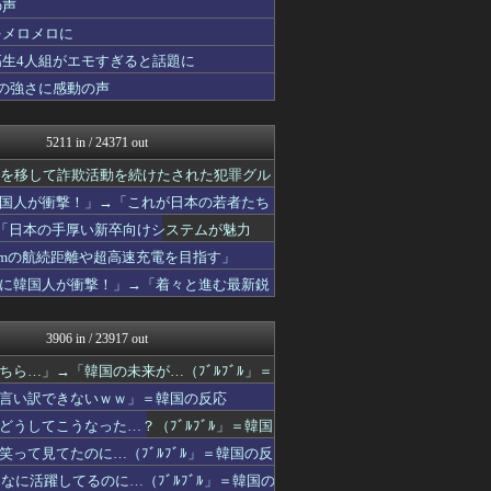
の声
ハウメニージャパン！
海外トークログ
をメロメロに
韓国ニュース反応まとめ
高生4人組がエモすぎると話題に
ニチカン！
の強さに感動の声
海外のお前ら 海外の反応
海外の反応スポーツ
マニア・オブ・フットボール...
5211 in / 24371 out
ポーランドボール 翻訳
韓国ニュース反応まとめ
点を移して詐欺活動を続けたされた犯罪グル
海外さんいらっしゃい 海外...
国人が衝撃！」→「これが日本の若者たち
海外のお前ら 海外の反応
世界の憂鬱 海外・韓国の反...
→「日本の手厚い新卒向けシステムが魅力
NO FOOTY NO L...
kmの航続距離や超高速充電を目指す」
コリアル
に韓国人が衝撃！」→「着々と進む最新鋭
みんな知ってた？【海外の反...
ハウメニージャパン！
海外さんいらっしゃい 海外...
3906 in / 23917 out
海外の反応リサーチ
タイの反応 タイコエ
ら…」→「韓国の未来が…（ﾌﾞﾙﾌﾞﾙ」＝
海外の万国反応記＠海外の反...
言い訳できないｗｗ」＝韓国の反応
ワールドサッカーファン 海...
アニメリアクト
うしてこうなった…？（ﾌﾞﾙﾌﾞﾙ」＝韓国
海外トークログ
って見てたのに…（ﾌﾞﾙﾌﾞﾙ」＝韓国の反
日本と韓国は敵か？味方か？...
に活躍してるのに…（ﾌﾞﾙﾌﾞﾙ」＝韓国の
ガラパゴスジャパン - 海...