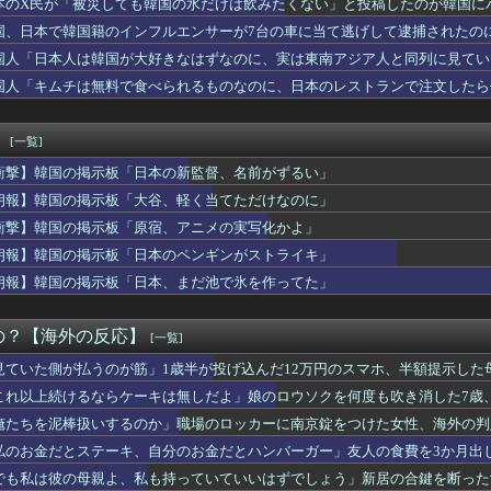
本のX民が「被災しても韓国の水だけは飲みたくない」と投稿したのが韓国に
キロと橋13本を作った男は、生涯運転免許を取らなかった」ニュー...
国、日本で韓国籍のインフルエンサーが7台の車に当て逃げして逮捕されたの
ゼレンスキーが日本の支援に不満を示して海外大騒ぎ！（海外の反応...
つけて責任転嫁
クサスIS350は信頼できる高級車だ！
国人「日本人は韓国が大好きなはずなのに、実は東南アジア人と同列に見てい
金持ちになる方法【ポーランドボール】
国人「キムチは無料で食べられるものなのに、日本のレストランで注文したら
扱いするのか」職場のロッカーに南京錠をつけた女性、海外の判定は…
民なしで少子化を解決するにはどうしたらいいんだ？ → 「現代の...
関東地方、天気の近況を見てみよう」「ありえない」「うらやましい」
！
[一覧]
？」石破・河野が高市首相の消費減税案に猛反発！（海外の反応）
衝撃】韓国の掲示板「日本の新監督、名前がずるい」
鈴木誠也が貴重なタイムリー、カブスがドジャースに連勝【大谷】
後初登板も大谷ドジャースは5連敗、野球ファンは大喜び、カブス戦...
朗報】韓国の掲示板「大谷、軽く当てただけなのに」
捺してきたスタンプをクッションカバーにしてみた！」一風変わった...
衝撃】韓国の掲示板「原宿、アニメの実写化かよ」
ーム崩壊危機ブルージェイズがアストロズに敗れる！（海外の反応）
が韓国産のめっき鋼板に対して最大55.3%の反ダンピング関税を...
朗報】韓国の掲示板「日本のペンギンがストライキ」
ランチャイズ化に失敗したゲーム」議論が物議！海外ゲーマー「スタ...
朗報】韓国の掲示板「日本、まだ池で氷を作ってた」
が円安是正のために協調介入したけど、その背景にあるものは？」海...
なのに視聴者から愛される日本のアニメキャラがこちら」（海外の反...
で感じた日本人の親切と高い民度」 中国人「こんな国はない」「ま...
の？【海外の反応】
[一覧]
住んでみたい！日本に住んでいる外国人たちはこれだけいたんだ！！」
見ていた側が払うのが筋」1歳半が投げ込んだ12万円のスマホ、半額提示した
『愛してるよ、何か必要なものはあるか？』だった」世界のお父さん...
みんなは普段からタコを食べてるの？」
これ以上続けるならケーキは無しだよ」娘のロウソクを何度も吹き消した7歳
事演習始まる←「日本が巻き込まれませんように」（海外の反応）
俺たちを泥棒扱いするのか」職場のロッカーに南京錠をつけた女性、海外の判
ぜイチローはあんなに敬遠四球が多かったの？「45歳引退で通算打...
私のお金だとステーキ、自分のお金だとハンバーガー」友人の食費を3か月出
フ本日の全米が呆れる守備エラーを見てください！しかもサヨナラエ...
FIFA会長がモロッコで緊急会議を開いて海外大騒ぎ！（海外の反...
でも私は彼の母親よ、私も持っていていいはずでしょう」新居の合鍵を断った