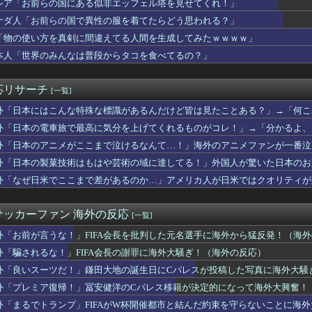
シア「お前らの国にある似非エッフェル塔を見せてくれ！」
ツがバカンスに行くよ【ポーランドボール】
ナダ人「お前らの国で異性の服を着てたらどう思われる？」
CIAに戒厳令擁護メッセージを伝達？反乱を暴露した元次長が容疑...
示板「日本の駅、AIだろこれ」
I「物の使い方を真剣に間違えてる人間を生成してみたｗｗｗｗ」
本地震寄付にユーザー反発！（海外の反応）
本人「世界のみんなは普段からタコを食べてるの？」
打も空しく・・・ド軍の6連敗に全米騒然！←「アメリカの勝利だ」...
だ！」鎌田大地の誕生日にCパレスが投稿した写真に海外大騒ぎ！（...
わずらわしいコマーシャルを黙らせられます」1955年のテレビリ...
応リサーチ
[一覧]
」冨安健洋、クリスタルパレス加入が決定的に！メディカル検査をパ...
売Galaxy Z Foldが売り切れちゃった理由」
外「日本にはこんな特殊な標識があるんだけど皆は見たことある？」→「何こ
本で帰化後に在留カードを要求されて断ったときの反応は大抵これだ」
】
外「日本の電車旅で最高に気分を上げてくれるものがコレ！」→「分かるよ、
ならケーキは無しだよ」娘のロウソクを何度も吹き消した7歳、その...
】
外「日本のアニメがここまで泣けるなんて…！」海外のアニメファンが一番泣
掲示板「甲子園、優勝候補が全滅」
】
韓国、100年ぶりに日本の最高気温を超えた」「大変なことだ」
外「日本の製菓技術はもはや芸術の域に達してる！」外国人が驚いた日本のお
027年に次世代ハイブリッドバッテリーを導入へ！最大1000...
外「なぜ日米でここまで差があるのか…」アメリカ人が日米ではクオリティが
5号・26号マルチホームランの大活躍！」→「日本人打者はあんな...
反応】
受付で自分の名前が言えなかった」人生で一番痛かったものを聞いた...
掲示板「日本で毎日ここで晩飯食ってた」
サッカーファン 海外の反応
[一覧]
東の女性がヒジャブで隠されているのは彼女たちが完璧な美しさを備...
太から打った第25号先頭打者ホームランに全米騒然！←「トモダチ...
外「お前が言うな！」FIFA会長を批判した元名選手に海外から猛反発！（海
えている」東京で防災グッズの売り上げが急増したことに海外興味津...
外「騙されるな！」FIFA会長の謝罪に海外大騒ぎ！（海外の反応）
籍のインフルエンサーが7台の車に当て逃げして逮捕されたのに「ま...
外「良いスーツだ！」鎌田大地の誕生日にCパレスが投稿した写真に海外大騒
日本から軽トラックを輸入するための手続きを教えるぞ！
帰！」冨安健洋のCパレス移籍が決定的になって海外大興奮！（海外...
外「プレミア復帰！」冨安健洋のCパレス移籍が決定的になって海外大興奮！
今永から弾丸ライナー25号先頭打者ホームラン！ 海外の反応
外「まるでトランプ」FIFAがW杯開催都市と結んだ約束を守らないことに海
モヤさまが面白い！息子さんですか？えええええっ？？？」