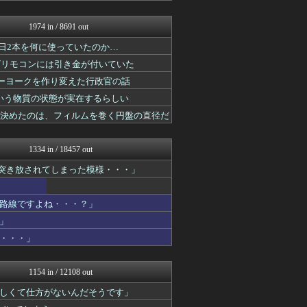
海外の反応スポーツ
感動日本
1974 in / 8691 out
海外の反応スポーツ
1日2本を何に使っていたのか…
ガラパゴスジャパン - 海...
海外の反応スポーツ
ビリモコンには引き金が付いていた
ポーランドボール 翻訳
ューヨークを作り変えた行政官の話
コリアル
日本と韓国は敵か？味方か？...
いう物質の状態が実在するらしい
はろわるど
を決めたのは、フィルムを巻く円盤の直径だ
海外トークログ
海外の反応リサーチ
海外の万国反応記＠海外の反...
1334 in / 18457 out
海外さんいらっしゃい 海外...
に突き放されてしまった模様・・・」
【海外の反応】 パンドラの...
ワールドサッカーファン 海...
世界の憂鬱 海外・韓国の反...
路線ですよね・・・？」
NO FOOTY NO L...
海外のお前ら 海外の反応
」
ガラパゴスジャパン - 海...
・・・」
Ask Reddit まと...
世界はグーチョキパー
わーすぽ 海外の反応
1154 in / 12108 out
海外トークログ
しくて仕方がないんだそうです」
コリアル
海外さんいらっしゃい 海外...