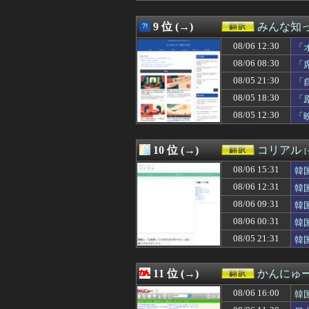
08/06 06:10
大谷翔平が今季初
08/06 06:00
【海外の反応】日
9 位 (→)
みんな知
08/06 04:17
大谷翔平が今永昇
08/06 12:30
08/06 03:00
海外「日本人がア
「
08/06 02:26
大谷・山本・佐々
08/06 08:30
「
08/06 01:00
【ウズベキスタ
08/05 21:30
「
08/06 00:31
韓国人「韓国産
08/06 00:00
#韓国記事翻訳 
08/05 18:30
「
08/05 23:46
海外の反応：韓
08/05 12:30
「
08/05 23:45
韓国人「日本で創
っ
08/05 23:40
海外「日本の電車
08/05 23:11
AI「物の使い
10 位 (→)
コリアル
08/05 23:02
大阪で起きた警察
08/06 15:31
韓
08/05 23:00
海外「全部日本の
08/05 22:28
海外「まるでトラ
08/06 12:31
韓
08/05 22:20
韓国人「海上自衛
08/06 09:31
韓
08/05 22:15
外国人「2026
08/05 22:07
08/06 00:31
海外「なるほど！
韓
08/05 22:00
インド人「日本の
08/05 21:31
韓
08/05 22:00
海外「ごはんは2
08/05 21:55
1930年代の東
08/05 21:45
海外「辞任しろ」
11 位 (→)
かんにゅー
08/05 21:35
韓国人「本日チー
08/06 16:00
韓
08/05 21:31
韓国人「現在、海
08/05 21:31
韓国警察がスター