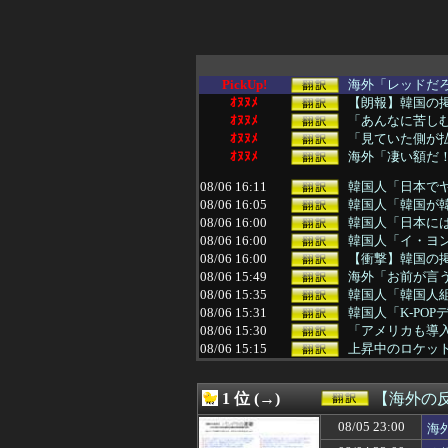
PickUp!
海外「レッドだろ
ｵﾇﾇﾒ
【朗報】韓国の
ｵﾇﾇﾒ
「あんなに苦しむ
ｵﾇﾇﾒ
「見ていた側が払
ｵﾇﾇﾒ
海外「凄い額だ！
08/06 16:11
韓国人「日本で
08/06 16:05
韓国人「韓国が韓
08/06 16:00
韓国人「日本には
08/06 16:00
韓国人「イ・ヨ
08/06 16:00
【衝撃】韓国の
08/06 15:49
海外「お前が言う
08/06 15:35
韓国人「韓国人組
08/06 15:31
韓国人「K-PO
08/06 15:30
「アメリカも導入
08/06 15:15
上昇中のロケット
08/06 15:00
海外「うちの子は
08/06 15:00
韓国人「お前の娘
1 位 (→)
【海外の
08/06 14:41
消費減税で起き
08/06 14:31
中国人「サッカー
08/05 23:00
海
08/06 14:30
【MLB】村上宗