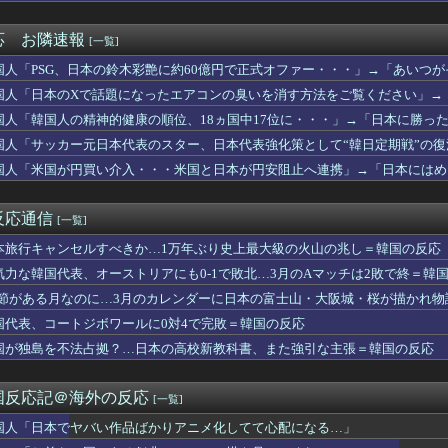
応
うのが筋」1歳半が投げ込んだ12万円のスマホ、半額提示した母親...
添元東京都知事「日本は外国人労働者の受け入れ準備ができていない...
応 お隣速報
[一覧]
ど、医者とだけは絶対に結婚しない」その理由が想像と全然違った…
ジン監督の新作にマイケル・ファスベンダーが顔出しなしで出演！妻...
国人「PSG、日本の鈴木彩艶に約60億円で正式オファー・・・」→「あいつがそ
掲示板「原宿、アニメの実写化かよ」
して出れるとは思わないけど、それでもやっぱり羨ましいね」
国人「日本のXで話題になったエアコンの臭いを消す方法をご覧ください」→
30年以上前の日産の高級車は時代を先取りしていた！
」東京の小学校で教師のうっかりミスで児童が大怪我（海外の反応）
国人「韓国人の精神的健康の順位、18ヵ国中17位に・・・」→「日本に勝っ
災しても韓国の水だけは飲みたくない」と投稿したのが韓国にバレて...
国人「サッカー元日本代表のスター、日本代表強化策として“韓日定期戦”の
震の政府支援で韓国人が一番不思議に思う事がこれ」
う」「今すぐやったらガチでボコられるだろうね 10年後にやらないか？」
国人「米国が円買い介入・・・米国と日本が円安阻止へ連携」→「日本にはめ
跳び越えたら、牛が固まって動かなくなった闘牛場の映像【海外の反...
」
ってくれ・・・」
職難で日本に殺到！（海外の反応）
歳年下の男子高校生と不倫」→「自宅のCCTVにすべて映っていた...
反応通信
[一覧]
掲示板「日本のペンギンがストライキ」
ョン・オルルードって「劣化版・元祖大谷翔平」になれるくらいピッ...
本旅行キャンセルすべきか…1万年ぶり史上最大級の火山の兆し＝韓国の反応
原爆の日を迎える←「世界は全く平和にならない」（海外の反応）
気力な韓国代表、オーストリアにも0-1で敗北…3月のAマッチは2敗で終＝韓
ドカップより不正選挙が先だ！」光化門での街頭応援に批判殺到
掲示板「日本、まだ池で氷を作ってた」
.1節がある月なのに…3月のカレンダーに日本の富士山・大阪城・桜が描かれ
本地震で飲料水1万本送ったら日本人は韓国産の水は〇〇だと言いま...
国代表、コートジボワールに0対4で完敗＝韓国の反応
率7.0%の韓国で日本が韓国人の海外就業先国家で1位に！」→「...
国が独島を不法占拠？…日本の高校新教科書、また強引な主張＝韓国の反応
いけば、韓国経済が日本を完全に圧倒することになるのは既定路線で...
本と韓国の立場が完全に逆転してしまった模様…」→「日本を笑って...
メは世界観や設定の作り込みが半端じゃない…！」外国人を夢中にに...
国反応記＠海外の反応
[一覧]
の？」日本で起きた列車とトラックの衝突事故に海外びっくり仰天！...
らの国で異性の服を着てたらどう思われる？」
国人「日本でヤバい作品ばかりアニメ化してて心配になる…」
A」の買収と大規模削減計画が物議！海外ゲーマー「10年間ずっと...