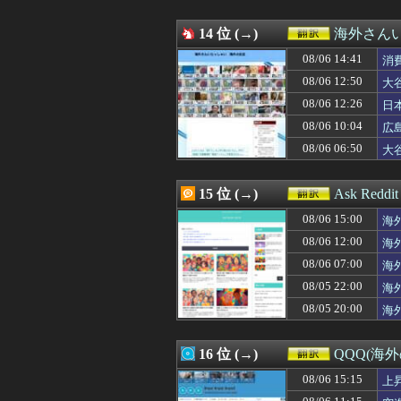
08/05 19:15
「母の初VR体験
08/05 19:01
海外「3連覇は無
08/05 19:00
14 位 (→)
韓国人「日本人は
海外さん
08/05 19:00
【海外の反応】日
08/06 14:41
消
08/05 18:40
海外「メジャー最
08/05 18:31
08/06 12:50
韓国人「実は李舜
大
08/05 18:30
「原子が同じ場所
08/06 12:26
日
08/05 18:30
【MLB】俺が日
応
08/06 10:04
広
08/05 18:05
韓国人「ぶっちゃ
08/05 18:00
#韓国質問サイト
08/06 06:50
大
08/05 18:00
【ヤニねこ】獣
応
08/05 18:00
「私のお金だとス
15 位 (→)
Ask Redd
08/06 15:00
海
見
08/06 12:00
海
08/06 07:00
海
08/05 22:00
海
08/05 20:00
海
16 位 (→)
QQQ(海
08/06 15:15
上