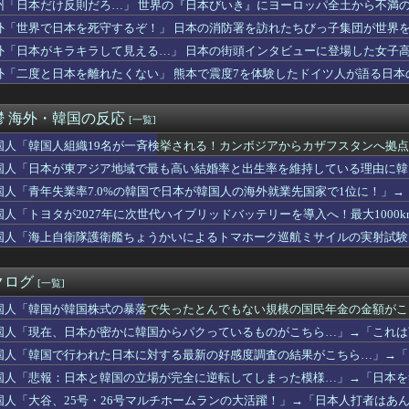
州「日本だけ反則だろ…」 世界の『日本びいき』にヨーロッパ全土から不満
高市早苗ちゃんは北朝鮮の金正恩と比較され完敗しました」
本が密かに韓国からパクっているものがこちら…」→「これは言い訳...
外「世界で日本を死守するぞ！」 日本の消防署を訪れたちびっ子集団が世界
X、史上最も華やかな株式市場デビュー！FOMOと高評価の間で揺...
外「日本がキラキラして見える…」 日本の街頭インタビューに登場した女子
掲示板「大谷、軽く当てただけなのに」
最高だ」今永昇太が明かした好調の原因に海外大騒ぎ！（海外の反応）
外「二度と日本を離れたくない」 熊本で震度7を体験したドイツ人が語る日本
ンモンスター内部にサインを残す様子にMLBファン騒然！←「歴史...
永昇太、好調の秘訣はスマホ画面だとイマナガ節を炸裂「NPBでは...
鬱 海外・韓国の反応
[一覧]
-モロッコ】心配する理由はこれだけ…？【ポーランドボール】
払えない…」開票所への出入りを試みた体育団体、阻止される
国人「韓国人組織19名が一斉検挙される！カンボジアからカザフスタンへ拠
となるマルチホームランにMLBファン騒然！←「PCAとの熱いM...
プの末路がこちらです」
国人「日本が東アジア地域で最も高い結婚率と出生率を維持している理由に韓
わらない」NHK職員が番組出演者から性被害（海外の反応）
生活スタイル‥」
アジア地域で最も高い結婚率と出生率を維持している理由に韓国人が...
国人「青年失業率7.0%の韓国で日本が韓国人の海外就業先国家で1位に！」
くれ」上田綺世、ブライトン移籍が浮上！三笘薫との日本代表ホット...
‥」
国人「トヨタが2027年に次世代ハイブリッドバッテリーを導入へ！最大1000
この分野で比較した場合、どちらの方が優れてるんだ・・・？」
国人「海上自衛隊護衛艦ちょうかいによるトマホーク巡航ミサイルの実射試験
期注文が月50本、1808年の請求書には72本」ナポレオンは...
防衛装備‥」
中頑張る日本のエアコン設置業者さんは凄いです」
らかにした肝臓がんをリスクを低下させるために必要な緑茶の量←「...
クログ
[一覧]
んな特殊な標識があるんだけど皆は見たことある？」→「何これめち...
韓国人男性が急増「日本の女性は優しい」【タイ人の反応】
国人「韓国が韓国株式の暴落で失ったとんでもない規模の国民年金の金額がこち
の国にある似非エッフェル塔を見せてくれ！」
国の反応
国人「現在、日本が密かに韓国からパクっているものがこちら…」→「これは
！」FIFA会長の謝罪に海外大騒ぎ！（海外の反応）
とってのマジで笑える日本アニメ教えて」
国人「韓国で行われた日本に対する最新の好感度調査の結果がこちら…」→「ど
われた日本に対する最新の好感度調査の結果がこちら…」→「どうし...
反応
国人「悲報：日本と韓国の立場が完全に逆転してしまった模様…」→「日本を笑
 『広島は今でも放射能まみれだよねww』、『放射能は炎で燃え尽...
国人「大谷、25号・26号マルチホームランの大活躍！」→「日本人打者はあんな
が大学ウェブサイトのコードに『六四天安門』を埋め込んで懲戒処分...