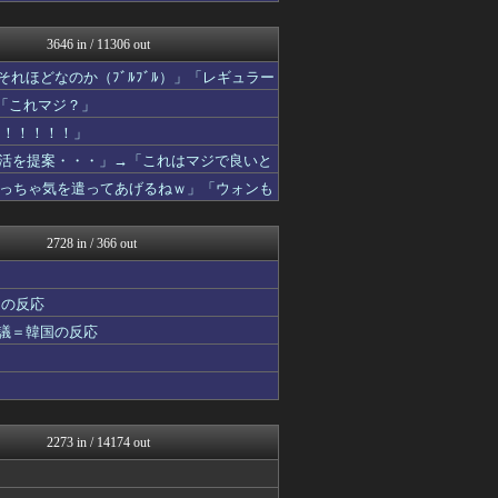
私が悪いの？【海外の反応】
Red4 海外の反応まとめ
3646 in / 11306 out
Ask Reddit まと...
韓国ニュース反応まとめ
れほどなのか（ﾌﾞﾙﾌﾞﾙ）」「レギュラー
ニチカン！
「これマジ？」
JDM速報 海外の反応
海外のお前ら 海外の反応
た！！！！！」
かんにゅー -韓国の反応-
復活を提案・・・」→「これはマジで良いと
ハウメニージャパン！
「やめてくれ、勝っても負けても後味が悪
っちゃ気を遣ってあげるねｗ」「ウォンも
QQQ(海外の反応)
世界はグーチョキパー
韓国ニュース反応まとめ
2728 in / 366 out
ニチカン！
Red4 海外の反応まとめ
海外さんいらっしゃい 海外...
国の反応
韓国ニュース反応まとめ
物議＝韓国の反応
ニチカン！
ハウメニージャパン！
世界の憂鬱 海外・韓国の反...
コリアル
海外トークログ
あにめりあ –...
2273 in / 14174 out
海外のお前ら 海外の反応
海外の万国反応記＠海外の反...
HANO-K