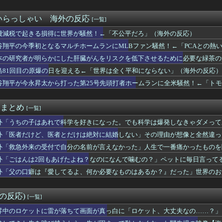
はちょっとした大惨事」床に置いた板から落ちる父も、次々転がるV...
理？」大谷翔平が8試合連続安打も鈴木誠也の5年連続100安打な...
韓国が大好きなはずなのに、実は東南アジア人と同列に見ているとい...
いらっしゃい 海外の反応
[一覧]
産のピックアップトラックは今でも自然吸気V6エンジンを搭載して...
費減税で起きる損得に世界が騒然！←「不公平だろ」（海外の反応）
強？」鈴木誠也が貴重な追加点！ドジャースまさかの5連敗！（海外...
臣は言うほど活躍してないし、戦局にも全然影響を与えてないという...
谷翔平の今季初となるマルチホームランにMLBファン騒然！←「PCAとの熱い
にいたまま、2つの姿を規則的に行き来し続ける」時間結晶という物...
本の研究者が明らかにした肝臓がんをリスクを低下させるために必要な緑茶の
本の電車に乗るとドジャースが大型補強するんだが → 「そのまま...
）
島81回目の原爆の日を迎える←「世界は全く平和にならない」（海外の反応）
け日本人って韓国人のことをどう思ってるんだ…？どういう認識なの...
 『なぜ韓国では中国と日本に対する認識が良くない？』、『中国は...
谷翔平が今永昇太から打った第25号先頭打者ホームランに全米騒然！←「ト
人族は戦争中に何をしていたんだ？【海外の反応】
）
テーキ、自分のお金だとハンバーガー」友人の食費を3か月出し続け...
it まとめ
[一覧]
外「うちの子はあれで科学を好きになった。でも科学は爆発しなきゃダメって刷り
なくなった日
外「医者だけど、医者とだけは絶対に結婚しない」その理由が想像と全然違っ
外「救急外来の受付で自分の名前が言えなかった」人生で一番痛かったものを
外「ごはんは2回もあげたよね？なのになんで噛むの？」ペットに毎日言って
外「父の口癖は『愛してるよ、何か必要なものはあるか？』だった」世界のお
外の反応)
[一覧]
昇中のロケットに雷が落ちて画面が真っ白に「ロケット、大丈夫なの……？」