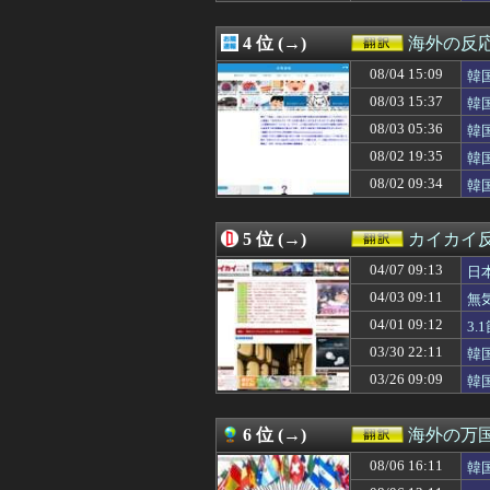
反
08/06 12:00
「見ていた側が払
08/06 12:00
【海外の反応】舛
4 位 (→)
海外の反
08/06 12:00
海外「医者だけ
08/06 12:00
韓国人「ナ・ホン
08/04 15:09
韓
08/06 12:00
【衝撃】韓国の
と
08/03 15:37
韓
08/06 11:50
【海外の反応】
08/03 05:36
08/06 11:33
海外「賠償しろ
韓
08/06 11:30
日本のX民が「被
08/02 19:35
韓
08/06 11:23
韓国人「熊本地
思
08/02 09:34
韓
08/06 11:15
突進してきた牛を
い
救
08/06 11:12
韓国の若者が就
08/06 11:00
韓国人「妻が15
5 位 (→)
カイカイ
08/06 11:00
【朗報】韓国の
08/06 10:30
【海外の反応】ジ
04/07 09:13
日
08/06 10:04
広島81回目の
04/03 09:11
無
08/06 10:00
韓国人「ワール
04/01 09:12
08/06 10:00
【朗報】韓国の
3
08/06 09:44
韓国人「韓国が熊
03/30 22:11
韓
08/06 09:35
韓国人「青年失業
03/26 09:09
韓
08/06 09:31
韓国人「このまま
08/06 09:25
韓国人「悲報：日
08/06 09:20
海外「日本のアニ
6 位 (→)
海外の万
08/06 09:17
海外「何が起きた
08/06 09:11
カナダ人「お前
08/06 16:11
韓
08/06 09:02
【GAME】「E