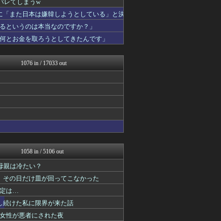
バレてしまうw
みんな知ってた？【海外の反...
に「また日本は嫌韓しようとしている」と決
海外のお前ら 海外の反応
JDM速報 海外の反応
るというのは本当なのですか？」
ポーランドボール 翻訳
何とお金を取ろうとしてきたんです」
私が悪いの？【海外の反応】
Red4 海外の反応まとめ
ハナミズキの韓国ブログ[海...
1076 in / 17033 out
世界はグーチョキパー
ボールパーク速報 海外の反...
かいこれ！ 海外の反応 コ...
すらるど - 海外の反応
わーすぽ 海外の反応
世界の憂鬱 海外・韓国の反...
HANO-K
海外の反応ジャーナル
世界のジャンプ速報
じゃぽにか反応帳
1058 in / 5106 out
かいにちニュース 【海外の...
母親は冷たい？
Ask Reddit まと...
海外の万国反応記＠海外の反...
、その日だけ皿が回ってこなかった
海外さんいらっしゃい 海外...
定は…
マニア・オブ・フットボール...
し続けた私に限界が来た話
ハウメニージャパン！
ワールドサッカーファン 海...
女性が悪者にされた夜