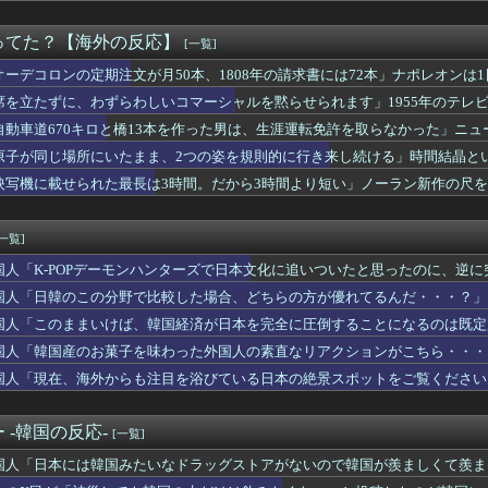
の1試合2本！第26号2ランにMLBファン騒然！←「美しい！」...
本の驚くべき清潔さに世界が感嘆！「日本人は無臭」の噂をめぐる海...
ってた？【海外の反応】
[一覧]
太から第25号先頭打者ホームラン！←「GOAT」（海外の反応）
メリカに対してとても良いことを言ってくれているぞ！アメリカの良...
オーデコロンの定期注文が月50本、1808年の請求書には72本」ナポレオンは
木の影響でLAの赤ちゃんの名前に変化は起きている？←「さすがに...
席を立たずに、わずらわしいコマーシャルを黙らせられます」1955年のテレ
ン-ソ連】内陸国は大変だよ【ポーランドボール】
自動車道670キロと橋13本を作った男は、生涯運転免許を取らなかった」ニ
のお菓子を味わった外国人の素直なリアクションがこちら・・・」
『1年半不在だった駐韓アメリカ大使が韓国系になったぞ！』、『典...
原子が同じ場所にいたまま、2つの姿を規則的に行き来し続ける」時間結晶と
国が防衛白書の竹島記述に抗議
映写機に載せられた最長は3時間。だから3時間より短い」ノーラン新作の尺
業100年を迎えたパンケーキ屋のクオリティをご覧ください…」→...
た
旅で最高に気分を上げてくれるものがコレ！」→「分かるよ、凄くワ...
方を真剣に間違えてる人間を生成してみたｗｗｗｗ」
[一覧]
官による発砲に世界が騒然！←「日本がアメリカ化してきている」（...
国人「K-POPデーモンハンターズで日本文化に追いついたと思ったのに、逆
真似だったのか…」 日本の普通のテレビ番組が最新SNSの数十年...
ンプ」FIFAがW杯開催都市と結んだ約束を守らないことに海外大...
国人「日韓のこの分野で比較した場合、どちらの方が優れてるんだ・・・？」
隊護衛艦ちょうかいによるトマホーク巡航ミサイルの実射試験に韓国...
国人「このままいけば、韓国経済が日本を完全に圧倒することになるのは既定
年バロンドールは誰が受賞すべき?」エンバペ、今季無冠でも初受賞...
」日本男性が魅力に感じる女性の体形に海外興味津々！（海外の反応...
国人「韓国産のお菓子を味わった外国人の素直なリアクションがこちら・・・
電車でポイ捨てして大騒ぎするインド人観光客…見ていて恥ずかしく...
国人「現在、海外からも注目を浴びている日本の絶景スポットをご覧ください
回もあげたよね？なのになんで噛むの？」ペットに毎日言ってるけど...
京駅の写真（海外の反応）
FIFA会長に吹き荒れる逆風に海外騒然！（海外の反応）
 -韓国の反応-
[一覧]
ムをサヨナラ負けさせたイ・ジョンフの守備、ガチでヤバ過ぎる…」...
国人「日本には韓国みたいなドラッグストアがないので韓国が羨ましくて羨ま
外からも注目を浴びている日本の絶景スポットをご覧ください・・・...
バックスコリアを家宅捜査して世界が騒然！←「絶対に意図的なキャ...