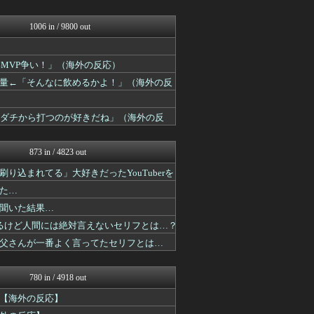
QQQ(海外の反応)
海外のお前ら 海外の反応
かんにゅー -韓国の反応-
1006 in / 9800 out
JDM速報 海外の反応
わーすぽ 海外の反応
コリアル
MVP争い！」（海外の反応）
みんな知ってた？【海外の反...
量←「そんなに飲めるかよ！」（海外の反
Red4 海外の反応まとめ
海外トークログ
日本と韓国は敵か？味方か？...
モダチから打つのが好きだね」（海外の反
フロムOverSS
私が悪いの？【海外の反応】
873 in / 4823 out
込まれてる」大好きだったYouTuberを
た…
聞いた結果…
るけど人間には絶対言えないセリフとは…？
父さんが一番よく言ってたセリフとは…
780 in / 4918 out
【海外の反応】