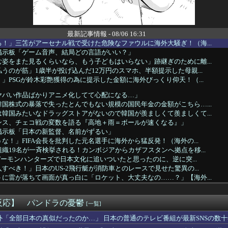
最新記事情報 - 08/06 16:31
！」三笘がアーセナル戦で受けた危険なファウルに海外大騒ぎ！（海...
掲示板「ゲーム音声、結局どの言語がいい？」
姿をまた見るくらいなら、もう子どもはいらない」跡継ぎのために離...
うのが筋」1歳半が投げ込んだ12万円のスマホ、半額提示した母親...
」PSGが鈴木彩艶獲得の為に提示した金額に海外びっくり仰天！（...
ヤバい作品ばかりアニメ化してて心配になる…」
国株式の暴落で失ったとんでもない規模の国民年金の金額がこちら…...
韓国みたいなドラッグストアがないので韓国が羨ましくて羨ましくて...
ンス、チェコ戦の変数を語る『高地＋雨＝ボールが速くなる』」
掲示板「日本の新監督、名前がずるい」
な！」FIFA会長を批判した元名選手に海外から猛反発！（海外の...
織19名が一斉検挙される！カンボジアからカザフスタンへ拠点を移...
Pデーモンハンターズで日本文化に追いついたと思ったのに、逆に突...
すべき！」日本のUS-2飛行艇が消防車とのレースで見せた驚異の...
に雷が落ちて画面が真っ白に「ロケット、大丈夫なの……？」【海外...
あれで科学を好きになった。でも科学は爆発しなきゃダメって刷り込...
を性犯罪に遭わせ、塩酸をかける」いじめ被害家族が脅迫される事件...
反応】 パンドラの憂鬱
る損得に世界が騒然！←「不公平だろ」（海外の反応）
[一覧]
日本代表、9月の親善試合の相手が確定！」 中国人「今までは実質...
外「全部日本の真似だったのか…」 日本の普通のテレビ番組が最新SNSの数
隆がミゲル・バルガスの髪の毛で遊ぶｗｗｗｗ → 「Wソックスの...