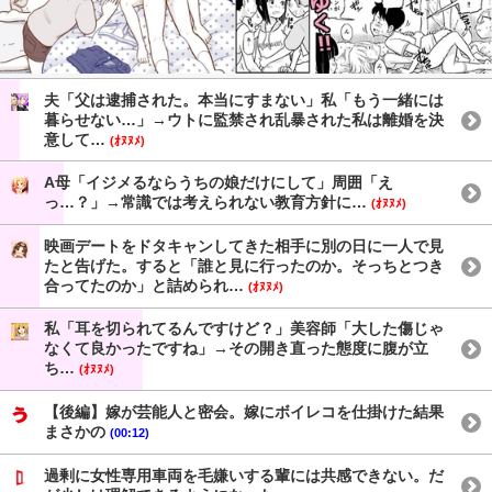
夫「父は逮捕された。本当にすまない」私「もう一緒には
暮らせない…」→ウトに監禁され乱暴された私は離婚を決
意して…
(ｵﾇﾇﾒ)
A母「イジメるならうちの娘だけにして」周囲「え
っ…？」→常識では考えられない教育方針に…
(ｵﾇﾇﾒ)
映画デートをドタキャンしてきた相手に別の日に一人で見
たと告げた。すると「誰と見に行ったのか。そっちとつき
合ってたのか」と詰められ…
(ｵﾇﾇﾒ)
私「耳を切られてるんですけど？」美容師「大した傷じゃ
なくて良かったですね」→その開き直った態度に腹が立
ち…
(ｵﾇﾇﾒ)
【後編】嫁が芸能人と密会。嫁にボイレコを仕掛けた結果
まさかの
(00:12)
過剰に女性専用車両を毛嫌いする輩には共感できない。だ