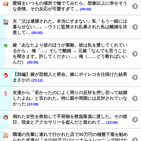
愛猫をいつもの場所で撫でてみたら、想像以上に幸せそう
な表情。その反応が可愛すぎて…
(00:00)
夫「父は逮捕された。本当にすまない」私「もう一緒には
暮らせない…」→ウトに監禁され乱暴された私は離婚を決
意して…
(00:00)
嫁「あなたより彼のほうが素敵。彼は私を愛してくれてい
るから」 俺「…」そして離婚 → 元嫁「なんでも言うこと
を聞きます。許してください…」俺（……どう断ればいい
んだ）
(00:00)
【前編】嫁が芸能人と密会。嫁にボイレコを仕掛けた結果
まさかの
(23:12)
友達から「若かったのによく周りの反対を押し切って結婚
したよね」と言われた。特に親や周囲には反対されていな
かった
(23:09)
倒れた女性を救助して手荷物を救急隊員に渡した。その後
日、現金とアクセサリーを盗んだと疑われて…
(23:06)
職場の先輩に連れて行かれた店で30万円の補整下着を勧め
られた友達が「その30万でパーソナルトレーニング付けた