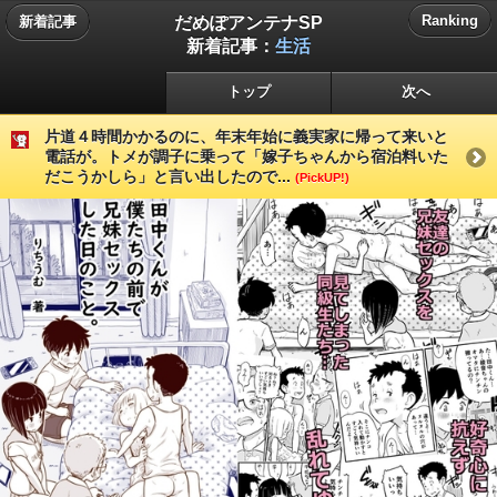
だめぽアンテナSP
Ranking
新着記事
新着記事：
生活
トップ
次へ
片道４時間かかるのに、年末年始に義実家に帰って来いと
電話が。トメが調子に乗って「嫁子ちゃんから宿泊料いた
だこうかしら」と言い出したので...
(PickUP!)