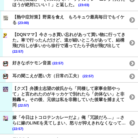
ほうが絶対にいい！」と返した。
(23:03)
【熱中症対策】野菜を食え もろキュウ最高毎日でもイケ
る
(23:00)
【DQNママ】今さっき買い忘れがあって買い物に行ってき
た。車で行ったんだけど、道が細いところがあって、結構
飛び出しが多いから徐行で通ってたら子供が飛び出して
(22:57)
好きなポケモン音楽
(22:57)
耳の聞こえが悪い方（日常の工夫）
(22:57)
【クズ】弁護士志望の彼氏から「同棲して家事全部やっ
て」と言われたのがキッカケで別れたら「勿体ない」と非
難轟々。その後、元彼は私を非難していた後輩を捕まえて
同
(22:57)
嫁「今日はトコロテンカレーだよ」俺「冗談だろ…」→さ
らに嫁のLINEを見てしまい、怒りが抑えきれなくなって…
(22:57)