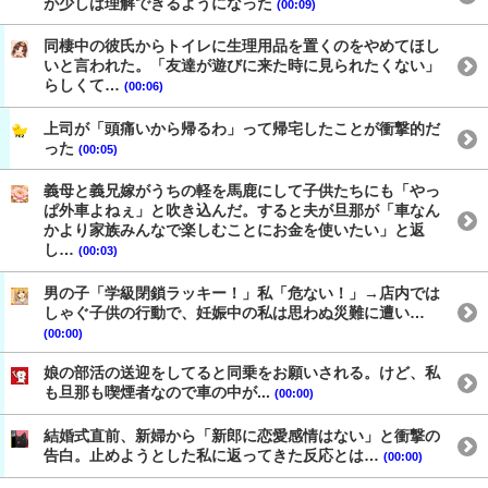
が少しは理解できるようになった
(00:09)
同棲中の彼氏からトイレに生理用品を置くのをやめてほし
いと言われた。「友達が遊びに来た時に見られたくない」
らしくて…
(00:06)
上司が「頭痛いから帰るわ」って帰宅したことが衝撃的だ
った
(00:05)
義母と義兄嫁がうちの軽を馬鹿にして子供たちにも「やっ
ぱ外車よねぇ」と吹き込んだ。すると夫が旦那が「車なん
かより家族みんなで楽しむことにお金を使いたい」と返
し…
(00:03)
男の子「学級閉鎖ラッキー！」私「危ない！」→店内では
しゃぐ子供の行動で、妊娠中の私は思わぬ災難に遭い…
(00:00)
娘の部活の送迎をしてると同乗をお願いされる。けど、私
も旦那も喫煙者なので車の中が...
(00:00)
結婚式直前、新婦から「新郎に恋愛感情はない」と衝撃の
告白。止めようとした私に返ってきた反応とは…
(00:00)