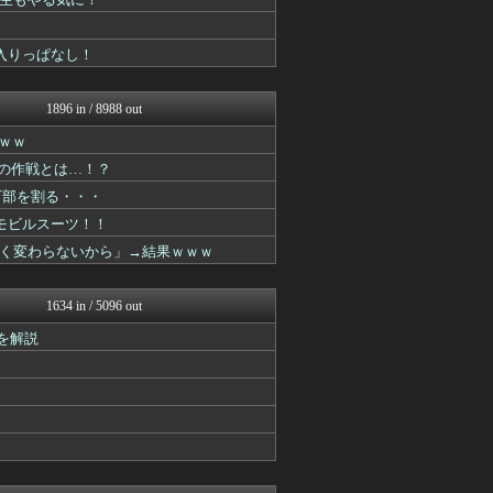
おたくみくす 声優まとめ
GUNDAM.LOG｜ガン...
ああ言えばForYou
が入りっぱなし！
コンテンツ・声優 | ラブ...
それからの出来事() アイ...
ヒーローNEWS
1896 in / 8988 out
ガンダムブログ（情報戦仕様...
漫画まとめ速報
ｗｗ
アニはつ -アニメ発信場-
めの作戦とは…！？
アニチャット
万部を割る・・・
GUNDAM.LOG｜ガン...
fig速
モビルスーツ！！
プリキュアのまとめ
く変わらないから」→結果ｗｗｗ
ああ言えばForYou
ぴこ速(〃'∇'〃)？
異世界転生まとめ速報
1634 in / 5096 out
おたくみくす 声優まとめ
デジタルニューススレッド
を解説
漫画まとめ速報
ぐら速 -声優まとめ速報-
最強ジャンプ放送局
GUNDAM.LOG｜ガン...
fig速
ああ言えばForYou
デジタルニューススレッド