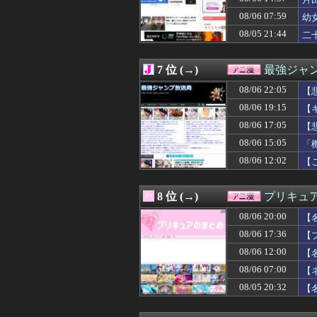
08/06 21:05
【朗報】水瀬い
08/06 21:02
【Gジェネエタ
08/06 07:59
幼
08/06 21:00
一番面白いギャ
08/05 21:44
二
08/06 21:00
【ラブライブ！】
08/06 21:00
【シャニマス】
08/06 21:00
【仮面ライダー
7 位 (→)
最強ジャ
08/06 20:59
【SEED】フォ
08/06 20:29
08/06 22:05
ストリートファ
【
08/06 20:18
【衝撃】ガンダム
08/06 19:15
【
08/06 20:05
【エロ漫画】女
08/06 17:05
【
08/06 20:02
【ガンダムSEE
08/06 20:00
【〈物語〉シリー
08/06 15:05
「
08/06 20:00
【名探偵プリキュア
08/06 12:02
【
08/06 20:00
「強いおっさんキ
08/06 19:50
【画像】リズム
08/06 19:47
【悲報】なろう
8 位 (→)
プリキュ
08/06 19:34
【悲報】声優の
08/06 20:00
08/06 19:30
【衝撃動画】ア
【
08/06 19:29
みいちゃんはなぜ
08/06 17:36
【
08/06 19:23
ガリガリな「け
08/06 12:00
【
08/06 19:15
【キングダム 8
08/06 19:02
【ガンダム イニ
08/06 07:00
【
08/06 19:00
【バンダイ】「食
08/05 20:32
【
08/06 19:00
『ガンダム』に
08/06 18:52
【衝撃】「Z世代