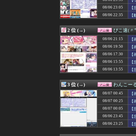
【
08/07 00:11
【画像】あの人
08/06 23:05
【
08/07 00:07
【仮面ライダーマ
08/06 22:35
08/07 00:05
【悲報】熊本地震
【
08/07 00:03
【朗報】漫画家「
08/07 00:03
【UFO戦士ダイア
2 位 (→)
ぴこ速(〃'
08/07 00:02
ガンダムゲーっ
08/07 00:02
【アークナイツ】G
08/06 21:15
【
08/07 00:01
【ライザのアトリ
08/06 19:50
【
08/07 00:00
【ラブライブ！
08/07 00:00
【マーベル】ハ
08/06 17:30
【
08/07 00:00
【デレマス】P
08/06 15:55
【
08/06 23:59
【話題】日本で1
08/06 13:55
【
08/06 23:45
【悲報】サイバ
08/06 23:35
【ゲーム脳】昔は
08/06 23:34
【衝撃】名作『ル
3 位 (→)
わんこー
08/06 23:33
『バンドリ！ ゆ
08/06 23:30
【悲報】週刊少年
08/07 00:45
【
08/06 23:29
クラピカ「エンペ
08/07 00:25
【
08/06 23:25
【悲報】美女イン
08/06 23:05
08/07 00:05
【悲報】人気配信
【
08/06 23:05
【悲報】下ネタア
08/06 23:45
【
08/06 23:00
【ラブライブ！】【祝
08/06 23:25
【
08/06 23:00
『令和のダラさん
08/06 22:59
シャアってツイ
08/06 22:59
【悲報】ワール