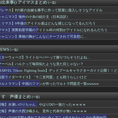
史上最も大きな決断を迫られた二択、ガチ決定ｗｗｗ
出来事() アイマスまとめ
[一覧]
力「本当に幸せな人は人を煽らない」←これ
ニメ』『グルメアニメ』の凄い事に気付いたｗｗｗｗ『グルメアニメ...
デレマス】Pの家の合鍵を勝手に作って部屋に侵入しそうなアイドル
兵「キャノン担いだデブ？近接は無理だろ（笑）」→
シャニマス】海外の小糸の紹介文（日本語訳）
画で絵柄かわいくてヒロインとSEX描写ありの期待の新人到来ｗｗｗ
ミリマス】6年後のアイドル達はどんな感じになってるんだろう
万部も売れてるのに全くアニメ化されないこのお漫画📖🥺
専用」のドスケベマンション！？
学マス】実際初星学園のアイドル科の何割がアイドルになれるんだろう
ンの翼とかいう物語のエンディングが富野作品の中でも屈指の美しさ...
シャニソン】果穂の胸がこんなにナーフされて可哀想に…
エリクトってマジで奇跡の存在だったんだよな
中国のファンが作ったウルトラ問題児一覧wwwww
白の100年編の役者が揃うｗｗｗ
EWS
[一覧]
キュアさん、意外と変な子多いw w w
スターウォーズ】ライトセーバーって握りづらそうだよね…
レンって絶対に性欲強いよなｗｗｗｗｗ
ツの主人公「ヒロインか全人類かの二択…ボクはヒロインを選ぶっ！...
マーベル】ハルクって毎回似たような見た目じゃない？
50万部を誇った「週刊少年ジャンプ」、ついに発行部数が100万...
ARVEL Tōkon: Fighting Souls】デッドプールキャラクターガイド公
ニメ、なぜか作られない
実際にプレイしたらわかるけどライザは友達って感じで性的な目では...
仮面ライダーマイス】「十二支同盟」とも戦うらしいけど
0万で結婚、とんでもない事が判明するｗｗｗｗ年収300万で結婚...
ウルトラマン】中国のファンが作ったウルトラ問題児一覧wwwww
ってるエロゲ、一番可愛い子が攻略できない致命的なバグがあるっぽい
まで届くって本当なのか？
りしたら、悟空とベジータの子が産まれるってこと？
くす 声優まとめ
[一覧]
に人生を狂わされたおじさんが復讐にすべてを捧げるヱロゲが発売ｗ...
朗報】水瀬いのりちゃん、やはりDの一族だったｗｗｗｗ
ら始める異世界生活』4th season《奪還編》PV公開...
ダム」のディジェとかいう、アムロが乗っただけで評価されたモビル...
悲報】声優の大西沙織さん、意外と代表作が無いｗｗｗｗ
の声優、マジで予想つかないｗｗｗｗ
ガジンで100万部も売れてるのに全くアニメ化されないこのお漫画📖🥺