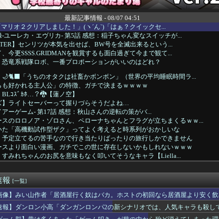
最新記事情報 - 08/07 04:51
r「マリオ２クリアしました！」(ヽ´ん`)「はぁ？クイックセ...
-ユーレカ・エヴリカ- 第5話 感想：稲子ちゃん変なスイッチが...
UNTER】センリツが本気を出せば、BW号を全滅出来るという...
今更SSSS.GRIDMANを観賞するも面白過ぎて今まで観て...
】恐竜系戦隊ロボ、一番プロポーションがいいのはどれ？
🌙🐈‍⬛「うちのオタクは社畜かボンボン」（世界の平均睡眠時間ラ...
らも好かれる主人公」の特徴、ガチで決まるｗｗｗｗ
Lｺｽﾞｶﾎ…？🐉【蓮ノ空】
ズ】ライトセーバーって握りづらそうだよね…
-ライアーゲーム- 第17話 感想：秋山さんの逆転の策がバ...
スのロロノア・ゾロさん、ペローナちゃんとフラグが立ちまくるｗｗ...
いた「高機動試作型ザク」ってよく考えると時系列がおかしいな
】予定立てるの苦手なので行き当たりばったりの旅行しかできません
ースより面白い漫画、ガチでこの世に存在しないかもしれないｗｗｗ
すみれちゃんのお尻を意味もなく叩いてそうなキャラ【Liella...
性声優、水着になる「これって需要ありますか？」
者「居酒屋行く奴はバカ。ホストの初回なら居酒屋より安く飲めてイ...
速報
に熊本地震が発生した瞬間の防犯カメラが公開される
[一覧]
ゲーム、エッチすぎて始まる♥
画像】みい山作者「居酒屋行く奴はバカ。ホストの初回なら居酒屋より安く飲
験チー牛」には解けない問題がこれｗｗｗｗ
速報】ダンロン小高「ダンガンロンパ2の新シナリオでは、人気キャラも殺し
始まる‘エクストラモード’
小高「ダンガンロンパ2の新シナリオでは、人気キャラも殺していき...