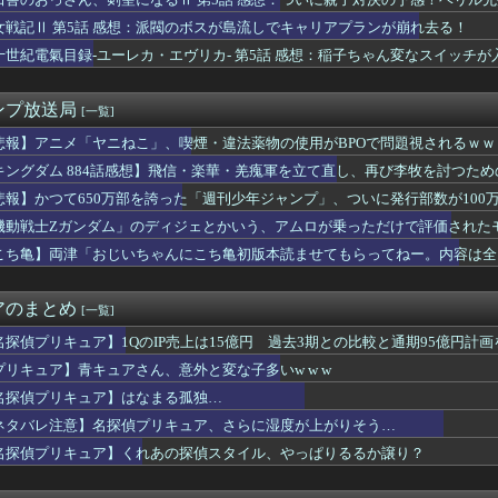
のりちゃん、やはりDの一族だったｗｗｗｗ
ーナル】最強の支援機と言えば？
女戦記Ⅱ 第5話 感想：派閥のボスが島流しでキャリアプランが崩れ去る！
グ漫画ってなんなの？
十世紀電氣目録-ユーレカ・エヴリカ- 第5話 感想：稲子ちゃん変なスイッチ
セクシーさとキュートな上原歩夢ちゃんのフィギュアが制作決定！【...
海外の小糸の紹介文（日本語訳）
マイス】「十二支同盟」とも戦うらしいけど
ンプ放送局
[一覧]
ビドゥンガンダム「ビーム弾きます、ビーム曲げられます、空飛びま...
イター6の新キャラ、エロ可愛くてメロメロになるプレイヤーが続出
悲報】アニメ「ヤニねこ」、喫煙・違法薬物の使用がBPOで問題視されるｗｗ
SEEDさん、絶対にあり得ないだろって設定がこちらｗｗｗ
キングダム 884話感想】飛信・楽華・羌瘣軍を立て直し、再び李牧を討つた
の子の「イく時の反応」最強を決めるぞ
悲報】かつて650万部を誇った「週刊少年ジャンプ」、ついに発行部数が100
D】ゲイツってクルーゼも乗ってるのにあんまり活躍したイメージが...
ズ】セガ「忍野忍」「斧乃木余接」プライズフィギュア【彩色原型公...
機動戦士Ζガンダム」のディジェとかいう、アムロが乗っただけで評価された
】1QのIP売上は15億円 過去3期との比較と通期95億円計...
こち亀】両津「おじいちゃんにこち亀初版本読ませてもらってねー。内容は全
ャラ（年齢40～50代）」はよくいるけど「強いおばさん」はいな...
天国でシコったｗｗｗｗｗ
作家もどきぼく、現実に打ちのめされる…
アのまとめ
[一覧]
大西沙織さん、意外と代表作が無いｗｗｗｗ
メリカ人なら絶対目が覚める目覚まし時計がこちら…凄すぎる…
名探偵プリキュア】1QのIP売上は15億円 過去3期との比較と通期95億円計画
死に追いやられたか？→覚醒剤の入手ルート持ってるような半グレに...
プリキュア】青キュアさん、意外と変な子多いw w w
もフレ声優」が発見される・・・
名探偵プリキュア】はなまる孤独…
84話感想】飛信・楽華・羌瘣軍を立て直し、再び李牧を討つための...
ブ】GACKTの学習内容おかしいよ…
ネタバレ注意】名探偵プリキュア、さらに湿度が上がりそう…
玩」「プライズ」「ガシャポン」2026年8月発売商品【発売スケ...
名探偵プリキュア】くれあの探偵スタイル、やっぱりるるか譲り？
ついて全く知らないけど、最強のやつはどんなの？
」とんでもない事が判明ｗｗｗｗ「Z世代」がここまで酷すぎる理由...