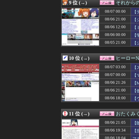
08/06 18:48
【朗報】ゲーム
9 位 (→)
それからの
08/06 18:17
【疑問】謎の勢
08/07 00:00
08/06 18:13
【驚愕】『料理ア
【
08/06 18:06
【画像】ジオン
08/06 21:00
【
08/06 18:05
【朗報】一般漫
08/06 12:00
【
08/06 18:04
マガジンで100
08/06 18:03
なんと「ド痴女
08/06 00:00
【
08/06 18:02
【画像あり】リー
08/05 21:00
【
08/06 18:02
【水星の魔女】
08/06 18:00
【ウルトラマン】
08/06 18:00
『ワンピース』空
10 位 (→)
ヒーローN
08/06 17:36
【プリキュア】青
08/07 03:00
【
08/06 17:30
【画像】フリー
08/06 17:30
オタク系コンテン
08/07 00:00
【
08/06 17:05
【悲報】かつて6
08/06 21:26
【M
08/06 17:04
シャニマスのア
08/06 16:46
08/06 21:00
【画像】オタク「
【
08/06 16:27
【衝撃】年収30
08/06 18:00
【
08/06 16:05
【エロゲ】今や
08/06 16:02
※月光蝶が木星
08/06 16:00
ゴジータが子作
11 位 (→)
おたくみ
08/06 15:55
【悲報】頂き女子
08/06 21:05
【
08/06 15:51
アニメ『Re:ゼロか
08/06 15:05
「機動戦士Ζガン
08/06 19:34
【
08/06 15:04
令和版両津勘吉
08/06 18:04
マ