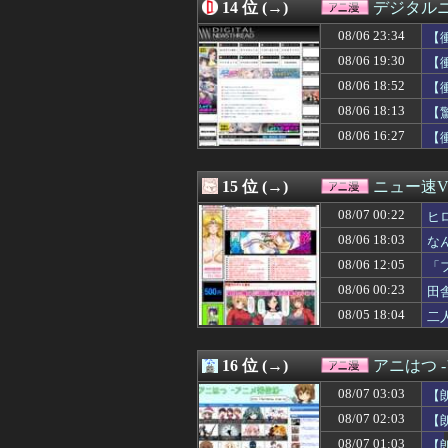
08/06 12:00
14 位 (→)
石原夏織さん、
デジタル
08/06 12:00
【動画】かもし
08/06 23:34
【
08/06 12:00
【名探偵プリキ
08/06 10:30
08/06 19:30
【画像】アトリエ
【
08/06 10:21
【ガンダム】ア
08/06 18:52
【
08/06 09:05
【ムホ報】不知
08/06 18:13
【
08/06 09:00
【悲報】大学生の
食
08/06 09:00
【朗報】人気美
08/06 16:27
【
08/06 09:00
【悲報】大ヒット
人
08/06 08:22
【スパロボ】エリ
15 位 (→)
ニュー速VI
08/07 00:22
ヒ
08/06 18:03
な
08/06 12:05
「
08/06 00:23
田
08/05 18:04
二
16 位 (→)
アニはつ 
08/07 03:03
【
08/07 02:03
【
08/07 01:03
【