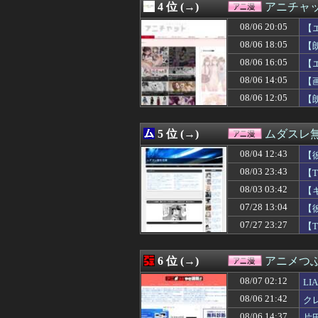
4 位 (→)
アニチャ
08/06 22:57
『仮面ライダーマ
08/06 22:48
【朗報】なろう
08/06 20:05
【
08/06 22:35
【悲報】黒人さん
08/06 18:05
【
08/06 22:35
【動画】ゲーフリ
08/06 16:05
08/06 22:29
謎の勢力「みい山
【
08/06 22:24
【ROBOT魂】
08/06 14:05
【
08/06 22:13
【ラブライブ！虹
08/06 12:05
【
08/06 22:05
【悲報】アニメ
08/06 22:05
【悲報】ワンダン
08/06 22:05
【画像】世界各
5 位 (→)
ムダスレ
08/06 22:02
※「オッゴ（シ
08/06 22:00
【ラブライブ！
08/04 12:43
【
08/06 21:59
【朗報】中華ア
08/03 23:43
【
08/06 21:48
【衝撃】ドラゴ
08/03 03:42
08/06 21:42
クレバテスⅡ-魔
【
08/06 21:35
【画像】漫画家・
07/28 13:04
【
08/06 21:35
【ウマ娘】新人
07/27 23:27
【
08/06 21:29
【悲報】京アニ
08/06 21:26
【MARVEL Tōko
08/06 21:21
【超朗報】Amaz
6 位 (→)
アニメつぶ
08/06 21:18
【トリダモノ氏オ
08/06 21:15
【画像】女の子
08/07 02:12
L
08/06 21:11
【画像】パンツが
08/06 21:42
ク
08/06 21:05
【画像】韓国人「
08/06 14:37
片