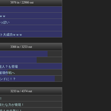
5976 in / 22966 out
へんそく！
アニはつ -アニメ発信場-
わんこーる速報！
ｗｗ
アニゲー速報
漫画まとめ速報
っぽい
ガンプラ ログ
fig速
ト大成功ｗｗｗ
最強ジャンプ放送局
アニゲー速報
わんこーる速報！
3366 in / 3253 out
GUNDAM.LOG｜ガン...
コンテンツ・声優 | ラブ...
漫画まとめ速報
アニはつ -アニメ発信場-
超人？も登場
アニメつぶやき速報‼︎
アニゲー速報
破壊作戦へ
ぐら速 -声優まとめ速報-
コンドに！？
漫画まとめ速報
ヒーローNEWS
ジャンプ速報
3233 in / 4374 out
fig速
ぴこ速(〃'∇'〃)？
！
異世界転生まとめ速報
に新たな力が発現！
アニゲー速報
先生もやる気に！