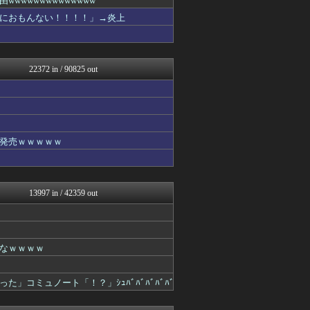
wwwwwwwwwwww
異世界転生まとめ速報
におもんない！！！！」→炎上
fig速
わんこーる速報！
アニはつ -アニメ発信場-
fig速
22372 in / 90825 out
GUNDAM.LOG｜ガン...
fig速
fig速
コンテンツ・声優 | ラブ...
ヒーローNEWS
それからの出来事() アイ...
発売ｗｗｗｗｗ
ポンポコにゅーす - 三日...
わんこーる速報！
アニゲー速報
デジタルニューススレッド
13997 in / 42359 out
ああ言えばForYou
ジャンプ速報
漫画まとめ速報
わんこーる速報！
アニゲー速報
なｗｗｗｗ
わんこーる速報！
コンテンツ・声優 | ラブ...
コミュノート「！？」ｼｭﾊﾞﾊﾞﾊﾞﾊﾞﾊﾞ
ああ言えばForYou
ガンダムブログ（情報戦仕様...
漫画まとめ速報