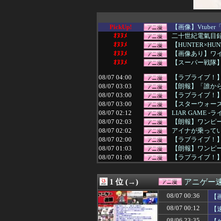
PickUp!
【画像】Vtube
ｵﾇﾇﾒ
二十世紀電氣目録
ｵﾇﾇﾒ
【HUNTER×H
ｵﾇﾇﾒ
【画像あり】ワイ、
ｵﾇﾇﾒ
【スーパー戦隊
08/07 04:00
【ラブライブ！】
08/07 03:03
【朗報】「誰か
08/07 03:00
【ラブライブ！】B
08/07 03:00
【スターウォー
08/07 02:12
LIAR GAME 
08/07 02:03
【朗報】ワンピー
08/07 02:02
アイナが乗って
08/07 02:00
【ラブライブ！
08/07 01:03
【朗報】ワンピ
08/07 01:00
【ラブライブ！】
08/07 00:45
【画像】新人女
08/07 00:36
【画像】みい山作
1 位 (→)
アニゲー
08/07 00:30
【動画】手術中
08/07 00:29
ライザの公式AI
08/07 00:36
【
08/07 00:25
【画像】「未経
08/07 00:12
【
08/07 00:22
ヒロイン攻略後に
08/07 00:12
【速報】ダンロン
08/06 23:35