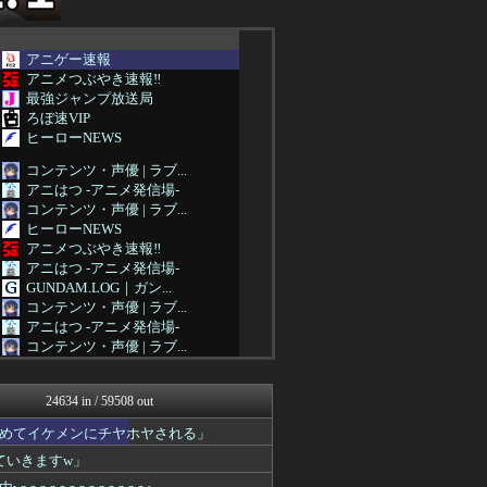
アニゲー速報
アニメつぶやき速報‼︎
最強ジャンプ放送局
ろぼ速VIP
ヒーローNEWS
コンテンツ・声優 | ラブ...
アニはつ -アニメ発信場-
コンテンツ・声優 | ラブ...
ヒーローNEWS
アニメつぶやき速報‼︎
アニはつ -アニメ発信場-
GUNDAM.LOG｜ガン...
コンテンツ・声優 | ラブ...
アニはつ -アニメ発信場-
コンテンツ・声優 | ラブ...
わんこーる速報！
アニゲー速報
24634 in / 59508 out
あぁ^～こころがぴょんぴょ...
漫画まとめ速報
めてイケメンにチヤホヤされる」
わんこーる速報！
ていきますw」
ニュー速VIPブログ(`･...
アニゲー速報