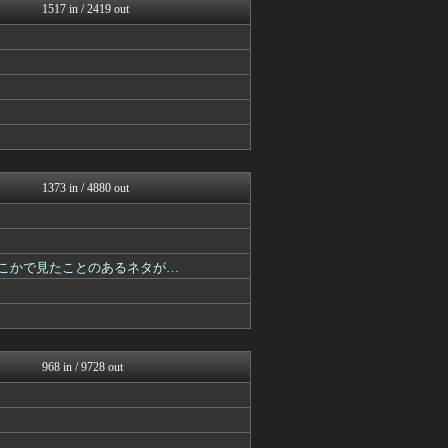
アニはつ -アニメ発信場-
1517 in / 2419 out
異世界転生まとめ速報
デジタルニューススレッド
ガンダムブログ（情報戦仕様...
アニチャット
おたくみくす 声優まとめ
ニュー速VIPブログ(`･...
ろぼ速VIP
GUNDAM.LOG｜ガン...
ヒーローNEWS
あぁ^～こころがぴょんぴょ...
1373 in / 4880 out
プリキュアのまとめ
ぴこ速(〃'∇'〃)？
ああ言えばForYou
最強ジャンプ放送局
開！！どこかで見たことのあるネタが…
おたくみくす 声優まとめ
異世界転生まとめ速報
デジタルニューススレッド
アニチャット
GUNDAM.LOG｜ガン...
ああ言えばForYou
968 in / 9728 out
ぴこ速(〃'∇'〃)？
デジタルニューススレッド
最強ジャンプ放送局
おたくみくす 声優まとめ