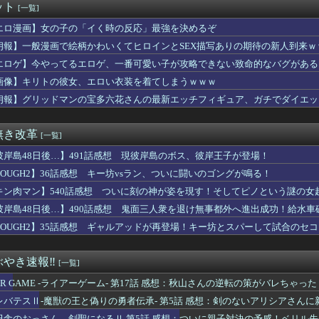
ット
[一覧]
イス』制作発表会見で追加情報解禁 他、今週の備忘録（2026/...
系の四天王、「無職転生オバロ転スラリゼロ」でガチ決定ｗｗｗ
エロ漫画】女の子の「イく時の反応」最強を決めるぞ
、バスで調子に乗り過ぎて運転手に怒られる。お前らの想像の1.2...
朗報】一般漫画で絵柄かわいくてヒロインとSEX描写ありの期待の新人到来ｗ
新作、とんでもない手抜きをしてしまうwwwww
のアニメ化反対！不謹慎！」アニメ会社「もちづきさんアニメ化！」...
エロゲ】今やってるエロゲ、一番可愛い子が攻略できない致命的なバグがある
88,000のミーティアが二次も即完売なの大人気すぎる…
画像】キリトの彼女、エロい衣装を着てしまうｗｗｗ
ヶ咲学園スクールアイドル同好会】フリュー「上原歩夢」プライズフ...
朗報】グリッドマンの宝多六花さんの最新エッチフィギュア、ガチでダイエッ
「ヤニねこ」、喫煙・違法薬物の使用がBPOで問題視されるｗｗｗｗ
ス作者「手書きでダンスアニメ描いてみました」←アニメの当てつけ...
国の「飲酒運転の罰則」がこれらしいｗｗｗｗ
無き改革
[一覧]
ャア）」vs「アレックス（クリス）」はどっちが勝つと思う？
】魅力ディスカバー、次は16日にランジュ【虹ヶ咲】
彼岸島48日後…】491話感想 現彼岸島のボス、彼岸王子が登場！
ニメ、やっぱ日本の後追いだった
TOUGH2】36話感想 キー坊vsラン、ついに闘いのゴングが鳴る！
ンボールの天下一武道会、やっぱりヤラセだったｗｗｗ
獣の王と偽りの勇者伝承- 第5話 感想：剣のないアリシアさんに...
キン肉マン】540話感想 ついに刻の神が姿を現す！そしてピノという謎の女
桂正和の描いた最新パ0ツイラストにネット衝撃「この質感の出し方...
彼岸島48日後…】490話感想 鬼面三人衆を退け無事都外へ進出成功！給水車
女性声優さん、いきなり水着姿をXで披露ｗｗｗｗ
TOUGH2】35話感想 ギャルアッドが再登場！キー坊とスパーして試合のセ
の新作アニメ、普通につまらない…
n: Fighting Souls】デッドプールキャラ...
onで「GANTZ」が全巻100円ｗｗｗｗｗｗｗｗｗｗ
やき速報‼︎
[一覧]
リジナルキャラクター】PLAMATEA「MXちゃん」プラモデル...
「ねー、ドライヤーかけて？♡」
IAR GAME -ライアーゲーム- 第17話 感想：秋山さんの逆転の策がバレちゃった
見れる最新アニメwwwwwwwwwww
レバテスⅡ-魔獣の王と偽りの勇者伝承- 第5話 感想：剣のないアリシアさん
日本人の間で『女が破滅的な人生を送るのを楽しむ陰湿な趣味』が流...
田舎のおっさん、剣聖になるⅡ 第5話 感想：ついに親子対決の予感！ベリル