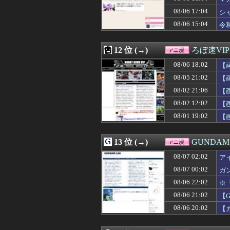
08/06 15:00
昭和戦隊のロボ
08/06 17:04
08/06 15:00
【驚愕】名作『S
シ
08/06 14:37
片田舎のおっさん
08/06 15:04
令
08/06 14:20
【驚愕】夏、終
08/06 14:16
【朗報】アニメ「
08/06 14:05
【画像】この沐
12 位 (→)
ろぼ速VIP
08/06 14:05
【画像】キリト
08/06 18:02
【
08/06 14:00
漫画ワンピース(
08/06 13:58
【ガンダム008
08/05 21:02
【
08/06 13:55
【悲報】ヤニねこ
08/02 21:06
【
08/06 13:04
異世界おじさん
08/02 12:02
08/06 12:59
【ガンプラ】PG
【
08/06 12:44
【朗報】歴代の日
08/01 19:02
【
08/06 12:34
アニメ監督「ラス
08/06 12:18
【V作戦】ジオ
08/06 12:12
「仮面ライダーマ
13 位 (→)
GUNDA
08/06 12:09
【画像】地雷系女
08/07 02:02
ア
08/06 12:07
【悲報】ハンタ
08/06 12:05
【朗報】グリッド
08/07 00:02
ガ
08/06 12:05
「フリルもリボン
08/06 22:02
※
08/06 12:05
【画像】小さくて
08/06 21:02
【
08/06 12:04
【令和最新版】 早
08/06 12:02
【こち亀】両津「
08/06 20:02
【
08/06 12:00
【ミリマス】6
08/06 12:00
【仮面ライダー