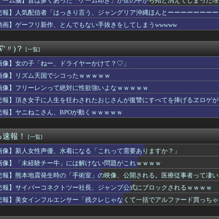
ゲーム脳】昔は多くあった「ゲーム叩き」が世の中から殆ど消えてしまった理由ww
気ポケモン、超エッチなフィギュアになるwww
悲報】人気配信者「はっきり言う、ジャングリア沖縄ほんとーーーーーーーー
イス】「変身ベルト DXマイスドライバー」ほか【本日予約開始！...
発生時の「手術室」の映像、公開される。医療従事者って凄いなｗｗ...
動画】ゲーフリ新作、とんでもない手抜きをしてしまうwwwww
アニメ化決定！？嬉しい！！」→「なんなんだよこれ…」←最初に思...
ポロン】NEO ダイナマイトアクション「ダイアポロン アニメ...
∇'〃)？
[一覧]
て他社ゲーのインスパイア多いよね
ift+シリーズ「純燼エイヤフィヤトラ それからの物語VER...
画像】女の子「ねー、ドライヤーかけて？♡」
エ】キューズQ「ライザ(ライザリン・シュタウト)ウェディングS...
画像】リズム天国でシコったｗｗｗｗｗ
】【動画】ひーが後輩にお姉ちゃん呼びさせてる…【声優】
ルクって毎回似たような見た目じゃない？
画像】フリーレンって絶対に性欲強いよなｗｗｗｗｗ
の家の合鍵を勝手に作って部屋に侵入しそうなアイドル
悲報】頂き女子に人生を狂わされたおじさんが復讐にすべてを捧げるヱロゲが
番売れている雑誌、週刊少年ジャンプ紙版が100万部を下回り国内...
悲報】ヤニねこさん、BPOが動くｗｗｗｗｗ
ーコネクトツー社長、ジャンプ公式にブロックされるｗｗｗｗ
多くあった「ゲーム叩き」が世の中から殆ど消えてしまった理由ww...
パン三世』のガチで怖い話を聞いてワイ震えが止まらない…これは…...
る速報！
[一覧]
め∞みた』8話感想 みゅーたいぷ解散の危機！？
ジャンプさん、最大発行部数653万部から急降下でついに100万...
画像】新人女性声優、水着になる「これって需要ありますか？」
ラータイムのせいで寿命を大幅に失ってしまったけどそれでちょうど...
画像】「未経験チー牛」には解けない問題がこれｗｗｗｗ
フルエンサー「残クレじゃなくて一括でアルファード買っちゃった」...
者「はっきり言う、ジャングリア沖縄ほんとーーーーーーーーにおも...
悲報】熊本地震発生時の「手術室」の映像、公開される。医療従事者って凄い
ナウンスが流れた鉄道会社、声明を発表「当社が意図しない音声が流...
悲報】サイバーコネクトツー社長、ジャンプ公式にブロックされるｗｗｗｗ
】Holiday∞Holiday200万再生【蓮ノ空】
悲報】美女インフルエンサー「残クレじゃなくて一括でアルファード買っちゃった」
』6話感想 ダラさんにビームを打ちたいと懇願する薫
ンテール少女時代のハマーンは好みじゃなかったの？
ドトリガーのストーリー、もう誰も覚えてない