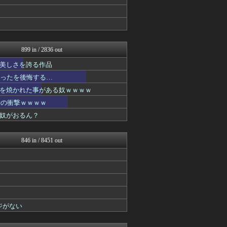
ヒーローNEWS
デジタルニューススレッド
アニメつぶやき速報‼︎
デジタルニューススレッド
異世界転生まとめ速報
2次元に捉われない
899 in / 2836 out
アニチャット
美しさを誇る作品
ああ言えばForYou
ガンダムブログ（情報戦仕様...
かったを後悔する…
ぴこ速(〃'∇'〃)？
を焼かれた事がある奴ｗｗｗｗ
おたくみくす 声優まとめ
時の衝撃ｗｗｗｗ
ガンプラ ログ
異世界転生まとめ速報
奴がおるん？
おたくみくす 声優まとめ
ガンダムブログ（情報戦仕様...
ヒーローNEWS
846 in / 8451 out
異世界転生まとめ速報
げーあにびより｜ゲームやア...
アニチャット
ニュー速VIPブログ(`･...
ぴこ速(〃'∇'〃)？
おたくみくす 声優まとめ
最強ジャンプ放送局
ジがない
それからの出来事() アイ...
ヒーローNEWS