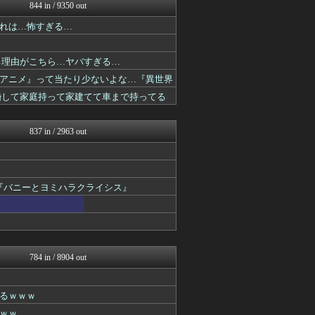
ぐら速 -声優まとめ速報-
844 in / 9350 out
あぁ^～こころがぴょんぴょ...
れは…怖すぎる…
プリキュアのまとめ
ぴこ速(〃'∇'〃)？
ガンダムブログ（情報戦仕様...
る理由がこちら…ヤバすぎる…
アニチャット
アニメ』って当たり少ないよな…『異世界
あぁ^～こころがぴょんぴょ...
ぐら速 -声優まとめ速報-
結婚して家庭持って家建てて車まで持ってる
ぴこ速(〃'∇'〃)？
ガンダムブログ（情報戦仕様...
837 in / 2963 out
『バニーとヨミハラクライシス』
784 in / 8904 out
るｗｗｗ
ｗｗ