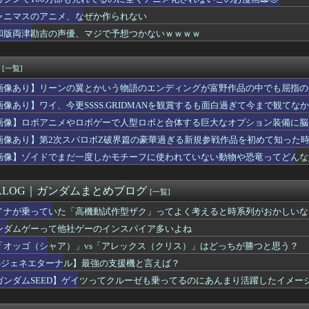
デザイン、配信で追って見ると…
LAM DUNK』の赤木剛憲（ゴリ）、とんでもない事が判明する...
ャニマスのアニメ、なぜか作られない
、剣聖になるⅡ 第5話 感想：ついに親子対決の予感！ベリル先生...
和版両津勘吉の声優、マジで予想つかないｗｗｗｗ
わる…今年の夏は…凄すぎる…
ヤニねこ」BPOに通報され審議されるもセーフだった模様wwww...
浴着エルフ玄関に飾ろうと思うんやが
[一覧]
の彼女、エロい衣装を着てしまうｗｗｗ
画像あり】リーンの翼とかいう物語のエンディングが富野作品の中でも屈指の
平均読者44歳)「第三世界でさぁ！悪魔がいてさぁ！世界を創った...
3】バニングってスパロボだと普通に生きてるよね？
画像あり】ワイ、今更SSSS.GRIDMANを観賞するも面白過ぎて今まで観てな
さん、BPOが動くｗｗｗｗｗ
画像】ロボアニメやロボゲーで人型ロボと合体する巨大なオプション装備に脳
←こいつに2期がない理由・・・
U νガンダム、4割引きの店舗が現れる…安いけど置く場所が…
画像あり】第2次スパロボZ破界篇の豪華過ぎる新規参戦作品を初めて知った
本の全漫画TOP10、遂に確定するwwwww
画像】ゾイドでまだ一度しかモチーフに使われていない動物や恐竜ってどんな
ボス戦かぁ……主題歌流して主人公が1番最初に習得した技でトドメ...
ン視点のこいつ等って普通に怖すぎると思う…
イス」の脚本を担当する荒川稔久、過去作を振り返っても作風が読め...
M.LOG｜ガンダムまとめブログ
[一覧]
子さん、トイレ我慢の限界で大ピンチにwwwwwww
イナが乗っていた「高機動試作型ザク」ってよく考えると時系列がおかしいな
ーハンター連載再開の様子、全くないｗｗｗｗｗｗｗｗｗｗｗｗｗ
マンの宝多六花さんの最新エッチフィギュア、ガチでダイエット大成...
ンダムゲーって他社ゲーのインスパイア多いよね
もたくさんがいいのよね、ふふっ♪」対魔忍RPG・新イベント『バ...
「オッゴ（シャア）」vs「アレックス（クリス）」はどっちが勝つと思う？
可愛い小鳥遊ホシノは腰を持ってオ〇ホールを使うかの様なセッ〇ス...
Gジェネエターナル】最強の支援機と言えば？
見沙織(35)x東山奈央(34)、同級生2ショット写真がこち...
おじいちゃんにこち亀初版本読ませてもらってねー。内容は全く変わ...
ガンダムSEED】ゲイツってクルーゼも乗ってるのにあんまり活躍したイメー
年後のアイドル達はどんな感じになってるんだろう
ゼッツ】映画だけじゃなく本編でもフェイクニュースか…