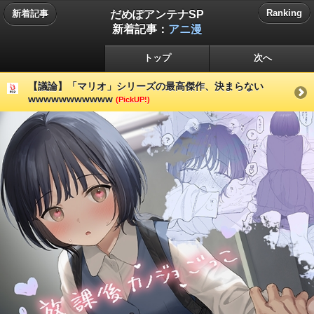
だめぽアンテナSP
Ranking
新着記事
新着記事：
アニ漫
トップ
次へ
【議論】「マリオ」シリーズの最高傑作、決まらない
wwwwwwwwwww
(PickUP!)