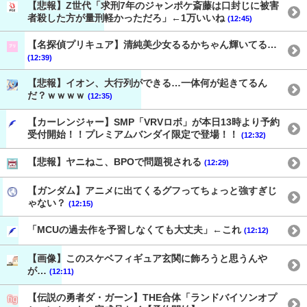
【悲報】Z世代「求刑7年のジャンポケ斎藤は口封じに被害
者殺した方が量刑軽かっただろ」←1万いいね
(12:45)
【名探偵プリキュア】清純美少女るるかちゃん輝いてる…
(12:39)
【悲報】イオン、大行列ができる…一体何が起きてるん
だ？ｗｗｗｗ
(12:35)
【カーレンジャー】SMP「VRVロボ」が本日13時より予約
受付開始！！プレミアムバンダイ限定で登場！！
(12:32)
【悲報】ヤニねこ、BPOで問題視される
(12:29)
【ガンダム】アニメに出てくるグフってちょっと強すぎじ
ゃない？
(12:15)
「MCUの過去作を予習しなくても大丈夫」←これ
(12:12)
【画像】このスケベフィギュア玄関に飾ろうと思うんや
が…
(12:11)
【伝説の勇者ダ・ガーン】THE合体「ランドバイソンオプ