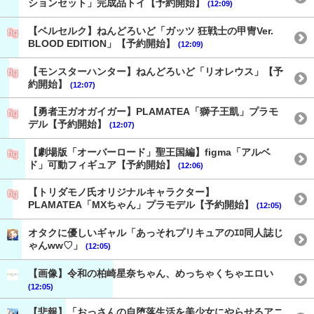
ションセット」完成品トイ【予約開始】
(12:09)
【ベルセルク】ねんどろいど「ガッツ 狂戦士の甲冑Ver.
BLOOD EDITION」【予約開始】
(12:09)
【モンスターハンター】ねんどろいど「リオレウス」【予
約開始】
(12:07)
【勇者王ガオガイガー】PLAMATEA「獅子王凱」プラモ
デル【予約開始】
(12:07)
【劇場版「オーバーロード」聖王国編】figma「アルベ
ド」可動フィギュア【予約開始】
(12:06)
【トリダモノ氏オリジナルキャラクター】
PLAMATEA「MXちゃん」プラモデル【予約開始】
(12:05)
オタクに優しいギャル「あっそれプリキュアのｴﾛ同人誌じ
ゃんww♡」
(12:05)
【画像】令和の柏崎星奈ちゃん、めっちゃくちゃエロい
(12:05)
【悲報】「おっさんの自堕落生活を美少女にやらせるアニ