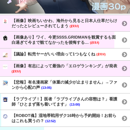
【画像】映画ちいかわ、海外から見ると日本人仕草だらけ
だったとレビューされてしまう
(ｵﾇﾇﾒ)
【画像あり】ワイ、今更SSSS.GRIDMANを観賞するも面
白過ぎて今まで観てなかったを後悔する…
(ｵﾇﾇﾒ)
【議論】転売ヤーがいい理由って1つもなくね
(ｵﾇﾇﾒ)
【画像】有志によって最強の「エロゲランキング」が発表
(ｵﾇﾇﾒ)
【悲報】有名漫画家「体重の減少が止まりません」→ファ
ンから心配の声
(13:05)
【ラブライブ！】医者「ラブライブさんの容態は？」看護
師「ひとまず落ち着いてます」
(13:00)
【ROBOT魂】湿地帯戦用ザク16時から予約開始！お前ら
はこれも買うの？
(12:52)