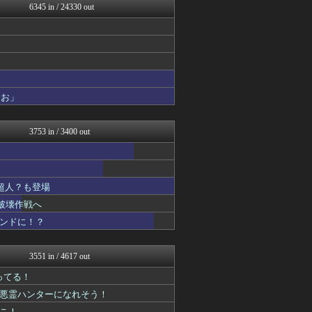
6345 in / 24330 out
デジタルニューススレッド
ヒーローNEWS
わんこーる速報！
アニチャット
おたくみくす 声優まとめ
アニはつ -アニメ発信場-
ニュー速VIPブログ(`･...
おお」
最強ジャンプ放送局
GUNDAM.LOG｜ガン...
ヒーローNEWS
3753 in / 3400 out
コンテンツ・声優 | ラブ...
ああ言えばForYou
ぴこ速(〃'∇'〃)？
あぁ^～こころがぴょんぴょ...
超人？も登場
それからの出来事() アイ...
ガンダムブログ（情報戦仕様...
破壊作戦へ
わんこーる速報！
コンドに！？
アニゲー速報
異世界転生まとめ速報
デジタルニューススレッド
3551 in / 4617 out
ガンプラ ログ
ぐら速 -声優まとめ速報-
ってる！
漫画まとめ速報
に悪霊ハンターになれそう！
アニはつ -アニメ発信場-
ねこ！