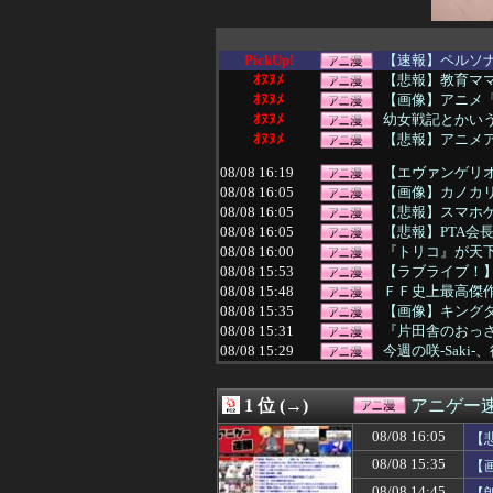
PickUp!
【速報】ペルソナ
ｵﾇﾇﾒ
【悲報】教育ママ
ｵﾇﾇﾒ
【画像】アニメ「
ｵﾇﾇﾒ
幼女戦記とかい
ｵﾇﾇﾒ
【悲報】アニメア
08/08 16:19
【エヴァンゲリオ
08/08 16:05
【画像】カノカ
08/08 16:05
【悲報】スマホゲ
08/08 16:05
【悲報】PTA会
08/08 16:00
『トリコ』が天
08/08 15:53
【ラブライブ！
08/08 15:48
ＦＦ史上最高傑作
08/08 15:35
【画像】キングダ
08/08 15:31
『片田舎のおっさ
08/08 15:29
今週の咲-Saki
08/08 15:12
【仮面ライダー
08/08 15:05
【悲報】女さん
1 位 (→)
アニゲー
08/08 15:05
「BLEACH」
08/08 15:00
【画像】おい、
08/08 16:05
【
08/08 15:00
【MARVEL Tōko
08/08 15:35
【
08/08 15:00
【ラブライブ！】
08/08 14:53
【名探偵プリキュ
08/08 14:45