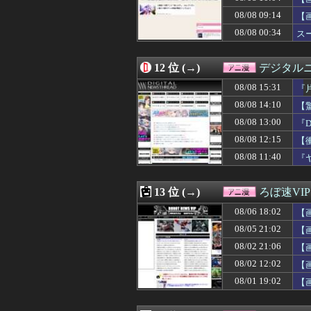
08/08 00:04
【朗報】声優の
08/08 09:14
08/08 00:03
【動画】福岡天
【
08/08 00:02
無双するガンダ
08/08 00:34
ス
08/08 00:00
【学マス】AIラ
08/07 23:40
【涼宮ハルヒの憂
08/07 23:04
正直アニメ版の
12 位 (→)
デジタル
08/07 22:52
【魂ネイションズ】「
08/08 15:31
『
08/07 22:51
【プリキュア】公
08/07 22:37
【鳴潮】Anime
08/08 14:10
【
08/07 22:34
お盆で一気見す
る
08/08 13:00
『D
08/07 22:33
【謎】雨宮天さ
08/08 12:15
08/07 22:30
【悲報】お前ら
【
08/07 22:28
【画像】エッチな
08/08 11:40
『
08/07 22:22
【驚愕】名作『リ
08/07 22:05
「ドラゴンボール
08/07 22:05
【エロ漫画】T
13 位 (→)
ろぼ速VIP
08/07 22:02
※コロニーに雑
08/06 18:02
【
08/07 22:00
【衝撃】ドラクエ
08/07 21:59
【ガンダム】難民
08/05 21:02
【
08/07 21:45
「攻殻機動隊」5
08/02 21:06
【
08/07 21:35
【名探偵プリキ
08/02 12:02
【
08/07 21:11
まんがタイムきら
08/07 21:04
【パシフィック・リ
08/01 19:02
【
08/07 21:00
【シャニマス】人
08/07 20:26
【議論】死刑賛