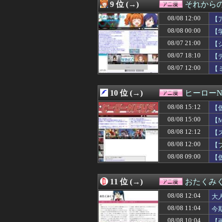
08/08 08:11
【ガンダムＷ】ド
9 位 (→)
それからの
08/08 08:09
小説って専門用
08/08 12:00
08/08 07:45
【速報】佐藤二
【
08/08 07:30
【悲報】童貞は
08/08 00:00
【
08/08 07:30
デスノートの主
08/07 21:00
【
08/08 07:12
【特撮】アニメ
08/08 07:02
「鬼滅の刃」の
08/07 18:10
【
08/08 07:02
※ガンダムの世
08/07 12:00
【
08/08 07:00
【名探偵プリキ
08/08 07:00
【画像】有名女
08/08 06:18
【悲報】任天堂
10 位 (→)
ヒーローN
08/08 06:00
【ウルトラマン】
08/08 15:12
【
08/08 06:00
バトル漫画で主
08/08 06:00
【画像】この女
08/08 15:00
【M
08/08 05:09
【画像】ワイ、
08/08 12:12
【
08/08 03:03
【朗報】ダイの大
08/08 03:00
08/08 12:00
【仮面ライダー
【
08/08 02:33
転生したらスライ
08/08 09:00
【
08/08 02:27
【大悲報】未来
08/08 02:02
ガンダム・セン
08/08 01:40
【凄い】映画『ち
11 位 (→)
おたくみ
08/08 00:34
スーパーの裏で
08/08 12:04
大
08/08 00:25
先生の彼女にな
08/08 00:07
『これ描いて死ね
08/08 11:04
今
08/08 00:05
【悲報】「HUNT
08/08 10:04
【