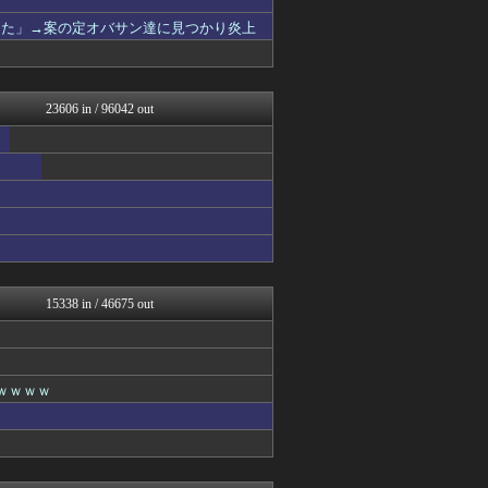
アニゲー速報
した」→案の定オバサン達に見つかり炎上
2次元に捉われない
異世界転生まとめ速報
漫画まとめ速報
fig速
23606 in / 96042 out
アニはつ -アニメ発信場-
デジタルニューススレッド
アニチャット
わんこーる速報！
GUNDAM.LOG｜ガン...
コンテンツ・声優 | ラブ...
ああ言えばForYou
アニゲー速報
ぐら速 -声優まとめ速報-
ぴこ速(〃'∇'〃)？
15338 in / 46675 out
漫画まとめ速報
わんこーる速報！
コンテンツ・声優 | ラブ...
デジタルニューススレッド
異世界転生まとめ速報
ｗｗｗｗ
アニゲー速報
わんこーる速報！
fig速
漫画まとめ速報
わんこーる速報！