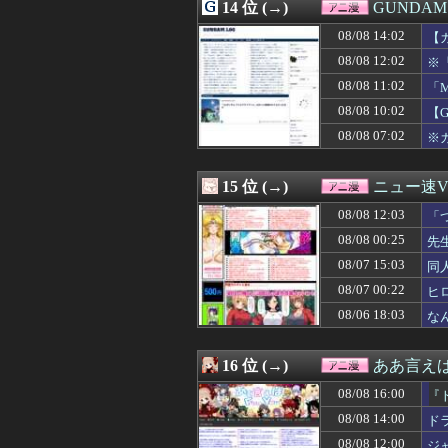
08/07 20:05
14 位 (→)
【画像】「まん
GUNDA
08/07 20:05
【エロ漫画】BS
08/08 14:02
【
08/07 20:04
令和のダラさん 
08/07 20:00
08/08 12:02
【朗報】永瀬ア
※
08/07 20:00
【超画像】あの
08/08 11:02
「
08/07 19:59
【画像】シャア
08/08 10:02
【
08/07 19:32
【るろうに剣心】
08/07 18:10
【デレマス漫画
08/08 07:02
※
08/07 18:08
【画像】ガンプ
08/07 18:00
【画像】東京都民
15 位 (→)
ニュー速VI
08/08 12:03
「
よ
08/08 00:25
先
08/07 15:03
同
08/07 00:22
ヒ
08/06 18:03
な
16 位 (→)
ああ言えばF
08/08 16:00
『
08/08 14:00
ド
08/08 12:00
ジ