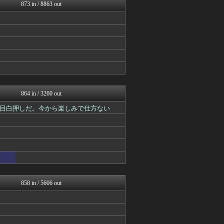
アニチャット
873 in / 8863 out
アニチャット
アニメつぶやき速報‼︎
ぐら速 -声優まとめ速報-
ジャンプ速報
ガンダムブログ（情報戦仕様...
最強ジャンプ放送局
それからの出来事() アイ...
ガンプラ ログ
あぁ^～こころがぴょんぴょ...
864 in / 3260 out
目白押しだ。今から楽しみで仕方ない
858 in / 5606 out