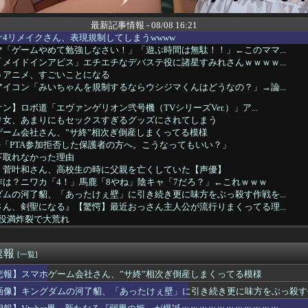
最新記事情報 - 08/08 16:21
4リメイクさん、表現規制してしまうwwww
「ゲームやめて勉強しなさい！」「遊ぶ時間は無駄！！」←このママ...
メイドインアビス」エチエチなデバステ役に諸星すみれさんｗｗｗｗ...
うアニメ、すごいことになる
イコン「みいちゃんを規制するならウシジマくんはどうなの？」→論...
ン】ロボ道「エヴァンゲリオン弐号機（TVシリーズVer.）」ア...
リ女、あまりにもセックスすぎるグッズにされてしまう
ーム会社さん、”サ終”相次ぎ倒産しまくってる模様
長「PTA参加拒否した保護者の方へ。こうなってもいい？」
下取れなかった理由
】菅叶和さん、高校生の時に父親を亡くしていた【声優】
は？ニワカ「4！」馬鹿「8やね」陰キャ「7だろ？」←これｗｗｗ
ムの河了貂、「あったけぇ壁」に引き続き更に味方をぶっ殺す作戦を...
ん、剣聖になる』【驚愕】最近おっさん主人公が流行りまくってる理...
-、役満炸裂で大荒れ
電王】ウラタロス、嘘つきだけど意外と常識人寄りだよね
、ガチャをとんでもない量買い占めて炎上するｗｗｗｗ
速報
のユーハバッハって、今見返すとあんま『全知全能』感ないよな・・...
[一覧]
これのどこが初音ミクなんだよｗｗｗｗｗ
悲報】スマホゲーム会社さん、”サ終”相次ぎ倒産しまくってる模様
n: Fighting Souls】ドクタードゥームの...
画像】キングダムの河了貂、「あったけぇ壁」に引き続き更に味方をぶっ殺す
身長57m体重550tのぼく、セガラッキーくじのA賞が着れず咽...
ア】28話先行カット くれあさんシフト大変そう…【たんプリ】