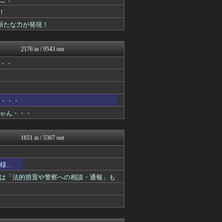
おたくみくす 声優まとめ
GUNDAM.LOG｜ガン...
！
コンテンツ・声優 | ラブ...
に新たな力が発現！
ぴこ速(〃'∇'〃)？
ああ言えばForYou
漫画まとめ速報
2176 in / 9543 out
おたくみくす 声優まとめ
GUNDAM.LOG｜ガン...
・・・
ガンダムブログ（情報戦仕様...
コンテンツ・声優 | ラブ...
デジタルニューススレッド
fig速
う・・・
アニはつ -アニメ発信場-
ゃん・・・
アニゲー速報
漫画まとめ速報
異世界転生まとめ速報
1651 in / 5367 out
おたくみくす 声優まとめ
アニチャット
】
ヒーローNEWS
模様…
ぴこ速(〃'∇'〃)？
は「法的措置や警察への相談・通報」も
ああ言えばForYou
コンテンツ・声優 | ラブ...
あぁ^～こころがぴょんぴょ...
漫画まとめ速報
アニはつ -アニメ発信場-