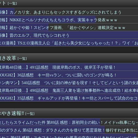
ット
[一覧]
ック事故で車がミンチになった男性、とんでもない姿で発見される…...
】グローグーって寿命を全うするならあと900年ぐらい生きるんだ...
画像】カノカリ女、あまりにもセックスすぎるグッズにされてしまう
信者「アスペの検査してみた…みんなこれわかるの？」
朗報】NIKKEとペルソナのえちえちコラボ、実装キャラ発表ｗｗｗ
や姫！スピンオフ漫画、「超かぐやメシ」連載決定ｗｗｗ
咲美保ちゃんに寄せられた″お祝イイ！！コメント”一覧ｗｗｗｗ
朗報】超かぐや姫！スピンオフ漫画、「超かぐやメシ」連載決定ｗｗｗ
ニメさん、何故か1人だけ不人気キャラを追加してしまうｗｗｗ
画像】昔のエルフ、現代でもシコれそう
の季節だね。伝説の島、巨大な氷、眠る財宝……心躍る要素が目白押...
エロ漫画】TSエロ漫画主人公「起きたら美少女になっちゃった！？」ワイ「
物中毒のヤクねこの末路が心配でならない・・・
ーゲーム」なハサウェイがやりそうな事は？
引っ越し】ウルトラマンテオ 第６話 感想まとめ
無き改革
[一覧]
】【悲報】この９連休、ラブライブイベントなし…？？
れた1995年新年3・4合併号に載ってる作品リストｗｗｗｗｗ
彼岸島48日後…】491話感想 現彼岸島のボス、彼岸王子が登場！
ヱロアニメ教えてｗｗｗｗｗ
TOUGH2】36話感想 キー坊vsラン、ついに闘いのゴングが鳴る！
ちゃんと山田さん』作者さん、お気持ちイラストを公開
故か怒っているやよいのご機嫌を直す方法
キン肉マン】540話感想 ついに刻の神が姿を現す！そしてピノという謎の女
マツナガスレ、これで24歳は無理あるだろ…
彼岸島48日後…】490話感想 鬼面三人衆を退け無事都外へ進出成功！給水車
体型ジャンル、確立される！お前らはどれが好きや？
TOUGH2】35話感想 ギャルアッドが再登場！キー坊とスパーして試合のセ
わのモモンガ、逝きそう
タクくん、女の服の構造がわからず全世界に恥を晒してしまうw
撃】ヤニねこちゃんの尻が凄すぎるｗｗｗｗもしかして…ヤニねこち...
やき速報‼︎
[一覧]
日発売のレオパルド、股関節が平成の作りすぎる…
田さん（34）の奇行・奇言で打線組んだ・・・
生したらスライムだった件 第89話 感想：原初同士の戦い！メイドvs執事にな
んの作者さん、泣いてしまう😢
和のダラさん 第6話 感想：ダラさんの力を借りて悪霊退散！修行すれば本当
のノクトさん、ガチで理想的な主人公だったｗｗｗｗ
ニねこ 第6話 感想：スナフキンみたいな孤高の存在になりきれないペンペン