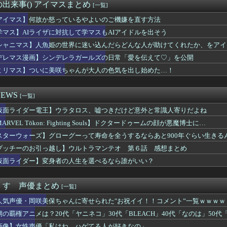
ラゴンハングってかっこいいようでいて実は全然かっこよくないので...
出来事() アイマスまとめ
[一覧]
語や慣用句を使いすぎると一気に読みづらくなるよな
朗さん、突然ツイートｗｗｗｗｗｗｗ
アイマス】何故か怒っているやよいのご機嫌を直す方法
なぜか必ず4を選んでしまう画像がこちらｗｗｗｗｗ
学マス】AIライザに対抗して学マスもAIアイドルを出そう
人公がお前らだった時にありがちなことｗｗｗｗｗ
シャニマス】人魚姫の世界に迷い込んだらどんな人が助けてくれたか、をアイ
みたいな衣装でも着こなせるヒロインって凄くない？
煉獄杏寿郎さんって、すぐに退場したのに何で人気あるの？？
デレマス漫画】シンデレラガールズの日常「愛を伝えて♡」を公開
界の上級国民はなぜ地球に執着するのか
ミリマス】ついに美咲ちゃんが大人の色気を出し始めた…！
ュア】森亜るるかさん、24話からコンビニアイスを食べている模様…
性声優「私はね、ハゲてる人が好きなの」
信者をガチでキレさせる台詞を書いた奴が優勝ｗｗｗｗ
EWS
[一覧]
バルタン星人が登場！！YouTubeで「科特隊宇宙へ」を配信！...
仮面ライダー電王】ウラタロス、嘘つきだけど意外と常識人寄りだよね
人公が恋愛しない漫画存在しない
の子たちと交尾したいんだがｗｗｗｗｗ
ARVEL Tōkon: Fighting Souls】ドクタードゥームの顔が悪魔博士に…
このバニーエロフィギュアが欲しすぎて泣く…
スターウォーズ】グローグーって寿命を全うするならあと900年ぐらい生きる
冒険のポップさん、メルルを捨ててマァムなんかを選んでしまうｗｗ...
マイス】「DXマイスドライバー」のレビュー動画公開！！
プッチーのお引っ越し】ウルトラマンテオ 第６話 感想まとめ
ムだった件 第89話 感想：原初同士の戦い！メイドvs執事にな...
仮面ライダー】変身者の人生を選べるなら誰がいい？
で待ってる女さん、あまりにも多すぎて大渋滞にｗｗｗｗｗ
チネルの小説を読んでラスボスに驚いた
いかわ』公開14日間で興収50億円突破！！
くす 声優まとめ
[一覧]
ヤニ吸うふたりとかいうアニメ、面白い
人気声優・岡咲美保ちゃんに寄せられた″お祝イイ！！コメント”一覧ｗｗｗｗ
る！
』6話感想 初コミティア完売おめでとう！
期の覇権アニメは？20代「ヤニネコ」30代「BLEACH」40代「なのは」50代「
ER×HUNTER」のビヨンド=ネテロさん、何か思ってた奴と...
画像】女性声優「私はね、ハゲてる人が好きなの」