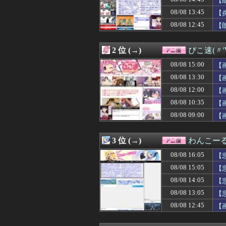
【
08/08 14:45
【朗報】Vtub
08/08 13:45
【
08/08 14:35
【悲報】ワイ、徹
08/08 12:45
08/08 14:32
【画像】お尻ゲー
【
08/08 14:29
【悲報】範馬勇
08/08 14:25
【Horizon】
2 位 (→)
ぴこ速(〃'
08/08 14:18
【悲報】デスノ
08/08 14:10
【驚愕】名作『HU
08/08 15:00
【
08/08 14:05
【朗報】NIKK
08/08 13:30
【
08/08 14:05
【悲報】東大生、
08/08 14:02
【ガンダムBD R
08/08 12:00
【
08/08 14:00
【ラブライブ！
08/08 10:35
【
08/08 14:00
ドラクエのゼシカ
08/08 09:00
【
08/08 13:45
【炎上】38歳の
08/08 13:35
【速報】ウマ娘
08/08 13:30
【画像】咲-Sa
3 位 (→)
わんこー
08/08 13:29
デジモンがここに
08/08 13:05
【悲報】坂口杏
08/08 16:05
【
08/08 13:00
【ラブライブ！】
08/08 15:05
【
08/08 13:00
『Destiny Un
08/08 12:47
08/08 14:05
漫画ゲームアニ
【
08/08 12:45
【朗報】声優、
08/08 13:05
【
08/08 12:45
【画像】お尻系
08/08 12:45
【
08/08 12:33
ホビーサクラ「真
08/08 12:29
【朗報】トリコ
08/08 12:25
【悲報】ガキ「こ