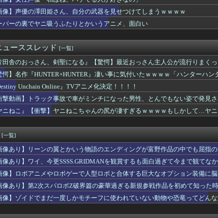
永瀬アンナさん、公式に次世代のエースとして認められる
神駅、とんでもない構内アナウンスが流れたと話題にｗｗｗ
画像】声優の澤田姫さん、自分の武器を見せつけてしまうｗｗｗｗ
ムって意外といないよね
ーパーの裏でヤニ吸うふたりとかいうアニメ、面白い
イザに対抗して学マスもAIアイドルを出そう
鬱】Vivitフィギュア「涼宮ハルヒ」プライズフィギュア【彩色...
シュタインズゲートって微妙じゃね？
ニューススレッド
[一覧]
S.H.Figuarts」ほか 2026年8月発売商品【ス...
片田舎のおっさん、剣聖になる』【驚愕】最近おっさん主人公が流行りまくっ
式がイベント参加者へ撮影マナーを改めて案内 悪質な行為には「法...
ster「リンネー」フィギュア【原型公開】
驚愕】名作『HUNTER×HUNTER』凄い事に気付いたｗｗｗｗ「ハンターハ
べきアニメ教えてや
…
estiny Unchain Online』TVアニメ化決定！！！！
ん、声優雑誌で搾乳
アニメにわかが過ぎてこのアニメ知らないｗｗｗｗｗ
衝撃動画】トラック事故で車がミンチになった男性、とんでもない姿で発見さ
ソシャゲキャラ、水着姿を主人公に褒められ照れるwwwwww
ヤニねこ』【衝撃】ヤニねこちゃんの尻が凄すぎるｗｗｗｗもしかして…ヤニ
ゼロ』凄い事に気付いたｗｗｗｗ『リゼロ』初めて見てるんだけど別...
」の孫悟飯という、格落ちと最上位返り咲きを繰り返すお兄ちゃん・...
Sエロ漫画主人公「起きたら美少女になっちゃった！？」ワイ「おお」
[一覧]
草は生えるのか？
画像あり】リーンの翼とかいう物語のエンディングが富野作品の中でも屈指の
6をとんでもないクオリティでアニメ化してしまったAI動画がこち...
の老人が地球に来れたこと喜んでてアレ？連邦もやってることヤバく...
画像あり】ワイ、今更SSSS.GRIDMANを観賞するも面白過ぎて今まで観てな
話感想 人生って厳しいわ。価値ある仕事は死の近く、天秤は釣り合...
画像】ロボアニメやロボゲーで人型ロボと合体する巨大なオプション装備に脳
ュア】エリザさんワンチャンある？
画像あり】第2次スパロボZ破界篇の豪華過ぎる新規参戦作品を初めて知った
ら2026年9月号が発売、「好都合セミフレンド」は次回で最終回...
ム】MODEROID「ジプシー・デンジャー」プラモデル【10...
画像】ゾイドでまだ一度しかモチーフに使われていない動物や恐竜ってどんな
魚姫の世界に迷い込んだらどんな人が助けてくれたか、をアイドルの...
成派なんだけど反対派の理論が理解できない