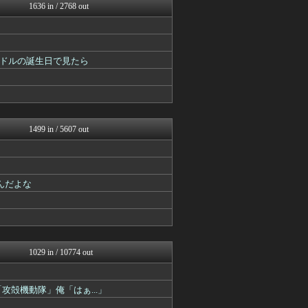
ガンダムブログ（情報戦仕様...
1636 in / 2768 out
異世界転生まとめ速報
アニゲー速報
ぴこ速(〃'∇'〃)？
ああ言えばForYou
ドルの誕生日で見たら
ヒーローNEWS
最強ジャンプ放送局
GUNDAM.LOG｜ガン...
プリキュアのまとめ
ぐら速 -声優まとめ速報-
アニはつ -アニメ発信場-
1499 in / 5607 out
ヒーローNEWS
ああ言えばForYou
ぴこ速(〃'∇'〃)？
異世界転生まとめ速報
んだよな
アニはつ -アニメ発信場-
ヒーローNEWS
アニメつぶやき速報‼︎
ジャンプ速報
GUNDAM.LOG｜ガン...
デジタルニューススレッド
1029 in / 10774 out
おたくみくす 声優まとめ
ニュー速VIPブログ(`･...
ああ言えばForYou
攻殻機動隊」俺「はぁ...」
最強ジャンプ放送局