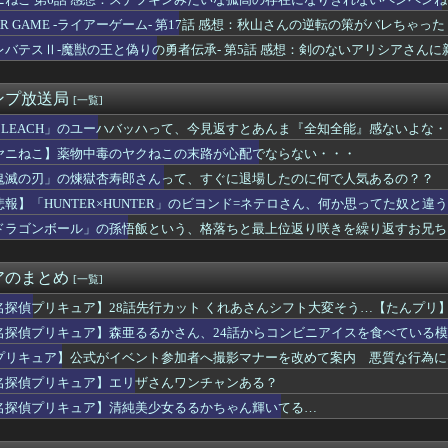
？20代「ヤニネコ」30代「BLEACH」40代「なのは」5...
ILD ゴッドガンダム（明鏡止水）」が展示！だいぶオレンジ強...
IAR GAME -ライアーゲーム- 第17話 感想：秋山さんの逆転の策がバレちゃった
【祝】逢田梨香子さん、誕生日【Aqours】
レバテスⅡ-魔獣の王と偽りの勇者伝承- 第5話 感想：剣のないアリシアさん
とかいう子供同士で初セッ〇スする風習がある設定ｗｗｗｗｗ
ル』のサイヤ人のネーミングは秀逸だけど
ゲート リブート』鳳凰院凶真が存在しないγ（ガンマ）世界線が追...
ンプ放送局
[一覧]
優「私はね、ハゲてる人が好きなの」
最新の機体ティア表作ったぞ！
BLEACH」のユーハバッハって、今見返すとあんま『全知全能』感ないよな
大尉、シャアに対してど正論をかましてしまうｗｗｗｗｗｗｗｗｗｗ
ヤニねこ】薬物中毒のヤクねこの末路が心配でならない・・・
逢田さんの奇行奇言で打線組んだ【Aqours】
鬼滅の刃」の煉獄杏寿郎さんって、すぐに退場したのに何で人気あるの？？
』の作者が描いた、『ワンピース』のカイドウが凄すぎるｗｗｗｗ
！】BiCute Bunnies Figure「宇崎花」...
悲報】「HUNTER×HUNTER」のビヨンド=ネテロさん、何か思ってた奴と違
実は有能だけど理解してないパーティから追放されました」←これｗ...
ドラゴンボール」の孫悟飯という、格落ちと最上位返り咲きを繰り返すお兄ち
の新作格ゲー、歴代格ゲーのパロディが多すぎて話題にwwwwww...
ACHのTシャツ、オサレ過ぎる
りの何が良いんだよ
アのまとめ
[一覧]
澤田姫さん、自分の武器を見せつけてしまうｗｗｗｗ
ルフ、現代でもシコれそう
名探偵プリキュア】28話先行カット くれあさんシフト大変そう…【たんプリ
】変身者の人生を選べるなら誰がいい？
名探偵プリキュア】森亜るるかさん、24話からコンビニアイスを食べている
リキュア「2万でどう？」
プリキュア】公式がイベント参加者へ撮影マナーを改めて案内 悪質な行為に
ンジャモってめちゃくちゃヱロくて可愛いよな
】【祝】優木せつ菜ちゃん、誕生日【虹ヶ咲】
名探偵プリキュア】エリザさんワンチャンある？
ワンダンス』のダンスがネタにされる→作者が手描きアニメーション...
名探偵プリキュア】清純美少女るるかちゃん輝いてる…
ス作者「ちいかわの映画を見てきたよ」
TOのナルトさん、ヒナタじゃなくてサクラと絶対に結婚するべきだ...