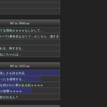
おたくみくす 声優まとめ
あぁ^～こころがぴょんぴょ...
GUNDAM.LOG｜ガン...
それからの出来事() アイ...
fig速
おたくみくす 声優まとめ
967 in / 9930 out
fig速
てる理由ｗｗｗｗもしかして…
プリキュアのまとめ
fig速
ンターで1番有名なセリフ」がこちら…凄すぎ
おたくみくす 声優まとめ
ぐら速 -声優まとめ速報-
れる…怖すぎる…
ぴこ速(〃'∇'〃)？
異世界転生まとめ速報
ねこちゃんは…
デジタルニューススレッド
最強ジャンプ放送局
アニチャット
907 in / 3255 out
GUNDAM.LOG｜ガン...
美しさを誇る作品
ジャンプ速報
ガンダムブログ（情報戦仕様...
かったを後悔する…
ポンポコにゅーす - 三日...
を焼かれた事がある奴ｗｗｗｗ
プリキュアのまとめ
時の衝撃ｗｗｗｗ
がるおんちゃんねる
fig速
奴がおるん？
それからの出来事() アイ...
異世界転生まとめ速報