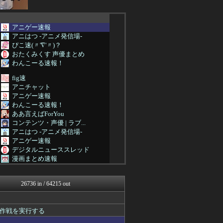
アニゲー速報
アニはつ -アニメ発信場-
ぴこ速(〃'∇'〃)？
おたくみくす 声優まとめ
わんこーる速報！
fig速
アニチャット
アニゲー速報
わんこーる速報！
ああ言えばForYou
コンテンツ・声優 | ラブ...
アニはつ -アニメ発信場-
アニゲー速報
デジタルニューススレッド
漫画まとめ速報
ヒーローNEWS
わんこーる速報！
26736 in / 64215 out
最強ジャンプ放送局
ぴこ速(〃'∇'〃)？
ヒーローNEWS
作戦を実行する
コンテンツ・声優 | ラブ...
プリキュアのまとめ