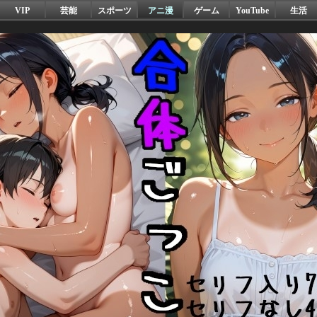
VIP
芸能
スポーツ
アニ漫
ゲーム
YouTube
生活