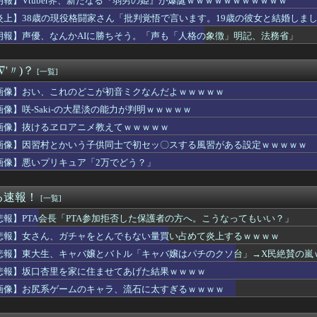
朗報】Vtuber界、新たなる『弱男の姫』が爆誕ｗｗｗｗｗｗｗｗｗｗｗ
er界、新たなる『弱男の姫』が爆誕ｗｗｗｗｗｗｗｗｗｗｗ
炎上】38歳の現役格闘家さん「批判覚悟で言います。19歳の彼女と結婚しま
夜で同人ｴﾛｹﾞをやったけど満足できず
ムのキャラ、もうただのデブwwwwwwwwwww
朗報】声優、なんかAIに勝ちそう。「声も「人格の象徴」明記、法務省」
次郎さん、挑んできたモブキャラをとんでもない目に合わせてしまう
MODEROID「スロータースパイン」プラモデル【本日発売】
∇'〃)？
[一覧]
ートの夜神月さん、ぶっちゃけガチで正しかったｗｗｗｗ
NTER×HUNTER』凄い事に気付いたｗｗｗｗ「ハンターハ...
画像】おい、これのどこが初音ミクなんだよｗｗｗｗｗ
Eとペルソナのえちえちコラボ、実装キャラ発表ｗｗｗ
画像】咲-Saki-の大星淡の能力が判明ｗｗｗｗｗ
キャバ嬢とバトル「キャバ嬢はパチのクソ台」→X民絶賛の嵐ｗｗｗ...
e:RISE】もう6年前の作品ってマジか！
画像】抜けるヱロアニメ教えてｗｗｗｗｗ
】俺はこの衣装の再現を諦めてないぞ【蓮ノ空】
画像】因習村とかいう子供同士で初セッ〇スする風習がある設定ｗｗｗｗｗ
とかいう人気キャラwww
画像】悪いプリキュア「2万でどう？」
現役格闘家さん「批判覚悟で言います。19歳の彼女と結婚しました...
声優さん、結婚ｗｗｗｗｗｗｗｗ
ki-の大星淡の能力が判明ｗｗｗｗｗ
る速報！
[一覧]
きて過去最高益、2000年のアニメ放送当時を上回る
里を家に住ませてあげた結果ｗｗｗｗ
悲報】PTA会長「PTA参加拒否した保護者の方へ。こうなってもいい？」
【画像】く´━━`ゝく´━━`ゝ【蓮ノ空】
悲報】女さん、ガチャをとんでもない量買い占めて炎上するｗｗｗｗ
chain Online』TVアニメ化決定！！！！
メで史上最低の後付けってなに？
悲報】東大生、キャバ嬢とバトル「キャバ嬢はパチのクソ台」→X民絶賛の嵐
なんかAIに勝ちそう。「声も「人格の象徴」明記、法務省」
悲報】坂口杏里を家に住ませてあげた結果ｗｗｗｗ
ゲームのキャラ、流石に太すぎるｗｗｗｗ
画像】お尻系ゲームのキャラ、流石に太すぎるｗｗｗｗ
の点P 私服Ver.」美少女フィギュア【予約開始】
のオンラインくじ、開催
れインターネット老人会じゃんｗ」ぼく「どれどれ…」ガキ「ニコニ...