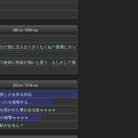
GUNDAM.LOG｜ガン...
ぐら速 -声優まとめ速報-
ああ言えばForYou
ぴこ速(〃'∇'〃)？
最強ジャンプ放送局
ニュー速VIPブログ(`･...
880 in / 9389 out
ヒーローNEWS
アニチャット
ああ言えばForYou
けど別に主人公うざくなくね？普通にカッ
ガンダムブログ（情報戦仕様...
アニメつぶやき速報‼︎
て絶対に性欲が強いと思う…もしかして美
異世界転生まとめ速報
ぴこ速(〃'∇'〃)？
ガンプラ ログ
プリキュアのまとめ
ヒーローNEWS
824 in / 3134 out
ガンダムブログ（情報戦仕様...
美しさを誇る作品
ヒーローNEWS
異世界転生まとめ速報
かったを後悔する…
fig速
を焼かれた事がある奴ｗｗｗｗ
fig速
時の衝撃ｗｗｗｗ
2次元に捉われない
アニチャット
奴がおるん？
最強ジャンプ放送局
ぴこ速(〃'∇'〃)？