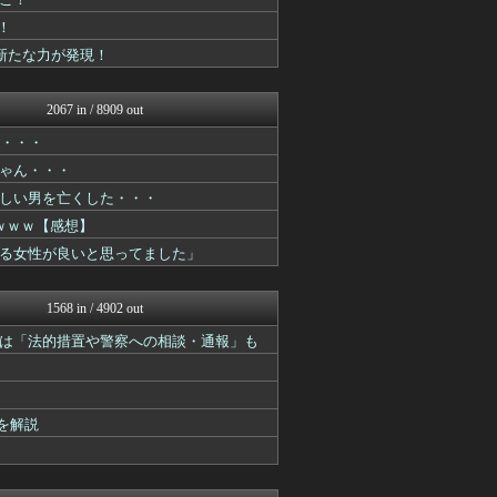
ぴこ速(〃'∇'〃)？
アニゲー速報
！
おたくみくす 声優まとめ
に新たな力が発現！
fig速
GUNDAM.LOG｜ガン...
それからの出来事() アイ...
2067 in / 8909 out
コンテンツ・声優 | ラブ...
ヒーローNEWS
う・・・
ああ言えばForYou
ゃん・・・
漫画まとめ速報
しい男を亡くした・・・
fig速
アニゲー速報
ｗｗｗ【感想】
デジタルニューススレッド
る女性が良いと思ってました」
漫画まとめ速報
異世界転生まとめ速報
アニはつ -アニメ発信場-
1568 in / 4902 out
アニチャット
アニチャット
は「法的措置や警察への相談・通報」も
アニメつぶやき速報‼︎
おたくみくす 声優まとめ
GUNDAM.LOG｜ガン...
ぐら速 -声優まとめ速報-
を解説
ジャンプ速報
ああ言えばForYou
fig速