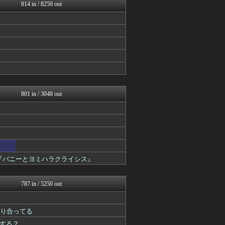
あぁ^～こころがぴょんぴょ...
814 in / 8250 out
ぐら速 -声優まとめ速報-
それからの出来事() アイ...
デジタルニューススレッド
異世界転生まとめ速報
ぴこ速(〃'∇'〃)？
デジタルニューススレッド
ガンダムブログ（情報戦仕様...
ガンプラ ログ
アニチャット
801 in / 3048 out
『バニーとヨミハラクライシス』
787 in / 5250 out
なり合ってる
する？