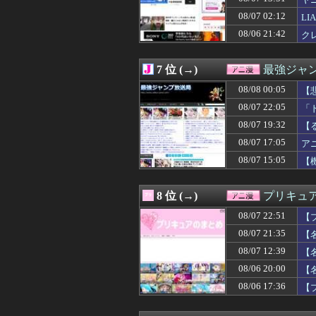
08/07 21:05
【画像】かぐや
08/07 21:05
【画像】この漫
08/07 02:12
L
08/07 21:04
佐倉綾音さん「女
08/06 21:42
ク
08/07 21:04
【パシフィック・リ
08/07 21:02
30MMとガンプ
08/07 21:00
【シャニマス】人
7 位 (→)
最強ジャ
08/07 21:00
【ラブライブ！】
08/07 21:00
08/08 00:05
動く仮面ライダ
【
08/07 21:00
ヤニねこ・みぃ
08/07 22:05
「
08/07 20:59
GANTZ1巻、
08/07 19:32
【
08/07 20:40
【初音ミク】「PE
08/07 20:40
【悲報】白浜町「
08/07 17:05
ア
08/07 20:30
【驚愕】名作『葬
08/07 15:05
【
08/07 20:29
ちいかわ原作セイ
08/07 20:26
【議論】死刑賛
08/07 20:18
【悲報】マクロ
8 位 (→)
プリキュ
08/07 20:05
【画像】「まん
08/07 22:51
08/07 20:05
【エロ漫画】BS
【
08/07 20:04
令和のダラさん 
08/07 21:35
【
08/07 20:04
幼女戦記のアニ
08/07 12:39
【
08/07 20:02
【Gジェネエタ
08/07 20:00
【朗報】永瀬ア
08/06 20:00
【
08/07 20:00
【超画像】あの
08/06 17:36
【
08/07 20:00
主人公の実父←
08/07 20:00
【コトブキヤ出荷