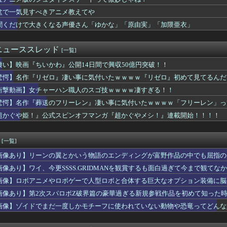
ウィンキー時代のほうが良かった」←具体的には？
太くて長い棒状のものをナデナデしてしまう・・・
盆で一気見すべきアニメ教えてや
ア』って今思えば微妙なカードだよな
聞くだけで大きくなる声優さん「ゆかな」「原由実」「加隈亜衣」
メイドインアビス」エチエチなデバステ役に諸星すみれさんｗｗｗｗ...
ム】アムロ「俺は前から、シャアのパートナーには包容力のある女性...
ール「第3弾」
ニューススレッド
[一覧]
ならどの戦隊が一番かは意見が分かれるだろうけど
凄い】映画『ちいかわ』公開14日間で興収50億円突破！！
ライザちゃん、明らかにおっぱいを触られてる
HUNTER×HUNTER』のキメラアント編で号泣
驚愕】名作『リゼロ』凄い事に気付いたｗｗｗｗ『リゼロ』初めて見てるんだ
スタム】量産機にこそ武装は沢山つけてほしいよね
いいよね？もしかして主人公は…
衝撃動画】女チャーハン職人のスゴ技ｗｗｗｗ凄すぎる！！
 感想：スナフキンみたいな孤高の存在になりきれないペンペンねこ...
だがノートpcってどれくらいの買えばいい?
驚愕】名作『葬送のフリーレン』凄い事に気付いたｗｗｗｗ「フリーレン」っ
がタイムきらら」ヱロ漫画みたいになるｗｗｗｗｗ
女のエルフは…
超かぐや姫！』公式スピンオフマンガ『超かぐやメシ！』連載開始！！！！
湿地帯戦用ザク16時から予約開始！お前らはこれも買うの？
ュア】清純美少女るるかちゃん輝いてる…
】SMP「VRVロボ」が本日13時より予約受付開始！！プレミア...
[一覧]
ニメに出てくるグフってちょっと強すぎじゃない？
画像あり】リーンの翼とかいう物語のエンディングが富野作品の中でも屈指の
作を予習しなくても大丈夫」←これ
ケベフィギュア玄関に飾ろうと思うんやが…
画像あり】ワイ、今更SSSS.GRIDMANを観賞するも面白過ぎて今まで観てな
ガーン】THE合体「ランドバイソンオプションセット」完成品トイ...
画像】ロボアニメやロボゲーで人型ロボと合体する巨大なオプション装備に脳
ろいど「ガッツ 狂戦士の甲冑Ver. BLOOD EDIT...
画像あり】第2次スパロボZ破界篇の豪華過ぎる新規参戦作品を初めて知った
ャル「あっそれプリキュアのｴﾛ同人誌じゃんww♡」
柏崎星奈ちゃん、めっちゃくちゃエロい
画像】ゾイドでまだ一度しかモチーフに使われていない動物や恐竜ってどんな
デンカムイを勢いで読んでても「何こいつ…」ってなるシーンｗｗｗｗ
ロ漫画『未恋-みれん-』NTRよりも抜けると話題にｗｗｗｗｗ