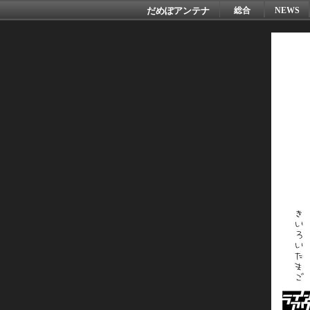
だめぽアンテナ
総合
NEWS