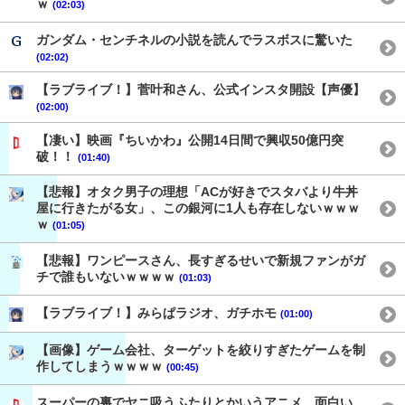
ｗ
(02:03)
ガンダム・センチネルの小説を読んでラスボスに驚いた
(02:02)
【ラブライブ！】菅叶和さん、公式インスタ開設【声優】
(02:00)
【凄い】映画『ちいかわ』公開14日間で興収50億円突
破！！
(01:40)
【悲報】オタク男子の理想「ACが好きでスタバより牛丼
屋に行きたがる女」、この銀河に1人も存在しないｗｗｗ
ｗ
(01:05)
【悲報】ワンピースさん、長すぎるせいで新規ファンがガ
チで誰もいないｗｗｗｗ
(01:03)
【ラブライブ！】みらぱラジオ、ガチホモ
(01:00)
【画像】ゲーム会社、ターゲットを絞りすぎたゲームを制
作してしまうｗｗｗｗ
(00:45)
スーパーの裏でヤニ吸うふたりとかいうアニメ、面白い