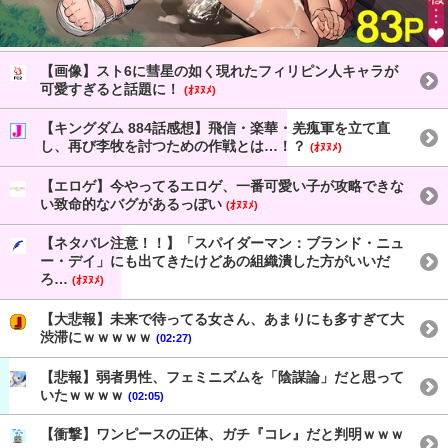
【画像】スト6に彗星の如く現れたフィリピン人キャラが
可愛すぎると話題に！
(ｵﾇﾇﾒ)
【キングダム 884話感想】飛信・楽華・羌瘣軍を立て直
し、再び李牧を討つための作戦とは…！？
(ｵﾇﾇﾒ)
【エロゲ】今やってるエロゲ、一番可愛い子が攻略できな
い致命的なバグがあるっぽい
(ｵﾇﾇﾒ)
【ネタバレ注意！！】「スパイダーマン：ブランド・ニュ
ー・デイ」にも出てきたけどあの組織潰した方がいいだ
ろ…
(ｵﾇﾇﾒ)
【大悲報】未来で待ってる女さん、あまりにも多すぎて大
渋滞にｗｗｗｗｗ
(02:27)
【悲報】弱者男性、フェミニズムを「陰謀論」だと思って
いたｗｗｗｗ
(02:05)
【衝撃】ワンピースの正体、ガチ『コレ』だと判明ｗｗｗ