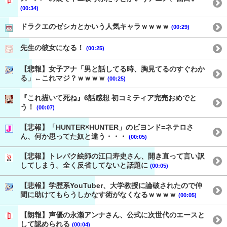
(00:34)
ドラクエのゼシカとかいう人気キャラｗｗｗｗ
(00:29)
先生の彼女になる！
(00:25)
【悲報】女子アナ「男と話してる時、胸見てるのすぐわか
る」←これマジ？ｗｗｗｗ
(00:25)
『これ描いて死ね』6話感想 初コミティア完売おめでと
う！
(00:07)
【悲報】「HUNTER×HUNTER」のビヨンド=ネテロさ
ん、何か思ってた奴と違う・・・
(00:05)
【悲報】トレパク絵師の江口寿史さん、開き直って言い訳
してしまう。全く反省してないと話題に
(00:05)
【悲報】学歴系YouTuber、大学教授に論破されたので仲
間に助けてもらうしかなす術がなくなるｗｗｗｗ
(00:05)
【朗報】声優の永瀬アンナさん、公式に次世代のエースと
して認められる
(00:04)