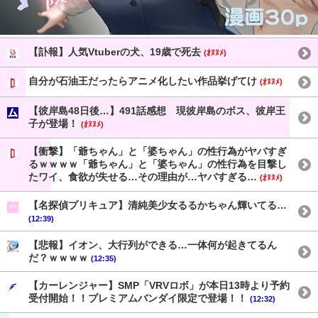
【訃報】人気Vtuberの犬、19歳で死去
(ｵﾇﾇﾒ)
自分が石油王だったらアニメ化したい作品挙げてけ
(ｵﾇﾇﾒ)
【彼岸島48日後…】491話感想 現彼岸島のボス、彼岸王
子が登場！
(ｵﾇﾇﾒ)
【衝撃】「爺ちゃん」と「婆ちゃん」の性行為がヤバすぎ
るｗｗｗｗ「爺ちゃん」と「婆ちゃん」の性行為を目撃し
たワイ、食欲が失せる…その理由が…ヤバすぎる…
(ｵﾇﾇﾒ)
【名探偵プリキュア】清純美少女るるかちゃん輝いてる…
(12:39)
【悲報】イオン、大行列ができる…一体何が起きてるん
だ？ｗｗｗｗ
(12:35)
【カーレンジャー】SMP「VRVロボ」が本日13時より予約
受付開始！！プレミアムバンダイ限定で登場！！
(12:32)