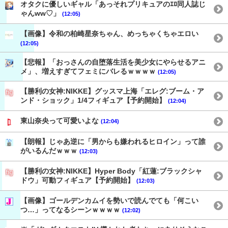
オタクに優しいギャル「あっそれプリキュアのｴﾛ同人誌じ
ゃんww♡」
(12:05)
【画像】令和の柏崎星奈ちゃん、めっちゃくちゃエロい
(12:05)
【悲報】「おっさんの自堕落生活を美少女にやらせるアニ
メ」、増えすぎてフェミにバレるｗｗｗｗ
(12:05)
【勝利の女神:NIKKE】グッスマ上海「エレグ:ブーム・ア
ンド・ショック」1/4フィギュア【予約開始】
(12:04)
東山奈央って可愛いよな
(12:04)
【朗報】じゃあ逆に「男からも嫌われるヒロイン」って誰
がいるんだｗｗｗ
(12:03)
【勝利の女神:NIKKE】Hyper Body「紅蓮:ブラックシャ
ドウ」可動フィギュア【予約開始】
(12:03)
【画像】ゴールデンカムイを勢いで読んでても「何こい
つ…」ってなるシーンｗｗｗｗ
(12:02)