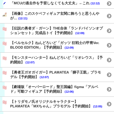
「MCUの過去作を予習しなくても大丈夫」←これ
(12:12)
【画像】このスケベフィギュア玄関に飾ろうと思うんや
が…
(12:11)
【伝説の勇者ダ・ガーン】THE合体「ランドバイソンオプ
ションセット」完成品トイ【予約開始】
(12:09)
【ベルセルク】ねんどろいど「ガッツ 狂戦士の甲冑Ver.
BLOOD EDITION」【予約開始】
(12:09)
【モンスターハンター】ねんどろいど「リオレウス」【予
約開始】
(12:07)
【勇者王ガオガイガー】PLAMATEA「獅子王凱」プラモ
デル【予約開始】
(12:07)
【劇場版「オーバーロード」聖王国編】figma「アルベ
ド」可動フィギュア【予約開始】
(12:06)
【トリダモノ氏オリジナルキャラクター】
PLAMATEA「MXちゃん」プラモデル【予約開始】
(12:05)