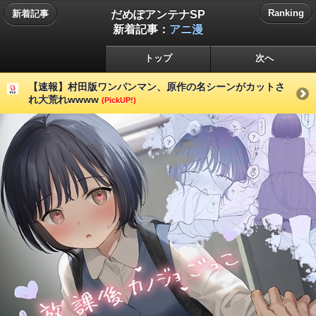
だめぽアンテナSP
Ranking
新着記事
新着記事：
アニ漫
トップ
次へ
【速報】村田版ワンパンマン、原作の名シーンがカットさ
れ大荒れwwww
(PickUP!)