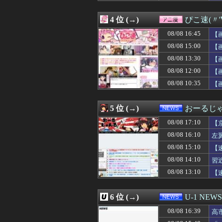
08/08 17:05
【画像】モー娘メ
08/08 17:03
ポイント残高への
4 位 (→)
ぴこ速(〃'
08/08 17:03
日本の写真加工
08/08 17:02
👴"テレビ大好き
08/08 16:45
【
08/08 17:02
【画像】のんさん
08/08 15:00
【
08/08 17:00
にこ「ケーキを
08/08 13:30
08/08 17:00
【悲報】コカコー
【
08/08 17:00
PTA会長「PT
08/08 12:00
【
08/08 17:00
【艦これ】E3-
08/08 10:35
【
08/08 17:00
「宝くじの1番
08/08 17:00
隣に住んでる義弟
08/08 17:00
【動画】タイの
5 位 (→)
おーるじ
08/08 17:00
【ラブライブ】海
08/08 17:00
【悲報】競艇に8億
08/08 17:10
【
08/08 17:00
スパロボ信者「V
08/08 16:10
左
08/08 17:00
冷やし中華めんど
シ
08/08 15:10
08/08 17:00
【ラブライブ！】L
【
08/08 17:00
初の日本代表で感
撃
08/08 14:10
習
08/08 17:00
五百城茉央、太
08/08 13:10
【
08/08 17:00
【遊戯王OCG情
08/08 17:00
”サ終” 相次ぐ
08/08 17:00
外国人「なぜ未だ
6 位 (→)
U-1 NEWS
08/08 17:00
安藤萌々アナ 
08/08 17:00
【艦これ】E4甲
08/08 16:39
高
08/08 17:00
【海外の反応】中
受