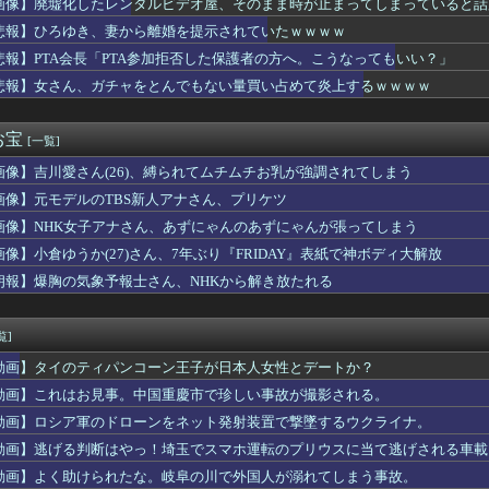
画像】廃墟化したレンタルビデオ屋、そのまま時が止まってしまっていると話
ス後半のこの動き、スティルの挙動がやばすぎる。
悲報】ひろゆき、妻から離婚を提示されていたｗｗｗｗ
た…
20年ちょいで90％減少・・・・・
悲報】PTA会長「PTA参加拒否した保護者の方へ。こうなってもいい？」
bloods』ネットワークテストに沢山のご応募をいただき誠に...
悲報】女さん、ガチャをとんでもない量買い占めて炎上するｗｗｗｗ
握る、シン・テキストアドベンチャー『文字遊戯』PS5版が8/2...
存、無理だったｗｗｗｗｗｗｗｗｗｗｗｗｗｗｗ
たコトメが出戻り。ウトメ「この子はあなたたちの子として育てて」...
お宝
[一覧]
尾田栄一郎「ワンピヒロインズ娘に見せたら反応良っ！！女心掴みま...
画像】吉川愛さん(26)、縛られてムチムチお乳が強調されてしまう
”を入れちゃ絶対ダメ～！ セルフスタンドで後を絶たない「誤給油...
18回戦】巨人・浦田、3回裏1アウト満塁から2点タイムリー！浦...
画像】元モデルのTBS新人アナさん、プリケツ
ースの原作者、尾田栄一郎先生51歳「あ、切り込む？笑」
画像】NHK女子アナさん、あずにゃんのあずにゃんが張ってしまう
狙いすぎて悪い癖出ちゃってない？
んだけど兄貴じゃないよね
画像】小倉ゆうか(27)さん、7年ぶり『FRIDAY』表紙で神ボディ大解放
0年目でビルトインガスコンロの火がつかなくなった
朗報】爆胸の気象予報士さん、NHKから解き放たれる
開幕戦が史上最多来場者数！2試合の試合結果が同じスコアにwww...
ビビってる女多すぎだろｗｗｗｗｗｗｗｗｗｗwwww
2部のこのキャラ何だったの…？ 何を伝えたいキャラだったの…？
覧]
〜 日本人主審も該当か 韓国サッカー協会、外国人審判に性接待疑...
動画】タイのティパンコーン王子が日本人女性とデートか？
、3回裏1アウト満塁から竹丸が押し出し四球を選びリードを3点に...
カー協会に性接待疑惑、「Jリーグの審判を統括する人物」も含まれ...
動画】これはお見事。中国重慶市で珍しい事故が撮影される。
ープン記念！キーボード900台･マウス100台無料でプレゼン...
動画】ロシア軍のドローンをネット発射装置で撃墜するウクライナ。
英の女部員←ベンチ入り 強豪校のジャガイモダンサー←ベンチ外
動画】逃げる判断はやっ！埼玉でスマホ運転のプリウスに当て逃げされる車載
ン】ロボ道「エヴァンゲリオン弐号機（TVシリーズVer.）」ア...
サヨナラ負けで7連敗！←「佐々木朗希には感謝」「このチームは呪...
動画】よく助けられたな。岐阜の川で外国人が溺れてしまう事故。