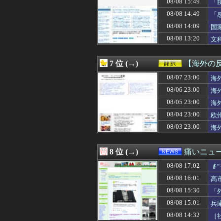
08/08 15:49
「
08/08 17:00
韓国人「17億ウ
08/08 14:49
「
08/08 17:00
【閲覧注意】イス
に
08/08 17:00
チー牛がイキり出
08/08 14:09
国
08/08 17:00
ラスボス戦が好
る
08/08 13:20
文
08/08 16:59
ファン付き作業
08/08 16:59
【悲報】競艇に8億
08/08 16:58
【衝撃】一ノ瀬美
7 位 (→)
【海外の
08/08 16:58
ポール・スキーンズ(
08/08 16:57
08/07 23:00
私「彼氏に殴られ
海
08/08 16:55
日本赤十字社、韓国
08/06 23:00
海
08/08 16:54
【朗報】ダレノガ
08/05 23:00
海
08/08 16:53
【悲報】ワイ、
08/08 16:52
日本人はBYDの
08/04 23:00
欧
08/08 16:50
令和8年8月8日
08/03 23:00
海
08/08 16:50
娘が某アニメのキ
08/08 16:50
【動画】男子が「
08/08 16:50
【海外の反応】
8 位 (→)
痛いニュース
08/08 16:50
江口寿史が炎上
08/08 17:02
08/08 16:49
【画像】45歳女の

08/08 16:48
【悲報】ワイ、
08/08 16:01
高
08/08 16:48
【朗報】ショート
08/08 15:30
「
08/08 16:47
【画像】「魔」
08/08 16:47
【困惑】佐藤二朗
08/08 15:01
兵
08/08 16:45
【画像】女の子
08/08 14:32
［
08/08 16:44
【朗報】ドジャー