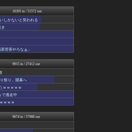
NEWSぽけまとめーる
ネギ速
阪神タイガースちゃんねる
10395 in / 51572 out
鬼女の宅配便 - 修羅場・...
いしかないと笑われる
NEWSまとめもりー｜2c...
なんじぇいスタジアム＠なん...
引き
浮気ちゃんねる
海外の万国反応記＠海外の反...
ウマ娘うまぴょい速報
哲学ニュースnwk
滅茶苦茶やろなぁ」
デジタルニューススレッド
まとめ芸能＠美女画像まとめ...
9915 in / 27412 out
増
切り祭り」開幕へ
たｗｗｗｗｗ
ュで逃走中
ｗｗｗｗｗ
9674 in / 57988 out