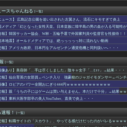
滉大がメジャー自己最速161キロ計測するなど2戦連続完璧救援、...
ィ・岡田紗佳(32)、渾身のあたシコダンスwwwwwww
ュースちゃんねる
[一覧]
、バスタオルを「まあ、1週間…」使うと告白
10,000人以上死亡、ほとんどが高齢者で若者は元気・・・
ニュース】 広島記念公園を追い出された左翼さん、流石にキモすぎて炎上
ス作者「手書きでダンスアニメ描いてみました」←アニメの当てつけ...
国メディア「幻となった女性天皇。日本皇族に韓半島の男の血が入る可能性が
んと内村さんがネットミーム化ｗ【元乃木坂46】
速報】韓国サッカー協会、W杯・五輪予選で外国審判員や監督官を性接待！！
格あるなら子どもを教えて！」私「何度も言うけど無理です」→断っ...
スマホゲーム、倒産も急増 過去最多ペースで推移 「当たれば一攫...
熊本地震】オールドメディアでは、絶っっっっっ対に流れない動画
は何故かコレを嫌がるらしい
悲報】アメリカ政府、日本円をアルゼンチン通貨危機と同列扱いへ・・・
称していると確信した某映画評論家、「上級公務員試験に合格とは書...
連続の背信投球 池山監督すっぱい顔ｗｗｗｗ
「正規ディーラーで車検を頼んだら担当整備士が「グエン」さんだっ...
速報
[一覧]
面白いA+ART機がたくさんあって楽しかったよなｗｗｗ
画像あり】美容師「…手は尽くしました」陰キャ女子「…ﾋｭｯ」→結果・・・
役続投へ！J1初優勝のためFC東京と再契約
を教えずにいたら「私とこの先一生会う気ないんだ」と泣かれた。な...
悲報】仙台育英の女部員←ベンチ入り 強豪校のジャガイモダンサー←ベンチ
き、妻から離婚を提示されていたｗｗｗｗ
画像】ロピアのパワー全開おにぎり444円ｗｗｗｗｗｗｗｗｗｗｗｗ
マーさん、加藤純一信者を怒らせてしまった結果、好き嫌い5位にw...
残酷な「社会の縮図」を文化祭の出し物で学んでしまう⇒(動画あ...
悲報】親「うちの子にはゲームは買い与えません。本だけで十分」→結果ｗｗ
悪く、弱いものいじめや犯罪を楽しみながら行うことが陽キャの条件...
悲報】東科大医学部卒の美人YouTuber、直美で炎上・・・
洋、クリスタルパレス加入決定！背番号17で鎌田大地と同僚に
トスリーパー堀大輔、高須幹弥にブチギレｗｗｗｗｗ
きた子供を避けたら対向車と正面衝突した。その子の親が警察に「子...
る速報！
[一覧]
コ店の女店員さん、パンツが見えそうな危ない仕事ｗｗｗｗ
悲報】転職サイトの「スカウト」、やってる感だけだったのがバレるｗｗｗｗ
ヒー コンビニで割引おにぎりは〝絶対買わない〟理由で炎上ｗｗｗ
から叩いていい、との報道に何度も向き合ってきました。悔しくても...