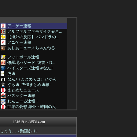
アニゲー速報
アルファルファモザイク＠ネ...
【海外の反応】 パンドラの...
アニゲー速報
あじあニュースちゃんねる
フットボール速報
修羅場ハザード -復讐・D...
ベイスターズ速報＠なんJ
虎速
なんJ（まとめては）いかん...
ぐら速 -声優まとめ速報-
まとめたニュース
バズッター速報
わんこーる速報！
世界の憂鬱 海外・韓国の反...
なんJクエスト
2ch名人
131619 in / 85314 out
かせまと！
なんJクエスト
てしまう…（動画あり）
なんJ PRIDE