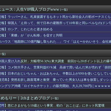
の価値、発表されるｗｗｗｗｗ(※画像あり)
徳神糧、経常利益が前年同期比84.1％減に
得失点差+58で貯金12
ュース : 人生VIP職人ブログwww
[一覧]
勉強って必要？」にモヤモヤ。その発言を聞くたびに感じてしまうこ...
悲報】ラッパーさん、札束披露するもネット民から新社会人の初ボーナスくら
キホーテ、『悲惨な状態』になってしまう・・・・
18回戦】巨人、3回裏無死二三塁から笹原の2点タイムリーで勝ち...
悲報】韓国人「え待って、何で日本の避難所って10年前と同レベルなの(ドン
ー用品を父が他人にプレゼント。許可を出した俺は嫁から非難轟轟で...
悲報】ロシア、じわじわと逝き始める
謎の動物を見たんだけどコイツの正体分かる？」
悲報】「果糖」が「がん転移」を促すと判明
来週」 なんで今回のLOHこんな早いの
け入れ反対」56.3％に わずか2年で20.7ポイント増、東...
水ハウス「地面師に55億円騙し取られた…」 ワイ「はえーかわいそう…会社
が金曜ロードショーで地上波初放送決定！！8月28日！！
ースクイーンの透け透けぽっちゃり腹、ヌケる
[一覧]
外国人受け入れ反対」大幅増56.3(%) 東大調査 前回から20ポイント以上の爆
悲報】コメ卸大手さん、営業利益83％減 高値で買い込んだ米が売れず「損
朗報】日本のおじいちゃん・おばあちゃん、半数以上がSNSを使いこなしてい
鹿児島】突然右折し路面電車と衝突 乗っていた男女3人は車を放置しダッシ
ャングリア沖縄「ロイヤルチケット」の販売開始、大人29,700円にｗｗｗｗ
とめもりー｜2chまとめブログ
[一覧]
驚愕】悠仁さまがもう19歳という事実…初の「おことば」にネット民驚嘆