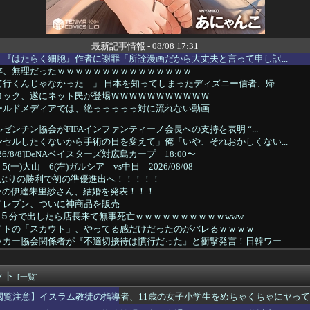
最新記事情報 - 08/08 17:31
『はたらく細胞』作者に謝罪「所詮漫画だから大丈夫と言って申し訳...
存、無理だったｗｗｗｗｗｗｗｗｗｗｗｗｗｗｗ
行くんじゃなかった…」 日本を知ってしまったディズニー信者、帰...
ロック、遂にネット民が登場ＷＷＷＷＷＷＷＷＷＷＷ
ールドメディアでは、絶っっっっっ対に流れない動画
ゼンチン協会がFIFAインファンティーノ会長への支持を表明 “...
セルしたくないから手術の日を変えて」俺「いや、それおかしくない...
6/8/8]DeNAベイスターズ対広島カープ 18:00〜
一)大山 6(左)ガルシア vs中日 2026/08/08
月ぶりの勝利で初の準優進出へ！！！！！
ーの伊達朱里紗さん、結婚を発表！！！
イレブン、ついに神商品を販売
ﾛで５分で出したら店長来て無事死亡ｗｗｗｗｗｗｗｗｗｗwww...
イトの「スカウト」、やってる感だけだったのがバレるｗｗｗｗ
カー協会関係者が『不適切接待は慣行だった』と衝撃発言！日韓ワー...
ミッチー”及川光博さん、一般女性との再婚＆妻の妊娠を発表ｗｗｗ...
太郎八段が伊藤匠二冠に勝ち、準決勝進出
ット
大好き高齢者世代も「テレビ離れ」が始まる
[一覧]
、オイルマネーが転がり込んでガチで東北最強へｗｗｗｗｗｗｗｗｗｗ
閲覧注意】イスラム教徒の指導者、11歳の女子小学生をめちゃくちゃにヤっ
権、「四国新幹線」を史上初めて検討開始