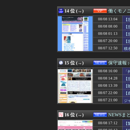
08/08 16:18
【衝撃】移民さん
08/08 16:16
【悲報】米卸・木
08/08 16:15
14 位 (→)
阪神タイガース、
働くモノニ
08/08 16:15
子育てママ達の「
08/08 13:04
【
08/08 16:12
【悲報】ドン・
08/08 16:12
08/08 08:00
【巨人対ヤクルト
【
08/08 16:12
嫁の手作りのベビ
08/08 01:13
【
08/08 16:11
外国人「東京で
08/07 20:00
【
08/08 16:10
【ウマ娘】「もう
08/08 16:10
【急増】「外国人受
08/07 12:50
積
08/08 16:10
映画『8番出口』
08/08 16:10
【画像】美人レ
15 位 (→)
保守速報
08/08 16:00
「
08/08 14:28
【
08/08 13:39
【
08/07 22:00
【
08/07 21:00
ジ
16 位 (→)
NEWSま
08/08 17:12
【