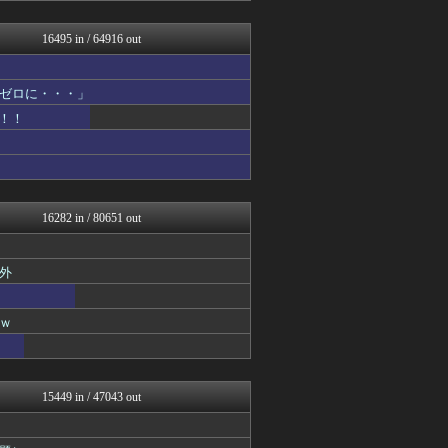
海外の反応 ディミヌート
mashlife通信
16495 in / 64916 out
ネギ速
スコールちゃんねる｜２ちゃ...
キニ速
ゼロに・・・」
坂道情報通～乃木坂46まと...
！！
鬼女はみた -修羅場・恋愛...
かせまと！
おうち速報
U-1 NEWS.
なんJ（まとめては）いかん...
政経ワロスまとめニュース♪
16282 in / 80651 out
パチンコ・パチスロ.com
サカサカ10【サッカーまと...
修羅場ライフ速報
外
わんこーる速報！
アニゲー速報
不思議.net - 5ch...
ｗ
子育てちゃんねる
ネギ速
筋肉速報
修羅の華-家庭・生活まとめ
15449 in / 47043 out
いたしん！
おうまがタイムズ
もえるあじあ(･∀･)