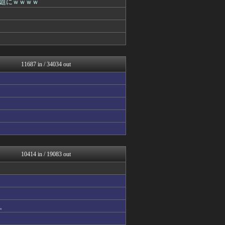
題にｗｗｗｗ
ウマ娘まとめ速報うまろぐ
気団談
【2ch】ニュー速クオリテ...
Y速報
PlaySphere | ...
アルファルファモザイク＠ネ...
修羅場ハザード -復讐・D...
11687 in / 34034 out
漫画まとめ速報
日本第一！ニュース録
なんじぇいスタジアム＠なん...
ネギ速
まとめロッテ！
まぐろとにぼし
ねこのあまやどり
サカサカ10【サッカーまと...
バズッター速報
ゲーム魔人
10414 in / 19083 out
反日愚国 恨寓瘻
なんじぇいスタジアム＠なん...
ネギ速
理想ちゃんねる
VIPPER速報
。
fig速
海外の反応スポーツ