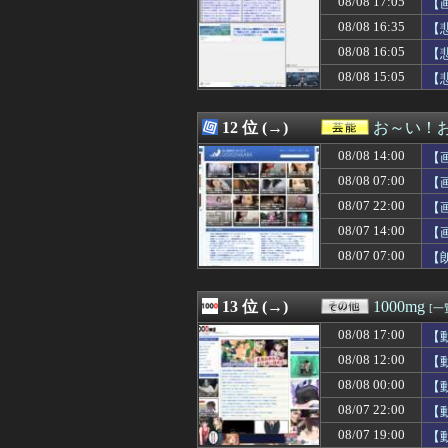
08/08 17:05
【
08/08 16:31
【ウマ娘】レー
08/08 16:35
【
08/08 16:31
開示請求が届い
08/08 16:05
08/08 16:30
ホームレスの数、
【
08/08 16:30
『The Dusk
08/08 15:05
【
08/08 16:30
文字が全ての鍵を
08/08 16:30
シカと人間の共
08/08 16:29
不義の子を妊娠し
12 位 (→)
お～い！
08/08 16:29
【朗報】原作者・
08/08 14:00
【
08/08 16:29
軽自動車に”軽油
08/08 16:29
【巨人対ヤクルト
08/08 07:00
【
08/08 16:28
【悲報】ワンピ
08/07 22:00
【
08/08 16:26
山口ホームラン
08/07 14:00
08/08 16:25
ヘンタイがいた
【
08/08 16:25
ああ…ついに2
08/07 07:00
【
08/08 16:25
【画像】Jリーグ
08/08 16:25
【悲報】生挿入に
08/08 16:25
チェンソーマン
13 位 (→)
1000mg
[一
08/08 16:25
当然4強もだろ 
08/08 17:00
【
08/08 16:24
【ジエンゴ】巨人
08/08 16:22
【悲報】韓国サッ
08/08 12:00
【
08/08 16:21
MDL｢秋葉原店オ
08/08 00:00
【
08/08 16:20
【悲報】仙台育
08/07 22:00
【
08/08 16:19
【エヴァンゲリオ
08/08 16:19
大谷ドジャースが
08/07 19:00
【