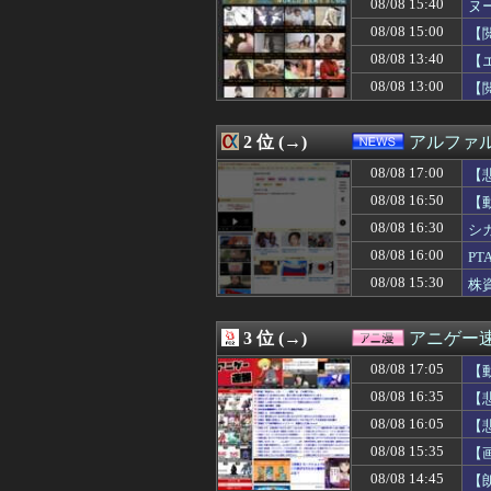
08/08 15:40
ヌ
08/08 17:18
【悲報】ナルト
08/08 17:15
【朗報】全盛期
08/08 15:00
【
08/08 17:15
単身赴任のはずの
08/08 13:40
【
08/08 17:13
エネス・フリーダ
08/08 13:00
08/08 17:12
【困惑】「世界の
【
08/08 17:12
母が妊娠。父は思
08/08 17:12
【驚愕】悠仁さ
2 位 (→)
アルファ
08/08 17:10
【競馬】「デカす
08/08 17:10
【画像あり】美容
08/08 17:00
【
08/08 17:10
【速報】モーニング
08/08 16:50
【
08/08 17:10
【悲報】菊地姫奈
【P
08/08 17:10
【名探偵プリキ
08/08 16:30
シ
08/08 17:10
【京都大病院】誤
08/08 16:00
P
08/08 17:09
【開幕】尾丸ポ
08/08 15:30
株
08/08 17:09
【悲報】欧州サ
08/08 17:08
ジムニーノマド
08/08 17:06
【画像】全ての
3 位 (→)
アニゲー
08/08 17:06
【悲報】伊集院
08/08 17:06
アラブ首長国連
08/08 17:05
【
08/08 17:06
床屋さんごっこと
08/08 16:35
【
08/08 17:05
【画像】「テニ
08/08 17:05
08/08 16:05
【画像】廃墟化し
【
08/08 17:05
弁当屋「消費税
08/08 15:35
【
08/08 17:05
【動画】甲子園
08/08 14:45
【
08/08 17:05
PlayStati