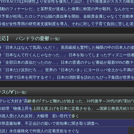
BYD RACCOは利便性より安全性を優先した設計」とEV推進派がスカスカ構
ォンのマンション持ちも基礎年金受給対象？おかしいだろ！」政府の...
感動のフィナーレだ」と某野党が達成した偉業に称賛の声が殺到、なんかヒー
ラム教徒の指導者、11歳の女子小学生をめちゃくちゃにヤってしま...
……
した時に着るブランドwww
家予算が枯渇したロシアが山賊の真似事を開始、金銀貴金属じゃなくて自動車
きなゲームは？
……
科省が女性専用の研究者支援制度を導入、それに対して子育て負担に苦しむ若
着使用男性熱中症で死亡 スポーツドリンクやゼリー飲料持参も
6000万円つぎ込んだ税務署職員、3億3400万円しか回収で...
空、地元の同級生の友達が地方局の新人アナウンサーwwwwww
反応】 パンドラの憂鬱
[一覧]
24) 9勝10敗 防御率3.96←こいつｗｗｗｗｗｗｗｗ...
ました…」医者「どうして警察を呼ばなかったの？」→医師の厳しい...
外「日本人はなんて気高いんだ！」 英高級紙も驚愕した極限の中の日本人の
の緊急要請に応じ超希少血液「Jr(a-)」を提供＝韓国SNS...
外「日本なんて行くんじゃなかった…」 日本を知ってしまったディズニー信
レ明美さん、7種類の炊き出しと大量物資を積んで熊本へ・・・・・...
外「全部日本の真似だったのか…」 日本の普通のテレビ番組が最新SNSの数
軽貨物ドライバーという職業を知る
軽EV「ラッコ」をどう見ているのか？…中国メディア！
州「日本だけ反則だろ…」 世界の『日本びいき』にヨーロッパ全土から不満
 末広がり「888」の日に全国の婚姻窓口が大行列＆芸能人も結婚...
外「世界で日本を死守するぞ！」 日本の消防署を訪れたちびっ子集団が世界
ャラにハマって推し活してる。それを控えさせた方がいいのか塾の人...
最初に目がいく子＝無意識に一番好きな子」という恋愛心理テストｗ...
スクーバルが古巣タイガースへの復帰を熱望【MLB】
(ﾉ∀`)
[一覧]
を経て語る「自分の絵ごと、このジャンルはそろそろ終わりかな」
ビキニ水着姿wwwwwwwwwwwwwww
"テレビ大好き"高齢者の｢テレビ離れ｣が始まった…10代後半～20代の約7割が
軽貨物ドライバーという職業を知ってしまう・・・・・・・・・
市総理「物価上昇を上回る賃上げを日本に定着させる」 →国家公務員月給3.5
スリーパーの1日、めちゃくちゃ充実してる……これ革命やろｗ...
外国人受け入れ反対」大幅増 若い世代で多く
の略字ってなんであれだけ許されてるの？
、妻とのハグを報告「文〇砲より遥かに弱いノロケ砲をお見舞いする...
庫県斎藤知事、不正会計の疑いで前知事に聞き取り調査へ
たち「メイド喫茶やってま〜す♡ぜひいらしてください♡」
社説］永住厳格化で外国人の定着意欲をそぐな
スさん、佐々木朗希をものにしてしまうwwwwwwww