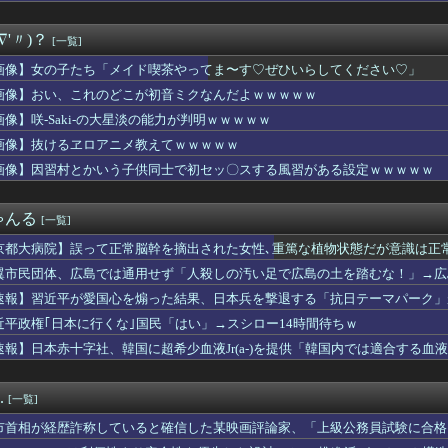
ンバー(20)さん、私服がめちゃくちゃエ○チだと話題になるｗｗ...
言いがかりを続ける女性客に警備員を呼ぶと伝えた。すると会計台を...
∇'〃)？
[一覧]
アプリ運営会社がステマで措置命令！←「知ってた」（海外の反応）
"高齢者の｢テレビ離れ｣が始まった…10代後半～20代の約7割...
画像】女の子たち「メイド喫茶やってま〜す♡ぜひいらしてください♡」
(31)のミニスカ生脚姿が意外とエロいと話題
画像】おい、これのどこが初音ミクなんだよｗｗｗｗｗ
作ってきたんだけど」
ラ240円、ジョージ180円、9月1日出荷分から値上げ
画像】咲-Saki-の大星淡の能力が判明ｗｗｗｗｗ
A参加拒否した親へ最終警告。こうなってもいい？」
画像】抜けるヱロアニメ教えてｗｗｗｗｗ
4はじめたけど画面の端から端まで行くんだな！
画像】因習村とかいう子供同士で初セッ〇スする風習がある設定ｗｗｗｗｗ
賢い買い方」←これｗｗｗｗｗ
嫁が私に張り合いたがる。「海外どこ行った？」と聞いては私が行っ...
ティパンコーン王子が日本人女性とデートか？
ゃんる
[一覧]
未「人生ちょっとの勇気と情熱でしょう」【IF】
6000万円つぎ込んだ税務署職員さん、3億3400万円しか回...
京都大病院】誤って正常脳幹を摘出された女性､重篤な植物状態だが意識は正
チューバーとかいうチー牛向けコンテンツが入ってくるのは許せない...
翼市民団体、広島では通用せず「人殺しの汚い足で広島の土を踏むな！」→広
くさかったら、具材そのまま出してくれたら、 そのまま食べるから...
らが広島県民じゃ」
uckyFes'26は無料で配信見れるのか助かるな（8/9）
速報】習近平が愛国心を煽った結果、日本兵を撃退する「抗日テーマパーク」が
情爆発「使わないんだったら呼ぶな！」 涙ながらに訴え「俺を何...
！
近平政権｢日本に行くな｣国民「はい」→スシロー14時間待ちｗ
ももが性的すぎんだろ・・・
速報】日本赤十字社、韓国に超希少血液Jr(a-)を提供「韓国内では適合する血
報】「古の秘儀」裁定
スマホゲーム、倒産も急増 過去最多ペースで推移 「当たれば一攫...
に日本に移住したがる若者が多いんだ？私に見えない何かが見えてい...
.
[一覧]
セクシーポーズ！！
モガ切って攻略中にモガ落ちたんだけどE5甲で使うために育てる価...
市首相が経歴詐称していると確信した某映画評論家、「上級公務員試験に合格
国がAI開発の主導権を握りつつあるよな → 「どうせアメリカは...
けまくり……