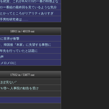
造を絶賛、これがRACCOの一番の特徴よな
韓国ニュース反応まとめ
ロー番組の最終回を見ているような気分
ポッカキット
ファ板速報
とかってところがリアリティありすぎ
カンダタ速報
手男性研究者は……
資格ちゃんねる
ネギ速
乃木坂46まとめ 乃木りん...
18911 in / 40119 out
なんじぇいスタジアム＠なん...
素敵な鬼女様
姿に世界が衝撃
国難にあってもの申す！！
者、帰国後『本家』に失望する事態に
なんJクエスト
十年先を行っていたと話題に
ネギ速
軍事・ミリタリー速報☆彡
の声
ラビット速報
をメロメロに
かぞくちゃんねる
アルファルファモザイク＠ネ...
ボールパーク速報 海外の反...
17932 in / 53877 out
ゴールデンタイムズ
ひま速(°∀°) -暇つぶ...
"ほぼ見ない"
なんJクエスト
1％増へ 人事院の勧告を受け
なんJ PRIDE
スマブラ屋さん | スマブ...
ネギ速
ぴこ速(〃'∇'〃)？
なんじぇいスタジアム＠なん...