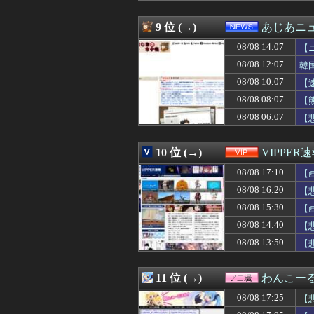
08/08 16:43
海外の反応：千賀
08/08 16:41
【動画】役満ボデ
9 位 (→)
あじあニ
08/08 16:41
【衝撃】マツコ
08/08 14:07
08/08 16:40
ドイツ、熱中症で
【
08/08 16:40
【悲報】ワンダン
08/08 12:07
韓
08/08 16:40
久保史緒里ちゃ
08/08 10:07
【
08/08 16:39
義弟嫁「先生の資
08/08 16:39
”サ終” 相次ぐ
08/08 08:07
【
08/08 16:39
最近の若手社員
08/08 06:07
【
08/08 16:39
高市首相が経歴詐
08/08 16:38
高橋奎二、2週
08/08 16:38
【悲報】ﾈｯﾄ民
10 位 (→)
VIPPER
08/08 16:37
5号機の時って、
08/08 17:10
【
08/08 16:36
【速報】長友が現
08/08 16:36
友人に引っ越し先
08/08 16:20
【
08/08 16:35
【悲報】ひろゆ
08/08 15:30
【
08/08 16:35
【悲報】プロゲー
08/08 16:35
08/08 14:40
【悲報】高校生、
【
08/08 16:35
私の地元は治安が
08/08 13:50
【
08/08 16:34
【朗報】冨安健
08/08 16:34
【悲報】ショー
08/08 16:33
道路に飛び出して
11 位 (→)
わんこー
08/08 16:32
【動画】パチン
08/08 17:25
【
08/08 16:31
【悲報】ヒコロ
08/08 16:31
蓮舫議員「蓮舫だ