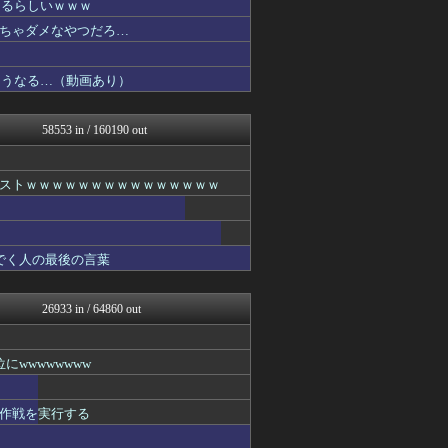
なるらしいｗｗｗ
アニはつ -アニメ発信場-
【サッカー まとめ】サカラ...
ちゃダメなやつだろ…
鬼女の宅配便 - 修羅場・...
バスケまとめ・COM
こうなる…（動画あり）
なんJクエスト
浮気ちゃんねる
NEWSまとめもりー｜2c...
58553 in / 160190 out
ウマ娘うまぴょい速報
VIPPER速報
℃-ute派なんday
ストｗｗｗｗｗｗｗｗｗｗｗｗｗｗｗ
なんJミュージアム
プリキュアのまとめ
おーるじゃんる
トレンドの通り道
でく人の最後の言葉
ぶる速-VIP
サイ速
なんJクエスト
26933 in / 64860 out
なんJクエスト
FX2ちゃんねる｜投資系ま...
修羅場ライフ速報
wwwwwwww
最強ジャンプ放送局
わんこーる速報！
不思議.net - 5ch...
作戦を実行する
アニゲー速報
げぇ速