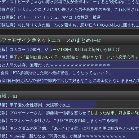
ーディストビーチじゃない海水浴場で女が全裸オ○ニーすると3分以内にこう
「娘の誕生日？せや影分身送ったろ！」←これｗｗｗ
の香川真司、このメンツに混ざるほど凄かったｗｗｗｗｗ
閲覧注意】巨大ホホジロザメに食い殺された男子高校生の画像、これ公開され
旦那の荷物が家を占領してる。単身赴任でほとんど帰らない癖に.....
エロ画像】ビリー・アイリッシュ、マ○コ（女性器）披露
ムとロイス・ホワイトが2027年WNBAドラフトへの参加を宣言
売春婦の数と割合」反論「そんなはずはない、日本は上位なはずだ」...
閲覧注意】村に降りてきた熊、2人を殺すも、怒り狂う100人の村人に囲まれ
い当たる節がないらしい。それもそのはず...相手は中1の...
まがもう19歳という事実…初の「おことば」にネット民驚嘆
ルファモザイク＠ネットニュースのまとめ
[一覧]
ぎ」フォーエバーヤングが函館競馬場へ入厩 573キロ 矢作師「...
師「…手は尽くしました」陰キャ女子「…ﾋｭｯ」→結果・・・
悲報】コカコーラ240円、ジョージ180円、9月1日出荷分から値上げ
娘。'26新曲『YESかNOか私か』をハロコンで初披露ｷﾀ━...
動画】男子が「最初に目がいく子＝無意識に一番好きな子」という恋愛心理テ
ちゃん、LINE流出ｗｗｗｗｗｗｗｗｗｗｗｗ
ickup07093031】
ュア】旅行コーデが可愛すぎると話題に
カと人間の共存、無理だったｗｗｗｗｗｗｗｗｗｗｗｗｗｗｗ
って正常脳幹を摘出された女性､重篤な植物状態だが意識は正常で何...
TA会長「PTA参加拒否した親へ最終警告。こうなってもいい？」
ルカが挑む禁断のデスゲーム！？
資産7億円抱え込んで優待で節約生活して好きなことに現金使わないまま死ん
ッカーの順位、もう覆すことができないレベルで固定される
買ったオーナーの不具合報告内容がどれも独特すぎる模様…
太ももを過去にするフィギュアがこちらｗｗｗｗｗ
速報
[一覧]
光さん「カレーにじゃがいもはいらない」・・・・・・・・・
邦「秋田市に2兆円の超巨大データセンター建てるわ」
動画】甲子園の女性審判、大誤審で炎上
言って母親の髪を切った友達が笑顔で「はい、次〇〇の番！」とハサ...
悲報】プロゲーマーさん、加藤純一信者を怒らせてしまった結果、好き嫌い5位に
スの王子様」の手塚国光の零式サーブ、ガチで強すぎるｗｗｗｗ
たレンタルビデオ屋、そのまま時が止まってしまっていると話題にｗ...
悲報】スマホゲーム会社さん、”サ終”相次ぎ倒産しまくってる模様
減税しても値下げなんてしないよ」←これ！
画像】キングダムの河了貂、「あったけぇ壁」に引き続き更に味方をぶっ殺す
の女性審判、大誤審で炎上
朗報】Vtuber界、新たなる『弱男の姫』が爆誕ｗｗｗｗｗｗｗｗｗｗｗ
onのキャラクターたちは、みんなで海に行くそうですよ