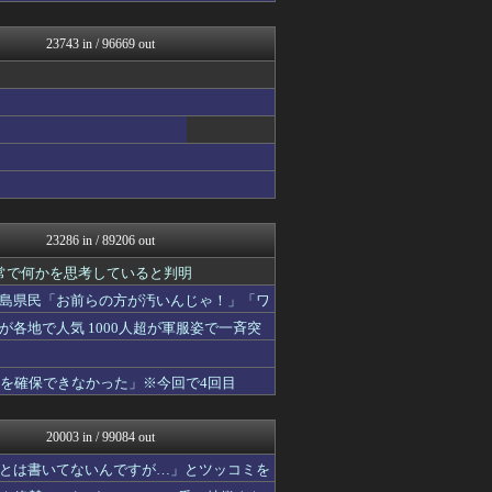
女子アナお宝画像速報－5c...
修羅の華-家庭・生活まとめ
23743 in / 96669 out
海外さんいらっしゃい 海外...
痛いニュース(ﾉ∀`)
いたしん！
えすえすログ
アルファルファモザイク＠ネ...
マジキチ速報
艦これ速報 艦隊これくしょ...
投資ちゃんねる
すまいる(^-^)ぶろぐ
1000mg
23286 in / 89206 out
SS 森きのこ！
なんJクエスト
常で何かを思考していると判明
ゲーム実況者速報＠YouT...
島県民「お前らの方が汚いんじゃ！」「ワ
ほんわかMkⅡ
各地で人気 1000人超が軍服姿で一斉突
コンテンツ・声優 | ラブ...
footballnet【サ...
乃木通 乃木坂46櫻坂46...
液を確保できなかった」※今回で4回目
スターライト速報 -遊戯王...
みそパンNEWS
ガラパゴスジャパン - 海...
20003 in / 99084 out
アナきゃぷ速報
あ艦これ ～艦隊これくしょ...
とは書いてないんですが…」とツッコミを
Red4 海外の反応まとめ