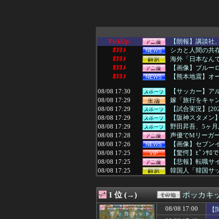
PickUp!
【朗報】講談社、
ｵﾇﾇﾒ
シカと人間の共
ｵﾇﾇﾒ
海外「日本なんて
ｵﾇﾇﾒ
【画像】ブルー
ｵﾇﾇﾒ
【熊本地震】オ
08/08 17:30
【サッカー】アル
08/08 17:29
嫁「旅行をキャン
08/08 17:29
【試合実況】[202
08/08 17:29
【阪神スタメン】5(
08/08 17:29
野田昇吾、5ヶ
08/08 17:28
声優でMリーガ
08/08 17:26
【画像】セブン
08/08 17:25
【驚愕】ﾋﾟﾝｻ
08/08 17:25
【悲報】転職サ
08/08 17:25
韓国人「韓国サッ
08/08 17:24
【驚愕】56歳“
08/08 17:24
【JT杯】斎藤慎
1 位 (→)
ポッカキ
08/08 17:22
【衝撃】テレビ
08/08 17:18
【悲報】秋田県
08/08 17:00
【
08/08 17:18
【朗報】高市政