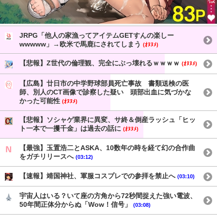
JRPG「他人の家漁ってアイテムGETすんの楽しー
wwwww」→欧米で馬鹿にされてしまう
(ｵﾇﾇﾒ)
【悲報】Z世代の倫理観、完全にぶっ壊れるｗｗｗｗ
(ｵﾇﾇﾒ)
【広島】廿日市の中学野球部員死亡事故 書類送検の医
師、別人のCT画像で診察した疑い 頭部出血に気づかな
かった可能性
(ｵﾇﾇﾒ)
【悲報】ソシャゲ業界に異変、サ終＆倒産ラッシュ「ヒッ
ト一本で一攫千金」は過去の話に
(ｵﾇﾇﾒ)
【最強】玉置浩二とASKA、10数年の時を経て幻の合作曲
をガチリリースへ
(03:12)
【速報】靖国神社、軍服コスプレでの参拝を禁止へ
(03:10)
宇宙人はいる？いて座の方角から72秒間捉えた強い電波、
50年間正体分からぬ「Wow！信号」
(03:08)