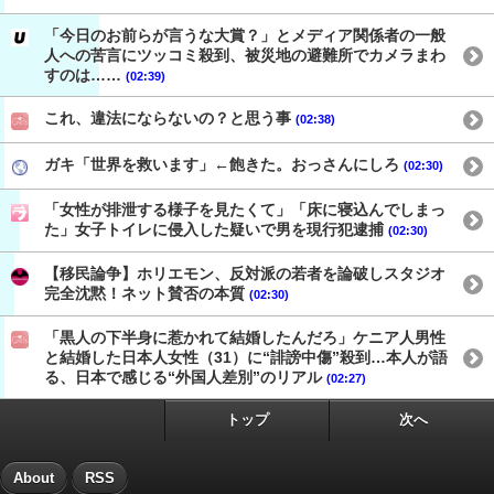
「今日のお前らが言うな大賞？」とメディア関係者の一般
人への苦言にツッコミ殺到、被災地の避難所でカメラまわ
すのは……
(02:39)
これ、違法にならないの？と思う事
(02:38)
ガキ「世界を救います」←飽きた。おっさんにしろ
(02:30)
「女性が排泄する様子を見たくて」「床に寝込んでしまっ
た」女子トイレに侵入した疑いで男を現行犯逮捕
(02:30)
【移民論争】ホリエモン、反対派の若者を論破しスタジオ
完全沈黙！ネット賛否の本質
(02:30)
「黒人の下半身に惹かれて結婚したんだろ」ケニア人男性
と結婚した日本人女性（31）に“誹謗中傷”殺到…本人が語
る、日本で感じる“外国人差別”のリアル
(02:27)
トップ
次へ
About
RSS