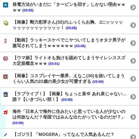
発電方法がいまだに「タービンを回す」しかない理由ｗｗ
ｗｗ
(03:05)
【画像】剛力彩芽さん(32)のふっくらお胸、エ□ッッッッ
ッッッッッッッッッッッ！
(03:05)
【動画】ラッキースケベでニヤついてしまうオタク男子が
激写されてしまうｗｗｗｗｗｗ
(03:05)
【ウマ娘】ライトオも負けを認めてしまうサイレンススズ
カ定規概念ｗｗｗ
(03:01)
【画像】コスプレイヤー業界、えなこ(30)を抜いてしまう
くらい人気の22歳の美少女が可愛すぎる
(03:00)
【ラブライブ！】【画像】ちょっと泉💢 あれ泉じゃない…
誰？【いきづらい部！】
(03:00)
海外「日本人で海外に住みたいと思っている人が少ないの
は何故なんだ？母国ではみんな出たがっているのだが？」
(03:00)
【ゴジラ】「MOGERA」ってなんで人気あるんだ？