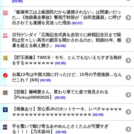
(03:00)
「飯塚幸三は上級国民だから逮捕されない」は間違いだっ
た…《池袋暴走事故》警視庁幹部が「自民党議員」に呼び
出されても逮捕を見送った理由
(02:57)
日刊ゲンダイ「広島記念式典を皮切りに終戦記念日まで国
民は空々しい高市の戯言を聞かされるのか。戦後81年、酷
暑を超える耐え難さ」
(02:56)
【貯王画像】TWICE・モモ、とんでもないえちすぎる格好
をするｗｗｗｗｗｗｗ
(02:55)
台風13号は中国大陸に行ったけど、15号の予想進路…なん
だこれ？ [8/8]
(02:55)
【悲報】篠崎愛さん、変わり果てた姿で発見される
【Pickup08083026】
(02:50)
【画像あり】安心系JKのホットケーキ、レベチｗｗｗｗｗ
ｗｗｗｗｗｗｗｗｗｗｗｗｗｗｗｗｗｗｗ
(02:40)
手を繋いで駆け寄るあやめんとさくたんが可愛すぎ
る！！！【乃木坂46】
(02:40)