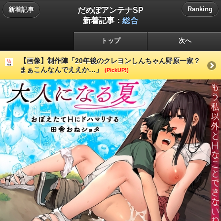
だめぽアンテナSP
Ranking
新着記事
新着記事：
総合
トップ
次へ
【画像】制作陣「20年後のクレヨンしんちゃん野原一家？
まぁこんなんでええか…」
(PickUP!)