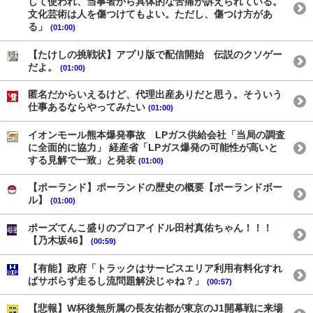
して使われ、当事者から具体的な苦痛が訴えられている。
文化芸術は人を傷つけてもよい。ただし、傷つけ方があ
る」
(01:00)
【たけしの挑戦状】アプリ版で配信開始 伝説のクソゲー
だよ。
(01:00)
匿名だからいえるけど、代理出産ありだと思う。そういう
仕事あるならやってみたい
(01:00)
イオンモール熊本爆発事故 LPガス供給会社「当局の調査
に全面的に協力」 経産省「LPガス爆発の可能性が高いと
する見解で一致」と発表
(01:00)
【ポーランド】ポーランドの歴史の概要【ポーランドボー
ル】
(01:00)
ポーズてんこ盛りのプロアイドル田村真佑ちゃん！！！
【乃木坂46】
(00:59)
【有能】政府「トラックはサービスエリア利用有料化すれ
ばサボらず走るし流問題解決じゃね？」
(00:57)
【悲報】W杯後無所属の長友佑都が東京のJ1開幕戦に来場