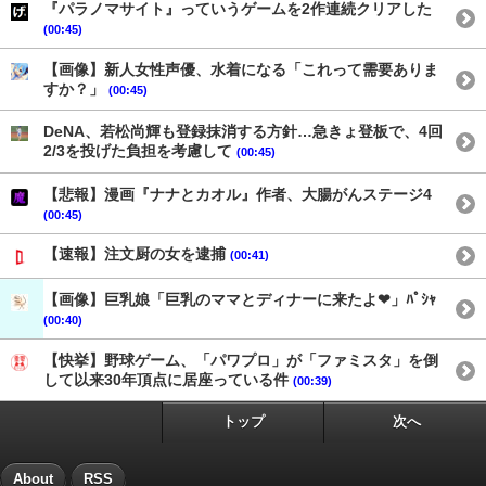
『パラノマサイト』っていうゲームを2作連続クリアした
(00:45)
【画像】新人女性声優、水着になる「これって需要ありま
すか？」
(00:45)
DeNA、若松尚輝も登録抹消する方針…急きょ登板で、4回
2/3を投げた負担を考慮して
(00:45)
【悲報】漫画『ナナとカオル』作者、大腸がんステージ4
(00:45)
【速報】注文厨の女を逮捕
(00:41)
【画像】巨乳娘「巨乳のママとディナーに来たよ❤」ﾊﾟｼｬ
(00:40)
【快挙】野球ゲーム、「パワプロ」が「ファミスタ」を倒
して以来30年頂点に居座っている件
(00:39)
トップ
次へ
About
RSS