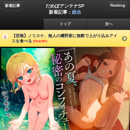
だめぽアンテナSP
Ranking
新着記事
新着記事：
総合
トップ
次へ
【悲報】ノリスケ、無人の磯野家に無断で上がり込みアイ
スを食べる
(PickUP!)