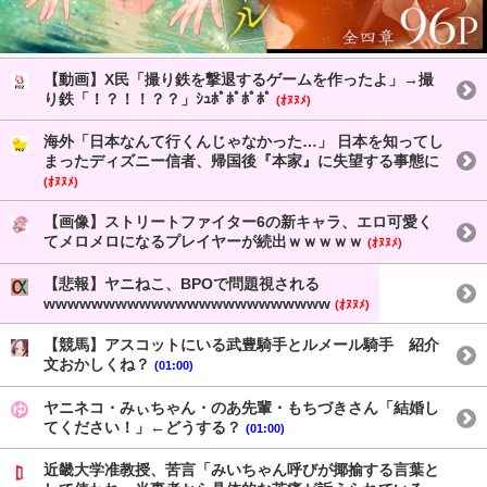
【動画】X民「撮り鉄を撃退するゲームを作ったよ」→撮
り鉄「！？！！？？」ｼｭﾎﾟﾎﾟﾎﾟﾎﾟ
(ｵﾇﾇﾒ)
海外「日本なんて行くんじゃなかった…」 日本を知ってし
まったディズニー信者、帰国後『本家』に失望する事態に
(ｵﾇﾇﾒ)
【画像】ストリートファイター6の新キャラ、エロ可愛く
てメロメロになるプレイヤーが続出ｗｗｗｗｗ
(ｵﾇﾇﾒ)
【悲報】ヤニねこ、BPOで問題視される
wwwwwwwwwwwwwwwwwwwwwwww
(ｵﾇﾇﾒ)
【競馬】アスコットにいる武豊騎手とルメール騎手 紹介
文おかしくね？
(01:00)
ヤニネコ・みぃちゃん・のあ先輩・もちづきさん「結婚し
てください！」←どうする？
(01:00)
近畿大学准教授、苦言「みいちゃん呼びが揶揄する言葉と