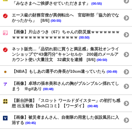
「みなさまへご挨拶させていただきます」
(00:55)
エース級の財務官僚が異例転出へ 官邸幹部「協力的でな
かったから」 [8/6]
(00:55)
【画像】片山さつき（67）ちゃんの防災服ｗｗｗｗｗｗｗ
ｗｗｗｗｗｗｗｗｗｗｗｗｗｗｗｗ
(00:50)
ネット販売…「品切れ前に買うと満足感」集英社オンライ
ンショップで“43億円分”キャンセルか 200超のメールア
カウント使い大量注文 32歳女を逮捕 [8/6]
(00:50)
【NBA】もしあの選手の身長が10cm違っていたら
(00:49)
【画像】卓球の張本美和さんの胸がブルンブルン揺れてし
まう ※gifあり
(00:48)
【新台評価】「スロット ワールドダイスター」の初打ち感
想 出玉報告【5ch口コミ】【ワーダイ】
(00:48)
【画像】被災者まんさん、自衛隊の用意した仮設風呂に入
浴する
(00:45)