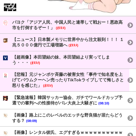
パヨク「アジア人民、中国人民と連帯して戦おー！悪政高
市を打倒するぞー！」
(ｵﾇﾇﾒ)
【ニュース】日本製メモリに世界中から注文殺到！！！ １
兆５０００億円で工場増築へ
(ｵﾇﾇﾒ)
【超画像】本田望結の妹、本田望結より実ってしま
う・・・
(ｵﾇﾇﾒ)
【悲報】元ジャンポケ斉藤の被害女性「事件で知名度を上
げてバウムクーヘン売ったりTikTokライブしてて悔しさと
怒りを感じた」
(ｵﾇﾇﾒ)
【緊急速報】韓国サッカー協会、ガチでワールドカップ予
選での審判への性接待がバレ大炎上大騒ぎに
(08:10)
【画像】路上にこのレベルのエッチな野良猫が居たらどう
する？
(08:09)
【画像】レンタル彼氏、エグすぎるｗｗｗｗｗｗｗｗｗｗ