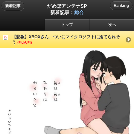
だめぽアンテナSP
Ranking
新着記事
新着記事：
総合
トップ
次へ
【悲報】XBOXさん、ついにマイクロソフトに捨てられそ
う
(PickUP!)