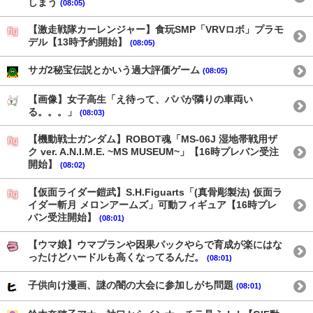
しまう
(08:05)
【激走戦隊カーレンジャー】食玩SMP「VRVロボ」プラモ
デル【13時予約開始】
(08:05)
サガ2秘宝伝説とかいう過大評価ゲーム
(08:05)
【画像】女子高生「え待って、パパが隣りの車両い
る。。。」
(08:03)
【機動戦士ガンダム】ROBOT魂「MS-06J 湿地帯戦用ザ
ク ver. A.N.I.M.E. ~MS MUSEUM~」【16時プレバン受注
開始】
(08:02)
【仮面ライダー鎧武】S.H.Figuarts「(真骨彫製法) 仮面ラ
イダー斬月 メロンアームズ」可動フィギュア【16時プレ
バン受注開始】
(08:01)
【ウマ娘】ウマプランや因果パックやらで育成が楽にはな
ったけどハードルも高くなってるんだ。
(08:01)
子供向け漫画、謎の闇の大会に参加しがち問題
(08:01)