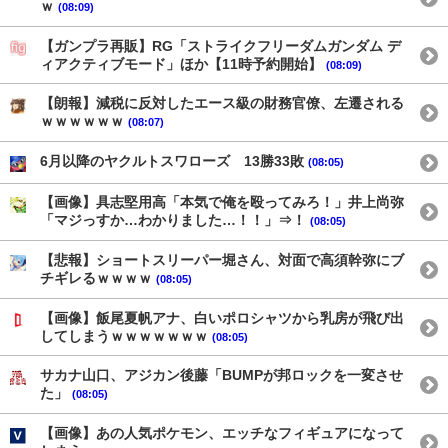
ｗ
(08:09)
【ガンプラ再販】RG「ストライクフリーダムガンダム デ
ィアクティブモード」ほか【11時予約開始】
(08:09)
【朗報】減税に反対したエース級の財務官僚、左遷される
ｗｗｗｗｗｗ
(08:07)
6月以降のヤクルトスワローズ 13勝33敗
(08:05)
【画像】具志堅用高「本気で俺を殴ってみろ！」井上尚弥
「マジっすか…わかりました…！！」⇒！
(08:05)
【悲報】ショートスリーパー堀さん、対面で高須幹弥にブ
チギレるｗｗｗｗ
(08:05)
【画像】飯尾夏帆アナ、白いポロシャツから乳房が飛び出
してしまうｗｗｗｗｗｗｗ
(08:05)
サカナ山口、アジカン後藤「BUMPが邦ロックを一変させ
た」
(08:05)
【画像】あの人気ポケモン、エッチなフィギュアになって