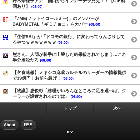
鈴木奈穂子アナ 袖口からインナーチラ見え！！【GIF動
画あり】
(08:00)
「≠ME(ノットイコールミー)」のメンバーが
BABYMETAL「ギミチョコ」をカバー
(08:00)
「住信SBI」が「ドコモの銀行」に変わってうんざりして
るやつｗｗｗｗｗｗｗ
(08:00)
熊さん、人間が勝手に山壊した結果殺されてしまう…これ
半分虐殺だろ
(08:00)
【乞食速報】メキシコ麻薬カルテルのリーダーの情報提供
で39億円！お前ら急げ！
(08:00)
【物議】恵俊彰「総理がいろんなところに足を運べば、ク
ーラーが設置されるのでは」
(08:00)
トップ
次へ
About
RSS
orz