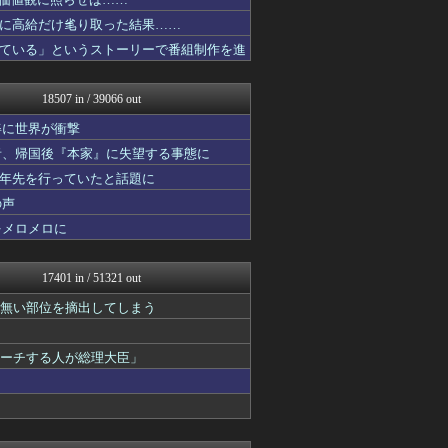
浮気ちゃんねる
痛いニュース(ﾉ∀`)
に高給だけ毟り取った結果……
コリアル
ている」というストーリーで番組制作を進
乃木坂46まとめ 乃木りん...
ウマ娘うまぴょい速報
育児板拾い読み
18507 in / 39066 out
ルフレch. - ファイア...
【2ch】ニュー速クオリテ...
姿に世界が衝撃
フットボール速報
者、帰国後『本家』に失望する事態に
原神速報 | GENSHI...
十年先を行っていたと話題に
アルファルファモザイク＠ネ...
モンハンまとめ速報【モンハ...
の声
みんな知ってた？【海外の反...
をメロメロに
モッコスヌ〜ン
修羅場ハザード -復讐・D...
漫画まとめ速報
17401 in / 51321 out
日本第一！ニュース録
おにひめちゃんの監視部屋-...
の無い部位を摘出してしまう
衝撃体験！アンビリバボー｜...
おにひめちゃんの監視部屋-...
ピーチする人が総理大臣」
鬼女まとめ速報 -修羅場・...
海外の反応リサーチ
わんこーる速報！
バズッター速報
ゲーム魔人