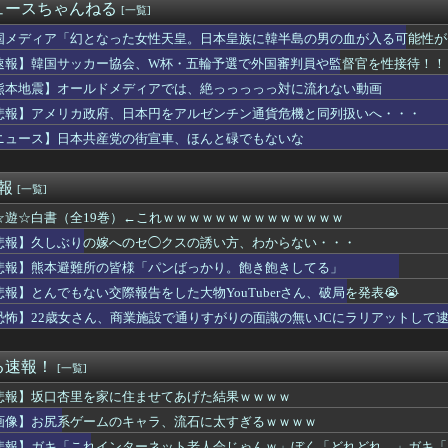
子カバー」のカプセルトイ、爆誕。自宅や職場をパチンコ屋にしちゃ...
ュースちゃんねる
[一覧]
出国後の外国人に児童手当誤支給の件数「把握していない」
里、逃走してウ●カスまで晒されるｗｗｗｗｗ
国メディア「幻となった女性天皇。日本皇族に韓半島の男の血が入る可能性が
ーお「え、これ本当にこの大きさなのかな」【藤嶌果歩 1st写真...
速報】韓国サッカー協会、W杯・五輪予選で外国審判員や監督官を性接待！！
)、筋トレした結果無事かわいくなる（※画像あり）
熊本地震】オールドメディアでは、絶っっっっっ対に流れない動画
ーデンのエッチなJK、ビーチに現れるｗｗｗ
あやてぃーへの手紙でまさかのクイズｗ【乃木坂46】
悲報】アメリカ政府、日本円をアルゼンチン通貨危機と同列扱いへ・・・
て田舎か田舎ではないか判定してもらうトピ
ニュース】日本共産党の街宣車、ほんと碌でもないな
し付けが堪えられない。シミの付いたバスタオルとか、賞味期限の切...
を受ける前に下剤飲んだら200ccで吐き気と嘔吐と胃痛と寒気の...
ランニングマシーン占拠してずっと歩いてる男の正体←これｗｗｗｗｗ
速報
[一覧]
☆遊☆白書（全19巻）←これｗｗｗｗｗｗｗｗｗｗｗｗｗｗ
娠出産した時に、本当に心の底から喜んでる人いるんですか？
査で知り合った資産家から約1億5000万円受け取り競艇につぎ込...
悲報】久しぶりの嫁へのセ◯クスの誘い方、わからない・・・
子園のチアは神奈川の女子高生を見習ってほしいよね
悲報】熊本避難所の皆様「パンばっかり。飽き飽きしてる」
の移籍はまたしても一筋縄ではいかず？スタッド・ランス会長が残留...
からない
悲報】とんでもない交際報告をした大物YouTuberさん、破局を発表😭
リン相手なの？最低だね」俺「いや、その…」→紹介した瞬間、とん...
恐怖】22歳女さん、商業施設で通りすがりの面識の無いJCにラリアットして
ック事故で車がミンチになった男性、とんでもない姿で発見される…...
勇気だしてSEXしよって言ったらこうなるwww
カテゴリーだと思う俳優・女優
る速報！
[一覧]
254』坂倉『打率.255』←これ
悲報】坂口杏里を家に住ませてあげた結果ｗｗｗｗ
陽 .250 5本 18打点 OPS.689
保さん！佐野海舟を代表に選ぶのはマズイっすよ」→守田代表落ちｗ...
画像】お尻系ゲームのキャラ、流石に太すぎるｗｗｗｗ
ル内定ワイ、人生勝ち組ロードへwwwwwwwwwwwwwww...
悲報】ガキ「これインターネット老人会じゃんｗ」ぼく「どれどれ…」ガキ「