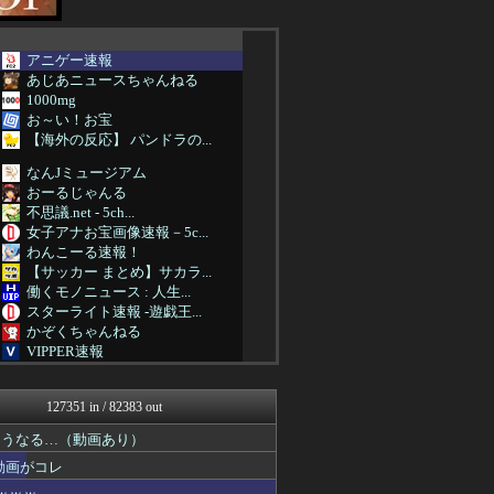
アニゲー速報
あじあニュースちゃんねる
1000mg
お～い！お宝
【海外の反応】 パンドラの...
なんJミュージアム
おーるじゃんる
不思議.net - 5ch...
女子アナお宝画像速報－5c...
わんこーる速報！
【サッカー まとめ】サカラ...
働くモノニュース : 人生...
スターライト速報 -遊戯王...
かぞくちゃんねる
VIPPER速報
アルファルファモザイク＠ネ...
コンテンツ・声優 | ラブ...
127351 in / 82383 out
投資ちゃんねる
馬鳥速報
こうなる…（動画あり）
常識的に考えた
動画がコレ
みそパンNEWS
ポーランドボール 翻訳