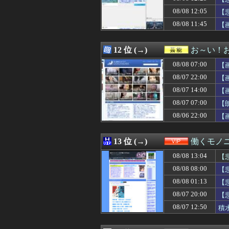
08/08 12:12
【スターウォーズ
ぁ
08/08 12:05
08/08 12:12
【衝撃】有吉、
【
08/08 12:12
海外「反撃の狼煙
08/08 11:45
【
08/08 12:12
ワイ、コメダで
08/08 12:11
【画像】顔20点
08/08 12:11
外国人「俺達が
12 位 (→)
お～い！
08/08 12:10
勇者「異世界の
08/08 07:00
【
08/08 12:10
【悲報】久しぶ
08/08 12:10
悲鳴「キャアア
08/07 22:00
【
08/08 12:10
ガンバ大阪から
08/07 14:00
【
08/08 12:10
【画像】加藤綾
08/07 07:00
08/08 12:10
【おわった】三峡
【
08/08 12:09
星街すいせい「
08/06 22:00
【
08/08 12:09
【豊臣兄弟！】
08/08 12:09
『オレは育てや
08/08 12:09
【悲報】江口寿
13 位 (→)
働くモノニ
08/08 12:09
【画像】イケおじ
08/08 13:04
【
08/08 12:09
【画像】AVの撮
08/08 12:09
視聴者に嫌がられ
08/08 08:00
【
08/08 12:08
【ウマ娘】ドン
08/08 01:13
【
08/08 12:08
【悲報】BYDの
08/07 20:00
【
08/08 12:08
【悲報】仕事の
08/08 12:08
【高市ガーｗ】研
08/07 12:50
積
08/08 12:07
勝ったのだ！
08/08 12:07
韓国メディア「幻