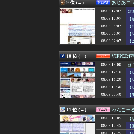
08/08 12:24
【朗報】「あの椅
9 位 (→)
あじあニ
08/08 12:24
こども家庭庁、
08/08 12:07
08/08 12:20
【画像】坂口杏
韓
08/08 12:20
【日向坂46】り
08/08 10:07
【
08/08 12:20
寺田心さん(18
08/08 08:07
【
08/08 12:19
【画像】スウェ
08/08 12:19
林瑠奈ちゃん、
08/08 06:07
【
08/08 12:18
街の写真を貼っ
08/08 02:07
【
08/08 12:18
義実家の善意の押
08/08 12:18
大腸の内視鏡検査
08/08 12:18
【衝撃】ジムの
10 位 (→)
VIPPER
08/08 12:18
もやしレシピ
08/08 13:00
幽
08/08 12:17
友達や同僚が妊
08/08 12:17
国税職員､税務調
08/08 12:10
【
08/08 12:16
【gifあり】甲
08/08 11:20
【
08/08 12:15
◆悲報◆中村敬斗
08/08 12:15
08/08 10:30
バスの乗り方わ
【
08/08 12:15
友達「その人がフ
08/08 09:40
【
08/08 12:15
【衝撃動画】トラ
08/08 12:15
童貞だが女友達に
08/08 12:13
分類すると同じ
11 位 (→)
わんこー
08/08 12:13
カープ小園『打率.
08/08 13:05
【
08/08 12:13
DeNAドラ３・宮下朝
08/08 12:12
【悲報】守田「森
08/08 12:45
【
08/08 12:12
マーチ→大手コンサ
08/08 12:25
【