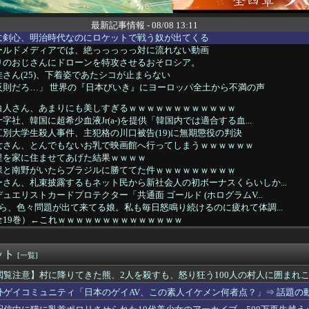
最新記事情報 - 08/08 13:11
に剣心、明治時代なのにロケットで戦う奴が出てくる
ールドメディアでは、絶っっっっっ対に流れない動画
りのおじさんにドローンを特攻させるおそロシア。
さん(25)、下着姿であたシコが止まらない
反則だろ…」 世界の『日本びいき』にヨーロッパ全土から不満の声
白人さん、あまりにも美しすぎるｗｗｗｗｗｗｗｗｗｗｗｗ
社、韓国に超希少血液Jr(a-)を提供「韓国内では適合する血...
別大学生殺人事件、主犯格の川口被告(19)に無期懲役の判決
女さん、とんでもないお乳で映画館へ行ってしまうｗｗｗｗｗｗ
里を家に住ませてあげた結果ｗｗｗｗ
保と南野がいたらブラジルに勝ててた件ｗｗｗｗｗｗｗｗｗ
さん、札束披露するもネット民から新社会人の初ボーナスくらいしか...
ュエリストカードプロテクター「共通面 ゴールド (ホログラムV...
ら、色々問題が出て来てる娘。私も毎日怒鳴り続けるのに疲れて体調...
全19巻）←これｗｗｗｗｗｗｗｗｗｗｗｗｗｗ
『スパイダーマンBND』、あのシーン実は過去作のセルフカバーだ...
【画像】く´━━`ゝく´━━`ゝ【蓮ノ空】
ット
なんと「実質200万円以上の支援物資」を寄付してしまう
[一覧]
対応後のSwitch2版の蘇生によるロード時間、一部のPCよ...
閲覧注意】村に降りてきた熊、2人を殺すも、怒り狂う100人の村人に囲まれ
究者支援に補助、１大学に年間５０００万円…出産・子育と両立でき...
外ゲイコミュニティ「日本のゲイAV、この素人イケメン何者点？」⇒ 話題の
揺らぐ信認 積極財政に「日本売り」危機 高市政権「悲願」に固執
親がイギリス生まれでない人【ポーランドボール】