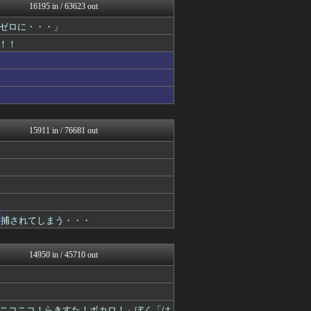
パチンコ・パチスロ.com
16195 in / 63623 out
かせまと！
ゼロに・・・」
キニ速
日向坂46まとめもり～
！！
ラビット速報
じわ速 芸能ニュースまとめ
坂道情報通～乃木坂46まと...
衝撃体験！アンビリバボー｜...
おにひめちゃんの監視部屋-...
おにひめちゃんの監視部屋-...
NEWSぽけまとめーる
15911 in / 76681 out
鬼女まとめ速報 -修羅場・...
おにひめちゃんの監視部屋-...
理想ちゃんねる
アナ速‐女子アナ画像速報
WorldFootball...
育児板拾い読み
鬼女の宅配便 - 修羅場・...
逮捕されてしまう・・・
デジタルニューススレッド
まとめCUP
おにひめちゃんの監視部屋-...
14950 in / 45710 out
広島東洋カープまとめブログ...
ベイスターズ速報＠なんJ
【サッカー まとめ】サカラ...
かせまと！
ニコニコ！らきすた！ボカロ！」ぼく「は