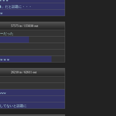
ｗｗｗ
乃木通 乃木坂46櫻坂46...
像」だと話題に・・・
VTuberNews
ｗ
デジタルニューススレッド
修羅場まとめ速報
あ艦これ ～艦隊これくしょ...
57575 in / 155038 out
痛いニュース(ﾉ∀`)
キニ速
バーだった
ポッカキット
ラビット速報
カンダタ速報
まとめたニュース
鬼女まとめ速報 -修羅場・...
ｗｗｗｗ
衝撃体験！アンビリバボー｜...
素敵な鬼女様
ファ板速報
26218 in / 62611 out
海外さんいらっしゃい 海外...
国難にあってもの申す！！
U-1 NEWS.
ゴールデンタイムズ
かせまと！
ww
鬼女まとめ速報 -修羅場・...
衝撃体験！アンビリバボー｜...
してないと話題に
スマブラ屋さん | スマブ...
異世界転生まとめ速報
アニゲー速報