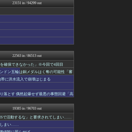
23151 in / 94299 out
わんこーる速報！
哲学ニュースnwk
パチンコ・パチスロ.com
キニ速
修羅ママ速報
にゅーすアルー！
おーるじゃんる
鬼女まとめ速報 -修羅場・...
衝撃体験！アンビリバボー｜...
鬼女はみた -修羅場・恋愛...
22563 in / 86513 out
政経ワロスまとめニュース♪
ニュース30over
液を確保できなかった」※今回で4回目
ツバメ速報＠ヤクルトスワロ...
ンドン五輪は銅メダルはく奪の可能性「審
ベイスターズNEWS
地帯に洪水流入で崩壊はじまる
不思議.net - 5ch...
世界の憂鬱 海外・韓国の反...
筋肉速報
り落とす 偶然起爆せず最悪の事態回避「高
えっ!?またここのサイト?
fig速
ファイターズ王国＠日ハムま...
19385 in / 96703 out
阪神タイガースちゃんねる
mutyunのゲーム+αブ...
NSで活動するな」と要求されてしまい……
ダイエット速報＠2ちゃんね...
しまい……
いたしん！
の価値観に照らせば……