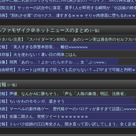
配信中に猫に乳首ポロリさせられた10代美少女のアーカイブ、500万再生越え
オヘソ、大変なことになってるって...
閲覧注意】サッカーの試合中に落雷、選手1人が即死する瞬間が「伝説級の映
柘榴シロ「その男はやめなさい」
chain Online』TVアニメ化決定！！！！
動画】”別れさせ屋” のセ○クス、凄すぎるｗｗｗ そりゃ肉便器に堕ちるわｗｗ
歴を「〇〇大の分際でｗ」と煽る自称・超高学歴のK⇒暴露された『...
ちーの本気 他
ルファモザイク＠ネットニュースのまとめ
[一覧]
スで50代女性患者を「植物状態」に 脳腫瘍摘出手術で腫瘍の無い...
手術で前代未聞の医療ミス。患者は植物状態に...
ネタバレ注意】『スパイダーマンBND』、あのシーン実は過去作のセルフカ
降りてきた熊、2人を殺すも、怒り狂う100人の村人に囲まれこう...
悲報】「美人すぎる県警本部長」、離任wwwwwww
ん、ぶち切れ「電車内でこういうポジのおじ、ガチでイラネ」
夫「妻が昼食代500円しかくれない…この弁当屋、500円で売っ...
保存版】火を使わない！暑い日の簡単ごはん
てこのシートかけろ」配達員ぼく「🤔」
画像】弱男「あのっ…！よかったらホテル…」女「ぷっwww」
メの結婚式が同じ日になってしまった→トメ「うちの人間なのに実家...
自由研究】スカートは何度まで回っても広がらない？→270°まで可能と判明
について
を出したでしょ！」営業女性「違います！」→会社中を巻き込む大騒...
グランフロント大阪にて夏休みこどもワークショップを開催！親子で...
速報
[一覧]
号豪快ソロホームランにMLBファン騒然！←「次は大事な場面で打...
受け入れ反対」大幅増 若い世代で多く [8/8]
朗報】声優、なんかAIに勝ちそう。「声も「人格の象徴」明記、法務省」
近くで呼び止められた元毎日新聞記者、「元毎日と名乗ってSNSで...
悲報】ちいかわのモモンガ、逝きそう
る死者が9600人に
さMax！心も踊る「マンガ毎週末セール（50%還元）」2日目...
動画】マーベルの新作格ゲー、歴代格ゲーのパロディが多すぎて話題にwwwww
がよいという時代は変わると思いますか？
速報】佐藤二朗さん、突然ツイートｗｗｗｗｗｗｗ
旦那
悲報】トレパク絵師の江口寿史さん、開き直って言い訳してしまう。全く反省
いかわのこのシーンを「領域展開」と呼んでいる・・・・・
メで史上最低の後付けってなに？
なんかAIに勝ちそう。「声も「人格の象徴」明記、法務省」