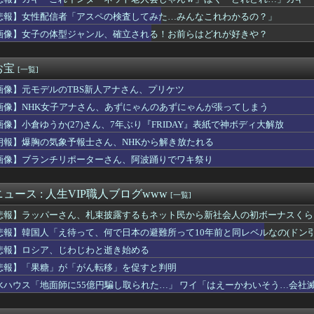
】グローグーって寿命を全うするならあと900年ぐらい生きるんだ...
…」
マツコに『ドン引き』してしまうｗｗｗｗｗｗｗ
悲報】女性配信者「アスペの検査してみた…みんなこれわかるの？」
には」村上宗隆の第25号特大ホームランに海外大興奮！（海外の反...
画像】女子の体型ジャンル、確立される！お前らはどれが好きや？
豪遊
身体100点の女子見つかってしまうｗｗｗｗｗ
見かけたヤバすぎる髪型を集めてみたｗｗｗｗ」
お宝
[一覧]
大冒険」
画像】元モデルのTBS新人アナさん、プリケツ
りの嫁へのセ◯クスの誘い方、わからない・・・
アア！！！」 俺「！！今のは悲鳴！？」
画像】NHK女子アナさん、あずにゃんのあずにゃんが張ってしまう
はデニス ヒュメット選手……ではなく、荒木琉偉選手が登壇しました
画像】小倉ゆうか(27)さん、7年ぶり『FRIDAY』表紙で神ボディ大解放
子アナ、無防備パンチラ撮られちゃう
ダム、豪雨で13基の水門を開き大規模放流開始か 下流の工場地帯...
朗報】爆胸の気象予報士さん、NHKから解き放たれる
にじさんじ断られたからホロライブに入りました」←これ
画像】ブランチリポーターさん、阿波踊りでワキ祭り
信孝がアホすぎるんだが・・・・
すいと母ちゃんが言った』と胸を張ったアラフォーのおっさん独身社員
史さん、炎上後新規のイラストが全く来なくなっていた
ュース : 人生VIP職人ブログwww
[一覧]
(54)、JKに酒と薬を飲ませて性加害、動画770本を発見
悲報】ラッパーさん、札束披露するもネット民から新社会人の初ボーナスくら
影現場、普通ではないｗｗｗwｗｗｗｗｗｗｗｗ
る番組ばかり作ったフジテレビ、自業自得すぎる立場に陥ってしまい...
悲報】韓国人「え待って、何で日本の避難所って10年前と同レベルなの(ドン
ナと海行きてえなあ
悲報】ロシア、じわじわと逝き始める
軽EVラッコを自動車評論家が褒めてる日本、中国人からは馬鹿にさ...
悲報】「果糖」が「がん転移」を促すと判明
ミス注意で一人だけ『完璧超人面』する人っているよねｗｗ
究者「防弾ガラスの中で平和式典スピーチした総理がこれまでいたん...
水ハウス「地面師に55億円騙し取られた…」 ワイ「はえーかわいそう…会社
となった女性天皇。日本皇族に韓半島の男の血が入る可能性がゼロに...