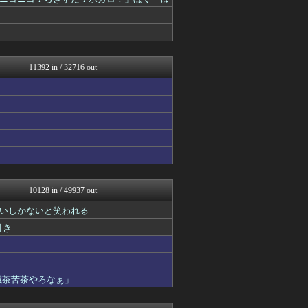
ヒーローNEWS
NEWSまとめもりー｜2c...
海外のお前ら 海外の反応
りぷらい速報
mashlife通信
海外の万国反応記＠海外の反...
11392 in / 32716 out
SS 森きのこ！
VIPPER速報
えすえすログ
Samurai GOAL
まとめ芸能＠美女画像まとめ...
おーるじゃんる
トレンドの通り道
大河ドラマ2ch
おうち速報
フィルダースチョイス
10128 in / 49937 out
コノユビニュース｜みんなの...
いしかないと笑われる
なんJミュージアム
U-1 NEWS.
引き
ウマ娘まとめ超速報！
サイ速
修羅場まとめ速報
政経ワロスまとめニュース♪
滅茶苦茶やろなぁ」
やみ速@なんJ西武まとめ
あじあニュースちゃんねる