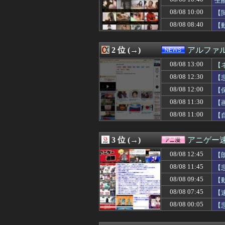
生
08/08 13:00
岩本蓮加ちゃんの
08/08 10:00
【
08/08 13:00
【VTuber】
08/08 08:40
08/08 13:00
『Destiny Un
【
08/08 13:00
【胸糞】他人の学
08/08 13:00
【艦これ】もちも
2 位 (→)
アルファ
08/08 13:00
京大病院、手術ミ
08/08 13:00
京大病院、脳腫瘍
08/08 13:00
【
08/08 13:00
【閲覧注意】村に
08/08 12:30
【
08/08 13:00
【画像】まんさ
08/08 13:00
サザエさん世界の
08/08 12:00
【
08/08 12:59
馬鹿客「置き配し
08/08 11:30
【
08/08 12:57
実父の葬儀とコト
08/08 11:00
【
08/08 12:57
片親育ちの結婚
08/08 12:57
妻「うちの夫に手
08/08 12:56
「靴のヒラキ」が
3 位 (→)
アニゲー
08/08 12:55
村上宗隆の第25
08/08 12:55
東大調査「外国人
08/08 12:45
【
08/08 12:52
後輩記者に歩道橋
08/08 11:45
【
08/08 12:50
ドイツ、猛暑によ
08/08 12:50
08/08 09:45
Amazonのアツ
【
08/08 12:47
とにかく細いの
08/08 07:45
【
08/08 12:47
会話を覚えない
08/08 00:05
【
08/08 12:47
【衝撃】映画ち
08/08 12:47
漫画ゲームアニ
08/08 12:45
【朗報】声優、