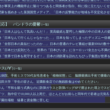
圧が189だった俺。嫁に打ち明けると嫁は「私の料理は間違ってな...
生の皆さん、近隣飲食店での無銭飲食はやめてください」
連が事実上の機能停止に陥りつつあると関係者が告白、特に役に立たないくせ
民意識が高くて他人に迷惑をかけないというけど、実際の現地の様子...
門家を舐めきった某国国営メディア、「日本の反撃能力が地域を不安定化させ
ャイチャ虫』さん、是非およのクソイントロはギリ超える
ようとするも……
ットハレルヤが8戦目で初勝利！久しぶりにウマ娘ネーム馬が勝利
反応】 パンドラの憂鬱
[一覧]
って実は巨乳じゃなかったりすんの？
無期懲役になった奴、怖い・・・・・
外「日本人はなんて気高いんだ！」 英高級紙も驚愕した極限の中の日本人の
生！横浜F・マリノス、三井寺 眞16歳4カ月5日ゴール 全３...
外「日本なんて行くんじゃなかった…」 日本を知ってしまったディズニー信
HoYoはなぜオープンワールドRPG、アクション、ターン制と...
外「全部日本の真似だったのか…」 日本の普通のテレビ番組が最新SNSの数
ぎる県警本部長」、離任wwwwwww
ルズ】ダハドって敵視とかあるんだ知らんかったわ
州「日本だけ反則だろ…」 世界の『日本びいき』にヨーロッパ全土から不満
、平均すると恋人より双子のきょうだいを上に置いていた」二卵性で...
外「世界で日本を死守するぞ！」 日本の消防署を訪れたちびっ子集団が世界
,980円の冷感ポンチョ、-15℃の謳い文句にネット騒然
談もなく二世帯話を進めていた弟嫁が、弟と大喧嘩。その騒動で夫婦...
のオンラインくじ、開催
(ﾉ∀`)
[一覧]
格化で外国人の定着意欲をそぐな
使ってマウントして威厳を保とうとする旦那。義弟がいない時は優し...
大病院、手術ミスで50代女性患者を「植物状態」に 脳腫瘍摘出手術で腫瘍
トピ【2026年】
稲田大学「学生の皆さん、近隣飲食店での無銭飲食はやめてください」
断しすぎ」と言う男性がいるけど自分を棚上げしてよくそんなことが...
さん「平和を願う式典なのに防弾ガラスと防弾バッグSPで囲まれた壇上でス
となく気になる人
場所は現実とは思えないレベルで美しい…！」外国人が感動する日本...
イツ、熱中症で10,000人以上死亡、ほとんどがお前らと同年代で若者は元気💪
れインターネット老人会じゃんｗ」ぼく「どれどれ…」ガキ「ニコニ...
子園出場校 猛暑と資金難に苦しむ
お姉さんが生で中だしさせてくれたことあるんだがｗｗｗｗｗｗｗｗ...
」を未だに受け入れられてない奴ｗｗｗ