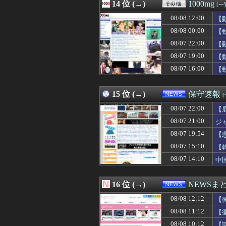
08/08 12:07
14 位 (→)
韓国人「村上宗
1000mg
[一
08/08 12:06
高市総理「物価上
08/08 12:00
【
08/08 12:05
【新台】京楽「e
08/08 12:05
08/08 00:00
『新桃太郎伝説
【
08/08 12:05
【悲報】ワイ（2
08/07 22:00
【
08/08 12:05
のび太ママの話
08/07 19:00
【
08/08 12:05
【悲報】女性配
08/08 12:05
ビートルズ、オア
08/07 16:00
【
08/08 12:05
太平洋戦争史振
08/08 12:05
【画像】日テレの
15 位 (→)
保守速報
08/07 22:00
【
08/07 21:00
ジ
08/07 19:54
【
主
08/07 15:10
【
08/07 14:10
中
16 位 (→)
NEWSま
08/08 12:12
【
08/08 11:12
【
08/08 10:12
【