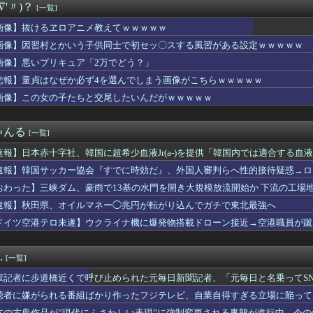
∇'〃)？
[一覧]
ゲームのキャラ、流石に太すぎるｗｗｗｗ
する歴史上の人物で「こいつチートだろ…」と思った奴あげてけ
画像】抜けるヱロアニメ教えてｗｗｗｗｗ
モンキーターンRED」特報映像公開！王道から挑戦へ
画像】因習村とかいう子供同士で初セッ〇スする風習がある設定ｗｗｗｗｗ
大好き部、ワイのフォルダが火を噴くぜ🍄💦
するので泣く泣く９割が転園。残ったのは若ママの子供たちだけ・・...
画像】悪いプリキュア「2万でどう？」
ら応じずCAたちを突き飛ばした中国人22人を搭乗拒否。タイの航...
悲報】童貞はなぜか必ず4を選んでしまう画像がこちらｗｗｗｗｗ
カー協会『すでに時効だ』、外国人審判らへ性的接待疑惑→ロンドン...
画像】この女の子たちと交尾したいんだがｗｗｗｗｗ
思った瞬間
た、言われた人に謝罪されて許せますか？
そうだね」彼「俺とそっくりだよ」→携帯ショップで見せた態度に言...
ゃんる
[一覧]
活刺殺事件、26歳の女性被告に懲役6年「司法の女割」批判が紛糾...
Cが作った林間カレーｗｗｗｗｗｗｗｗｗｗｗｗｗｗｗｗｗｗｗｗｗ...
速報】日本赤十字社、韓国に超希少血液Jr(a-)を提供「韓国内では適合する血
大25号ホームラン！！！
速報】韓国サッカー協会『すでに時効だ』、外国人審判らへ性的接待疑惑→ロ
T SERIES 2026】きゃりーぱみゅぱみゅさんが出演...
の国籍は日本、UAE、イラン」
じさん、待ち合わせに写真と違う女が来たので逃げようとするも眼鏡...
おわった】三峡ダム、豪雨で13基の水門を開き大規模放流開始か 下流の工場
の有力紙も大韓サッカー協会前代未聞の不祥事を詳細に報道！」→「...
速報】秋田県、オイルマネー◯兆円が転がり込んでガチで東北最強へ
もなくデカイＪＫが発見されるｗｗｗｗｗｗ
ドイツ空港テロ未遂】ウクライナ機に爆発物搭載ドローン接近→空港職員が蹴
女さん、ムホホお○ぱいがはみ出しそうになるもお構いなしｗｗｗｗ...
能C4搭載していた」
の点P 私服Ver.」美少女フィギュア【予約開始】
楽天 東地区14回戦】スタメン・打順速報｜試合実況｜8/8 ...
.
[一覧]
玉を球審嶋田がボール判定したのが敗因だよな
rぺこーら「ポケモンの会社さんが作った新作ゲームやってみる！」
輩記者に歩道橋近くで呼び止められた元毎日新聞記者、「元毎日と名乗ってS
くなったけど何これ…？
聴者に嫌がられる番組ばかり作ったフジテレビ、自業自得すぎる立場に陥って
タのドスケベおばさんｗｗｗｗｗｗｗ
本の古典作品が”現代にふさわしい表現”に強制変更される事態が進行中、今