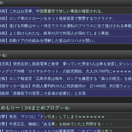
隆パワー炸裂大きな25号ソロホームラン！」
覧]
昇を上回る賃上げを日本に定着させる」→国家公務員の月給大幅増額...
動画】これはお見事。中国重慶市で珍しい事故が撮影される。
 ソードアート・オンライン アリシゼーション 夜空」感想・評判...
』というゲーム知ってるか？
動画】ロシア軍のドローンをネット発射装置で撃墜するウクライナ。
8）、中学時代の同窓会に行った結果マジで絶望してしまう・・・・...
動画】逃げる判断はやっ！埼玉でスマホ運転のプリウスに当て逃げされる車載
が長いのって、多分同じ話を何回もループしてるよね
動画】よく助けられたな。岐阜の川で外国人が溺れてしまう事故。
信者「アスペの検査してみた…みんなこれわかるの？」
シスに負ける。イギリス史上最も売れたスタジオアルバムがOasi...
動画】自動ドアの仕組みを理解した富山のツバメが賢い。
り返ると思ったけど日本より欧米が諸悪の根源やん
元女子アナさん、∧∨みたいに脱いでしまうｗｗｗｗｗｗｗｗｗｗｗ...
[一覧]
鹿児島】突然右折し路面電車と衝突 乗っていた男女3人は車を放置しダッシ
ャングリア沖縄「ロイヤルチケット」の販売開始、大人29,700円にｗｗｗｗ
悲報】ロシア報道官「広島市長は毎年、ロシアを嫌悪する『偽りの呪文』を繰
張
韓国サッカー協会】外国人審判約10人に性的接待か 計1496回、約2億ウォン（
国政府「原爆投下の背景こそ反省が必要だ」と主張
とめもりー｜2chまとめブログ
[一覧]
衝撃】有吉、マツコに『ドン引き』してしまうｗｗｗｗｗｗｗ
衝撃】中居正広、極秘に『ある事』を始めていたと判明する・・・
謎】サウジ・パキスタン・トルコが軍事同盟…これどこと戦う気？