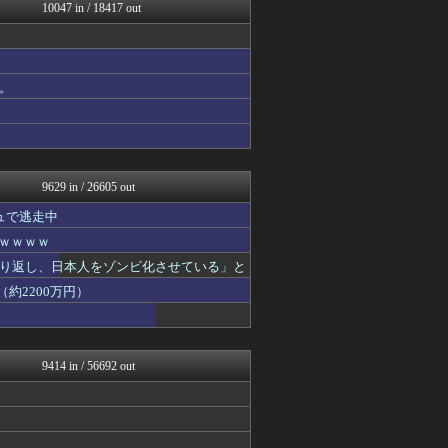
ハウメニージャパン！
10047 in / 18417 out
FX2ちゃんねる｜投資系ま...
パチンコ・パチスロ.com
げぇ速
今日速2ch
。
子育てちゃんねる
わんこーる速報！
V系まとめ速報
大艦巨砲主義！
女子アナお宝画像速報－5c...
9629 in / 26605 out
ュで逃走中
ｗｗｗｗｗ
り返し、日本人をゾンビ化させている」と
約2200万円）
9414 in / 56692 out