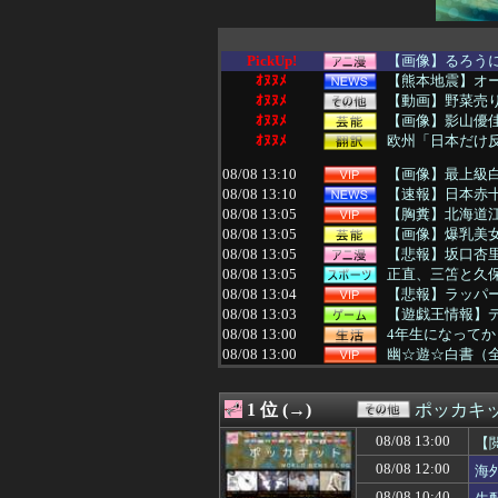
PickUp!
【画像】るろう
ｵﾇﾇﾒ
【熊本地震】オ
ｵﾇﾇﾒ
【動画】野菜売
ｵﾇﾇﾒ
【画像】影山優佳
ｵﾇﾇﾒ
欧州「日本だけ
08/08 13:10
【画像】最上級
08/08 13:10
【速報】日本赤十字
08/08 13:05
【胸糞】北海道江
08/08 13:05
【画像】爆乳美
08/08 13:05
【悲報】坂口杏
08/08 13:05
正直、三笘と久
08/08 13:04
【悲報】ラッパー
08/08 13:03
【遊戯王情報】デ
08/08 13:00
4年生になってか
08/08 13:00
幽☆遊☆白書（
08/08 13:00
【ネタバレ注意】
08/08 13:00
【ラブライブ！】
1 位 (→)
ポッカキ
08/08 13:00
【朗報】ヒカキン
08/08 13:00
【FF14】最適化
08/08 13:00
【
08/08 13:00
【文科省】女性研
08/08 12:00
海
08/08 13:00
財源なき減税、
08/08 13:00
【イギリス】両
08/08 10:40