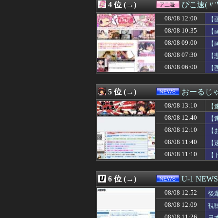
4 位 (→)
ぴこ速(〃'
08/08 12:45
【画像】お尻系
08/08 12:45
【規格外】実在
08/08 12:00
【
08/08 12:42
【新台】山佐「L
08/08 10:35
【
08/08 12:40
【画像】ロリコン
08/08 09:00
08/08 12:40
基本料が６万以上
【
08/08 12:40
チケット確認にす
08/08 07:30
【
08/08 12:40
【速報】韓国サッ
08/08 06:00
【
08/08 12:39
この人セコいと
08/08 12:39
酷いことをされ
08/08 12:39
私「お父さん優し
5 位 (→)
おーるじ
08/08 12:38
【悲報】池袋パパ
08/08 12:35
【画像】安心系J
08/08 13:10
【
08/08 12:35
シカホワ村上、特
08/08 12:40
【
08/08 12:35
【BLUE☆LIGH
判
08/08 12:10
08/08 12:35
【恫喝】パパ活お
【
08/08 12:35
韓国人「フランス
08/08 11:40
【
08/08 12:34
【画像】とんで
08/08 11:10
【
08/08 12:33
【ｼｺ画像】巨乳
性
08/08 12:33
ホビーサクラ「真
08/08 12:33
【日本ハム2軍vs
6 位 (→)
U-1 NEWS
08/08 12:33
9回ドリスの逆
08/08 12:32
大人気Vtube
08/08 12:52
後
08/08 12:32
急にお腹だけ太
08/08 12:09
視
08/08 12:32
【画像】インス
08/08 11:26
日