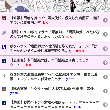
【速報】刃物を持って中国大使館に侵入した自衛官、地裁
でついに動機明かす
(ｵﾇﾇﾒ)
【謎】RPGの敵キャラの「毒無効」「混乱無効」みたいな
のって冷静に考えるとおかしいよな
(ｵﾇﾇﾒ)
積水ハウス「地面師に55億円騙し取られた…」 ワイ「は
えーかわいそう…会社滅茶苦茶やろなぁ」
(ｵﾇﾇﾒ)
【超画像】本田望結の妹、本田望結より実ってしま
う・・・
(ｵﾇﾇﾒ)
韓国陸軍の射撃訓練中だったK1E1戦車で火災、乗員は避
難…エンジンルーム付近から出火！
(17:37)
【試合実況】ヤクルトvs巨人 8/7/18:00 先発 奥川恭伸
(17:35)
【動画】移民ベトナム女達の宅飲み、レベチｗｗｗｗｗｗ
ｗｗｗｗｗｗｗｗｗｗｗｗｗｗｗｗｗｗ
(17:35)