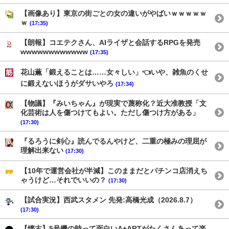
【画像あり】東京の街ごとの女の違いがやばいｗｗｗｗｗ
ｗ
(17:35)
【朗報】コエテクさん、AIライザと会話するRPGを発売
wwwwwwwwwwww
(17:35)
花山薫「鍛えることは……女々しい」👈いや、雑魚のくせ
に鍛えないほうがダサいやろ
(17:34)
【物議】『みいちゃん』が現実で蔑称化？近大准教授「文
化芸術は人を傷つけてもよい。ただし傷つけ方がある」
(17:30)
『るろうに剣心』読んでるんやけど、二重の極みの理屈が
理解出来ない
(17:30)
【10年で運営会社が半減】このままだとパチンコ店消えち
ゃうけど…それでいいの？
(17:30)
【試合実況】西武スタメン 先発:高橋光成（2026.8.7）
(17:30)
【懐古】5号機の時って面白いA+ARTがたくさんあって楽