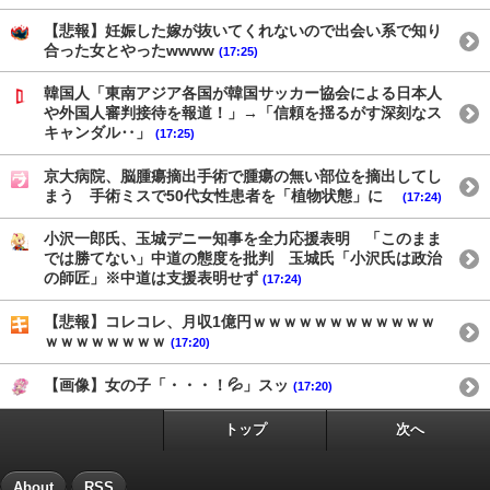
【悲報】妊娠した嫁が抜いてくれないので出会い系で知り
合った女とやったwwww
(17:25)
韓国人「東南アジア各国が韓国サッカー協会による日本人
や外国人審判接待を報道！」→「信頼を揺るがす深刻なス
キャンダル‥」
(17:25)
京大病院、脳腫瘍摘出手術で腫瘍の無い部位を摘出してし
まう 手術ミスで50代女性患者を「植物状態」に
(17:24)
小沢一郎氏、玉城デニー知事を全力応援表明 「このまま
では勝てない」中道の態度を批判 玉城氏「小沢氏は政治
の師匠」※中道は支援表明せず
(17:24)
【悲報】コレコレ、月収1億円ｗｗｗｗｗｗｗｗｗｗｗｗ
ｗｗｗｗｗｗｗｗ
(17:20)
【画像】女の子「・・・！💦」スッ
(17:20)
トップ
次へ
About
RSS