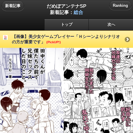
だめぽアンテナSP
Ranking
新着記事
新着記事：
総合
トップ
次へ
【画像】美少女ゲームプレイヤー「Ｈシーンよりシナリオ
の方が重要です」
(PickUP!)