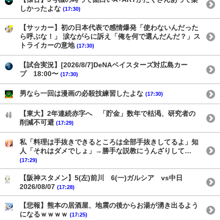
しかったよな
(17:30)
【サッカー】初の日本代表で感情爆発「使わないんだった
ら呼ぶな！」 涙ながらに訴え「俺を何で選んだんだ？」ス
トライカーの意地
(17:30)
【試合実況】[2026/8/7]DeNAベイスターズ対広島カー
プ 18:00〜
(17:30)
男なら一回は漫画の必殺技練習したよな
(17:30)
【東大】2年連続赤字へ 「貯金」数年で枯渇、研究者の
削減不可避
(17:29)
私「料理は手抜きできるところは全部手抜きしてるよ」知
人「それはダメでしょ」→勝手な説教にうんざりして…
(17:29)
【阪神スタメン】5(左)前川 6(一)ガルシア vs中日
2026/08/07
(17:28)
【悲報】熊本の居酒屋、地震の後からお湯が湧き出るよう
になるｗｗｗｗ
(17:25)