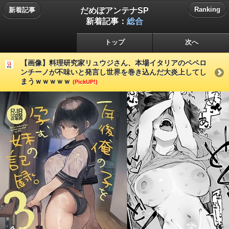
だめぽアンテナSP
Ranking
新着記事
新着記事：
総合
トップ
次へ
【画像】料理研究家リュウジさん、本場イタリアのペペロ
ンチーノが不味いと発言し世界を巻き込んだ大炎上してし
まうｗｗｗｗｗ
(PickUP!)