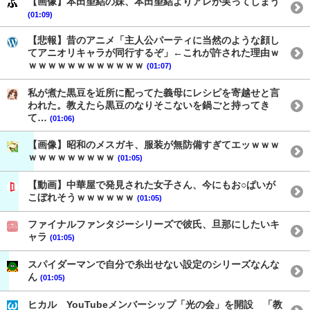
【画像】本田望結の妹、本田望結よりアレが実ってしまう
(01:09)
【悲報】昔のアニメ「主人公パーティに当然のような顔し
てアニオリキャラが同行するぞ」←これが許された理由ｗ
ｗｗｗｗｗｗｗｗｗｗｗｗ
(01:07)
私が煮た黒豆を近所に配ってた義母にレシピを寄越せと言
われた。教えたら黒豆のなりそこないを鍋ごと持ってき
て…
(01:06)
【画像】昭和のメスガキ、服装が無防備すぎてエッｗｗｗ
ｗｗｗｗｗｗｗｗｗ
(01:05)
【動画】中華屋で発見された女子さん、今にもお○ぱいが
こぼれそうｗｗｗｗｗｗ
(01:05)
ファイナルファンタジーシリーズで彼氏、旦那にしたいキ
ャラ
(01:05)
スパイダーマンで自分で糸出せない設定のシリーズなんな
ん
(01:05)
ヒカル YouTubeメンバーシップ「光の会」を開設 「教