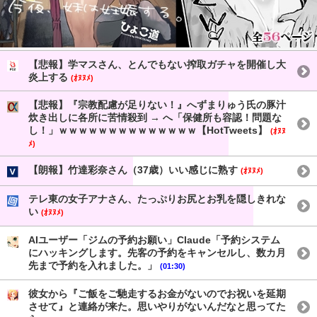
【悲報】学マスさん、とんでもない搾取ガチャを開催し大
炎上する
(ｵﾇﾇﾒ)
【悲報】『宗教配慮が足りない！』へずまりゅう氏の豚汁
炊き出しに各所に苦情殺到 → へ「保健所も容認！問題な
し！」ｗｗｗｗｗｗｗｗｗｗｗｗｗｗ【HotTweets】
(ｵﾇﾇ
ﾒ)
【朗報】竹達彩奈さん（37歳）いい感じに熟す
(ｵﾇﾇﾒ)
テレ東の女子アナさん、たっぷりお尻とお乳を隠しきれな
い
(ｵﾇﾇﾒ)
AIユーザー「ジムの予約お願い」Claude「予約システム
にハッキングします。先客の予約をキャンセルし、数カ月
先まで予約を入れました。」
(01:30)
彼女から『ご飯をご馳走するお金がないのでお祝いを延期
させて』と連絡が来た。思いやりがないんだなと思ってた