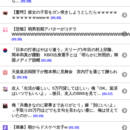
ら…
(01:29)
【驚愕】彼女の子宮をガン突きしようとしたらｗｗｗｗｗ
ｗｗｗｗｗｗwwwｗ
(01:25)
【悲報】弱男初期アバターがコチラ
WWWWWWWWWWWWWWWWWWWWWWWWWWWWWWW
(01:25)
「日本の打者はやはり違う」大リーグ1年目の村上宗隆、
岡本和真が躍動 KBO出身選手とは「明らかに対照的」韓
国メディア脱帽
(01:20)
天皇皇后両陛下が熊本県に見舞金 宮内庁を通じて贈られ
る
(01:19)
友人「生活が厳しい。5万円貸してほしい」俺「OK。返済
はいつでもいいよ」→後日、友人のSNSを見て…
(01:17)
俺「共働きなのに家事までありがとう」嫁「別にいいよ」
→手取り20万円ほどでも文句を言わない妻に、俺は甘えて
いたのか…
(01:15)
【画像】朝からドスケベ女子w
(01:15)