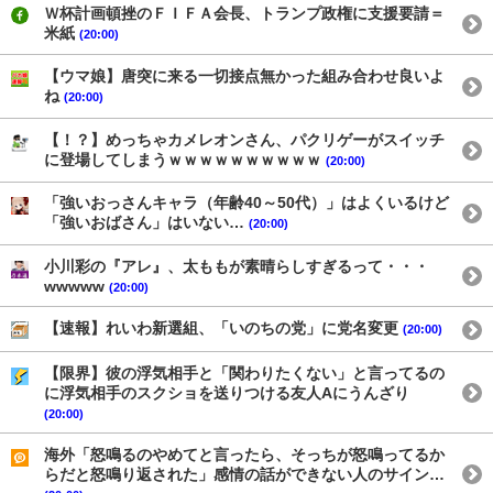
Ｗ杯計画頓挫のＦＩＦＡ会長、トランプ政権に支援要請＝
米紙
(20:00)
【ウマ娘】唐突に来る一切接点無かった組み合わせ良いよ
ね
(20:00)
【！？】めっちゃカメレオンさん、パクリゲーがスイッチ
に登場してしまうｗｗｗｗｗｗｗｗｗｗ
(20:00)
「強いおっさんキャラ（年齢40～50代）」はよくいるけど
「強いおばさん」はいない…
(20:00)
小川彩の『アレ』、太ももが素晴らしすぎるって・・・
wwwww
(20:00)
【速報】れいわ新選組、「いのちの党」に党名変更
(20:00)
【限界】彼の浮気相手と「関わりたくない」と言ってるの
に浮気相手のスクショを送りつける友人Aにうんざり
(20:00)
海外「怒鳴るのやめてと言ったら、そっちが怒鳴ってるか
らだと怒鳴り返された」感情の話ができない人のサイン…