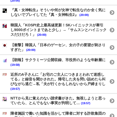
(20:00)
『真・女神転生』そういや何が女神で転生なのか全く気に
しないでプレイしてた『真・女神転生2』
(20:00)
韓国人「KOSPI史上最高値更新！SKハイニックスが牽引
し9000ポイントまであと少し」→「サムスンとハイニック
スだけだろ！」
(20:00)
【衝撃】韓国人「日本のゲーセン、女の子の要望が刺さり
すぎた」
(20:00)
【朗報】サクラミーツ公開収録、市役所のような年齢層に
(19:58)
近所のA子さんに「お宅のご主人につきまとわれて迷惑し
てる」と録音を聞かされた。帰宅した夫を問い詰めたら叫
びながら逃亡→私「夫が行くかもしれないから戸締まりし
(19:57)
NTTから見に覚えのない請求書がきた。無視しようと思っ
ていたら、とんでもない事実が判明して…
(19:57)
障者施設で働いた知識を活かして障者に対する詐欺集団の