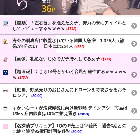
【感動】「左右盲」を抱えた女子、努力の末にアイドルと
してデビューするｗｗｗｗ
(ｵﾇﾇﾒ)
海外の刑務所に収監されている韓国人急増、1,325人（詐
偽が4分の1） 日本には254人
(ｵﾇﾇﾒ)
【画像】壮絶ないじめでガチ濡れしてる女子
(ｵﾇﾇﾒ)
【超速報】くじら14号とかいう台風が発生するｗｗｗｗｗ
ｗ
(ｵﾇﾇﾒ)
【動画】野菜売りのおじさんにドローンを特攻させるおそ
ロシア。
(20:00)
すかいらーくが消費減税に向け新戦略 テイクアウト商品は
1%へ 店内飲食は10%で据え置き
(20:00)
【名探偵プリキュア】1QのIP売上は15億円 過去3期との
比較と通期95億円計画を解説
(20:00)