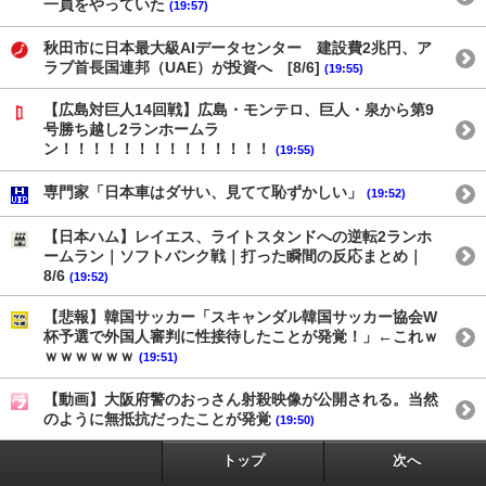
一員をやっていた
(19:57)
秋田市に日本最大級AIデータセンター 建設費2兆円、ア
ラブ首長国連邦（UAE）が投資へ [8/6]
(19:55)
【広島対巨人14回戦】広島・モンテロ、巨人・泉から第9
号勝ち越し2ランホームラ
ン！！！！！！！！！！！！！！
(19:55)
専門家「日本車はダサい、見てて恥ずかしい」
(19:52)
【日本ハム】レイエス、ライトスタンドへの逆転2ランホ
ームラン｜ソフトバンク戦｜打った瞬間の反応まとめ｜
8/6
(19:52)
【悲報】韓国サッカー「スキャンダル韓国サッカー協会W
杯予選で外国人審判に性接待したことが発覚！」←これｗ
ｗｗｗｗｗｗ
(19:51)
【動画】大阪府警のおっさん射殺映像が公開される。当然
のように無抵抗だったことが発覚
(19:50)
トップ
次へ