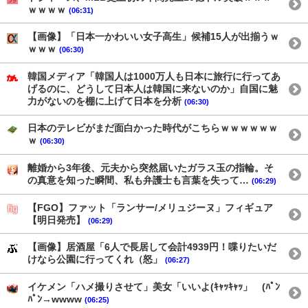
ｗｗｗｗ
(06:31)
【画像】「日本一かわいい女子高生」候補15人が出揃うｗ
ｗｗｗ
(06:30)
韓国メディア「韓国人は1000万人も日本に旅行に行ってあ
げるのに、どうして日本人は韓国に来ないのか」自国に魅
力がないのを棚に上げて日本を分析
(06:30)
日本のテレビがまだ面白かった時代がこちらｗｗｗｗｗｗ
ｗ
(06:30)
離婚から3年後、元夫から突然届いたガラス玉の指輪。そ
の真意を知った瞬間、私も弁護士も言葉を失って…
(06:29)
【FGO】ファット「ランサー/メリュジーヌ」フィギュア
【明日発売】
(06:29)
【画像】居酒屋「6人で長居して会計4939円！喋りたいだ
けなら公園に行ってくれ（怒」
(06:27)
イケメン「ハメ撮りさせて」美女「いいよ(ｷｬｯｷｬｯ」 (ﾊﾟﾝ
ﾊﾟﾝ→wwww
(06:25)