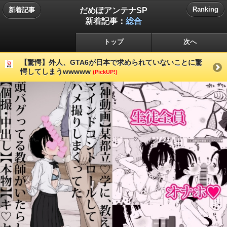
だめぽアンテナSP
Ranking
新着記事
新着記事：
総合
トップ
次へ
【驚愕】外人、GTA6が日本で求められていないことに驚
愕してしまうwwwww
(PickUP!)