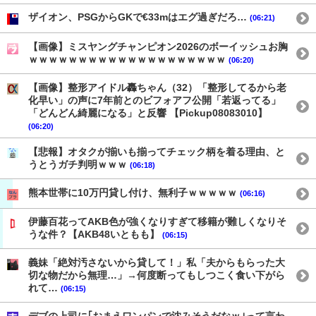
ザイオン、PSGからGKで€33mはエグ過ぎだろ…
(06:21)
【画像】ミスヤングチャンピオン2026のボーイッシュお胸
ｗｗｗｗｗｗｗｗｗｗｗｗｗｗｗｗｗｗｗｗ
(06:20)
【画像】整形アイドル轟ちゃん（32）「整形してるから老
化早い」の声に7年前とのビフォアフ公開「若返ってる」
「どんどん綺麗になる」と反響 【Pickup08083010】
(06:20)
【悲報】オタクが揃いも揃ってチェック柄を着る理由、と
うとうガチ判明ｗｗｗ
(06:18)
熊本世帯に10万円貸し付け、無利子ｗｗｗｗｗ
(06:16)
伊藤百花ってAKB色が強くなりすぎて移籍が難しくなりそ
うな件？【AKB48いともも】
(06:15)
義妹「絶対汚さないから貸して！」私「夫からもらった大
切な物だから無理…」→何度断ってもしつこく食い下がら
れて…
(06:15)
デブの上司に｢おまえワンパンで沈みそうだなｗ｣って言わ