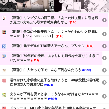
【画像】キングダムの河了貂、「あったけぇ壁」に引き続
き更に味方をぶっ殺す作戦を実行する
(ｵﾇﾇﾒ)
【朗報】最新の今田美桜さん ←くっそかわいいと話題に
ｗｗｗ 【Pickup08083021】
(ｵﾇﾇﾒ)
【画像】元モデルのTBS新人アナさん、プリケツ
(ｵﾇﾇﾒ)
【画像】70年代の漫画、あまりにも時代を先取りしすぎて
いたｗｗｗｗ
(ｵﾇﾇﾒ)
【画像】白人女って何でこんな巨乳なんだろう
(06:39)
溺れかけた小学生の息子を助けようと…40歳父親が溺れ死
亡 家族3人で川遊びに
(06:38)
女さんが下着を脱ぐとき、こうなるのが好きなやつｗｗｗ
ｗｗｗｗｗｗｗｗｗｗｗ
(06:35)
ドジャース、МLB史上初の年間売上10億ドル突破ｗｗｗ