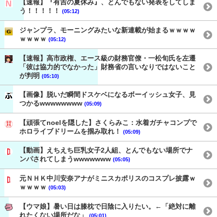
【速報】『有吉の夏休み』、とんでもない発表をしてしま
う！！！！！
(05:12)
ジャンプラ、モーニングみたいな新連載が始まるｗｗｗｗ
ｗｗｗｗ
(05:12)
【速報】高市政権、エース級の財務官僚・一松旬氏を左遷
「彼は協力的でなかった」財務省の言いなりではないこと
が判明
(05:10)
【画像】脱いだ瞬間ドスケベになるボーイッシュ女子、見
つかるwwwwwwww
(05:09)
【頑張てnoelを隠した】さくらみこ：水着ガチャコンプで
ホロライブドリームを掴み取れ！
(05:09)
【動画】えちえち巨乳女子2人組、とんでもない場所でナ
ンパされてしまうwwwwwww
(05:05)
元ＮＨＫ中川安奈アナがミニスカポリスのコスプレ披露ｗ
ｗｗｗｗ
(05:03)
【ウマ娘】暑い日は膝枕で日陰に入りたい。←「絶対に離
れたくない場所だな」
(05:01)