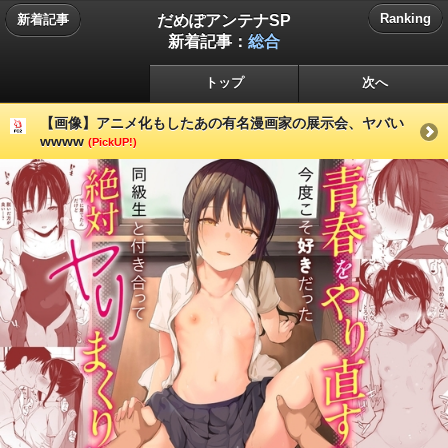
だめぽアンテナSP
Ranking
新着記事
新着記事：
総合
トップ
次へ
【画像】アニメ化もしたあの有名漫画家の展示会、ヤバい
wwww
(PickUP!)