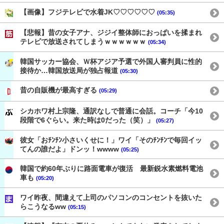
【画像】フジテレビで水着JK♡♡♡♡♡♡
(05:35)
【悲報】昔の女子アナ、ジジイ整体師におっぱいを揉まれ
テレビで放送されてしまうｗｗｗｗｗｗ
(05:34)
韓国サッカー協会、Ｗ杯アジア予選で外国人審判員に性的
接待か…韓国放送局が独占報道
(05:30)
昔の自販機が最高すぎる
(05:29)
シカホワ村上宗隆、通訳なしで普通に会話。コーチ「今10
段階で6ぐらい。来た時は0だった（笑）」
(05:27)
彼女「おﾁﾝﾁﾝ小さいくせに！」ワイ「そのﾁﾝﾁﾝで毎回イッ
てんの誰だよ」ドンッ！wwww
(05:25)
韓国で約60年ぶりに路面電車が復活 最新鋭水素燃料電池
車も
(05:20)
ワイ昨夜、間違えて上司のパソコンのコンセントを抜いた
らこうなるww
(05:15)