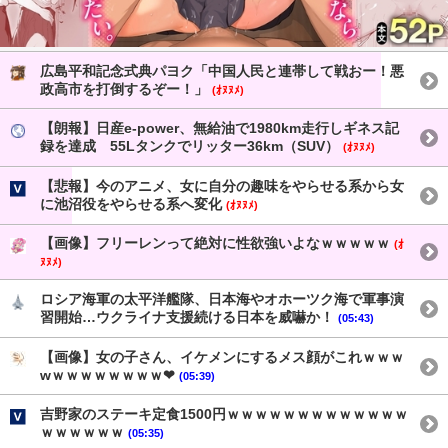
広島平和記念式典パヨク「中国人民と連帯して戦おー！悪
政高市を打倒するぞー！」
(ｵﾇﾇﾒ)
【朗報】日産e-power、無給油で1980km走行しギネス記
録を達成 55Lタンクでリッター36km（SUV）
(ｵﾇﾇﾒ)
【悲報】今のアニメ、女に自分の趣味をやらせる系から女
に池沼役をやらせる系へ変化
(ｵﾇﾇﾒ)
【画像】フリーレンって絶対に性欲強いよなｗｗｗｗｗ
(ｵ
ﾇﾇﾒ)
ロシア海軍の太平洋艦隊、日本海やオホーツク海で軍事演
習開始…ウクライナ支援続ける日本を威嚇か！
(05:43)
【画像】女の子さん、イケメンにするメス顔がこれｗｗｗ
wｗｗｗｗｗｗｗｗ❤
(05:39)
吉野家のステーキ定食1500円ｗｗｗｗｗｗｗｗｗｗｗｗｗ
ｗｗｗｗｗｗ
(05:35)