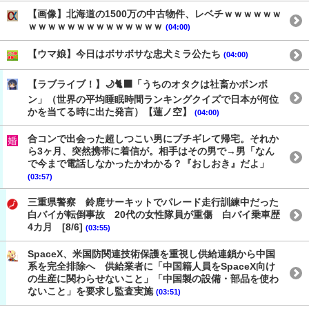
【画像】北海道の1500万の中古物件、レベチｗｗｗｗｗｗ
ｗｗｗｗｗｗｗｗｗｗｗｗｗｗ
(04:00)
【ウマ娘】今日はボサボサな忠犬ミラ公たち
(04:00)
【ラブライブ！】🌙🐈‍⬛「うちのオタクは社畜かボンボ
ン」（世界の平均睡眠時間ランキングクイズで日本が何位
かを当てる時に出た発言）【蓮ノ空】
(04:00)
合コンで出会った超しつこい男にブチギレて帰宅。それか
ら3ヶ月、突然携帯に着信が。相手はその男で→男「なん
で今まで電話しなかったかわかる？『おしおき』だよ」
(03:57)
三重県警察 鈴鹿サーキットでパレード走行訓練中だった
白バイが転倒事故 20代の女性隊員が重傷 白バイ乗車歴
4カ月 [8/6]
(03:55)
SpaceX、米国防関連技術保護を重視し供給連鎖から中国
系を完全排除へ 供給業者に「中国籍人員をSpaceX向け
の生産に関わらせないこと」「中国製の設備・部品を使わ
ないこと」を要求し監査実施
(03:51)