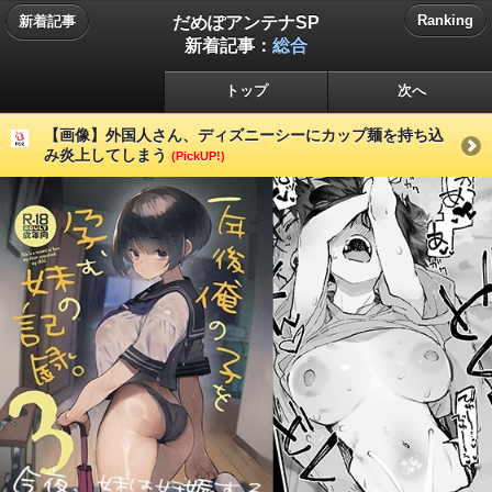
だめぽアンテナSP
Ranking
新着記事
新着記事：
総合
トップ
次へ
【画像】外国人さん、ディズニーシーにカップ麺を持ち込
み炎上してしまう
(PickUP!)