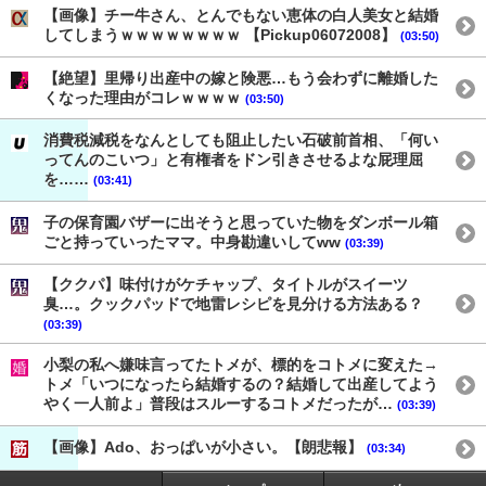
【画像】チー牛さん、とんでもない恵体の白人美女と結婚
してしまうｗｗｗｗｗｗｗｗ 【Pickup06072008】
(03:50)
【絶望】里帰り出産中の嫁と険悪…もう会わずに離婚した
くなった理由がコレｗｗｗｗ
(03:50)
消費税減税をなんとしても阻止したい石破前首相、「何い
ってんのこいつ」と有権者をドン引きさせるよな屁理屈
を……
(03:41)
子の保育園バザーに出そうと思っていた物をダンボール箱
ごと持っていったママ。中身勘違いしてww
(03:39)
【ククパ】味付けがケチャップ、タイトルがスイーツ
臭…。クックパッドで地雷レシピを見分ける方法ある？
(03:39)
小梨の私へ嫌味言ってたトメが、標的をコトメに変えた→
トメ「いつになったら結婚するの？結婚して出産してよう
やく一人前よ」普段はスルーするコトメだったが…
(03:39)
【画像】Ado、おっぱいが小さい。【朗悲報】
(03:34)