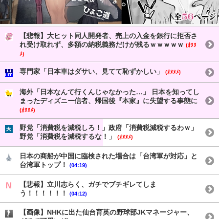
【悲報】大ヒット同人開発者、売上の入金を銀行に拒否さ
れ受け取れず、多額の納税義務だけが残るｗｗｗｗｗ
(ｵﾇﾇ
ﾒ)
専門家「日本車はダサい、見てて恥ずかしい」
(ｵﾇﾇﾒ)
海外「日本なんて行くんじゃなかった…」 日本を知ってし
まったディズニー信者、帰国後『本家』に失望する事態に
(ｵﾇﾇﾒ)
野党「消費税を減税しろ！」政府「消費税減税するわｗ」
野党「消費税を減税するな！」
(ｵﾇﾇﾒ)
日本の商船が中国に臨検された場合は「台湾軍が対応」と
台湾軍トップ！
(04:19)
【悲報】立川志らく、ガチでブチギレてしま
う！！！！！！
(04:12)
【画像】NHKに出た仙台育英の野球部JKマネージャー、