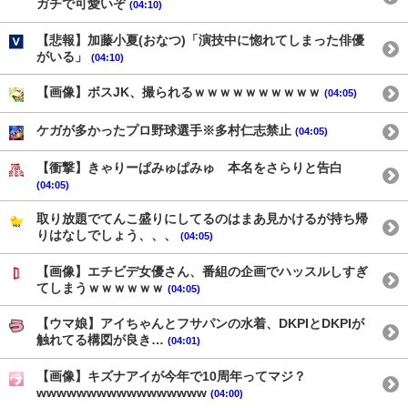
ガチで可愛いぞ
(04:10)
【悲報】加藤小夏(おなつ)「演技中に惚れてしまった俳優
がいる」
(04:10)
【画像】ボスJK、撮られるｗｗｗｗｗｗｗｗｗｗ
(04:05)
ケガが多かったプロ野球選手※多村仁志禁止
(04:05)
【衝撃】きゃりーぱみゅぱみゅ 本名をさらりと告白
(04:05)
取り放題でてんこ盛りにしてるのはまあ見かけるが持ち帰
りはなしでしょう、、、
(04:05)
【画像】エチビデ女優さん、番組の企画でハッスルしすぎ
てしまうｗｗｗｗｗｗ
(04:05)
【ウマ娘】アイちゃんとフサパンの水着、DKPIとDKPIが
触れてる構図が良き…
(04:01)
【画像】キズナアイが今年で10周年ってマジ？
wwwwwwwwwwwwwwwww
(04:00)