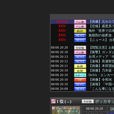
PickUp!
【画像】元ホロ
ｵﾇﾇﾒ
【悲報】露悪系
ｵﾇﾇﾒ
海外「世界で日本
ｵﾇﾇﾒ
無期刑の仮釈放、2
ｵﾇﾇﾒ
【ニュース】 台
08/06 20:20
【閲覧注意】お
08/06 20:18
【衝撃】ガンダム
08/06 20:13
台湾メディア「
08/06 20:12
【速報】長瀬智
08/06 20:11
【画像】本田望
08/06 20:10
【画像】乃木坂
08/06 20:10
DeNA・エンカ
08/06 20:10
【画像】令和JK
08/06 20:10
【速報】「中国へ
08/06 20:09
「こんな事になる
08/06 20:09
「もう無理！男
08/06 20:08
牧原大成が3安
1 位 (→)
ポッカキ
08/06 20:06
【動画】韓国ア
08/06 20:05
【悲報】ラーメン
08/06 20:20
【
08/06 20:05
【動画】中国女さ