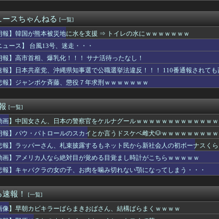
時に散歩車を押してる保育士がこちらに向かってきてた。先に行って...
バッテリー、上がる…
ュースちゃんねる
[一覧]
人さん、漫画グッズの注文キャンセルを43億円分繰り返しまくり逮...
は親にも言っていない。私は元キャバ嬢で旦那は元ボーイ
朗報】韓国が熊本被災地に水を支援 ⇒ トイレの水にｗｗｗｗｗｗｗ
改めて思うけど突然変異かってくらいメインストーリーがめちゃくち...
ニュース】 台風13号、迷走・・・
社「水道出しっぱなしになっていませんか？」俺「猫が飲むように...
朗報】高市首相、爆乳化！！！ サナ活待ったなし！
にデビュー曲が“80万枚”大ヒット！「ビューティ・ペア」が女子...
大西沙織さん、意外と代表作が無いｗｗｗｗ
速報】日本共産党、沖縄県知事選で公職選挙法違反！！！ 110番通報されて
ランキング1位の女がヤバいwwwwwwwww
悲報】ジャンポケ斉藤、懲役７年求刑ｗｗｗｗｗｗｗ
ァビ、巨人又木から逆転タイムリー！秋山も2塁打で岡本駿を援護！！
ん「育乳の成果がすごい………」ﾊﾟｼｬ→お乳エ○チ過ぎワロタｗ...
いわ新選組」改め、新党「いのちの党」爆誕！！！うおおおおおおお...
速報
[一覧]
h2版『モンハンワイルズ』はDLSS込みで最大1440p動...
動画】中国女さん、日本の警察官をケルナグールｗｗｗｗｗｗｗｗｗｗｗｗｗ
025年は「わずか4人」2024年は32人が獄中死…「終身刑...
ったら普通は旦那が文句言いに行くもんなの？
朗報】パウ・パトロールのスカイとか言うドスケベ雌犬🐶ｗｗｗｗｗｗｗｗｗ
しの全力受け止めて♡ ←「またへんないきものがふえてる…」
悲報】ラッパーさん、札束披露するもネット民から新社会人の初ボーナスくら
ラン8位wwwwww
新選組、「いのちの党」に党名変更ｗｗｗｗｗｗ
動画】アメリカ人なら絶対目が覚める目覚まし時計がこちらｗｗｗｗｗ
ムなんですけど…これ設定いくつなんですかね？
悲報】キャバクラの女の子、お肉を噛み切れない顎になってしまう・・・
頃に出会った小学生と大人になってから再会し結婚した男、めちゃく...
メリカ人なら絶対目が覚める目覚まし時計がこちら…凄すぎる…
錬成で一番強いのマリータじゃね？？？
る速報！
[一覧]
を大ヒットさせて、とんでもない売り上げが入ったぞー！」→最悪す...
画像】早朝カビキラーばらまきおばさん、結構ばらまくｗｗｗｗ
、ホーム開幕戦の第２節名古屋戦はチケット完売の見通し…国立での...
年ジャンプ』発行部数が初の100万部割れ… 国内の紙雑誌で「1...