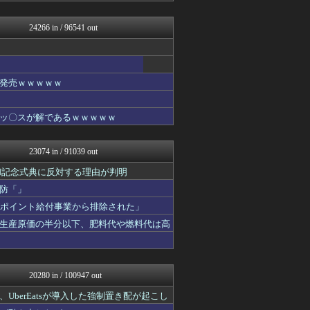
パカ娘速報！！ウマ娘まとめ...
ゲーム実況者速報＠YouT...
24266 in / 96541 out
ああ言えばForYou
乃木通 乃木坂46櫻坂46...
みそパンNEWS
修羅場まとめ速報
Ask Reddit まと...
発売ｗｗｗｗｗ
けおけお速報
韓国ニュース反応まとめ
ッ〇スが解であるｗｗｗｗｗ
ニチカン！
スターライト速報 -遊戯王...
エアライン本舗
23074 in / 91039 out
カンダタ速報
乃木坂46まとめ 乃木りん...
和記念式典に反対する理由が判明
はーとらいふ -出会い・子...
防「」
素敵な鬼女様
がポイント給付事業から排除された」
はーとらいふ -出会い・子...
国難にあってもの申す！！
生産原価の半分以下、肥料代や燃料代は高
なんじぇいスタジアム＠なん...
働くモノニュース : 人生...
ファイターズ王国＠日ハムま...
【サッカー まとめ】サカラ...
20280 in / 100947 out
ラビット速報
なんじぇいスタジアム＠なん...
berEatsが導入した強制置き配が起こし
思考ちゃんねる