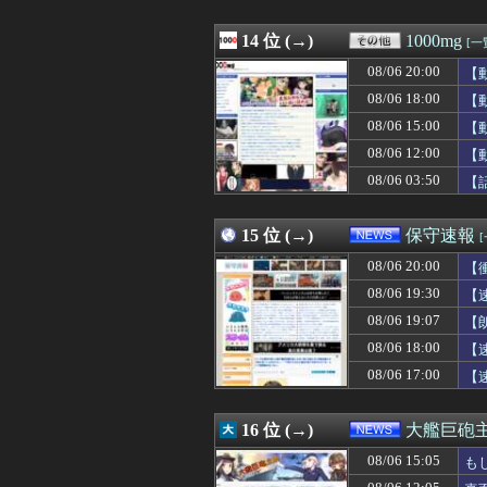
08/06 19:15
【キングダム 8
08/06 19:15
泳いでいる人のす
08/06 19:15
14 位 (→)
俺「傘使って帰っ
1000mg
[一
08/06 19:15
で、財源のあては
08/06 20:00
【
08/06 19:15
俺「やべ終電逃し
08/06 19:12
08/06 18:00
24歳の嫁に性的
【
08/06 19:12
警察名乗る人物「
08/06 15:00
【
08/06 19:12
【画像】隣の家の
08/06 12:00
【
08/06 19:12
【衝撃】30年
08/06 19:11
【動画】えちえちﾃ
08/06 03:50
【
08/06 19:11
【モンハンワイ
08/06 19:11
①ファウル ②フ
15 位 (→)
保守速報
08/06 20:00
【
08/06 19:30
【
08/06 19:07
【
08/06 18:00
【
08/06 17:00
【
16 位 (→)
大艦巨砲
08/06 15:05
も