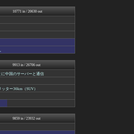
最強ジャンプ放送局
QQQ(海外の反応)
鬼女の宅配便 - 修羅場・...
10771 in / 20630 out
反日愚国 恨寓瘻
まとめCUP
浮気ちゃんねる
なんJ PUSH!!
ゴールデンタイムズ
NEWSまとめもりー｜2c...
mashlife通信
。
モンハンまとめ速報【モンハ...
なんじぇいスタジアム＠なん...
9913 in / 26706 out
とに中国のサーバーと通信
ッター36km（SUV）
9859 in / 23932 out