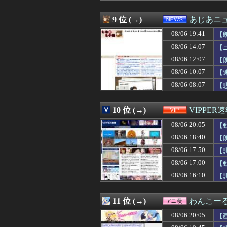
08/06 19:39
車庫から車を出す
08/06 19:38
ワイのバイクの
9 位 (→)
あじあニ
08/06 19:35
【画像】32歳美
08/06 19:41
08/06 19:35
旦那との出会い
【
08/06 19:35
【ポケモンSV】
08/06 14:07
【
08/06 19:35
マンション管理会
08/06 12:07
【
08/06 19:34
プロレスラーなの
08/06 19:34
【悲報】声優の
08/06 10:07
【
08/06 19:33
【画像】美人犯罪
08/06 08:07
【
08/06 19:33
カープ小園＆フ
08/06 19:33
【ｼｺ画像】女さ
08/06 19:32
【超絶朗報】「れ
10 位 (→)
VIPPER
08/06 19:32
メディア「Switc
08/06 20:05
【
08/06 19:31
無期刑の仮釈放、2
08/06 19:31
妻が嫌な目にあ
08/06 18:40
【
08/06 19:31
【ウマ娘】わた
08/06 17:50
【
08/06 19:30
FE万紫千紅、アマ
08/06 19:30
08/06 17:00
【速報】れいわ
【
08/06 19:30
昨日打ったアイ
08/06 16:10
【
08/06 19:30
【画像】大学生の
08/06 19:30
【衝撃動画】ア
08/06 19:30
【FEH】今回の
11 位 (→)
わんこー
08/06 19:30
「成人向けゲーム
08/06 20:05
【
08/06 19:30
【サッカー】鹿島
08/06 19:30
【悲報】『週刊少