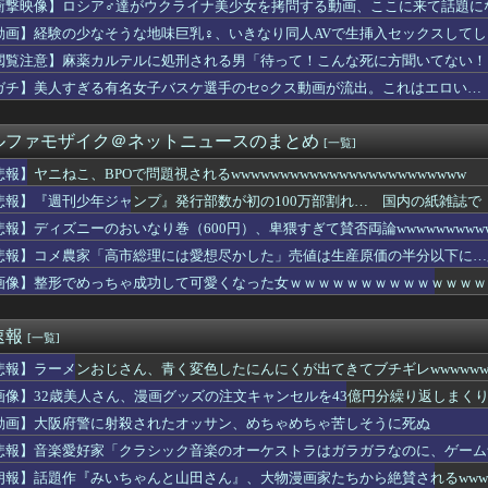
衝撃映像】ロシア♂達がウクライナ美少女を拷問する動画、ここに来て話題に
HAZNA、MALICE MIZER、La’...
透けまくってるOLさんの尻たまらんｗｗｗｗｗｗｗｗｗｗ
動画】経験の少なそうな地味巨乳♀、いきなり同人AVで生挿入セックスしてし
ビキラーばらまきおばさん、結構ばらまくｗｗｗｗ
閲覧注意】麻薬カルテルに処刑される男「待って！こんな死に方聞いてない！
来さん、とうとうお姉ちゃんより巨乳化してしまうｗｗｗｗｗｗ
ETAL（9回）はサマーソニックのレギュラー出演者の中で2番...
ガチ】美人すぎる有名女子バスケ選手のセ○クス動画が流出。これはエロい…
D】ゲイツってクルーゼも乗ってるのにあんまり活躍したイメージが...
の収益のうち、ゲーム事業が占める割合はわずか6％
ルファモザイク＠ネットニュースのまとめ
[一覧]
「イオンモール熊本の爆心地に”こんなもの”があったんだけど…」
んな挙動するスティル作りたいな
報】ヤニねこ、BPOで問題視されるwwwwwwwwwwwwwwwwwwwwwwww
miniが大赤字、史上初のマイナスキャッシュフローに陥る
悲報】『週刊少年ジャンプ』発行部数が初の100万部割れ… 国内の紙雑誌で「
】今週のハマタ歌謡祭にもふりさん出るじゃねーか
んでセルフレジなのに自分で商品通さないといけないんだ」
悲報】ディズニーのおいなり巻（600円）、卑猥すぎて賛否両論wwwwwwwww
ーター20機種にバックドア発見！ ネットに繋ぐだけで35秒ごと...
悲報】コメ農家「高市総理には愛想尽かした」売値は生産原価の半分以下に…
った話なんですけど……」
も
画像】整形でめっちゃ成功して可愛くなった女ｗｗｗｗｗｗｗｗｗｗｗｗｗｗｗｗｗ 【
これカバー曲だったの！？」って知って驚いた曲あげてけ
されているのが悲しい」『北の国から』倉本聰が語った現代社会への...
大量注文→キャンセルを繰り返した女を逮捕 「注文で欲求が満たさ...
速報
[一覧]
麺一緒にするやつなんなん？
POで問題視されるwwwwwwwwwwwwwwwwwwww...
悲報】ラーメンおじさん、青く変色したにんにくが出てきてブチギレwwwwww
りのおじさんにドローンを特攻させるおそロシア。
画像】32歳美人さん、漫画グッズの注文キャンセルを43億円分繰り返しまく
費減税に向け新戦略 テイクアウト商品は1%へ 店内飲食は10%...
ぶるっ！3150話 たぬき達と戦うアポロニアとシス
動画】大阪府警に射殺されたオッサン、めちゃめちゃ苦しそうに死ぬ
朗読劇」ヴィジュアル撮影！！【GIF動画あり】
悲報】音楽愛好家「クラシック音楽のオーケストラはガラガラなのに、ゲーム
】1QのIP売上は15億円 過去3期との比較と通期95億円計...
ラする」
朗報】話題作『みいちゃんと山田さん』、大物漫画家たちから絶賛されるwww
ＦＩＦＡ会長、トランプ政権に支援要請＝米紙