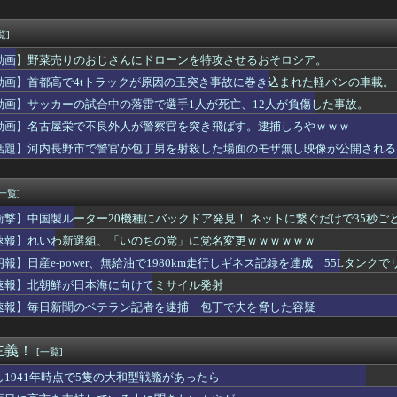
84話感想】飛信・楽華・羌瘣軍を立て直し、再び李牧を討つための...
ぐ横に消防飛行艇が次々着水する南仏の湖「肝心の場面で毎回カメラ...
て」新入社員「ありがとうございます」→その後、目の前にベンツが...
覧]
あったんだよな？ 〜 記者「中革連は食料品消費税ゼロを公約に掲...
動画】野菜売りのおじさんにドローンを特攻させるおそロシア。
た」女友達「手出さないんだったら泊めてもいいよ」→こうなるww...
な魅力を感じなくなったので離婚したい件
動画】首都高で4tトラックが原因の玉突き事故に巻き込まれた軽バンの車載。
保釈金を払えば逮捕されずに済むよ」３０代男性が１３４２万円だま...
動画】サッカーの試合中の落雷で選手1人が死亡、12人が負傷した事故。
室外機の風が玄関に直撃😱
動画】名古屋栄で不良外人が警察官を突き飛ばす。逮捕しろやｗｗｗ
続いたモスクの祭りに『異変』が起こる・・・・・
ﾞｶﾊﾟｲJD2人組、川遊び中にチャラ男にナンパされるｗｗｗ...
話題】河内長野市で警官が包丁男を射殺した場面のモザ無し映像が公開される
ルズ】ゲームを発売日に買う最大のメリットってなんすか？
ァウル ③空振り三振 ←思いついた選手
[一覧]
衝撃】中国製ルーター20機種にバックドア発見！ ネットに繋ぐだけで35秒ご
速報】れいわ新選組、「いのちの党」に党名変更ｗｗｗｗｗｗ
朗報】日産e-power、無給油で1980km走行しギネス記録を達成 55Lタンクでリ
速報】北朝鮮が日本海に向けてミサイル発射
速報】毎日新聞のベテラン記者を逮捕 包丁で夫を脅した容疑
主義！
[一覧]
し1941年時点で5隻の大和型戦艦があったら