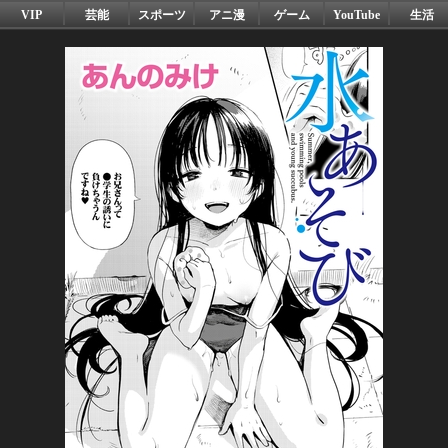
VIP
芸能
スポーツ
アニ漫
ゲーム
YouTube
生活