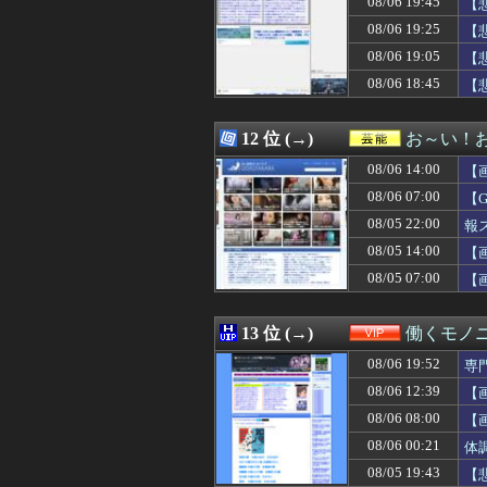
08/06 19:45
【
08/06 19:30
【卵パック強盗
08/06 19:25
【
08/06 19:30
ドラクエのブー
08/06 19:05
08/06 19:29
【おすすめ漫画
【
08/06 19:29
女子「貴公子の告
08/06 18:45
【
08/06 19:29
ハッピーな気持
08/06 19:29
みいちゃんはなぜ
08/06 19:29
松のや「ママ応援
12 位 (→)
お～い！
08/06 19:28
【広島対巨人14
08/06 14:00
【
08/06 19:28
れいわ新選組、党
08/06 19:27
【画像あり】アメ
08/06 07:00
【
08/06 19:27
【悲報】食用コ
08/05 22:00
報
08/06 19:25
【驚愕】彼女と
08/05 14:00
08/06 19:25
【悲報】オネエ
【
08/06 19:23
ガリガリな「け
08/05 07:00
【
08/06 19:22
ジャンタルマン
08/06 19:21
【衝撃】吉野家
08/06 19:20
恋愛･婚活アドバ
13 位 (→)
働くモノニ
08/06 19:20
ヒカキンさん、「
08/06 19:52
専
08/06 19:19
【衝撃映像】ロシ
08/06 19:18
昨日のT-阪神の
08/06 12:39
【
08/06 19:18
飼い犬のサンちゃ
08/06 08:00
【
08/06 19:18
うちの会社の部長
08/06 00:21
体
08/06 19:18
【広島対巨人14
08/06 19:16
海外「プレミアの
08/05 19:43
【