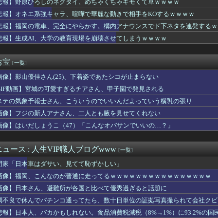
悲報】野原ひろしのネクタイ、めちゃくちゃキモくて草ｗｗｗｗ
】元五輪代表の転落…店員骨折させ逮捕の衝撃
悲報】オネエ系強キャラ、喧嘩で華麗な動きで相手をKOするｗｗｗｗ
メランて複数の敵に当たって戻ってくるけど
】よつばとで笑顔になる・・・・
悲報】福岡の電車、完全にやらかす。構内アナウンスでド下ネタを連発するｗ
白を断るなんてあり得ない！」俺「問題はそこじゃないだろ…」→い...
悲報】生成AI、大学の教育現場を崩壊させてしまうｗｗｗｗ
ちになれる映画を教えて
死に追いやられたか？→覚醒剤の入手ルート持ってるような半グレに...
企画」がなぜ許されない？「窮屈な世の中」に住む不幸、「尊重し合...
お宝
[一覧]
回戦】広島、4回裏無死満塁から持丸の併殺打の間に三塁ランナーが...
画像】影山優佳さん(25)、下着姿であたシコが止まらない
名変更を発表 新党名は...
リカ産JC、普通に可愛い
GIF動画】宮城の可愛すぎるチアさん、甲子園で発見される
オロギの会社、インターネットのデマのせいで倒産・・・
ステの気象予報士さん、こういうのでいいんだよっていう横乳の張り
の初夜に「まんこ見せて」って言ったらｗｗｗｗｗｗｗｗwwww
系強キャラ、喧嘩で華麗な動きで相手をKOするｗｗｗｗ
画像】フジの新人アナさん、二人とも腋を見せてくれない
もフレ声優」が発見される・・・
画像】はいだしょうこ（47）「こんなオバサンでいいの…？」
タルのヒーロー列伝確定か 他
、とうとうステーキを出す
イザー･植草美幸が｢結婚したいけど行動しない人が7割｣の心理や...
ュース : 人生VIP職人ブログwww
[一覧]
ONICHA」を熊本県に大量に送り付けるｗｗｗｗｗ
門家「日本車はダサい、見てて恥ずかしい」
ア♂達がウクライナ美少女を拷問する動画、ここに来て話題になって...
主力２死球ｗｗｗｗｗｗｗｗｗ
画像】福岡、こんなのが普通に走ってるｗｗｗｗｗｗｗｗｗｗｗｗｗｗｗｗ
んがある日庭の柵を飛び越えて脱走してしまった。もう戻ってこない...
画像】日本さん、避難所が各国と比べて優秀過ぎると話題に
が狂ってる。私・夫・娘・義両親の5人で休日にショッピングモール...
調不良で休んでパチンコ通ってたら、数十日単位の証拠写真撮られて会社クビ
回戦】巨人、4回表2アウト二三塁からワイルドピッチで三塁ランナ...
レベルか？」ブライトンが上田綺世の獲得に動き出して海外大騒ぎ！...
悲報】日本人、バカかもしれない。食品消費税減税（8%→1%）に93.2%の