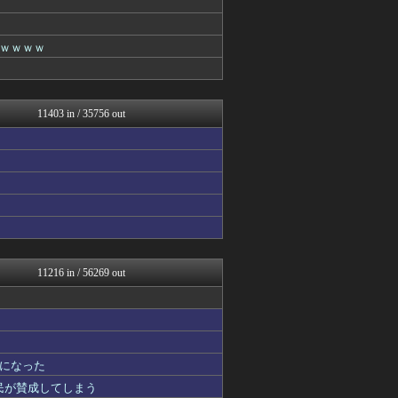
モッコスヌ〜ン
カンダタ速報
大河ドラマ2ch
ｗｗｗｗ
修羅場ハザード -復讐・D...
がーるずレポート - ガー...
漫画まとめ速報
日本第一！ニュース録
11403 in / 35756 out
なんじぇいスタジアム＠なん...
かせまと！
妹はVIPPER
ぶる速-VIP
バズッター速報
わんこーる速報！
ぐら速 -声優まとめ速報-
ハロン棒ch
まとめたニュース
がーるずレポート - ガー...
11216 in / 56269 out
キニ速
ポッカキット
なんJ PRIDE
はーとらいふ -出会い・子...
はーとらいふ -出会い・子...
になった
なんじぇいスタジアム＠なん...
ワールドサッカーファン 海...
国民が賛成してしまう