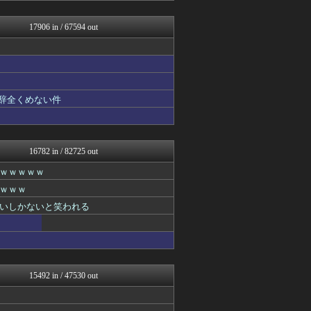
はーとらいふ -出会い・子...
サイ速
17906 in / 67594 out
アニゲー速報
子育てちゃんねる
アルセウス速報＠ポケモンま...
不思議.net - 5ch...
筋肉速報
おたくみくす 声優まとめ
も辞全くめない件
いたしん！
広島東洋カープまとめブログ...
えっ!?またここのサイト?
正義の見方
16782 in / 82725 out
mutyunのゲーム+αブ...
ｗｗｗｗｗ
痛いニュース(ﾉ∀`)
気団談
ｗｗｗ
ウマ娘まとめ速報うまろぐ
いしかないと笑われる
Y速報
保守速報
パチンコ・パチスロ.com
【2ch】ニュー速クオリテ...
デジタルニューススレッド
ルフレch. - ファイア...
15492 in / 47530 out
オレ的ゲーム速報＠刃
フットボール速報
アルファルファモザイク＠ネ...