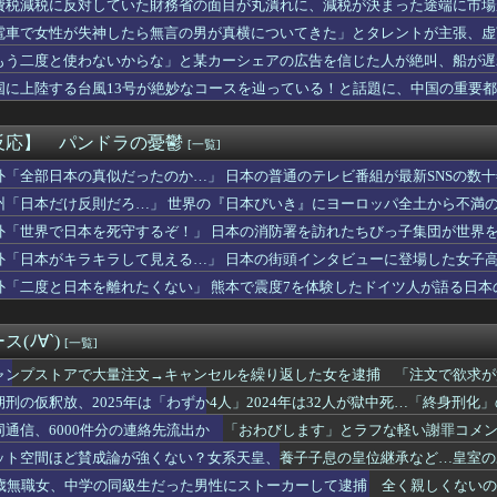
費税減税に反対していた財務省の面目が丸潰れに、減税が決まった途端に市場
天国でシコったｗｗｗｗｗ
電車で女性が失神したら無言の男が真横についてきた」とタレントが主張、虚
・ナースもレブロン・ジェームズのPG起用を示唆か
追加主張するも……
おしゃべりが大好きだった息子。小学生の時は家族でゲラゲラ笑って...
もう二度と使わないからな」と某カーシェアの広告を信じた人が絶叫、船が遅
描きが大好き。すごいな頑張ってるなと素直に感心するし、すごいな...
板が…
国に上陸する台風13号が絶妙なコースを辿っている！と話題に、中国の重要
作家もどきぼく、現実に打ちのめされる…
6回戦】DeNA・牧秀悟、阪神・大竹から第18号ソロホームラ...
食い込み水着で100cmヒップを大胆露出wwwww「週刊SP...
反応】 パンドラの憂鬱
[一覧]
ろしのネクタイ、めちゃくちゃキモくて草ｗｗｗｗ
備、「電動シート」に決まる・・・ｗ
外「全部日本の真似だったのか…」 日本の普通のテレビ番組が最新SNSの数
大地に日本代表の後輩３人が高級ブランドプレゼント「律儀に誕プレ...
州「日本だけ反則だろ…」 世界の『日本びいき』にヨーロッパ全土から不満
なんでもいい
外「世界で日本を死守するぞ！」 日本の消防署を訪れたちびっ子集団が世界
が去ったれいわ新選組、新たな党名は「いのちの党」 略称「いのち...
は利上げが必要な可能性 フィッチ
外「日本がキラキラして見える…」 日本の街頭インタビューに登場した女子
広島市長のスピーチで眠くなってしまう
外「二度と日本を離れたくない」 熊本で震度7を体験したドイツ人が語る日本
国に他愛のない対立ってある？」日本「エスカレーターの立つ位置」
本被災地に水を支援 ⇒ トイレの水にｗｗｗｗｗｗｗ
インチタブレット｢iPlay 80 mini Tur...
(ﾉ∀`)
[一覧]
心月ちゃんのセレモニアルピッチの様子がコチラ！！！【乃木坂46...
の職場では、産後のための部屋や道具が充実してる進んでる』私「へ...
ャンプストアで大量注文→キャンセルを繰り返した女を逮捕 「注文で欲求が
「つり目」ジェスチャーでタイ人に馬鹿にされる
期刑の仮釈放、2025年は「わずか4人」2024年は32人が獄中死…「終身刑化
たくないなら「お酒」をやめて 一番認知症に良くないのは「お酒」...
同通信、6000件分の連絡先流出か 「おわびします」とラフな軽い謝罪コメ
門家「イオンモール熊本の爆心地に…喫煙所と自販機」警察・消防「」
をつけた後輩嫁。喜んでいたはずなのに、突然子供を拒絶するように...
ット空間ほど賛成論が強くない？女系天皇、養子子息の皇位継承など…皇室の
の腹がヤバいｗｗｗｗｗｗｗｗｗｗｗｗ❤
とは
4歳無職女、中学の同級生だった男性にストーカーして逮捕 全く親しくないの
して「お仕事行ってらっしゃい。持っていくの忘れるなよ？」ってメ...