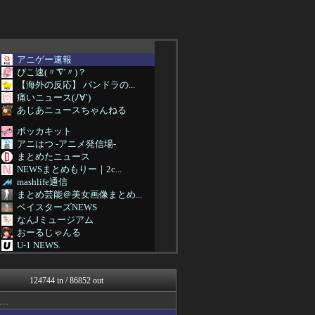
アニゲー速報
ぴこ速(〃'∇'〃)？
【海外の反応】 パンドラの...
痛いニュース(ﾉ∀`)
あじあニュースちゃんねる
ポッカキット
アニはつ -アニメ発信場-
まとめたニュース
NEWSまとめもりー｜2c...
mashlife通信
まとめ芸能＠美女画像まとめ...
ベイスターズNEWS
なんJミュージアム
おーるじゃんる
U-1 NEWS.
おうち速報
鷹速@ホークスまとめブログ
124744 in / 86852 out
まにゅそく 2chまとめニ...
アニゲー速報
…
VIPPER速報