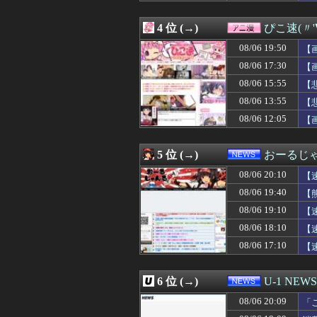
08/06 20:00
【ウマ娘】唐突
08/06 20:00
【！？】めっちゃ
4 位 (→)
ぴこ速(〃'
08/06 20:00
「強いおっさんキ
08/06 20:00
小川彩の『アレ』
08/06 19:50
【
08/06 20:00
【速報】れいわ
08/06 17:30
【
08/06 20:00
【限界】彼の浮気
08/06 15:55
08/06 20:00
海外「怒鳴るのや
【
08/06 20:00
『真・女神転生』
08/06 13:55
【
08/06 20:00
韓国人「KOSPI
08/06 12:05
【
08/06 20:00
【衝撃】韓国人
08/06 20:00
【遊戯王ラッシュ
08/06 20:00
高市「永住許可が
5 位 (→)
おーるじ
08/06 20:00
古き良きロール
08/06 19:58
【朗報】サクラ
08/06 20:10
【
08/06 19:57
近所のA子さんに
08/06 19:40
【
08/06 19:57
NTTから見に覚
08/06 19:10
08/06 19:57
障者施設で働い
【
08/06 19:55
秋田市に日本最大
08/06 18:10
【
08/06 19:55
【広島対巨人14
騰
08/06 17:10
【
08/06 19:52
専門家「日本車
08/06 19:52
【日本ハム】レイ
08/06 19:51
【悲報】韓国サッ
6 位 (→)
U-1 NEWS
08/06 19:50
【動画】大阪府警
08/06 19:50
【ソフトバンク対
08/06 20:09
「
08/06 19:50
車で要らない装
た