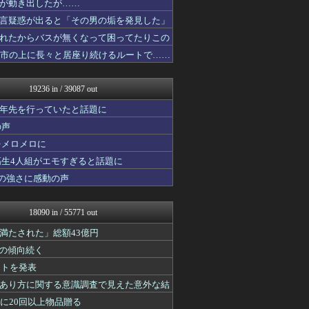
が動き出したが……
ぴこ速(〃'∇'〃)？
言疑惑が出ると「その男の垢を発見した」
バスケまとめ・COM
はーとらいふ -出会い・子...
れたからバスが無くなって困ってたりこの
はーとらいふ -出会い・子...
都市の上に長々と居座り続けるルートで……
異世界転生まとめ速報
なんじぇいスタジアム＠なん...
もきゅ速(*´ω`*)人(...
19236 in / 39087 out
わんこーる速報！
V速ニュップ
十年先を行っていたと話題に
WorldFootball...
の声
育児板拾い読み
をメロメロに
もえるあじあ(･∀･)
かせまと！
高生4人組がエモすぎると話題に
なんJ PRIDE
の強さに感動の声
海外の万国反応記＠海外の反...
あじあニュースちゃんねる
理想ちゃんねる
18090 in / 55771 out
坂道情報通～乃木坂46まと...
修羅ママ速報
満たされた」総額43億円
にゅーすアルー！
」の傾向続く
スコールちゃんねる｜２ちゃ...
ントを発表
おーるじゃんる
鬼女はみた -修羅場・恋愛...
あり方に関する意識調査で見えた意外な結
なんJミュージアム
に20回以上物品贈る
はーとらいふ -出会い・子...