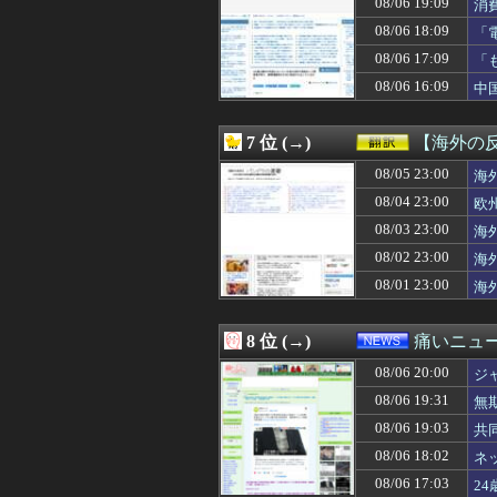
08/06 19:09
消
08/06 19:50
【画像】リズム
08/06 18:09
「
08/06 19:49
【NBA】ニック
と
08/06 19:47
笑顔がかわいくて
08/06 17:09
「
08/06 19:47
小学生の娘はお絵
看
08/06 16:09
中
08/06 19:47
【悲報】なろう
08/06 19:46
【DeNA対阪神1
08/06 19:45
【画像】東雲うみ、
7 位 (→)
【海外の
08/06 19:45
【悲報】野原ひ
08/06 19:45
08/05 23:00
車で要らない装
海
08/06 19:45
◆日本代表◆鎌田
08/04 23:00
欧
08/06 19:45
バズり目的でも
08/03 23:00
海
08/06 19:44
【速報】山本太郎
08/06 19:42
円相場の上昇に
08/02 23:00
海
08/06 19:41
高市早苗さん、
08/01 23:00
海
08/06 19:41
海外「お前らの
08/06 19:41
【朗報】韓国が熊
08/06 19:41
ALLDOCUBE､8.8
8 位 (→)
痛いニュース
08/06 19:40
ノーバン！瀬戸口
08/06 20:00
08/06 19:40
テレビ『アメリカ
ジ
08/06 19:40
中国人観光客、
08/06 19:31
無
08/06 19:40
「認知症」になり
08/06 19:03
共
08/06 19:40
【熊本地震】専
08/06 19:39
我が子と同じ名前
08/06 18:02
ネ
08/06 19:39
【画像】巨乳JD
果
08/06 17:03
2
08/06 19:39
嫁にお弁当を用意