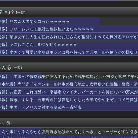
に来る一切接点無かった組み合わせ良いよね
カメレオンさん、パクリゲーがスイッチに登場してしまうｗｗｗｗｗ...
∇'〃)？
[一覧]
ャラ（年齢40～50代）」はよくいるけど「強いおばさん」はいな...
、太ももが素晴らしすぎるって・・・wwwww
画像】リズム天国でシコったｗｗｗｗｗ
新選組、「いのちの党」に党名変更
画像】フリーレンって絶対に性欲強いよなｗｗｗｗｗ
相手と「関わりたくない」と言ってるのに浮気相手のスクショを送り...
めてと言ったら、そっちが怒鳴ってるからだと怒鳴り返された」感情...
悲報】頂き女子に人生を狂わされたおじさんが復讐にすべてを捧げるヱロゲが
そういや何が女神で転生なのか全く気にしないでプレイしてた『真・...
悲報】ヤニねこさん、BPOが動くｗｗｗｗｗ
史上最高値更新！SKハイニックスが牽引し9000ポイントまで...
画像】小さくて可愛い小鳥遊ホシノは腰を持ってオ〇ホールを使うかの様なセ
「日本のゲーセン、女の子の要望が刺さりすぎた」
デュエル情報】君臨のヘッドライナーに「捕らわれの竜姫」、「魔導...
出たら生活保護貰おうなんて外国人が増えては困る。日本人以上の水...
ゃんる
[一覧]
プレイングゲームにありがちな事
ミーツ公開収録、市役所のような年齢層に
速報】「中国への侵略戦争に突入するための戦争式典だ」 パヨクが広島の平
「お宅のご主人につきまとわれて迷惑してる」と録音を聞かされた。...
熊本地震】専門家「イオンモール熊本の爆心地に…喫煙所と自販機」警察・消
えのない請求書がきた。無視しようと思っていたら、とんでもない事...
た知識を活かして障者に対する詐欺集団の一員をやっていた
速報】共産党「これは酷い…京都市でマイナンバーカードを持たない29万人
級AIデータセンター 建設費2兆円、アラブ首長国連邦（UAE）...
速報】農家、キレる「高市総理には愛想尽かした今年でやめるぞ」コメ売値は
回戦】広島・モンテロ、巨人・泉から第9号勝ち越し2ランホームラ...
速報】中国、アメリカに対する制裁を一斉発表
はダサい、見てて恥ずかしい」
エス、ライトスタンドへの逆転2ランホームラン｜ソフトバンク戦｜...
カー「スキャンダル韓国サッカー協会W杯予選で外国人審判に性接待...
.
[一覧]
のおっさん射殺映像が公開される。当然のように無抵抗だったことが...
日本ハム17回戦】日本ハム・レイエス、第24号逆転2ランホーム...
こんな事になるんやから強制置き配は止めておくべき」とユーザーがドン引き、U
備、「電動シート」に決まる・・・ｗ
のは……