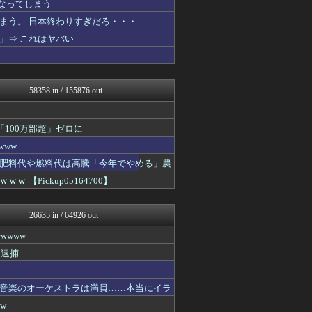
なってしまう
V系まとめ速報
不思議.net - 5ch...
まう。 日本終わりすぎだろ・・・
わんこーる速報！
」⇒ これはヤバい
女子アナお宝画像速報－5c...
べビメタだらけの・・・
GUNDAM.LOG｜ガン...
PCパーツまとめ
58358 in / 155876 out
凹凸ちゃんねる 発達障害・...
ウマ娘うまぴょい速報
資格ちゃんねる
100万部超」ゼロに
コンテンツ・声優 | ラブ...
投資ちゃんねる
www
保守速報
肥料代や燃料代は高騰「今年でやめる」農
えすえすログ
Pickup05164700】
哲学ニュースnwk
登山ちゃんねる
痛いニュース(ﾉ∀`)
26635 in / 64926 out
ラーメン速報｜2chまとめ...
アルファルファモザイク＠ネ...
wwww
1000mg
り逮捕
明日は何を食べようか
ミニゴブ速報 ～グラブルま...
アナきゃぷ速報
音楽のオーケストラは満員……本当にイラ
プリキュアのまとめ
w
footballnet【サ...