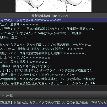
最新記事情報 - 08/06 20:21
ライブの人、反射で姿バレWWWWWWWWW
アニメ、最盛期へｗｗｗｗｗ
を死守するぞ！」 日本の消防署を訪れたちびっ子集団が世界をメロ...
025年は「わずか4人」2024年は32人が獄中死…「終身刑...
風13号、迷走・・・
願いだからフェイクであってほしいこの女児の動画、本物だった…
SEEDさん、絶対にあり得ないだろって設定がこちらｗｗｗ
中国がレアアースを武器に貿易戦争した結果ｗｗｗｗｗｗｗｗ」
也、ようやく気づくｗｗｗｗｗｗｗｗ
結さん、我々を挑発するｗｗｗｗｗ
・川﨑桜、細身なビキニ姿がHすぎる
ーナシオン、打球が飛ばずセンターフライ…ベンチに戻って腕立て5...
「調子に乗ってスカート短くしすぎちゃったｗ」ﾊﾟｼｬｯ
の侵略戦争に突入するための戦争式典だ」 パヨクが広島の平和記念...
んやから強制置き配は止めておくべき」とユーザーがドン引き、Ub...
なんて可愛くない無理！」と言って子供を置いて出て行った息子嫁
打猛打賞！！またタイムリーで同点に追いつく
ット
イドルさん、ヱチヱチ限界点を超えてしまう
[一覧]
おじさん、青く変色したにんにくが出てきてブチギレwwwwwww...
閲覧注意】お願いだからフェイクであってほしいこの女児の動画、本物だった
ん、日本の警察官をケルナグールｗｗｗｗｗｗｗｗｗｗｗｗｗｗｗｗ...